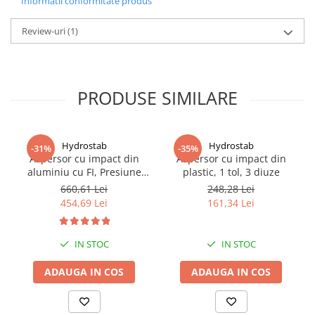
Informatii conformitate produs
Truse de scule
Masini de spalat rufe cu uscator
Review-uri
(1)
Truse de lipit PPR
Uscatoare de rufe
Ventuze cu brate pentru transport
Masini de facut paine
Vibratoare beton
Pachete electrocasnice
incorporabile
PRODUSE SIMILARE
Seturi oale
SANDWICH MAKER
Hydrostab
Hydrostab
-31%
-35%
Storcatoare de fructe
Aspersor cu impact din
Aspersor cu impact din
aluminiu cu FI, Presiune
plastic, 1 tol, 3 diuze
Televizoare
(bar)1.5-5, Diametru de
660,61 Lei
248,28 Lei
aspersie (m)32-58
454,69 Lei
161,34 Lei
IN STOC
IN STOC
ADAUGA IN COS
ADAUGA IN COS