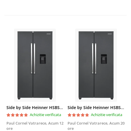
Side by Side Heinner HSBS-HM439NFINVDGWDE++, Total No Frost, Compresor Inverter, Dozator Apa, Display Touch LED, 439 L, Clasa E, Gri Antracit Texturat
Side by Side Heinner HSBS-HM439NFINVDGWDE++, Total No Frost, Compresor Inverter, Dozator Apa, Display Touch LED, 439 L, Clasa E, Gri Antracit Texturat
Achizitie verificata
Achizitie verificata
Paul Cornel Vatrarece,
Acum 12
Paul Cornel Vatrarece,
Acum 20
M
ore
ore
F