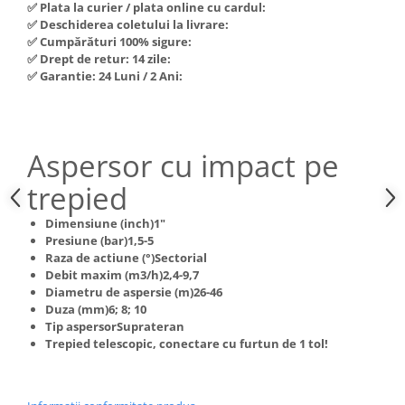
✅ Plata la curier / plata online cu cardul:
Hote Telescopice
✅ Deschiderea coletului la livrare:
Nivela de masurat
Hote Traditionale
✅ Cumpărături 100% sigure:
Pistoale de impact electrice si
✅ Drept de retur: 14 zile:
Hote Incorporabile
pneumatice
✅ Garantie: 24 Luni / 2 Ani:
Hote Country
Pistoale de vopsit
Hote Insula
Prelungitoare
Hote Cupolare
Aspersor cu impact pe
Polizoare electrice de banc si
Accesorii, consumabile hote
unghiulare
Masini de tocat carne
trepied
Rindele si freze pentru lemn
Masini de carnati ( CARNATARI )
Dimensiune (inch)1"
Redresoare auto - roboti de
Masini de spalat vase
Presiune (bar)1,5-5
pornire
Raza de actiune (°)Sectorial
Masini de spalat vase incorporabile
Debit maxim (m3/h)2,4-9,7
Suflante cu aer cald
Masini de spalat vase
Diametru de aspersie (m)26-46
Scari metalice
independente
Duza (mm)6; 8; 10
Tip aspersorSuprateran
Masini de spalat rufe
Strungurii
Trepied telescopic, conectare cu furtun de 1 tol!
Masini de spalat rufe frontale
Scule cu acumulator
Masini de spalat rufe verticale
Scule pentru electricieni
Masini de spalat rufe incorporabile