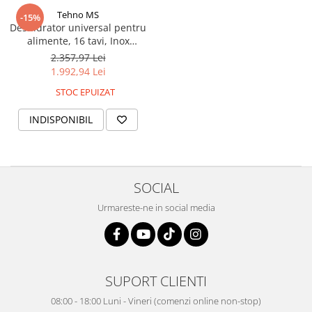
Truse de scule
Tehno MS
Masini de spalat rufe cu uscator
-15%
Deshidrator universal pentru
Truse de lipit PPR
Uscatoare de rufe
alimente, 16 tavi, Inox
Ventuze cu brate pentru transport
Masini de facut paine
alimentar, model FD-16
2.357,97 Lei
1.992,94 Lei
Vibratoare beton
Pachete electrocasnice
incorporabile
STOC EPUIZAT
Seturi oale
INDISPONIBIL
SANDWICH MAKER
Storcatoare de fructe
Televizoare
SOCIAL
Urmareste-ne in social media
SUPORT CLIENTI
08:00 - 18:00 Luni - Vineri (comenzi online non-stop)