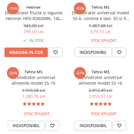
Piese si consumabile pentru
Convectoare
Fierastraie electrice
Heinner
Tehno MS
MOTOCOSITORI
-15%
-53%
Deshidrator fructe și legume
Deshidrator universal model
Purificatoare aer
Freze de zapada
Plantatoare + Semanatori
Heinner HFD-KD600BK, 14L,
SS-6, contine 6 tavi, 35 si 90
Radiatoare
Temporizator și Control
grade
Freze si carote
943,00 Lei
1.457,08 Lei
Scarificatoare
Sobe pe gaz
Temperatură, 550-650W, 6
799,00 Lei
679,73 Lei
Generatoare
tavi inox, functie UV, display
Sere si solarii
Tunuri de caldura
IN STOC
STOC EPUIZAT
LED, timer, interval 35-75°C
Lampi solare
Tocatoare fan, crengi, tulpini
Ventilatoare
ADAUGA IN COS
INDISPONIBIL
Ventilatoare Industriale
Masini de slefuit
Chiuvete bucatarie
Malaxoare
Deshidratoare
Macarale si electopalane
Tehno MS
Tehno MS
-33%
-27%
Deshidrator universal
Deshidrator universal
Dozatoare de apa
Masini de tencuit
alimente model SS-10
alimente model SS-16
Espressoare, cafetiere si rasnite
1.910,58 Lei
2.812,49 Lei
Masini de taiat placi ceramice /
1.280,76 Lei
2.055,57 Lei
gresie / faianta / parchet
Fiare de calcat / Mese pentru
calcat
Masini de canelat
Forme de prajituri
STOC EPUIZAT
STOC EPUIZAT
Menghine
Hote
Motoare termice
INDISPONIBIL
INDISPONIBIL
Hote Decorative
Motoare electrice