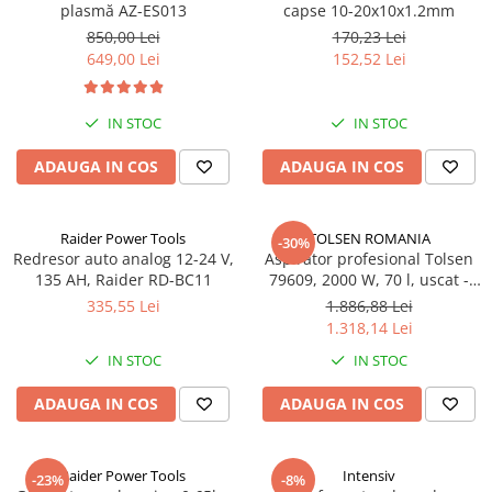
plasmă AZ-ES013
capse 10-20x10x1.2mm
Hote Telescopice
Nivela de masurat
850,00 Lei
170,23 Lei
Hote Traditionale
649,00 Lei
152,52 Lei
Pistoale de impact electrice si
Hote Incorporabile
pneumatice
Hote Country
Pistoale de vopsit
IN STOC
IN STOC
Hote Insula
Prelungitoare
Hote Cupolare
ADAUGA IN COS
ADAUGA IN COS
Polizoare electrice de banc si
Accesorii, consumabile hote
unghiulare
Masini de tocat carne
Raider Power Tools
TOLSEN ROMANIA
-30%
Rindele si freze pentru lemn
Masini de carnati ( CARNATARI )
Redresor auto analog 12-24 V,
Aspirator profesional Tolsen
135 AH, Raider RD-BC11
79609, 2000 W, 70 l, uscat -
Redresoare auto - roboti de
Masini de spalat vase
umed
pornire
335,55 Lei
1.886,88 Lei
Masini de spalat vase incorporabile
1.318,14 Lei
Suflante cu aer cald
Masini de spalat vase
IN STOC
IN STOC
Scari metalice
independente
Masini de spalat rufe
ADAUGA IN COS
ADAUGA IN COS
Strungurii
Masini de spalat rufe frontale
Scule cu acumulator
Masini de spalat rufe verticale
Scule pentru electricieni
Raider Power Tools
Intensiv
-23%
-8%
Masini de spalat rufe incorporabile