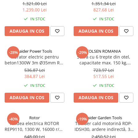
GHPC13 - Performanță
compresor pentru racire,
1.321,00 Lei
1.351,34 Lei
Ridicată, Presiune de 140 bar
siguranta copii, Argintiu
1.239,00 Lei
827,68 Lei
și Debit Maxim de 7.5 l/min
IN STOC
IN STOC
ADAUGA IN COS
ADAUGA IN COS
Raider Power Tools
TOLSEN ROMANIA
-28%
-29%
Vibrator electric pentru
Scara cu 6 trepte din otel,
beton1300W 3m Ø35mm RD-
capacitate max. 150 kg,
CV01
dimensiuni 1200x500x1720
536,87 Lei
723,97 Lei
mm
384,87 Lei
517,55 Lei
IN STOC
IN STOC
ADAUGA IN COS
ADAUGA IN COS
Rotor
Raider Garden Tools
-40%
-19%
Rindea electrica ROTOR
Tun aer cald motorină RDP-
REP9110, 1300 W, 16000 r/m,
IDSH30, ardere indirectă, 30
rindeluire de 110 mm lățime
kW, debit 1100 m³/h, pentru
648,00 Lei
2.450,52 Lei