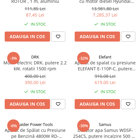
ROTOR , 1 m, aluminiu
cu motor diesel Hyundai
DHY8600SE-T, putere motor
111,85 Lei
13.981,80 Lei
12 CP, Putere maxima 7.9 kVA,
87,45 Lei
7.285,37 Lei
tensiune 380 / 220 V
IN STOC
IN STOC
ADAUGA IN COS
ADAUGA IN COS
DRK
Elefant
-3%
-32%
Motor electric DRK, putere 2.2
Aparat de spalat cu presiune
kW, rotatii 1500 rpm
ELEFANT E-110P-C, putere
2200W, debit 492l//h, 165 bar
400,00 Lei
910,08 Lei
390,00 Lei
619,00 Lei
IN STOC
IN STOC
ADAUGA IN COS
ADAUGA IN COS
Raider Power Tools
Samus
-6%
-39%
Aparat de Spălat cu Presiune
Dozator apa Samus WDSF-
pe Benzină 4800W RD-
254CS, putere incalzire 500 W,