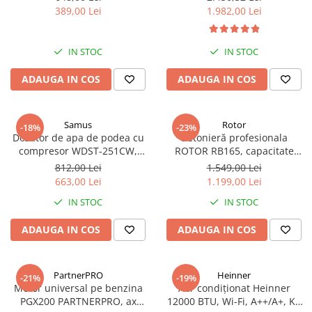
și 3,5 mm adâncime
spații mari
389,00 Lei
1.982,00 Lei
IN STOC
IN STOC
ADAUGA IN COS
ADAUGA IN COS
Samus
Rotor
-18%
-23%
Dozator de apa de podea cu
Betonieră profesionala
compresor WDST-251CW,
ROTOR RB165, capacitate
Putere incalzire apa 500 W,
cuva 165 L, putere motor 900
812,00 Lei
1.549,00 Lei
Putere racire apa 85 W, Bidon
W, rotaii cuva 29.5 rpm,
663,00 Lei
1.199,00 Lei
11/19 L, Dulap de depozitare
coroana din fonta
IN STOC
IN STOC
ADAUGA IN COS
ADAUGA IN COS
PartnerPRO
Heinner
-21%
-19%
Motor universal pe benzina
Aer condiționat Heinner
PGX200 PARTNERPRO, ax
12000 BTU, Wi-Fi, A++/A+, Kit