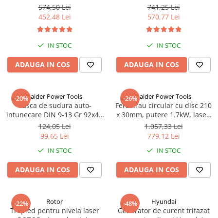
rpm, 500x335 mm, panza 200
324cm /486cm fabricata in UE,
574,50 Lei
741,25 Lei
mm
KME307
452,48 Lei
570,77 Lei
IN STOC
IN STOC
ADAUGA IN COS
ADAUGA IN COS
Raider Power Tools
Raider Power Tools
-20%
-26%
Casca de sudura auto-
Ferastrau circular cu disc 210
intunecare DIN 9-13 Gr 92x42
x 30mm, putere 1.7kW, laser,
RD-WH06
45/45°, RD-MS08
124,05 Lei
1.057,33 Lei
99,65 Lei
779,12 Lei
IN STOC
IN STOC
ADAUGA IN COS
ADAUGA IN COS
Rotor
Hyundai
-22%
-48%
Trepied pentru nivela laser
Generator de curent trifazat