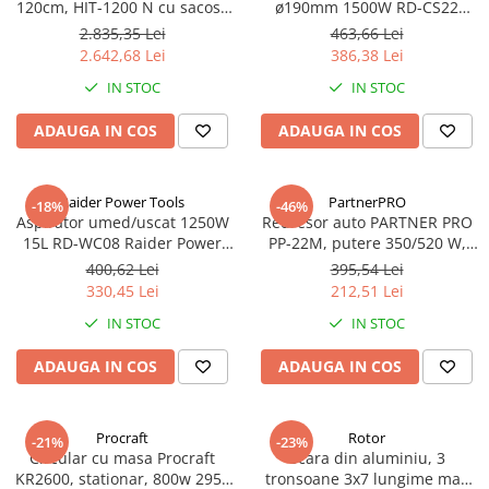
120cm, HIT-1200 N cu sacosa
ø190mm 1500W RD-CS22
pt. transport - RUBI-26962
Raider Power Tools
2.835,35 Lei
463,66 Lei
2.642,68 Lei
386,38 Lei
IN STOC
IN STOC
ADAUGA IN COS
ADAUGA IN COS
Raider Power Tools
PartnerPRO
-18%
-46%
Aspirator umed/uscat 1250W
Redresor auto PARTNER PRO
15L RD-WC08 Raider Power
PP-22M, putere 350/520 W,
Tools
12/24 V, capacitate baterie 10-
400,62 Lei
395,54 Lei
400/270 A
330,45 Lei
212,51 Lei
IN STOC
IN STOC
ADAUGA IN COS
ADAUGA IN COS
Procraft
Rotor
-21%
-23%
Circular cu masa Procraft
Scara din aluminiu, 3
KR2600, stationar, 800w 2950
tronsoane 3x7 lungime max