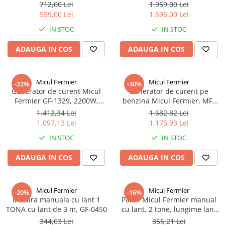
cilindric cu pana de 19 mm
Instalare Inclus, Inverter,
712,00 Lei
1.959,00 Lei
putere 6.5 CP, 4 timpi OHV -
Turbo, iFEEL, Silence, pentru
559,00 Lei
1.596,00 Lei
PartnerPRO
16-21 mp
IN STOC
IN STOC
ADAUGA IN COS
ADAUGA IN COS
Micul Fermier
Micul Fermier
-22%
-30%
Generator de curent Micul
Generator de curent pe
Fermier GF-1329, 2200W,
benzina Micul Fermier, MF-
stabilizator tensiune AVR,
3500, 2800W, 4Cp monofazat,
1.412,34 Lei
1.682,82 Lei
monofazat, benzina, alerta
benzina, alerta nivel ulei,
1.097,13 Lei
1.175,93 Lei
nivel ulei, protectie
protectie suprasarcina,
IN STOC
IN STOC
suprasarcina, autonomie 6
autonomie 6 ore
ore, 2 ulei motor 0.6L
ADAUGA IN COS
ADAUGA IN COS
Micul Fermier
Micul Fermier
-20%
-16%
Macara manuala cu lant 1
Palan Micul Fermier manual
TONA cu lant de 3 m, GF-0450
cu lant, 2 tone, lungime lant
3m, GF-0451
344,03 Lei
355,21 Lei