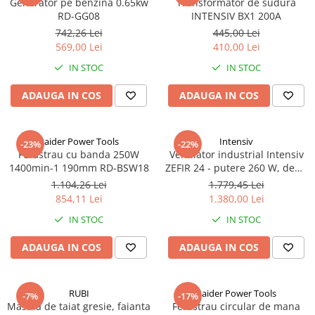
Generator pe benzina 0.65kw
Transformator de sudura
Truse de scule
RD-GG08
INTENSIV BX1 200A
Masini de spalat rufe cu uscator
Truse de lipit PPR
742,26 Lei
445,00 Lei
Uscatoare de rufe
569,00 Lei
410,00 Lei
Ventuze cu brate pentru transport
Masini de facut paine
IN STOC
IN STOC
Vibratoare beton
Pachete electrocasnice
incorporabile
ADAUGA IN COS
ADAUGA IN COS
Seturi oale
SANDWICH MAKER
Raider Power Tools
Intensiv
-23%
-22%
Ferastrau cu banda 250W
Ventilator industrial Intensiv
Storcatoare de fructe
1400min-1 190mm RD-BSW18
ZEFIR 24 - putere 260 W, debit
Televizoare
de aer 11700 mc/h, reglabila
1.104,26 Lei
1.779,45 Lei
la 180 de grade
854,11 Lei
1.380,00 Lei
IN STOC
IN STOC
ADAUGA IN COS
ADAUGA IN COS
RUBI
Raider Power Tools
-7%
-17%
Masina de taiat gresie, faianta
Ferastrau circular de mana