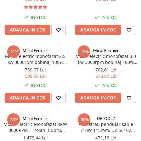
IN STOC
IN STOC
ADAUGA IN COS
ADAUGA IN COS
Micul Fermier
Micul Fermier
-21%
-19%
Motor electric monofazat 2.5
Motor electric monofazat 3.0
kw 3000rpm bobinaj 100%
kw 3000rpm bobinaj 100%
cupru TROIAN ROSU
cupru TROIAN ROSU
759,07 Lei
762,61 Lei
598,06 Lei
618,90 Lei
IN STOC
IN STOC
ADAUGA IN COS
ADAUGA IN COS
Micul Fermier
DETOOLZ
-39%
-30%
Motor Electric Monofazat 4KW
Fierastrau pendular sabie
3000RPM , Troian, Cupru,
710W 115mm, DZ-SE102
Monofazic
DETOOLZ
1.473,44 Lei
471,13 Lei