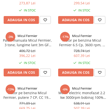
273,87 Lei
299,54 Lei
IN STOC
IN STOC
ADAUGA IN COS
ADAUGA IN COS
Micul Fermier
Micul Fermier
-3%
-17%
Palan manuala Micul Fermier,
Motor pe benzina Micul
3 tone, lungime lant 3m GF-
Fermier 6.5 Cp, 3600 rpm, 4
0452
timpi, OHV, ax pana 20 mm
406,72 Lei
728,74 Lei
396,22 Lei
607,39 Lei
IN STOC
IN STOC
ADAUGA IN COS
ADAUGA IN COS
Micul Fermier
Micul Fermier
-13%
-6%
Motor pe benzina Micul
Motor electric monofazat 2.2
Fermier, putere 7 CP, CC 196,
kw 3000rpm bobinaj 100%
ax orizontal 20 mm cu pana,
cupru TROIAN ROSU
771,09 Lei
538,91 Lei
motor in 4 Timpi GF-0164
669,75 Lei
507,39 Lei