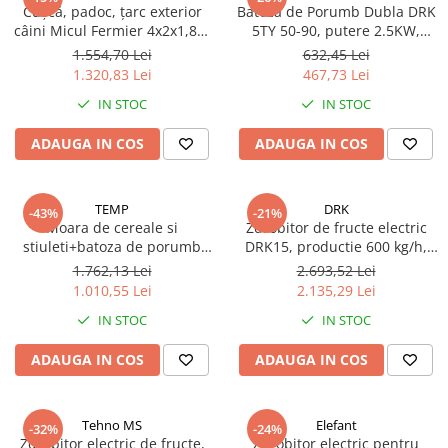
Cușcă, padoc, țarc exterior
Batoza de Porumb Dubla DRK
câini Micul Fermier 4x2x1,8m
5TY 50-90, putere 2.5KW,
FA G01 MF-TC1004-S001-G01
productie 500kg/h
1.554,70 Lei
632,45 Lei
1.320,83 Lei
467,73 Lei
IN STOC
IN STOC
ADAUGA IN COS
ADAUGA IN COS
TEMP
DRK
-43%
-21%
Moara de cereale si
Zdrobitor de fructe electric
stiuleti+batoza de porumb
DRK15, productie 600 kg/h,
TEMP-8, 2500 W, 500 Kg/H
motor 1.1kW
1.762,13 Lei
2.693,52 Lei
1.010,55 Lei
2.135,29 Lei
IN STOC
IN STOC
ADAUGA IN COS
ADAUGA IN COS
Tehno MS
Elefant
-32%
-24%
Zdrobitor electric de fructe,
Zdrobitor electric pentru