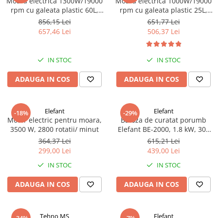
Moara electrica 1300W/19000
Moara electrica 1000W/19000
rpm cu galeata plastic 60L,
rpm cu galeata plastic 25L,
Micul Fermier GF-2453
Micul Fermier GF-2451
856,15 Lei
651,77 Lei
657,46 Lei
506,37 Lei
IN STOC
IN STOC
ADAUGA IN COS
ADAUGA IN COS
Elefant
Elefant
-18%
-29%
Motor electric pentru moara,
Batoza de curatat porumb
3500 W, 2800 rotatii/ minut
Elefant BE-2000, 1.8 kW, 300
kg/h, 2850rpm, transmisie
364,37 Lei
615,21 Lei
curea
299,00 Lei
439,00 Lei
IN STOC
IN STOC
ADAUGA IN COS
ADAUGA IN COS
Tehno MS
Elefant