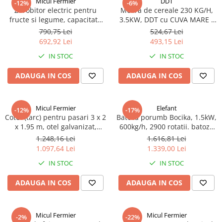
Micul Fermier
DDT
-12%
-6%
Zdrobitor electric pentru
Moara de cereale 230 KG/H,
fructe si legume, capacitate
3.5KW, DDT cu CUVA MARE -
maruntire 180 KG/H, putere
Suport solid
790,75 Lei
524,67 Lei
750W, Micul Fermier GF-1707
692,92 Lei
493,15 Lei
IN STOC
IN STOC
ADAUGA IN COS
ADAUGA IN COS
Micul Fermier
Elefant
-12%
-17%
Cotet (tarc) pentru pasari 3 x 2
Batoza porumb Bocika, 1.5kW,
x 1.95 m, otel galvanizat,
600kg/h, 2900 rotatii. batoza
Micul Fermier GF-2195
rapida, 45 litri Ucraina
1.248,16 Lei
1.616,81 Lei
1.097,64 Lei
1.339,00 Lei
IN STOC
IN STOC
ADAUGA IN COS
ADAUGA IN COS
Micul Fermier
Micul Fermier
-2%
-22%