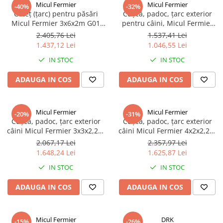
Micul Fermier
Micul Fermier
-40%
-32%
Coteț (țarc) pentru păsări
Cușcă, padoc, țarc exterior
Micul Fermier 3x6x2m G01
pentru câini, Micul Fermier
MF-TP1003-S001-G01
2x2x1,5m CA G01 MF-TC1001-
2.405,76 Lei
1.537,41 Lei
S001-G01
1.437,12 Lei
1.046,55 Lei
IN STOC
IN STOC
ADAUGA IN COS
ADAUGA IN COS
Micul Fermier
Micul Fermier
-20%
-31%
Cușcă, padoc, țarc exterior
Cușcă, padoc, țarc exterior
câini Micul Fermier 3x3x2,2m
câini Micul Fermier 4x2x2,2m
CA G01 MF-TC1002-S001-G01
CA G01 MF-TC1003-S001-G01
2.067,17 Lei
2.357,97 Lei
1.648,24 Lei
1.625,87 Lei
IN STOC
IN STOC
ADAUGA IN COS
ADAUGA IN COS
Micul Fermier
DRK
-15%
-26%