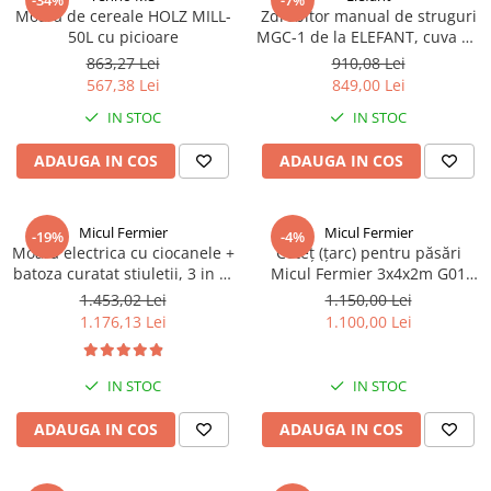
-34%
-7%
Moara de cereale HOLZ MILL-
Zdrobitor manual de struguri
50L cu picioare
MGC-1 de la ELEFANT, cuva de
55L, tamburi de aluminiu
863,27 Lei
910,08 Lei
567,38 Lei
849,00 Lei
IN STOC
IN STOC
ADAUGA IN COS
ADAUGA IN COS
Micul Fermier
Micul Fermier
-19%
-4%
Moara electrica cu ciocanele +
Coteț (țarc) pentru păsări
batoza curatat stiuletii, 3 in 1,
Micul Fermier 3x4x2m G01
Micul Fermier GF-0891-S001-
MF-TP1002-S001-G01
1.453,02 Lei
1.150,00 Lei
G01
1.176,13 Lei
1.100,00 Lei
IN STOC
IN STOC
ADAUGA IN COS
ADAUGA IN COS