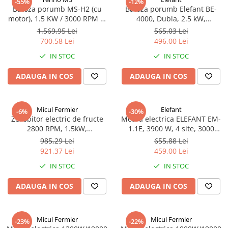
-55%
-12%
Batoza porumb MS-H2 (cu
Batoza porumb Elefant BE-
motor), 1.5 KW / 3000 RPM si
4000, Dubla, 2.5 kW,
tensiune de 220V, productie
productie 300 kg/h, 2900rpm,
1.569,95 Lei
565,03 Lei
2500 kg/h
transmisie curea
700,58 Lei
496,00 Lei
IN STOC
IN STOC
ADAUGA IN COS
ADAUGA IN COS
Micul Fermier
Elefant
-6%
-30%
Zdrobitor electric de fructe
Moara electrica ELEFANT EM-
2800 RPM, 1.5kW,
1.1E, 3900 W, 4 site, 3000
procuctivitate 300-550kg/h.
rot/min
985,29 Lei
655,88 Lei
Micul Fermier GF-0895-S001-
921,37 Lei
459,00 Lei
G01
IN STOC
IN STOC
ADAUGA IN COS
ADAUGA IN COS
Micul Fermier
Micul Fermier
-23%
-22%