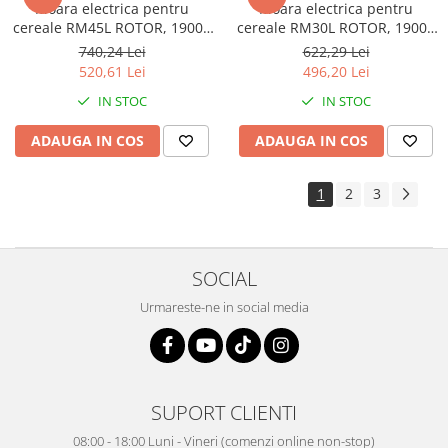
Moara electrica pentru
Moara electrica pentru
cereale RM45L ROTOR, 19000
cereale RM30L ROTOR, 19000
rot/min, putere 1300 W, 45L
rot/min, putere 1200 W, 30 L
740,24 Lei
622,29 Lei
520,61 Lei
496,20 Lei
IN STOC
IN STOC
ADAUGA IN COS
ADAUGA IN COS
1
2
3
SOCIAL
Urmareste-ne in social media
SUPORT CLIENTI
08:00 - 18:00 Luni - Vineri (comenzi online non-stop)