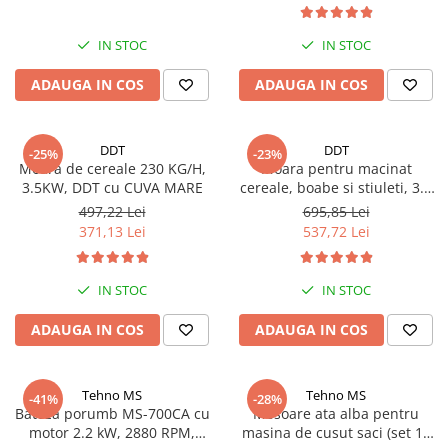
Piese si consumabile pentru
Convectoare
Fierastraie electrice
MOTOCOSITORI
IN STOC
IN STOC
Purificatoare aer
Freze de zapada
Plantatoare + Semanatori
Radiatoare
ADAUGA IN COS
ADAUGA IN COS
Freze si carote
Scarificatoare
Sobe pe gaz
Generatoare
Sere si solarii
Tunuri de caldura
Lampi solare
Tocatoare fan, crengi, tulpini
Ventilatoare
DDT
DDT
-25%
-23%
Moara de cereale 230 KG/H,
Moara pentru macinat
Ventilatoare Industriale
Masini de slefuit
3.5KW, DDT cu CUVA MARE
cereale, boabe si stiuleti, 3.5
Chiuvete bucatarie
kw, 230 kg/h cu SUPORT
Malaxoare
497,22 Lei
695,85 Lei
371,13 Lei
537,72 Lei
Deshidratoare
Macarale si electopalane
Dozatoare de apa
Masini de tencuit
IN STOC
IN STOC
Espressoare, cafetiere si rasnite
Masini de taiat placi ceramice /
gresie / faianta / parchet
Fiare de calcat / Mese pentru
ADAUGA IN COS
ADAUGA IN COS
calcat
Masini de canelat
Forme de prajituri
Menghine
Tehno MS
Tehno MS
-41%
-28%
Hote
Batoză porumb MS-700CA cu
Mosoare ata alba pentru
Motoare termice
motor 2.2 kW, 2880 RPM,
masina de cusut saci (set 10
Hote Decorative
Motoare electrice