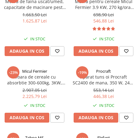
Moara de faina uscat/umed,
Moara pentru cereale Micul
capacitate de macinare peste
Fermier 3.9 KW, 270 kg/ora,
250kg, 2.2KW, 9FZ-21, Micul
cuva mare 10 kg, sac, GF-
1.663,50 Lei
698,90 Lei
Fermier GF-2149
0063-S001- G02
1.625,87 Lei
546,88 Lei
IN STOC
IN STOC
ADAUGA IN COS
ADAUGA IN COS
Micul Fermier
Procraft
-23%
-19%
Moara de cereale cu
Aparat tuns oi Procraft
absorbtie 300-600kg, 3KW,
SC2400 de mana, 350 W, 2400
A9FZ-21, Micul Fermier GF-
RPM, 76 mm, Electric Variator
2.907,05 Lei
553,14 Lei
2148
viteza
2.225,79 Lei
446,38 Lei
IN STOC
IN STOC
ADAUGA IN COS
ADAUGA IN COS
Tehno MS
Elefant