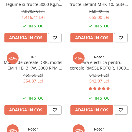
legume si fructe 3000 Kg.h,
fructe Elefant MHK-10, putere
2200W, (sfecla, bostanei,
900 W, Productivitate 280
2.078,35 Lei
860,92 Lei
cartofi, mere, pere etc)
kg/h, cuva 30 L, 2900 rot/min
1.416,41 Lei
655,00 Lei
IN STOC
IN STOC
ADAUGA IN COS
ADAUGA IN COS
DRK
Rotor
-23%
-16%
Moara de cereale DRK, model
Moara electrica pentru
CM 1.1B, 3 KW, 3000 RPM,
cereale RM55L ROTOR, 19000
300Kg/h
rot/min, putere 1500 W,
459,60 Lei
643,64 Lei
capacitate 55 L
354,87 Lei
542,97 Lei
IN STOC
IN STOC
ADAUGA IN COS
ADAUGA IN COS
Rotor
Rotor
-30%
-20%