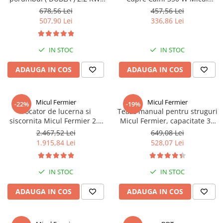
Truse de scule
productie 240 kg/ora, turatie
Fermier, GF-0567
678,56 Lei
457,56 Lei
Masini de spalat rufe cu uscator
2800 rpm, Micul Fermier GF-
507,90 Lei
336,86 Lei
Truse de lipit PPR
Uscatoare de rufe
0295
Ventuze cu brate pentru transport
Masini de facut paine
IN STOC
IN STOC
Vibratoare beton
Pachete electrocasnice
incorporabile
ADAUGA IN COS
ADAUGA IN COS
Seturi oale
SANDWICH MAKER
Micul Fermier
Micul Fermier
-22%
-19%
Storcatoare de fructe
Tocator de lucerna si
Teasc manual pentru struguri
siscornita Micul Fermier 2.8
Micul Fermier, capacitate 32
Televizoare
KW, 400 KG/H, GF-1336
L, productie 180 kg/ora, GF-
2.467,52 Lei
649,08 Lei
1710
1.915,84 Lei
528,07 Lei
IN STOC
IN STOC
ADAUGA IN COS
ADAUGA IN COS