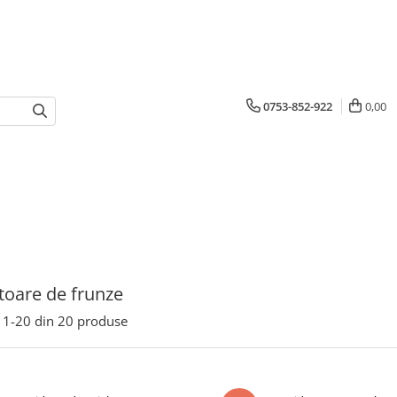
0753-852-922
0,00
toare de frunze
1-
20
din
20
produse