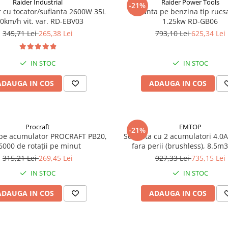
Raider Industrial
Raider Power Tools
-21%
r cu tocator/suflanta 2600W 35L
Suflanta pe benzina tip rucs
0km/h vit. var. RD-EBV03
1.25kw RD-GB06
345,71 Lei
265,38 Lei
793,10 Lei
625,34 Lei
IN STOC
IN STOC
ADAUGA IN COS
ADAUGA IN COS
Procraft
EMTOP
-21%
 pe acumulator PROCRAFT PB20,
Suflanta cu 2 acumulatori 4.0
6000 de rotații pe minut
fara perii (brushless), 8.5m
ELAB204282, EMTOP
315,21 Lei
269,45 Lei
927,33 Lei
735,15 Lei
IN STOC
IN STOC
ADAUGA IN COS
ADAUGA IN COS