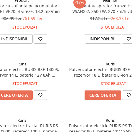
Procraft
Heinner
-17%
tor cu suflanta pe acumulator
Suflanta/aspirator frunze H
PROCRAFT VB20, 4 viteze, 13,2 m3/min
VSAF002, 3500 W, 270 km/h vit
13.2 mx/min debit aer, 40 l sac
906,99 Lei
761,59 Lei
317,24 Lei
263,35 Lei
VSAF002
STOC EPUIZAT
STOC EPUIZAT
INDISPONIBIL
INDISPONIBIL
Ruris
Ruris
zator electric RURIS RSE 1400S,
Pulverizator electric RURIS RSE
rvor 14 L, baterie 12V 8Ah,
rezervor 18 L, baterie Li-Ion 
 până la 4 ore, debit 4,5 L/min,
autonomie până la 2,5 ore, d
STOC EPUIZAT
STOC EPUIZAT
7 PSI (6 bari), lance telescopică
L/min, presiune 87 PSI (6 bari
, display LED, furtun de înaltă
telescopică metalică, displ
CERE OFERTA
CERE OFERTA
pre
Ruris
Ruris
zator electric tractat RURIS RS
Pulverizator electric RURIS RS 
0000, rezervor 100 L, pompă
rezervor 90 L, baterie 12V 12Ah