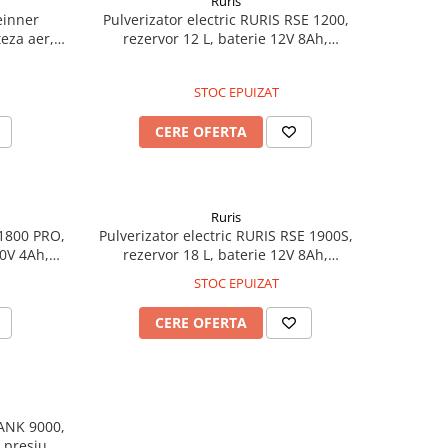
Ruris
einner
Pulverizator electric RURIS RSE 1200,
eza aer,
rezervor 12 L, baterie 12V 8Ah,
 colector,
autonomie până la 4 ore, presiune de
lucru 0,15-0,4 MPa, lance metalică,
STOC EPUIZAT
display și manometru, 4 tipuri de duze
incluse
CERE OFERTA
Ruris
 1800 PRO,
Pulverizator electric RURIS RSE 1900S,
20V 4Ah,
rezervor 18 L, baterie 12V 8Ah,
ebit 4,5
autonomie până la 4 ore, debit 4,5 L/min,
STOC EPUIZAT
), lance
presiune 87 PSI (6 bari), lance telescopică
ay LED
metalică, display LED, furtun de înaltă
CERE OFERTA
pre
TANK 9000,
, presiune