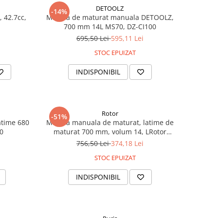
DETOOLZ
-14%
, 42.7cc,
Masina de maturat manuala DETOOLZ,
700 mm 14L MS70, DZ-CI100
695,50 Lei
595,11 Lei
STOC EPUIZAT
INDISPONIBIL
Rotor
-51%
atime 680
Masina manuala de maturat, latime de
80
maturat 700 mm, volum 14, LRotor
RMS700
756,50 Lei
374,18 Lei
STOC EPUIZAT
INDISPONIBIL