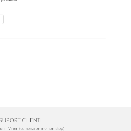
0 m, lance
ie 4 ore
SUPORT CLIENTI
Luni - Vineri (comenzi online non-stop)