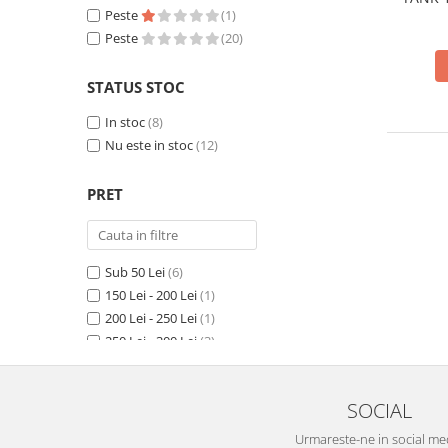
Truse de scule
Tehno MS
Peste
(2)
(1)
electrică
Masini de spalat rufe cu uscator
L/min, fu
Peste
(20)
Truse de lipit PPR
Uscatoare de rufe
Ventuze cu brate pentru transport
Masini de facut paine
STATUS STOC
Vibratoare beton
Pachete electrocasnice
In stoc
(8)
incorporabile
Nu este in stoc
(12)
Seturi oale
SANDWICH MAKER
PRET
Storcatoare de fructe
Televizoare
Sub 50 Lei
(6)
150 Lei - 200 Lei
(1)
200 Lei - 250 Lei
(1)
250 Lei - 300 Lei
(3)
300 Lei - 400 Lei
(1)
500 Lei - 750 Lei
(6)
SOCIAL
750 Lei - 1000 Lei
(2)
Urmareste-ne in social me