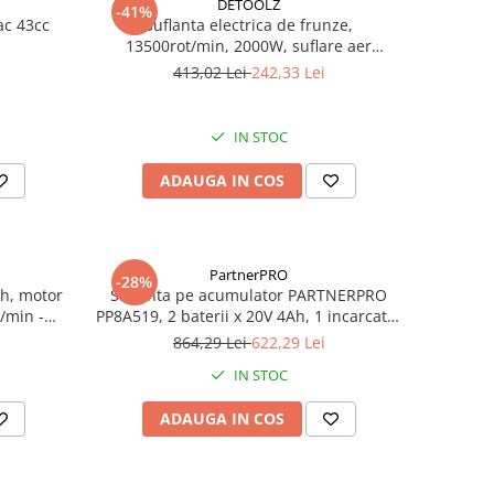
DETOOLZ
-41%
ac 43cc
Suflanta electrica de frunze,
13500rot/min, 2000W, suflare aer
155m/h, 10mc/min, Detoolz DZ-SE216
413,02 Lei
242,33 Lei
IN STOC
ADAUGA IN COS
PartnerPRO
-28%
Ah, motor
Suflanta pe acumulator PARTNERPRO
3/min -
PP8A519, 2 baterii x 20V 4Ah, 1 incarcator
dublu, 9000-19000 RPM, 55 m/s
864,29 Lei
622,29 Lei
IN STOC
ADAUGA IN COS