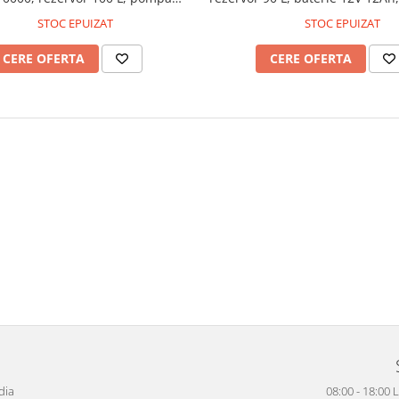
 12V, presiune 5,5 bari, debit 3,1
7 bari, debit 5 L/min, furtun 5
STOC EPUIZAT
STOC EPUIZAT
rtun 5 m, lance metalică, 4 duze
telescopică metalică, autonom
de pulverizare
CERE OFERTA
CERE OFERTA
dia
08:00 - 18:00 