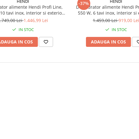
HENDI
HENDI
-37%
tor alimente Hendi Profi Line,
Deshidrator alimente Hendi Pr
0 tavi inox, interior si exterior
550 W, 6 tavi inox, interior si 
peratura reglabila 35-75°C, Gri,
inox, temperatura reglabila 35-
.749,00 Lei
1.446,99 Lei
1.459,00 Lei
919,00 Le
r, panou de control digital
timer, panou de control di
IN STOC
IN STOC
ADAUGA IN COS
ADAUGA IN COS