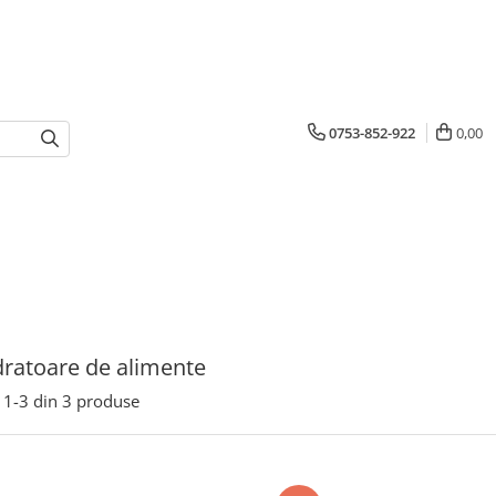
0753-852-922
0,00
ratoare de alimente
1-
3
din
3
produse