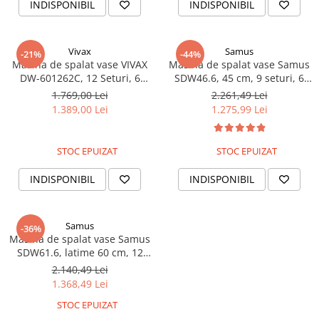
INDISPONIBIL
INDISPONIBIL
Vivax
Samus
-21%
-44%
Masina de spalat vase VIVAX
Masina de spalat vase Samus
DW-601262C, 12 Seturi, 6
SDW46.6, 45 cm, 9 seturi, 6
Programe, Clasa E, Eco, Doua
programe, clasa E, Extra
1.769,00 Lei
2.261,49 Lei
cosuri, Spalare 360°, Intensiv,
Uscare, pornire întârziată,
1.389,00 Lei
1.275,99 Lei
Quick Wash, Half load, Control
blocare copii, albă
touch cu iluminare LED,
Blocare acces copii, Avertizare
STOC EPUIZAT
STOC EPUIZAT
INDISPONIBIL
INDISPONIBIL
Samus
-36%
Masina de spalat vase Samus
SDW61.6, latime 60 cm, 12
seturi, 6 programe, clasa E,
2.140,49 Lei
Extra Uscare, pornire
1.368,49 Lei
întârziată, blocare copii, albă
STOC EPUIZAT