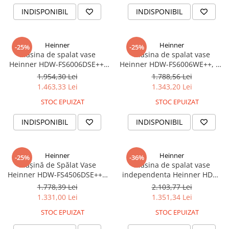
INDISPONIBIL
INDISPONIBIL
Heinner
Heinner
-25%
-25%
Masina de spalat vase
Masina de spalat vase
Heinner HDW-FS6006DSE++,
Heinner HDW-FS6006WE++, 12
12 Seturi, 6 programe, Clasa
Seturi, 6 programe, Clasa E,
1.954,30 Lei
1.788,56 Lei
E, Aquastop, 60 cm, Argintiu
Half load, Aquastop, 60 cm,
1.463,33 Lei
1.343,20 Lei
Alb
STOC EPUIZAT
STOC EPUIZAT
INDISPONIBIL
INDISPONIBIL
Heinner
Heinner
-25%
-36%
Mașină de Spălat Vase
Masina de spalat vase
Heinner HDW-FS4506DSE++ -
independenta Heinner HDW-
10 Seturi, 6 Programe, Clasă
FS6062DSE++, 12 seturi, 6
1.778,39 Lei
2.103,77 Lei
Energetică E, Funcție
programe, Clasa E, Pornire
1.331,00 Lei
1.351,34 Lei
Încărcare la Jumătate,
programata, 60 cm, Argintiu
STOC EPUIZAT
STOC EPUIZAT
Aquastop, Argintiu