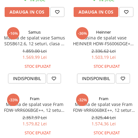
ADAUGA IN COS
ADAUGA IN COS
Samus
Heinner
-16%
-36%
Masina de spalat vase Samus
Masina de spalat vase
SDSB612.6, 12 seturi, clasa E,
HEINNER HDW-FS6006DGE++,
6 programe, pornire
12 Seturi, 6 programe, Clasa
1.859,00 Lei
2.336,62 Lei
intarziata, optiune incarcare
E, Half load, Aquastop, 60 cm,
1.569,99 Lei
1.503,19 Lei
la jumatate, blocare acces
Antracit
STOC EPUIZAT
STOC EPUIZAT
copii, Argintie
INDISPONIBIL
INDISPONIBIL
Fram
Fram
-33%
-32%
Masina de spalat vase Fram
Masina de spalat vase Fram
FDW-VRR606BGE++, 12 seturi,
FDW-VRR606BKE++, 12 seturi,
6 programe, Clasa E, Display
6 programe, Clasa E, Display
2.357,97 Lei
2.325,44 Lei
LED, Pornire intarziata,
LED, Pornire intarziata,
1.579,82 Lei
1.574,36 Lei
Aquastop, 60 cm, Bej
Aquastop, 60 cm, Negru
STOC EPUIZAT
STOC EPUIZAT