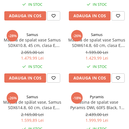
Truse de scule
IN STOC
IN STOC
electronic cu iluminare LED
Masini de spalat rufe cu uscator
Truse de lipit PPR
Uscatoare de rufe
ADAUGA IN COS
ADAUGA IN COS
Ventuze cu brate pentru transport
Masini de facut paine
Vibratoare beton
Pachete electrocasnice
Samus
Samus
-28%
-26%
incorporabile
Masina de spalat vase Samus
Masina de spalat vase Samus
SDX410.8, 45 cm, clasa E,
SDW614.8, 60 cm, clasa E,
Seturi oale
pornire întârziată, nivel
pornire întârziată, nivel
2.059,00 Lei
1.939,00 Lei
SANDWICH MAKER
zgomot 47 dB
zgomot 47 dB
1.479,99 Lei
1.429,99 Lei
Storcatoare de fructe
IN STOC
IN STOC
Televizoare
ADAUGA IN COS
ADAUGA IN COS
Samus
Pyramis
-26%
-18%
Mașină de spălat vase, Samus
Masina de spalat vase
SDX614.8, 60 cm, clasa E,
Pyramis DWL 60FS Black, 14
pornire întârziată, nivel
seturi, 3 sertare, 7 programe,
2.169,00 Lei
2.439,00 Lei
zgomot 47 dB
47 dB, AquaStop, Display LED,
1.599,89 Lei
1.999,99 Lei
Clasa D
IN STOC
IN STOC