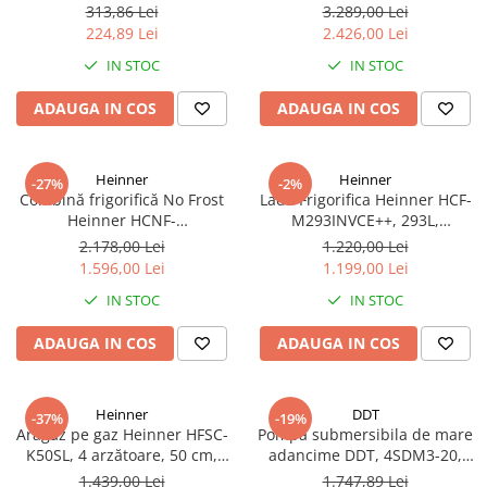
1 tol filet exterior, inaltime 60
No Frost, 439 L, Inverter,
313,86 Lei
3.289,00 Lei
cm
Dozator apă, Display Touch,
224,89 Lei
2.426,00 Lei
Clasa E, Aspect Inox
IN STOC
IN STOC
ADAUGA IN COS
ADAUGA IN COS
Heinner
Heinner
-27%
-2%
Combină frigorifică No Frost
Lada Frigorifica Heinner HCF-
Heinner HCNF-
M293INVCE++, 293L,
HM293INVXE++, 293L,
Convertibila
2.178,00 Lei
1.220,00 Lei
Compresor Inverter, Clasa E,
Frigider/Congelator,
1.596,00 Lei
1.199,00 Lei
Uși Reversibile, Aspect Inox
Compresor Inverter, Clasa
IN STOC
IN STOC
Energetica E, 2 Cosuri, Lumina
LED, Alb
ADAUGA IN COS
ADAUGA IN COS
Heinner
DDT
-37%
-19%
Aragaz pe gaz Heinner HFSC-
Pompa submersibila de mare
K50SL, 4 arzătoare, 50 cm,
adancime DDT, 4SDM3-20,
Duze GPL incluse​​​​​​​, Dispozitiv
refulare la 250 m, debit 12
1.439,00 Lei
1.747,89 Lei