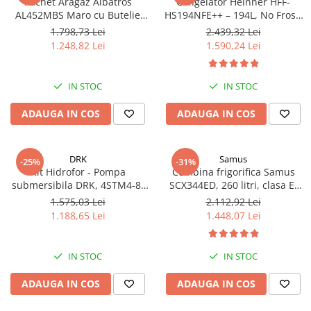
Pachet Aragaz Albatros
Congelator Heinner HFF-
AL452MBS Maro cu Butelie
HS194NFE++ – 194L, No Frost,
GPL 26L și Regulator Gaz – 4
6 Compartimente, Control
1.798,73 Lei
2.439,32 Lei
Arzătoare pe Gaz, Cuptor pe
Electronic
1.248,82 Lei
1.590,24 Lei
Gaz, Siguranță Plită + Cuptor,
Geam Dublu la Cuptor, Tava și
Grătar Cuptor
IN STOC
IN STOC
ADAUGA IN COS
ADAUGA IN COS
DRK
Samus
-25%
-31%
Kit Hidrofor - Pompa
Combina frigorifica Samus
submersibila DRK, 4STM4-8,
SCX344ED, 260 litri, clasa E,
putere 1.8 kW, debit 5m3/h, 8
inaltime 180 cm, dozator de
1.575,03 Lei
2.112,92 Lei
turbine + Vas de expansiune
apa, termostat reglabil, usi
1.188,65 Lei
1.448,07 Lei
100 L, racord 5 cai, supapa de
reversibile, lumina interioara
sens, presostat, manometru
tip LED, picioare reglabile,
argintie
IN STOC
IN STOC
ADAUGA IN COS
ADAUGA IN COS