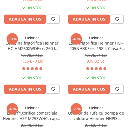
Truse de scule
Masini de spalat rufe cu uscator
IN STOC
IN STOC
Truse de lipit PPR
Uscatoare de rufe
ADAUGA IN COS
ADAUGA IN COS
Ventuze cu brate pentru transport
Masini de facut paine
Vibratoare beton
Pachete electrocasnice
incorporabile
Heinner
Heinner
-31%
-40%
Combina frigorifica Heinner
Lada frigorifica Heinner HCF-
Seturi oale
HC-HM260XWDE++, 260 l,
205NHBKE++, 198 l, Clasa E,
Clasa E, Dozator apa, Control
Compresor inverter, Display
SANDWICH MAKER
1.978,39 Lei
1.676,71 Lei
electronic, Iluminare LED, Usi
waterproof, Negru
1.364,70 Lei
999,32 Lei
Storcatoare de fructe
reversibile, H 180 cm, Argintiu
Televizoare
IN STOC
IN STOC
ADAUGA IN COS
ADAUGA IN COS
Heinner
Heinner
-46%
-29%
Lada frigorifica comerciala
Uscator de rufe cu pompa de
Heinner HSF-M255WHC, capac
caldura Heinner HHPD-
din sticla, 255L, clasa C,
V9T2KA++ Capacitate 9kg,
2.849,00 Lei
2.762,71 Lei