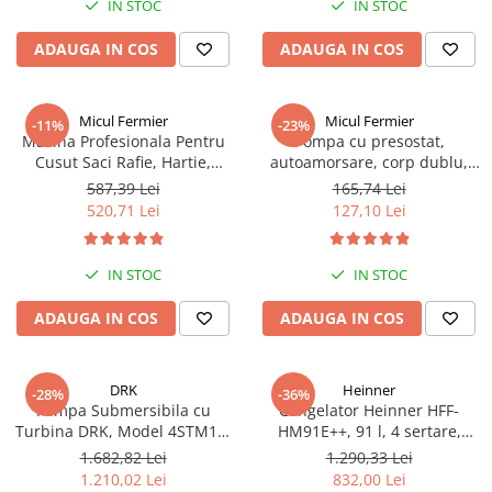
IN STOC
IN STOC
ADAUGA IN COS
ADAUGA IN COS
Micul Fermier
Micul Fermier
-11%
-23%
Masina Profesionala Pentru
Pompa cu presostat,
Cusut Saci Rafie, Hartie,
autoamorsare, corp dublu,
Panza-Plastic 210w taiere
12V, 8 litri / minut, 110PSI, 7.5
587,39 Lei
165,74 Lei
automata, Micul Fermier GF-
bari Pandora
520,71 Lei
127,10 Lei
1681
IN STOC
IN STOC
ADAUGA IN COS
ADAUGA IN COS
DRK
Heinner
-28%
-36%
Pompa Submersibila cu
Congelator Heinner HFF-
Turbina DRK, Model 4STM10-
HM91E++, 91 l, 4 sertare,
12, ieșire pe 2 Țoli, refulare la
Clasa E, Control mecanic, H 85
1.682,82 Lei
1.290,33 Lei
74 m, putere 1.8kW 2.5cp, 12
cm, Alb
1.210,02 Lei
832,00 Lei