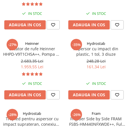
turbine, debit 14400 m/h
IN STOC
IN STOC
ADAUGA IN COS
ADAUGA IN COS
Heinner
Hydrostab
-27%
-35%
Uscator de rufe Heinner
Aspersor cu impact din
HHPD-V9T1CHSA++, Pompa de
plastic, 1 tol, 3 diuze
caldura, 9 kg, Clasa A++,
2.683,35 Lei
248,28 Lei
Functie Anti-sifonare, Argintiu
1.959,55 Lei
161,34 Lei
IN STOC
IN STOC
ADAUGA IN COS
ADAUGA IN COS
Hydrostab
Fram
-28%
-26%
Trepied pentru aspersor cu
Frigider Side by Side FRAM
impact suprateran, conexiune
FSBS-HM440NFXWDE++, Full