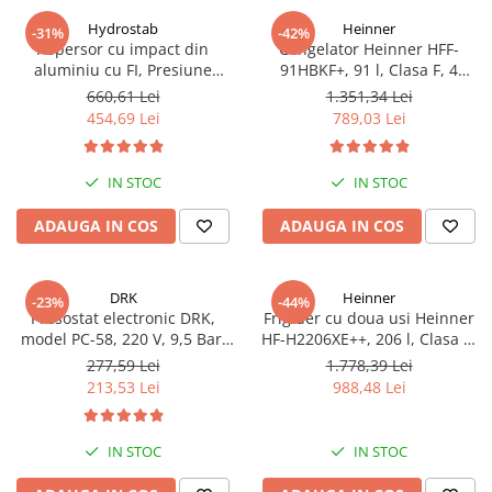
Hydrostab
Heinner
-31%
-42%
Aspersor cu impact din
Congelator Heinner HFF-
aluminiu cu FI, Presiune
91HBKF+, 91 l, Clasa F, 4
(bar)1.5-5, Diametru de
sertare, Control mecanic, H 85
660,61 Lei
1.351,34 Lei
aspersie (m)32-58
cm, Negru
454,69 Lei
789,03 Lei
IN STOC
IN STOC
ADAUGA IN COS
ADAUGA IN COS
DRK
Heinner
-23%
-44%
Presostat electronic DRK,
Frigider cu doua usi Heinner
model PC-58, 220 V, 9,5 Bar,
HF-H2206XE++, 206 l, Clasa E,
1Kw, 10A
lumina LED, 3 rafturi de sticla,
277,59 Lei
1.778,39 Lei
H 143 cm, Inox
213,53 Lei
988,48 Lei
IN STOC
IN STOC