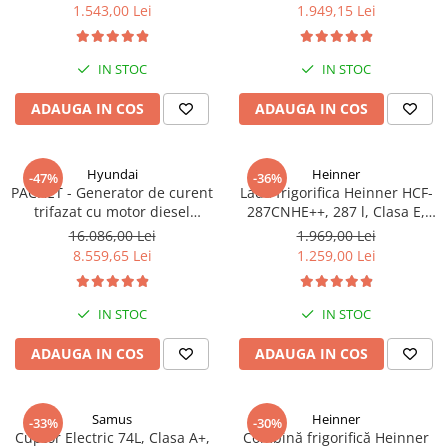
functionare convertibila
Clasa A++, 15 programe,
1.543,00 Lei
1.949,15 Lei
(frigider/congelator), 1 cos,
Display LED, Program Baby
alb
Care, Functie anti-sifonare
IN STOC
IN STOC
ADAUGA IN COS
ADAUGA IN COS
Hyundai
Heinner
-47%
-36%
PACHET - Generator de curent
Lada frigorifica Heinner HCF-
trifazat cu motor diesel
287CNHE++, 287 l, Clasa E,
Hyundai DHY8600SE-T, putere
Compresor inverter, Iluminare
16.086,00 Lei
1.969,00 Lei
motor 12 CP, Putere maxima
LED, Functionalitate frigider,
8.559,65 Lei
1.259,00 Lei
7.9 kVA, tensiune 380 / 220 V +
Alb
Automatizare trifazata ATS12-
3P
IN STOC
IN STOC
ADAUGA IN COS
ADAUGA IN COS
Samus
Heinner
-33%
-30%
Cuptor Electric 74L, Clasa A+,
Combină frigorifică Heinner