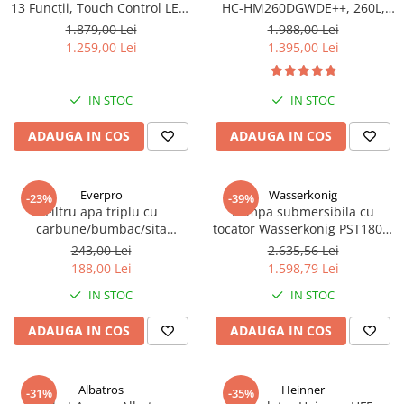
13 Funcții, Touch Control LED,
HC-HM260DGWDE++, 260L,
Panou Sticlă Neagră – Grill,
Clasa E, Dozator Apă, Control
1.879,00 Lei
1.988,00 Lei
Convectie 3D, Autocurățare
Electronic, LED, 180 cm, Gri
1.259,00 Lei
1.395,00 Lei
Catalitică + Accesorii Incluse
Antracit Texturat
IN STOC
IN STOC
ADAUGA IN COS
ADAUGA IN COS
Everpro
Wasserkonig
-23%
-39%
Filtru apa triplu cu
Pompa submersibila cu
carbune/bumbac/sita
tocator Wasserkonig PST1800,
3x3/4"*10
particule max. 10 mm, putere
243,00 Lei
2.635,56 Lei
1800 W, debit 17500 l/h,
188,00 Lei
1.598,79 Lei
inaltime refulare 11.5 m
IN STOC
IN STOC
ADAUGA IN COS
ADAUGA IN COS
Albatros
Heinner
-31%
-35%