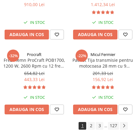
de siguranță plită și cuptor,
m³/h, putere 2500 W, 20
910,00 Lei
1.412,34 Lei
Capac metalic, Argintiu
turbine, Inox, 30 m cablu
IN STOC
IN STOC
ADAUGA IN COS
ADAUGA IN COS
Procraft
Micul Fermier
-32%
-22%
Freza lemn ProCraft POB1700,
Pachet Tija transmisie pentru
1200 W, 2600 Rpm cu 12 freze
motocoasa 28 mm cu 9
pentru lemn incluse in pachet
caneluri+Angrenaj unghiular,
654,82 Lei
201,33 Lei
9 caneluri cu 28 mm+Cap
443,33 Lei
156,92 Lei
superior
IN STOC
IN STOC
ADAUGA IN COS
ADAUGA IN COS
1
2
3
127
...