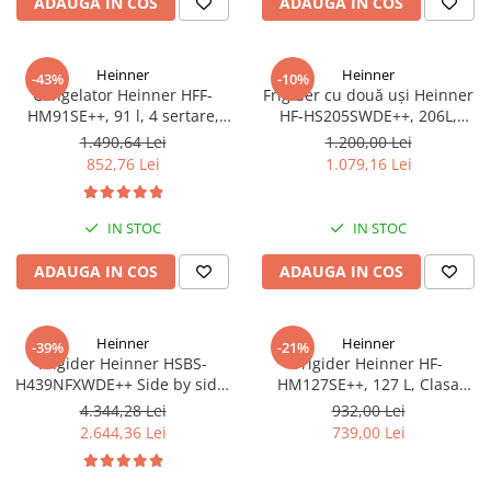
ADAUGA IN COS
ADAUGA IN COS
Heinner
Heinner
-43%
-10%
Congelator Heinner HFF-
Frigider cu două uși Heinner
HM91SE++, 91 l, 4 sertare,
HF-HS205SWDE++, 206L,
Control mecanic, Clasa E, H 85
Dozator de apă, Clasa E,
1.490,64 Lei
1.200,00 Lei
cm, Argintiu
Argintiu
852,76 Lei
1.079,16 Lei
IN STOC
IN STOC
ADAUGA IN COS
ADAUGA IN COS
Heinner
Heinner
-39%
-21%
Frigider Heinner HSBS-
Frigider Heinner HF-
H439NFXWDE++ Side by side,
HM127SE++, 127 L, Clasa
433 l, No Frost, Dozator de
energetică E, Dezghețare
4.344,28 Lei
932,00 Lei
apa, Functie smart, Functie
automată, Control mecanic cu
2.644,36 Lei
739,00 Lei
congelare si racire rapida,
termostat ajustabil, Ușă
Clasa E, H 176.5 cm, inox
reversibilă, LED, Argintiu