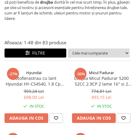
Piese si consumabile pentru
să poți beneficia de
drujba
dorită în cel mai scurt timp. În plus, găsești
Convectoare
Fierastraie electrice
pe site-ul nostru și accesorii esențiale pentru întreținerea drujbei tale,
MOTOCOSITORI
cum ar fi lanțuri de schimb, uleiuri pentru motor și șnururi pentru
Purificatoare aer
Freze de zapada
Plantatoare + Semanatori
tăiere.
Radiatoare
Freze si carote
Scarificatoare
Sobe pe gaz
Generatoare
Sere si solarii
Tunuri de caldura
Afiseaza:
1-
48
din
83
produse
Lampi solare
Tocatoare fan, crengi, tulpini
Ventilatoare
FILTRE
Ventilatoare Industriale
Masini de slefuit
Chiuvete bucatarie
Malaxoare
Deshidratoare
Macarale si electopalane
Hyundai
Micul Padurar
-27%
-36%
Motofierastrau cu lant
Drujba Micul Padurar 5200
Dozatoare de apa
Masini de tencuit
Hyundai HY-CS4540, 1.8 Cp,
52CC 2.9CP 2 lame 16'' si 2
Espressoare, cafetiere si rasnite
lama 40 cm, 45 cmc
lanturi, pornire rapida , GF-
Masini de taiat placi ceramice /
959,24 Lei
774,81 Lei
0908-S001-G02
gresie / faianta / parchet
698,00 Lei
493,15 Lei
Fiare de calcat / Mese pentru
calcat
IN STOC
IN STOC
Masini de canelat
Forme de prajituri
Menghine
ADAUGA IN COS
ADAUGA IN COS
Hote
Motoare termice
Hote Decorative
Motoare electrice