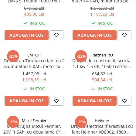
EM-5.5, rotatie 10000 rot /
baterii 4.0AH, motor fara perii
min, putere 4,1 kW / 5,5 CP, 2
(brushless), 40cm -
619,62 Lei
1.575,03 Lei
lame, 2 lanturi
ELGA401682, EMTOP
405,00 Lei
1.167,29 Lei
IN STOC
IN STOC
ADAUGA IN COS
ADAUGA IN COS
EMTOP
PartnerPRO
-25%
-23%
Fierastrau/Drujba cu lant cu 2
Drujba de constructii, scurta,
acumulatori 5.0Ah, motor fara
1.1 kw-1.5 CP, 10500 rot/min,
perii (brushless), 30cm -
Ungere Lant Automata,
1.457,08 Lei
654,82 Lei
ELGA201286, EMTOP
PartnerPro PP2500
1.098,15 Lei
504,34 Lei
IN STOC
IN STOC
ADAUGA IN COS
ADAUGA IN COS
Micul Fermier
Heinner
-17%
-19%
Mini drujba Micul Fermier,
Drujba electrica (fierastrau) cu
20V, 1.5Ah, cu doua lame 6'' si
lant Heinner VDE002, 1800 W,