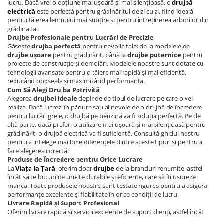
Echipamente procesare
lucru. Dacă vrei o opțiune mai ușoară și mai silențioasă, o
drujbă
Compresoare
Masini de tuns iarba
Racitoare de vin
electrică
este perfectă pentru grădinăritul de zi cu zi, fiind ideală
Procesare Blendere stick &
pentru tăierea lemnului mai subțire și pentru întreținerea arborilor din
Side-By-Side
Cricuri hidraulice
procesatoare alimente
Masini batut stalpi si accesorii
grădina ta.
Vitrine frigorifice
Echipamente si accesorii bar
Drujbe Profesionale pentru Lucrări de Precizie
Carucioare pentru transportat-
Motocoase: Motocositoare pe
Găsește
drujba perfectă
pentru nevoile tale: de la modelele de
Aspiratoare uscat, umed si cenusa
Lize
benzina si electrice
Grill-uri si lampi de incalzire
drujbe ușoare
pentru grădinărit, până la
drujbe puternice
pentru
Butelie camping
proiecte de construcție și demolări. Modelele noastre sunt dotate cu
Chei pentru conducte
Motopompe
Masini de spalat vase si igiena
tehnologii avansate pentru o tăiere mai rapidă și mai eficientă,
Blendere mixere
Ciocane rotopercutoare si
Motocultoare
reducând oboseala și maximizând performanța.
Chiuvete, robinete si filtre
demolatoare
Cum Să Alegi Drujba Potrivită
Butelie camping
Motoburghie si Accesorii
Mobilier de inox
Alegerea
drujbei ideale
depinde de tipul de lucrare pe care o vei
Capsatoare pneumatice
realiza. Dacă lucrezi în pădure sau ai nevoie de o drujbă de încredere
Cuptoare
Burghiu (FREZA) pentru pamant
Oale & tigai
pentru lucrări grele, o drujbă pe benzină va fi soluția perfectă. Pe de
Despicatoare de busteni si
Motoburgie
Cuptoare incorporabile
altă parte, dacă preferi o utilizare mai ușoară și mai silențioasă pentru
Pizza, paste si kebab
topoare
grădinărit, o drujbă electrică va fi suficientă. Consultă ghidul nostru
Pompe de stropit atomizoare
Cuptoare cu microunde
Portelan, tacamuri si articole
pentru a înțelege mai bine diferențele dintre aceste tipuri și pentru a
Disc taiat metal
Cuptoare electrice
pentru masa
Pompe de apa murdara
face alegerea corectă.
Disc cu vidia pentru lemn
Produse de Încredere pentru Orice Lucrare
Friteuze
Tavi gastronorm/Accesorii
Pompe de suprafata
La
Viața la Țară
, oferim doar
drujbe
de la branduri renumite, astfel
Echipamente de protectie
Climatizare si sisteme de incalzire
încât să te bucuri de unelte durabile și eficiente, care să îți ușureze
Pompe submersibile
munca. Toate produsele noastre sunt testate riguros pentru a asigura
Echipamente cu Acumulatori 18V
Aeroterme
performanțe excelente și fiabilitate în orice condiții de lucru.
Piese si consumabile pentru
Detoolz
Aer conditionat
Livrare Rapidă și Suport Profesional
DRUJBE
Oferim livrare rapidă și servicii excelente de suport clienți, astfel încât
Electrozi
Calorifere electrice