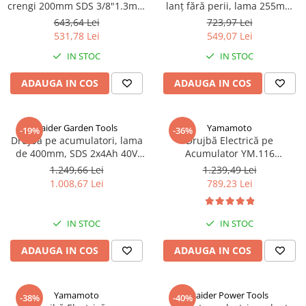
crengi 200mm SDS 3/8"1.3mm
lanț fără perii, lama 255mm
2Ah 3m RDP-PS20
SDS, acumulator 4Ah, 20V,
643,64 Lei
723,97 Lei
RDI-BCCS32
531,78 Lei
549,07 Lei
IN STOC
IN STOC
ADAUGA IN COS
ADAUGA IN COS
Raider Garden Tools
Yamamoto
-19%
-36%
Drujba pe acumulatori, lama
Drujbă Electrică pe
de 400mm, SDS 2x4Ah 40V
Acumulator YM.116
RDI-BCCS33
Yamamoto – Motor Brushless,
1.249,66 Lei
1.239,49 Lei
Lățime Lamei 14'', 2
1.008,67 Lei
789,23 Lei
Acumulatori 20V/4.0Ah,
Încărcător Dublu Loc, Oprire
Siguranță, Întinzător Lanț
IN STOC
IN STOC
Auto-Tensionat
ADAUGA IN COS
ADAUGA IN COS
Yamamoto
Raider Power Tools
-38%
-40%