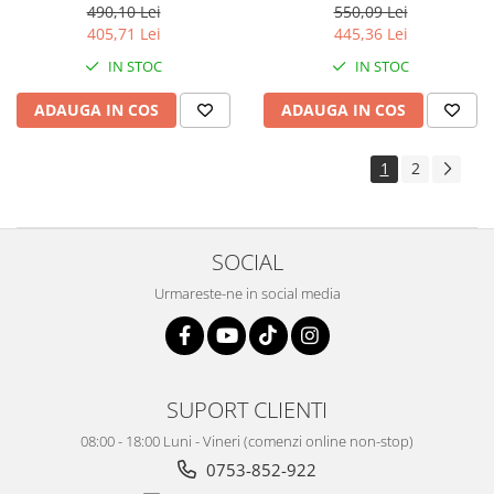
8'', doua lanturi MF-DA1001-
230 V, 35 cm lungime lama,
490,10 Lei
550,09 Lei
G01
13.5 m/s viteza lant, 9.53 mm
405,71 Lei
445,36 Lei
(3/8) pas lant
IN STOC
IN STOC
ADAUGA IN COS
ADAUGA IN COS
1
2
SOCIAL
Urmareste-ne in social media
SUPORT CLIENTI
08:00 - 18:00 Luni - Vineri (comenzi online non-stop)
0753-852-922