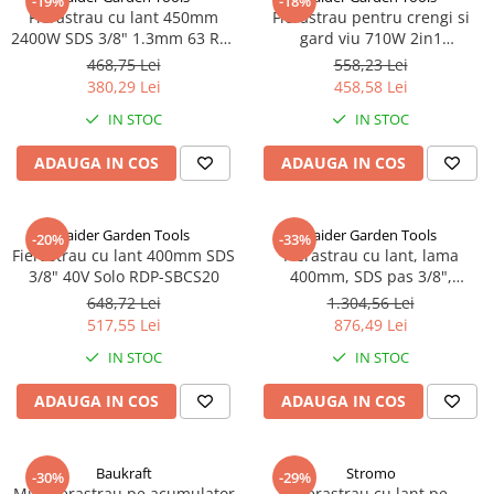
-19%
-18%
Fierastrau cu lant 450mm
Fierastrau pentru crengi si
2400W SDS 3/8" 1.3mm 63 RD-
gard viu 710W 2in1
ECS30
200mm3/8" RD-PSHT02
468,75 Lei
558,23 Lei
380,29 Lei
458,58 Lei
IN STOC
IN STOC
ADAUGA IN COS
ADAUGA IN COS
Raider Garden Tools
Raider Garden Tools
-20%
-33%
Fierastrau cu lant 400mm SDS
Fierastrau cu lant, lama
3/8" 40V Solo RDP-SBCS20
400mm, SDS pas 3/8",
acumulator 40V 2x4Ah RDP-
648,72 Lei
1.304,56 Lei
SBCS20 - R20
517,55 Lei
876,49 Lei
IN STOC
IN STOC
ADAUGA IN COS
ADAUGA IN COS
Baukraft
Stromo
-30%
-29%
Mini fierastrau pe acumulator
Fierastrau cu lant pe