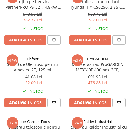
Drujba pe benzina
Motofierastrau cu lant
PartnerPRO PS-52T, 4.8KW​​​​​​​ /
Hyundai HY-CS6250, 2.85 Cp,
6.4CP, 52cm³
lama 50 cm
578,56 Lei
950,76 Lei
382,32 Lei
747,00 Lei
IN STOC
IN STOC
ADAUGA IN COS
ADAUGA IN COS
Elefant
ProGARDEN
-14%
-21%
Set 20 de Ulei rosu pentru
Motoferastrau ProGARDEN
amestec 2T, 125 ml
MF3040P 400mm, 3CP,
benzina 2t, 51cmc
141,68 Lei
601,95 Lei
122,00 Lei
476,88 Lei
IN STOC
IN STOC
ADAUGA IN COS
ADAUGA IN COS
Raider Garden Tools
Raider Industrial
-17%
-24%
Fierastrau telescopic pentru
Ferăstrău Raider Industrial cu