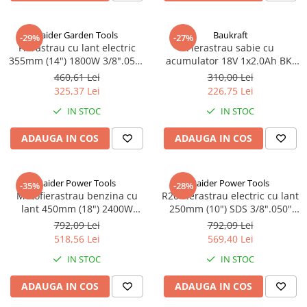
Truse de scule
Masini de spalat rufe cu uscator
Truse de lipit PPR
Uscatoare de rufe
Raider Garden Tools
Baukraft
-29%
-27%
Fierastrau cu lant electric
Fierastrau sabie cu
Ventuze cu brate pentru transport
Masini de facut paine
355mm (14") 1800W 3/8".050"
acumulator 18V 1x2.0Ah BK-
Vibratoare beton
(1.3mm) 52 RD-ECS21
CRS33 Set, 050601
Pachete electrocasnice
460,61 Lei
310,00 Lei
incorporabile
325,37 Lei
226,75 Lei
Seturi oale
IN STOC
IN STOC
SANDWICH MAKER
ADAUGA IN COS
ADAUGA IN COS
Storcatoare de fructe
Televizoare
Raider Power Tools
Raider Power Tools
-35%
-28%
Motofierastrau benzina cu
R20 Fierastrau electric cu lant
lant 450mm (18") 2400W
250mm (10") SDS 3/8".050"
.325".058" (1.5mm) 72 RDP-
(1.3mm) 40 20V 3Ah 1h RDP-
792,09 Lei
792,09 Lei
GCS26
SCS20 Set
518,56 Lei
569,40 Lei
IN STOC
IN STOC
ADAUGA IN COS
ADAUGA IN COS