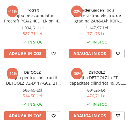
Procraft
Raider Garden Tools
-41%
-33%
Drujba pe acumulator
R20 fierastrau electric de
Procraft PCA/2 40Li, Li-ion, 40
gradina 2Ah&4Ah RDP-
V, 4.0 Ah, 11000 rotatii,
SBGP20 Set
1.004,61 Lei
1.147,97 Lei
Brushless
587,71 Lei
771,76 Lei
IN STOC
IN STOC
ADAUGA IN COS
ADAUGA IN COS
DETOOLZ
DETOOLZ
-12%
-30%
Drujba pentru constructii
Drujba DETOOLZ in 2T,
DETOOLZ DZ-D117-G02, 2T,
capacitate cilindrica 49.3CC,
25CC, 1.2CP, 11.000 rpm
putere 2.5CP / 1.9 kW, turatie
583,65 Lei
681,26 Lei
8500 rpm, euro V, DZ-D119-
514,50 Lei
476,71 Lei
S001-G01
IN STOC
IN STOC
ADAUGA IN COS
ADAUGA IN COS