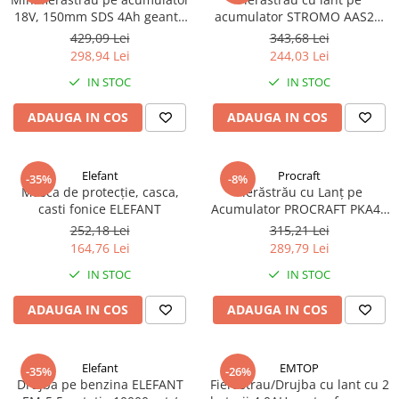
18V, 150mm SDS 4Ah geanta
acumulator STROMO AAS20,
BK-GP25
acumulator 20 V/2 Ah, turatie
429,09 Lei
343,68 Lei
4000 rpm
298,94 Lei
244,03 Lei
IN STOC
IN STOC
ADAUGA IN COS
ADAUGA IN COS
Elefant
Procraft
-35%
-8%
Masca de protecție, casca,
Fierăstrău cu Lanț pe
casti fonice ELEFANT
Acumulator PROCRAFT PKA44
– 20V, 1.5 Ah, Lungime Lame
252,18 Lei
315,21 Lei
150/200 mm, Ungere
164,76 Lei
289,79 Lei
Automată Lanț, Întinzător Pre-
IN STOC
IN STOC
Tensionat, 2 Lame și 2 Lanțuri
Incluse
ADAUGA IN COS
ADAUGA IN COS
Elefant
EMTOP
-35%
-26%
Drujba pe benzina ELEFANT
Fierastrau/Drujba cu lant cu 2