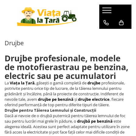
GRADINA
ZOOTEHNIE
BRICOLAJ
Electronice & Electrocasnice
Produse HORECA
Aspiratoare de frunze
Batoze Porumb - Moara de
Aparate de sudura
Afumatori
Accesorii bucatarie
Macinat
Drujbe
Burghiu (FREZA) pentru pamant
Accesorii aparate de sudura
Aragazuri si plite
Aparate de vidat si
Batoze de curatat porumbul
accesorii/Ambalare vacuum
Aparate de sudura
Cabluri
Aragaz pe gaz ( GPL )
Drujbe profesionale, modele
Mori pentru cereale
Cofetarie, patiserie si cafenea
Aparate de spalat cu presiune
Aragaz mixt ( gaz si electric )
Cauciucuri si roti
Incubatoare, oparitoare si
de motofierastrau pe benzina,
Inghetata
Aspiratoare uscat, umed si cenusa
Aragaz total electric
deplumatoare
Cantare de cantarit
electric sau pe acumulatori
Cuptoare profesionale
Plita incorporabila
Acumulatori scule electrice
Masini de cusut saci
Drujbe
Aparate cuburi de gheata
La
Viața la Țară
,
găsești o gamă completă de
drujbe
profesionale,
Deshidratoare de alimente
Accesorii pentru slefuire si
potrivite pentru orice tip de lucrare, de la tăierea lemnului pentru
Masini de tuns animale
Foarfeci
lustruire
Aparate de vidat
Echipamente bucatarie calda
grădinărit și încălzire, până la proiecte de construcție. Indiferent de
Zdrobitoare-Teascuri-Razatori
Folie / plasa pentru umbrire
nevoile tale, avem
drujbe pe benzină
și
drujbe electrice
, fiecare
Bormasina de banc ( FIXA -
Aparate frigorifice
Cuptoare cu microunde
oferind performanță de top pentru diferite tipuri de tăiere.
STATIONARA )
Furtune de irigat
Drujbe pentru Tăierea Lemnului și Construcții
Friteuze
Combine frigorifice
Dacă ai nevoie de o drujbă puternică pentru tăierea lemnului de foc
Bormasini de gaurit cu percutie si
Furtune cauciucate
Echipamente frigorifice
Congelatoare
sau pentru lucrări mai grele în pădure, o
drujbă pe benzină
este
rotopercutoare
Accesorii pentru furtune
alegerea ideală. Acestea sunt perfect adaptate pentru utilizare în zone
Frigidere
Vitrine frigorifice
fără acces la electricitate și pot face față celor mai dificile condiții de
Betoniere
Hidrofoare
Lazi frigorifice