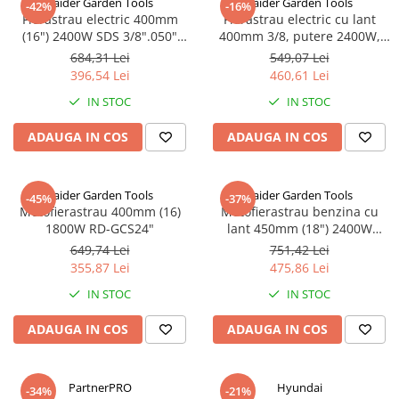
Raider Garden Tools
Raider Garden Tools
-42%
-16%
Fierastrau electric 400mm
Fierastrau electric cu lant
(16") 2400W SDS 3/8".050"
400mm 3/8, putere 2400W,
(1.3mm) 57 RD-ECS24
RDP-ECS27"
684,31 Lei
549,07 Lei
396,54 Lei
460,61 Lei
IN STOC
IN STOC
ADAUGA IN COS
ADAUGA IN COS
Raider Garden Tools
Raider Garden Tools
-45%
-37%
Motofierastrau 400mm (16)
Motofierastrau benzina cu
1800W RD-GCS24"
lant 450mm (18") 2400W
.325".058" (1.5mm) 72T RDP-
649,74 Lei
751,42 Lei
GCS25
355,87 Lei
475,86 Lei
IN STOC
IN STOC
ADAUGA IN COS
ADAUGA IN COS
PartnerPRO
Hyundai
-34%
-21%