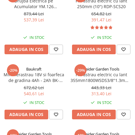
Drujbă Electrică pe
Fierastrau electric cu lant
Acumulator YM.126
250mm (10") RDP-SCS20
Yamamoto – Motor Brushless,
873,44 Lei
654,82 Lei
Lățime Lamei 14'', Acumulator
537,39 Lei
391,47 Lei
20V/4.0Ah, Întinzător Lanț
Auto-Tensionat, Încărcător
Inclus
IN STOC
IN STOC
ADAUGA IN COS
ADAUGA IN COS
Baukraft
Raider Garden Tools
-20%
-29%
Mini fierastrau 18V si foarfeca
Fierastrau electric cu lant
de gradina 4Ah - 2Ah BK-
355mm1800WSDS3/8"1.3mm53
GPP25
ECS28
672,62 Lei
443,33 Lei
540,61 Lei
313,40 Lei
IN STOC
IN STOC
ADAUGA IN COS
ADAUGA IN COS
Raider Garden Tools
Raider Garden Tools