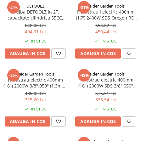
DETOOLZ
Raider Garden Tools
-24%
-31%
Drujba DETOOLZ in 2T,
Fierastrau l electric 400mm
capacitate cilindrica 55CC,
(16") 2400W SDS Oregon RD-
putere 2.9CP / 2,2kW, la
ECS20X Raider Garden Tools
648,06 Lei
654,82 Lei
sfoara + super easy start
494,91 Lei
450,44 Lei
IN STOC
IN STOC
ADAUGA IN COS
ADAUGA IN COS
Raider Garden Tools
Raider Garden Tools
-35%
-42%
Fierastrau electric 400mm
Fierastrau electric 400mm
(16") 2000W 3/8".050" (1.3mm)
(16") 2000W SDS 3/8".050"
57 RD-ECS22 Raider Garden
(1.3mm) 57 RD-ECS23
485,02 Lei
575,51 Lei
Tools
315,20 Lei
335,54 Lei
IN STOC
IN STOC
ADAUGA IN COS
ADAUGA IN COS