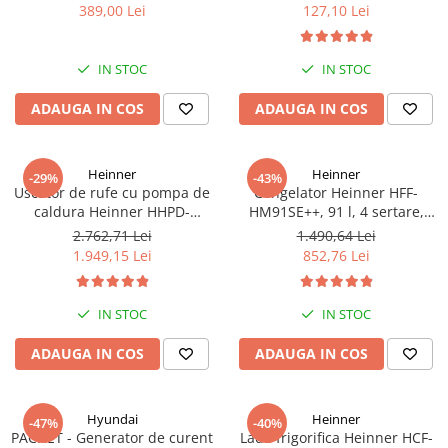
bari Pandora
389,00 Lei
127,10 Lei
IN STOC
IN STOC
ADAUGA IN COS
ADAUGA IN COS
Heinner
Heinner
-29%
-43%
Uscator de rufe cu pompa de
Congelator Heinner HFF-
caldura Heinner HHPD-
HM91SE++, 91 l, 4 sertare,
V9T2KA++ Capacitate 9kg,
Control mecanic, Clasa E, H 85
2.762,71 Lei
1.490,64 Lei
Clasa A++, 15 programe,
cm, Argintiu
1.949,15 Lei
852,76 Lei
Display LED, Program Baby
Care, Functie anti-sifonare
IN STOC
IN STOC
ADAUGA IN COS
ADAUGA IN COS
Hyundai
Heinner
-47%
-40%
PACHET - Generator de curent
Lada frigorifica Heinner HCF-