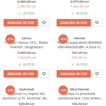
Frost, 439 L, Dozator apă,
Clasa A, Functie Abur, Display
3.289,00 Lei
2.077,00 Lei
Truse de scule
Display Touch, Inverter, Clasa
LED, 16 Programe
Masini de spalat rufe cu uscator
2.395,00 Lei
1.605,00 Lei
E, Negru
Truse de lipit PPR
Uscatoare de rufe
IN STOC
IN STOC
Ventuze cu brate pentru transport
Masini de facut paine
ADAUGA IN COS
ADAUGA IN COS
Vibratoare beton
Pachete electrocasnice
incorporabile
Seturi oale
Samus
Heinner
-21%
-20%
Frigider Samus 331L, Motor
Plită Incorporabilă HEINNER
SANDWICH MAKER
Inverter, Dezghetare
HBH-M402IEGBK, 4 Zone de
Automata, Usa Reversibila,
Gătit pe Gaz, Sticlă Neagră,
Storcatoare de fructe
2.099,00 Lei
741,25 Lei
Alb
Protecție împotriva
1.664,88 Lei
593,48 Lei
Televizoare
Scurgerilor de Gaze, Panou de
IN STOC
IN STOC
Control Lateral
ADAUGA IN COS
ADAUGA IN COS
Hydrostab
Micul Fermier
-25%
-23%
Aspersor cu impact din
Pompa cu presostat,
aluminiu cu FI, Sectorial, debit
autoamorsare, corp dublu,
3.7-14.2, Presiune 1.5-5 bar
12V, 8 litri / minut, 110PSI, 7.5
520,00 Lei
165,74 Lei