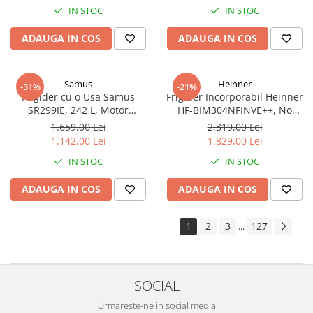
IN STOC
IN STOC
Funcție Adăugare haine, Alb
ADAUGA IN COS
ADAUGA IN COS
Samus
Heinner
-31%
-21%
Frigider cu o Usa Samus
Frigider Incorporabil Heinner
SR299IE, 242 L, Motor
HF-BIM304NFINVE++, No
Inverter, Clasa E, Dezghetare
Frost, Compresor Inverter, 304
1.659,00 Lei
2.319,00 Lei
Automata, 5 Rafturi din Sticla,
L, Clasa E, Control Electronic,
1.142,00 Lei
1.829,00 Lei
Alb
Super Racire
IN STOC
IN STOC
ADAUGA IN COS
ADAUGA IN COS
1
2
3
127
...
SOCIAL
Urmareste-ne in social media