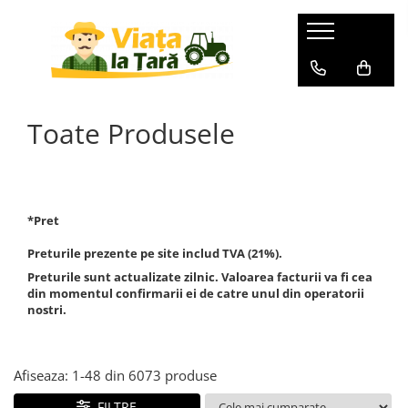
GRADINA
ZOOTEHNIE
BRICOLAJ
Electronice & Electrocasnice
Produse HORECA
Aspiratoare de frunze
Batoze Porumb - Moara de
Aparate de sudura
Afumatori
Accesorii bucatarie
Macinat
Toate Produsele
Burghiu (FREZA) pentru pamant
Accesorii aparate de sudura
Aragazuri si plite
Aparate de vidat si
Batoze de curatat porumbul
accesorii/Ambalare vacuum
Aparate de sudura
Cabluri
Aragaz pe gaz ( GPL )
Mori pentru cereale
Cofetarie, patiserie si cafenea
Aparate de spalat cu presiune
Aragaz mixt ( gaz si electric )
Cauciucuri si roti
Incubatoare, oparitoare si
Inghetata
Aspiratoare uscat, umed si cenusa
Aragaz total electric
deplumatoare
Cantare de cantarit
*Pret
Cuptoare profesionale
Plita incorporabila
Acumulatori scule electrice
Masini de cusut saci
Drujbe
Aparate cuburi de gheata
Deshidratoare de alimente
Preturile prezente pe site includ TVA (21%).
Accesorii pentru slefuire si
Masini de tuns animale
Foarfeci
lustruire
Aparate de vidat
Preturile sunt actualizate zilnic. Valoarea facturii va fi cea
Echipamente bucatarie calda
din momentul confirmarii ei de catre unul din operatorii
Zdrobitoare-Teascuri-Razatori
Folie / plasa pentru umbrire
Bormasina de banc ( FIXA -
Aparate frigorifice
Cuptoare cu microunde
nostri.
STATIONARA )
Furtune de irigat
Friteuze
Combine frigorifice
Bormasini de gaurit cu percutie si
Furtune cauciucate
Echipamente frigorifice
Congelatoare
rotopercutoare
Afiseaza:
1-
48
din
6073
produse
Accesorii pentru furtune
Frigidere
Vitrine frigorifice
Betoniere
Hidrofoare
Lazi frigorifice
FILTRE