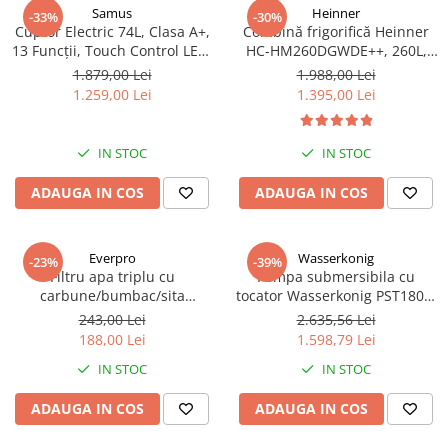
Samus
Heinner
-33%
-30%
Cuptor Electric 74L, Clasa A+,
Combină frigorifică Heinner
13 Funcții, Touch Control LED,
HC-HM260DGWDE++, 260L,
Panou Sticlă Neagră – Grill,
Clasa E, Dozator Apă, Control
1.879,00 Lei
1.988,00 Lei
Convectie 3D, Autocurățare
Electronic, LED, 180 cm, Gri
1.259,00 Lei
1.395,00 Lei
Catalitică + Accesorii Incluse
Antracit Texturat
IN STOC
IN STOC
ADAUGA IN COS
ADAUGA IN COS
Everpro
Wasserkonig
-23%
-39%
Filtru apa triplu cu
Pompa submersibila cu
carbune/bumbac/sita
tocator Wasserkonig PST1800,
3x3/4"*10
particule max. 10 mm, putere
243,00 Lei
2.635,56 Lei
1800 W, debit 17500 l/h,
188,00 Lei
1.598,79 Lei
inaltime refulare 11.5 m
IN STOC
IN STOC
ADAUGA IN COS
ADAUGA IN COS