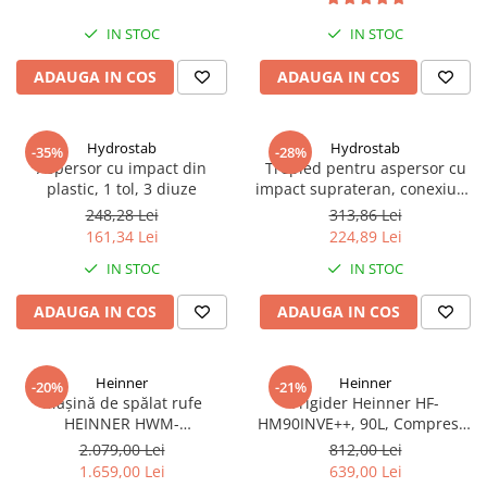
IN STOC
IN STOC
ADAUGA IN COS
ADAUGA IN COS
Hydrostab
Hydrostab
-35%
-28%
Aspersor cu impact din
Trepied pentru aspersor cu
plastic, 1 tol, 3 diuze
impact suprateran, conexiune
1 tol filet exterior, inaltime 60
248,28 Lei
313,86 Lei
cm
161,34 Lei
224,89 Lei
IN STOC
IN STOC
ADAUGA IN COS
ADAUGA IN COS
Heinner
Heinner
-20%
-21%
Mașină de spălat rufe
Frigider Heinner HF-
HEINNER HWM-
HM90INVE++, 90L, Compresor
HME1014IVA10+++, 10 kg,
Inverter, Clasa E, Ușă
2.079,00 Lei
812,00 Lei
1400 rpm, Motor Inverter, 15
Reversibilă, Termostat
1.659,00 Lei
639,00 Lei
programe, Panou Digital,
Reglabil, Alb