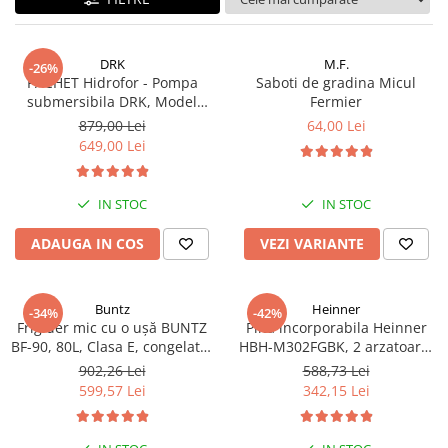
Echipamente procesare
Compresoare
Masini de tuns iarba
Racitoare de vin
Procesare Blendere stick &
Side-By-Side
Cricuri hidraulice
procesatoare alimente
Masini batut stalpi si accesorii
DRK
M.F.
-26%
Vitrine frigorifice
Echipamente si accesorii bar
Carucioare pentru transportat-
PACHET Hidrofor - Pompa
Saboti de gradina Micul
Motocoase: Motocositoare pe
Aspiratoare uscat, umed si cenusa
Lize
submersibila DRK, Model
Fermier
benzina si electrice
Grill-uri si lampi de incalzire
4STM4-8, putere 1.8 kW, debit
879,00 Lei
64,00 Lei
Butelie camping
Chei pentru conducte
Motopompe
Masini de spalat vase si igiena
5m3/h, 8 turbine + Presostat
649,00 Lei
electronic DRK, Model PC-58,
Blendere mixere
Ciocane rotopercutoare si
Motocultoare
Chiuvete, robinete si filtre
1kW, 220 V, 10 Bar
demolatoare
Butelie camping
Motoburghie si Accesorii
Mobilier de inox
IN STOC
IN STOC
Capsatoare pneumatice
Cuptoare
Burghiu (FREZA) pentru pamant
Oale & tigai
ADAUGA IN COS
VEZI VARIANTE
Despicatoare de busteni si
Motoburgie
Cuptoare incorporabile
Pizza, paste si kebab
topoare
Pompe de stropit atomizoare
Cuptoare cu microunde
Portelan, tacamuri si articole
Disc taiat metal
Cuptoare electrice
pentru masa
Buntz
Heinner
Pompe de apa murdara
-34%
-42%
Disc cu vidia pentru lemn
Frigider mic cu o ușă BUNTZ
Plita incorporabila Heinner
Friteuze
Tavi gastronorm/Accesorii
Pompe de suprafata
BF-90, 80L, Clasa E, congelator
HBH-M302FGBK, 2 arzatoare,
Echipamente de protectie
Climatizare si sisteme de incalzire
interior, iluminare LED, 83 cm,
Gratar fonta, Aprindere
902,26 Lei
588,73 Lei
Pompe submersibile
Alb
electrica, Dispozitiv de
Echipamente cu Acumulatori 18V
Aeroterme
599,57 Lei
342,15 Lei
Piese si consumabile pentru
siguranta, 30 cm, Neagra
Detoolz
Aer conditionat
DRUJBE
Electrozi
Calorifere electrice