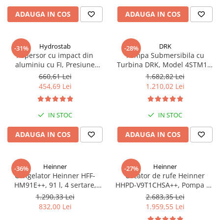
LED, Alb
ADAUGA IN COS
ADAUGA IN COS
Hydrostab
DRK
-31%
-28%
Aspersor cu impact din
Pompa Submersibila cu
aluminiu cu FI, Presiune
Turbina DRK, Model 4STM10-
(bar)1.5-5, Diametru de
12, ieșire pe 2 Țoli, refulare la
660,61 Lei
1.682,82 Lei
aspersie (m)32-58
74 m, putere 1.8kW 2.5cp, 12
454,69 Lei
1.210,02 Lei
turbine, debit 14400 m/h
IN STOC
IN STOC
ADAUGA IN COS
ADAUGA IN COS
Heinner
Heinner
-36%
-27%
Congelator Heinner HFF-
Uscator de rufe Heinner
HM91E++, 91 l, 4 sertare,
HHPD-V9T1CHSA++, Pompa de
Clasa E, Control mecanic, H 85
caldura, 9 kg, Clasa A++,
1.290,33 Lei
2.683,35 Lei
cm, Alb
Functie Anti-sifonare, Argintiu
832,00 Lei
1.959,55 Lei