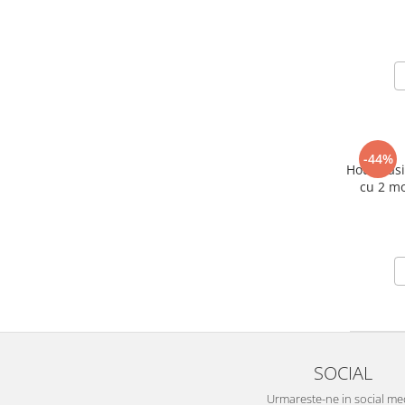
m³/h, 
clasi
-44%
Hotă clas
cu 2 mo
absorb
redus 48 
SOCIAL
Urmareste-ne in social me