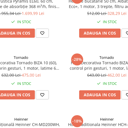
rustică Pyramis EL60, 60 cm,
Hota de bucătărie 50 cm, Alba
e de absorbție 368 m³/h, finisaj
Eco+, 1 motor, 3 trepte, filtru ac
amă decorativă din lemn natur,
.955,34 Lei
1.699,99 Lei
512,00 Lei
328,29 Lei
ie armonioasă între tradițional
IN STOC
IN STOC
și modern
ADAUGA IN COS
ADAUGA IN COS
Tornado
Tornado
-28%
corativa Tornado BIZA 10 (60),
Hota Decorativa Tornado BIZA 
prin gesturi, 1 motor, latime 60
control prin gesturi, 1 motor, 
teze, absorbtie 500 m3/ora, Inox
cm, 3 viteze, absorbtie 500 
632,00 Lei
475,00 Lei
643,00 Lei
462,00 Lei
Negru
IN STOC
IN STOC
ADAUGA IN COS
ADAUGA IN COS
Heinner
Heinner
-18%
dițională Heinner CH-MD200WH,
Hota traditionala Heinner HCH-