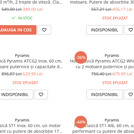
0 m³/h, 2 trepte de viteză, Clasa
motoare, Putere de absorbtie 3
B, Alb
Lumina LED, 3 trepte de vitez
549,00 Lei
349,00 Lei
557,21 Lei
456,17 Lei
Negru
IN STOC
STOC EPUIZAT
ADAUGA IN COS
INDISPONIBIL
Pyramis
Pyramis
-36%
sică Pyramis ATCG2 Inox, 60 cm,
Hotă clasică Pyramis ATCG2 Whi
oare puternice și capacitate de
cu 2 motoare puternice și pu
 297 m³/h, finisaj inox elegant,
absorbție 297 m³/h, finisaj alb
896,87 Lei
529,99 Lei
750,40 Lei
479,99 Lei
ign compact și funcțional
design compact și pract
STOC EPUIZAT
STOC EPUIZAT
INDISPONIBIL
INDISPONIBIL
Pyramis
Pyramis
-44%
sică ST1 Inox, 60 cm, un motor
Hotă clasică ST1 Alb, 60 cm, 
nt cu putere de absorbție 176
performant cu putere de abso