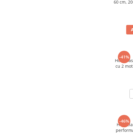
60 cm, 20
-41%
Hotă cla
cu 2 mot
absorbție
des
-46%
Hotă cla
performa