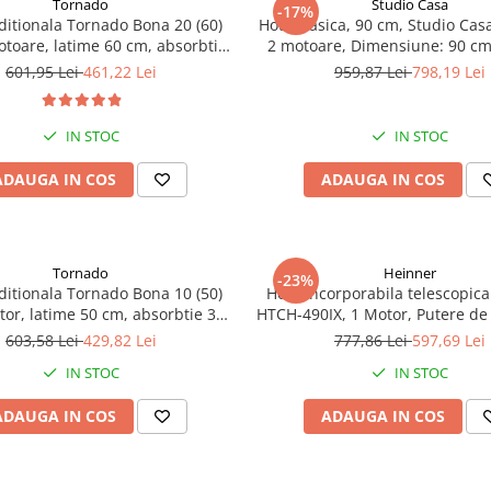
Tornado
Studio Casa
-17%
ditionala Tornado Bona 20 (60)
Hota clasica, 90 cm, Studio Cas
otoare, latime 60 cm, absorbtie
2 motoare, Dimensiune: 90 cm, Num
a, filtru anti-grasimi aluminiu 5
motoare: 2 Comenzi : butoan
601,95 Lei
461,22 Lei
959,87 Lei
798,19 Lei
straturi, Negru
Putere de absorbtie: 348 metri c
Inox
IN STOC
IN STOC
ADAUGA IN COS
ADAUGA IN COS
Tornado
Heinner
-23%
ditionala Tornado Bona 10 (50)
Hota incorporabila telescopic
tor, latime 50 cm, absorbtie 380
HTCH-490IX, 1 Motor, Putere de
 filtru anti-grasimi aluminiu 5
413.5 m3/H, Lumina LED, 90 
603,58 Lei
429,82 Lei
777,86 Lei
597,69 Lei
straturi, Inox
IN STOC
IN STOC
ADAUGA IN COS
ADAUGA IN COS