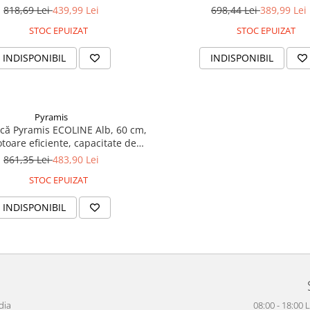
finisaj inox premium și design
m³/h, finisaj alb premium și des
818,69 Lei
439,99 Lei
698,44 Lei
389,99 Lei
c adaptabil oricărei locuințe
adaptabil oricărei locui
STOC EPUIZAT
STOC EPUIZAT
INDISPONIBIL
INDISPONIBIL
Pyramis
ică Pyramis ECOLINE Alb, 60 cm,
toare eficiente, capacitate de
ție 279 m³/h, nivel de zgomot
861,35 Lei
483,90 Lei
dB și 3 trepte de viteză, finisaj
STOC EPUIZAT
alb elegant și rezistent
INDISPONIBIL
dia
08:00 - 18:00 