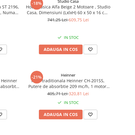
Studio Casa
-18%
a ST 2196,
Hota Clasica Alfa Beige 2 Motoare , Studio
ar
Casa, Dimensiuni (LxlxH) 60 x 50 x 16 cm,
e push,
Capacitate de absorbție maxim (mc/h)
741,25 Lei
609,75 Lei
ubi / ora,
483 m³/h, 2 motoare, 3 trepte de viteza
IN STOC
ADAUGA IN COS
Heinner
-21%
a Heinner
Hota traditionala Heinner CH-201SS,
 absorbtie
Putere de absorbtie 209 mc/h, 1 motor,
cm, Inox
Inox
405,71 Lei
320,81 Lei
IN STOC
ADAUGA IN COS