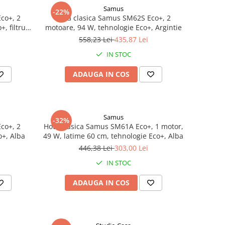
Samus
-22%
co+, 2
Hota clasica Samus SM62S Eco+, 2
, filtru
motoare, 94 W, tehnologie Eco+, Argintie
batabil,
558,23 Lei
435,87 Lei
IN STOC
ADAUGA IN COS
Samus
-32%
co+, 2
Hota clasica Samus SM61A Eco+, 1 motor,
o+, Alba
49 W, latime 60 cm, tehnologie Eco+, Alba
446,38 Lei
303,00 Lei
IN STOC
ADAUGA IN COS