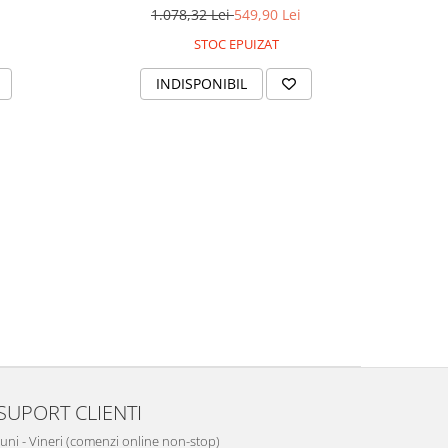
ign clasic
de absorbție 483 m³/h, nivel de zgomot
1.078,32 Lei
549,90 Lei
nțe
redus 57 dB și 3 trepte de viteză, finisaj
STOC EPUIZAT
inox elegant și rezistent
INDISPONIBIL
SUPORT CLIENTI
Luni - Vineri (comenzi online non-stop)