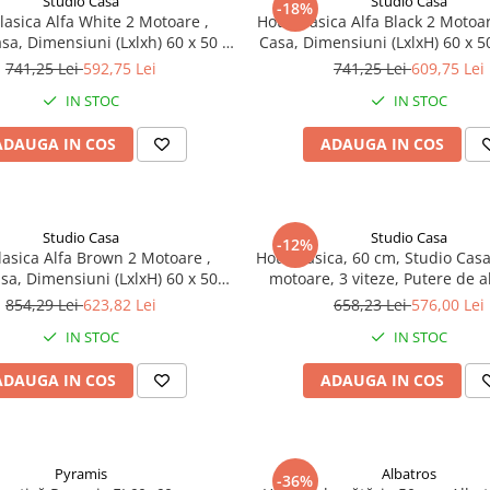
Studio Casa
Studio Casa
-18%
lasica Alfa White 2 Motoare ,
Hota Clasica Alfa Black 2 Motoar
, Dimensiuni (Lxlxh) 60 x 50 x
Casa, Dimensiuni (LxlxH) 60 x 5
 2 motoare, 3 trepte de viteza
Capacitate de absorbție maxi
741,25 Lei
592,75 Lei
741,25 Lei
609,75 Lei
483 m³/h, 3 trepte de viteza, 
IN STOC
IN STOC
ADAUGA IN COS
ADAUGA IN COS
Studio Casa
Studio Casa
-12%
lasica Alfa Brown 2 Motoare ,
Hota clasica, 60 cm, Studio Cas
sa, Dimensiuni (LxlxH) 60 x 50 x
motoare, 3 viteze, Putere de 
Capacitate de absorbție maxim
310 mc/h, Neagra
854,29 Lei
623,82 Lei
658,23 Lei
576,00 Lei
 483 m³/h, 3 trepte de viteza
IN STOC
IN STOC
ADAUGA IN COS
ADAUGA IN COS
Pyramis
Albatros
-36%