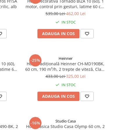
tros H15A
Hota Decorativa Tornado BIZA 10 (60), 1
rilic, alb
motor, control prin gesturi, latime 60 cm,
3 viteze, absorbtie 500 m3/ora, Alb
539,00 Lei
462,00 Lei
IN STOC
ADAUGA IN COS
Heinner
-25%
10 (60),
Hotă tradițională Heinner CH-MD190BK,
latime 60
60 cm, 190 m³/h, 2 trepte de viteză, Clasa
m3/ora,
B, Negru
433,00 Lei
325,00 Lei
IN STOC
ADAUGA IN COS
Studio Casa
-16%
490-BK, 2
Hota clasica Studio Casa Olymp 60 cm, 2