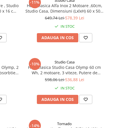
Studio Casa
-11%
e , Studio
Hota Clasica Alfa Inox 2 Motoare ,60cm,
0 x 16 cm,
Studio Casa, Dimensiuni (LxlxH) 60 x 50 x
m (mc/h)
16 cm, Capacitate de absorbție maxim
649,74 Lei
578,39 Lei
2 motoare
(mc/h) 483 m³/h, 3 trepte de viteza
IN STOC
ADAUGA IN COS
Studio Casa
-10%
a Olymp, 2
Hota clasica Studio Casa Olymp 60 cm
absorbtie
Wh, 2 motoare, 3 viteze, Putere de
absorbtie 310 mc/h, Alb
598,06 Lei
536,88 Lei
IN STOC
ADAUGA IN COS
Tornado
-14%