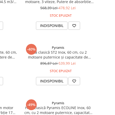
04.5 m3/h,
motoare, 3 viteze, Putere de absorbtie
a, 90 cm,
310 mc/h, Beige
568,39 Lei
478,92 Lei
STOC EPUIZAT
INDISPONIBIL
Pyramis
-40%
te, 60 cm,
Hotă clasică ST2 Inox, 60 cm, cu 2
tere de
motoare puternice și capacitate de
 elegant,
absorbție 352 m³/h, finisaj inox elegant și
896,87 Lei
539,99 Lei
ic
rezistent, design compact și practic
STOC EPUIZAT
INDISPONIBIL
Pyramis
-49%
un motor
Hotă clasică Pyramis ECOLINE Inox, 60
rbție 176
cm, cu 2 motoare puternice, capacitate