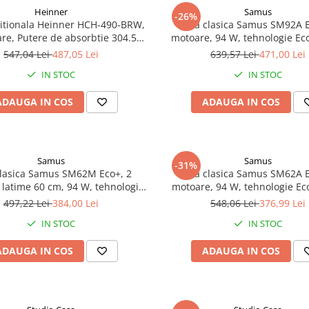
Heinner
Samus
-26%
ditionala Heinner HCH-490-BRW,
Hota clasica Samus SM92A E
re, Putere de absorbtie 304.5
motoare, 94 W, tehnologie Eco+
ina LED, 3 trepte de viteza, 90
metalic triplu caseta, geam ra
547,04 Lei
487,05 Lei
639,57 Lei
471,00 Lei
cm, Maro
Alba
IN STOC
IN STOC
ADAUGA IN COS
ADAUGA IN COS
Samus
Samus
-31%
clasica Samus SM62M Eco+, 2
Hota clasica Samus SM62A E
 latime 60 cm, 94 W, tehnologie
motoare, 94 W, tehnologie Ec
Eco+, Maro
497,22 Lei
384,00 Lei
548,06 Lei
376,99 Lei
IN STOC
IN STOC
ADAUGA IN COS
ADAUGA IN COS