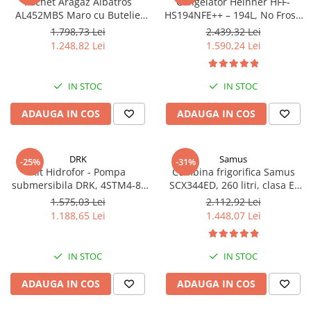
Pachet Aragaz Albatros
Congelator Heinner HFF-
AL452MBS Maro cu Butelie
HS194NFE++ – 194L, No Frost,
GPL 26L și Regulator Gaz – 4
6 Compartimente, Control
1.798,73 Lei
2.439,32 Lei
Arzătoare pe Gaz, Cuptor pe
Electronic
1.248,82 Lei
1.590,24 Lei
Gaz, Siguranță Plită + Cuptor,
Geam Dublu la Cuptor, Tava și
Grătar Cuptor
IN STOC
IN STOC
ADAUGA IN COS
ADAUGA IN COS
DRK
Samus
-25%
-31%
Kit Hidrofor - Pompa
Combina frigorifica Samus
submersibila DRK, 4STM4-8,
SCX344ED, 260 litri, clasa E,
putere 1.8 kW, debit 5m3/h, 8
inaltime 180 cm, dozator de
1.575,03 Lei
2.112,92 Lei
turbine + Vas de expansiune
apa, termostat reglabil, usi
1.188,65 Lei
1.448,07 Lei
100 L, racord 5 cai, supapa de
reversibile, lumina interioara
sens, presostat, manometru
tip LED, picioare reglabile,
argintie
IN STOC
IN STOC
ADAUGA IN COS
ADAUGA IN COS