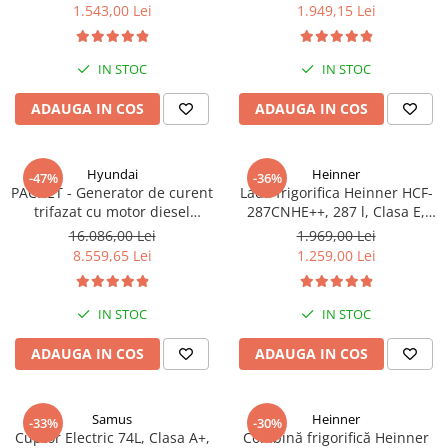
functionare convertibila
Clasa A++, 15 programe,
1.543,00 Lei
1.949,15 Lei
(frigider/congelator), 1 cos,
Display LED, Program Baby
alb
Care, Functie anti-sifonare
IN STOC
IN STOC
ADAUGA IN COS
ADAUGA IN COS
Hyundai
Heinner
-47%
-36%
PACHET - Generator de curent
Lada frigorifica Heinner HCF-
trifazat cu motor diesel
287CNHE++, 287 l, Clasa E,
Hyundai DHY8600SE-T, putere
Compresor inverter, Iluminare
16.086,00 Lei
1.969,00 Lei
motor 12 CP, Putere maxima
LED, Functionalitate frigider,
8.559,65 Lei
1.259,00 Lei
7.9 kVA, tensiune 380 / 220 V +
Alb
Automatizare trifazata ATS12-
3P
IN STOC
IN STOC
ADAUGA IN COS
ADAUGA IN COS
Samus
Heinner
-33%
-30%
Cuptor Electric 74L, Clasa A+,
Combină frigorifică Heinner