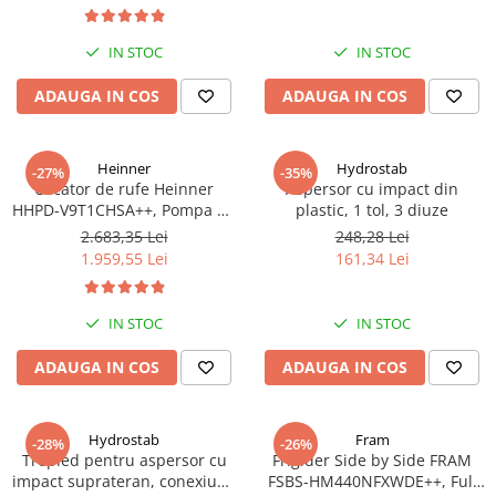
turbine, debit 14400 m/h
IN STOC
IN STOC
ADAUGA IN COS
ADAUGA IN COS
Heinner
Hydrostab
-27%
-35%
Uscator de rufe Heinner
Aspersor cu impact din
HHPD-V9T1CHSA++, Pompa de
plastic, 1 tol, 3 diuze
caldura, 9 kg, Clasa A++,
2.683,35 Lei
248,28 Lei
Functie Anti-sifonare, Argintiu
1.959,55 Lei
161,34 Lei
IN STOC
IN STOC
ADAUGA IN COS
ADAUGA IN COS
Hydrostab
Fram
-28%
-26%
Trepied pentru aspersor cu
Frigider Side by Side FRAM
impact suprateran, conexiune
FSBS-HM440NFXWDE++, Full