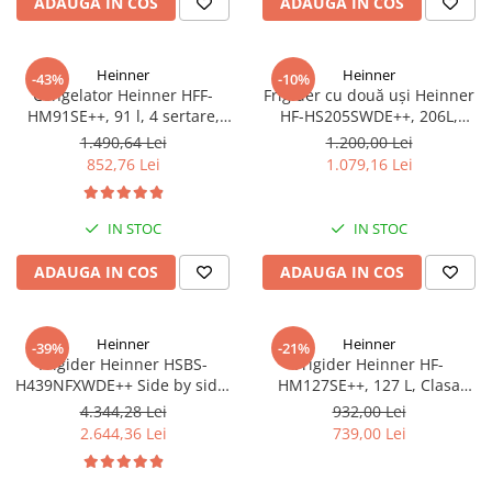
ADAUGA IN COS
ADAUGA IN COS
Heinner
Heinner
-43%
-10%
Congelator Heinner HFF-
Frigider cu două uși Heinner
HM91SE++, 91 l, 4 sertare,
HF-HS205SWDE++, 206L,
Control mecanic, Clasa E, H 85
Dozator de apă, Clasa E,
1.490,64 Lei
1.200,00 Lei
cm, Argintiu
Argintiu
852,76 Lei
1.079,16 Lei
IN STOC
IN STOC
ADAUGA IN COS
ADAUGA IN COS
Heinner
Heinner
-39%
-21%
Frigider Heinner HSBS-
Frigider Heinner HF-
H439NFXWDE++ Side by side,
HM127SE++, 127 L, Clasa
433 l, No Frost, Dozator de
energetică E, Dezghețare
4.344,28 Lei
932,00 Lei
apa, Functie smart, Functie
automată, Control mecanic cu
2.644,36 Lei
739,00 Lei
congelare si racire rapida,
termostat ajustabil, Ușă
Clasa E, H 176.5 cm, inox
reversibilă, LED, Argintiu