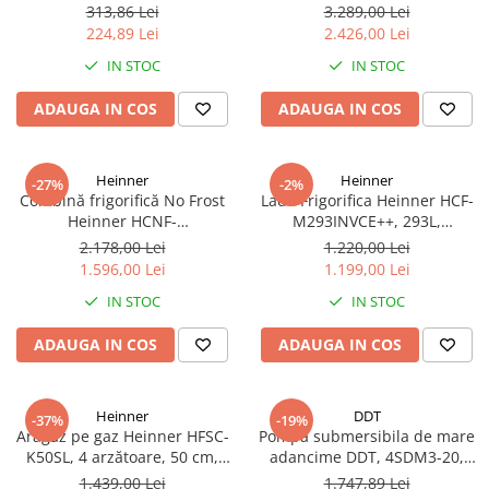
1 tol filet exterior, inaltime 60
No Frost, 439 L, Inverter,
313,86 Lei
3.289,00 Lei
cm
Dozator apă, Display Touch,
224,89 Lei
2.426,00 Lei
Clasa E, Aspect Inox
IN STOC
IN STOC
ADAUGA IN COS
ADAUGA IN COS
Heinner
Heinner
-27%
-2%
Combină frigorifică No Frost
Lada Frigorifica Heinner HCF-
Heinner HCNF-
M293INVCE++, 293L,
HM293INVXE++, 293L,
Convertibila
2.178,00 Lei
1.220,00 Lei
Compresor Inverter, Clasa E,
Frigider/Congelator,
1.596,00 Lei
1.199,00 Lei
Uși Reversibile, Aspect Inox
Compresor Inverter, Clasa
IN STOC
IN STOC
Energetica E, 2 Cosuri, Lumina
LED, Alb
ADAUGA IN COS
ADAUGA IN COS
Heinner
DDT
-37%
-19%
Aragaz pe gaz Heinner HFSC-
Pompa submersibila de mare
K50SL, 4 arzătoare, 50 cm,
adancime DDT, 4SDM3-20,
Duze GPL incluse​​​​​​​, Dispozitiv
refulare la 250 m, debit 12
1.439,00 Lei
1.747,89 Lei