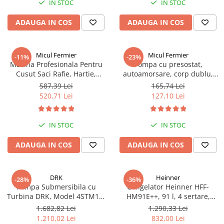
IN STOC
IN STOC
ADAUGA IN COS
ADAUGA IN COS
Micul Fermier
Micul Fermier
-11%
-23%
Masina Profesionala Pentru
Pompa cu presostat,
Cusut Saci Rafie, Hartie,
autoamorsare, corp dublu,
Panza-Plastic 210w taiere
12V, 8 litri / minut, 110PSI, 7.5
587,39 Lei
165,74 Lei
automata, Micul Fermier GF-
bari Pandora
520,71 Lei
127,10 Lei
1681
IN STOC
IN STOC
ADAUGA IN COS
ADAUGA IN COS
DRK
Heinner
-28%
-36%
Pompa Submersibila cu
Congelator Heinner HFF-
Turbina DRK, Model 4STM10-
HM91E++, 91 l, 4 sertare,
12, ieșire pe 2 Țoli, refulare la
Clasa E, Control mecanic, H 85
1.682,82 Lei
1.290,33 Lei
74 m, putere 1.8kW 2.5cp, 12
cm, Alb
1.210,02 Lei
832,00 Lei