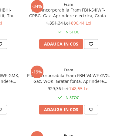
Fram
-34%
 HBHI-
Plita incorporabila Fram FBH-S4IWF-
tit, Touch
GRBG, Gaz, Aprindere electrica, Gratar
 Sticla
fonta, Duze GPL incluse, 60 cm, Sticla bej
ei
1.351,34 Lei
896,44 Lei
IN STOC
ADAUGA IN COS
Fram
-19%
V4IWF-GMK,
Plita incorporabila Fram FBH-V4IWF-GVG,
indere
Gaz, WOK, Gratar fonta, Aprindere
ta, Sticla
electrica, Dsipozitiv de siguranta, Sticla
929,36 Lei
748,55 Lei
gri
IN STOC
ADAUGA IN COS
Fram