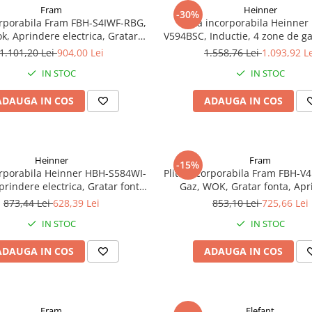
Fram
Heinner
-30%
corporabila Fram FBH-S4IWF-RBG,
Plita incorporabila Heinner
k, Aprindere electrica, Gratar
V594BSC, Inductie, 4 zone de ga
 Duze GPL incluse, 60 cm, Bej
control, Boost 4 zone, 60 cm,
1.101,20 Lei
904,00 Lei
1.558,76 Lei
1.093,92 L
neagra
IN STOC
IN STOC
ADAUGA IN COS
ADAUGA IN COS
Heinner
Fram
-15%
corporabila Heinner HBH-S584WI-
Plita incorporabila Fram FBH-
Aprindere electrica, Gratar fonta,
Gaz, WOK, Gratar fonta, Apr
WOK, Inox
electrica, Dsipozitiv de siguran
873,44 Lei
628,39 Lei
853,10 Lei
725,66 Lei
cafeniu
IN STOC
IN STOC
ADAUGA IN COS
ADAUGA IN COS
Fram
Elefant