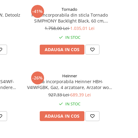
Tornado
-41%
W, Detoolz
Plita incorporabila din sticla Tornado
SIMPHONY Backlight Black, 60 cm,
NG/GPL
1.758,00 Lei
1.035,01 Lei
IN STOC
ADAUGA IN COS
Heinner
-26%
-S4IWF-
Plita incorporabila Heinner HBH-
indere
V4IWFGBK, Gaz, 4 arzatoare, Arzator wok,
L incluse,
Aprindere electrica integrata, Gratar
i
927,33 Lei
689,39 Lei
fonta, 58 cm, Sticla neagra
IN STOC
ADAUGA IN COS