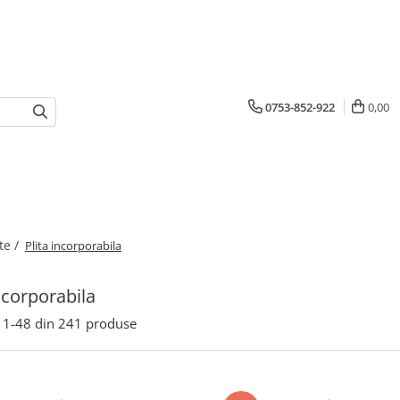
0753-852-922
0,00
te /
Plita incorporabila
incorporabila
1-
48
din
241
produse