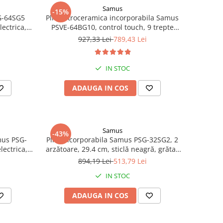
Samus
-15%
Plita vitroceramica incorporabila Samus
lectrica,
PSVE-64BG10, control touch, 9 trepte
, gratare
putere, indicator caldura reziduala,
927,33 Lei
789,43 Lei
blocaj de siguranta, timer
IN STOC
ADAUGA IN COS
Samus
-43%
mus PSG-
Plita incorporabila Samus PSG-32SG2, 2
lectrica,
arzătoare, 29.4 cm, sticlă neagră, grătar
+ Butelie
fontă, aprindere electrică, panou frontal
894,19 Lei
513,79 Lei
un și 2
IN STOC
ADAUGA IN COS