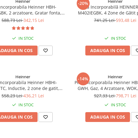
Heinner
Heinner
-20%
 incorporabila Heinner HBH-
Plită Incorporabilă HEINNE
K, 2 arzatoare, Gratar fonta,
M402IEGBK, 4 Zone de Gătit 
dere electrica, Dispozitiv de
Sticlă Neagră, Protecție împ
588,73 Lei
342,15 Lei
741,25 Lei
593,48 Lei
iguranta, 30 cm, Neagra
Scurgerilor de Gaze, Panou de
Lateral
IN STOC
IN STOC
ADAUGA IN COS
ADAUGA IN COS
Heinner
Heinner
-14%
 incorporabila Heinner HBHI-
Plita incorporabila Heinner H
C, Inductie, 2 zone de gatit,
GWH, Gaz, 4 Arzatoare, WOK,
Control touch, Timer, Protectie
fonta, Aprindere electrica, Dsi
558,23 Lei
436,21 Lei
927,33 Lei
798,71 Lei
copii, 30 cm, Negru
siguranta, Sticla Alba
IN STOC
IN STOC
ADAUGA IN COS
ADAUGA IN COS