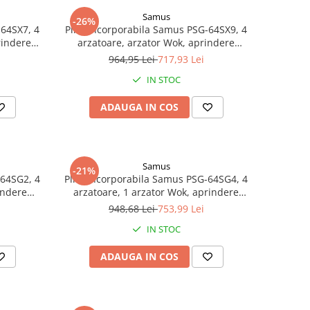
Samus
-26%
-64SX7, 4
Plita incorporabila Samus PSG-64SX9, 4
rindere
arzatoare, arzator Wok, aprindere
arzatoare,
electrica, dispozitiv siguranta arzatoare,
964,95 Lei
717,93 Lei
 Argintie
suport din inox, gratare din fonta,
IN STOC
Argintie
ADAUGA IN COS
Samus
-21%
-64SG2, 4
Plita incorporabila Samus PSG-64SG4, 4
indere
arzatoare, 1 arzator Wok, aprindere
arzatoare,
electrica, sistem siguranta la arzatoare,
948,68 Lei
753,99 Lei
panou lateral, gratar fonta, Neagra
IN STOC
ADAUGA IN COS