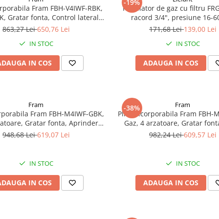
-19%
corporabila Fram FBH-V4IWF-RBK,
Regulator de gaz cu filtru F
, Gratar fonta, Control lateral,
racord 3/4", presiune 16-
dere electrica, Dispozitiv de
863,27 Lei
650,76 Lei
171,68 Lei
139,00 Lei
siguranta, 60 cm, Negru
IN STOC
IN STOC
ADAUGA IN COS
ADAUGA IN COS
Fram
Fram
-38%
orporabila Fram FBH-M4IWF-GBK,
Plita incorporabila Fram FBH-
zatoare, Gratar fonta, Aprindere,
Gaz, 4 arzatoare, Gratar font
iv de siguranta, 60 cm, Neagra
Aprindere electrica, Dispozi
948,68 Lei
619,07 Lei
982,24 Lei
609,57 Lei
siguranta, 60 cm, Inox
IN STOC
IN STOC
ADAUGA IN COS
ADAUGA IN COS