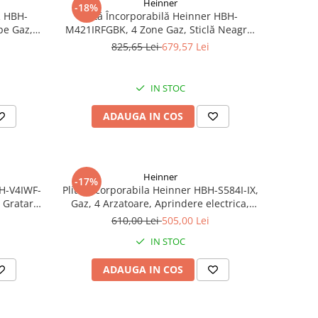
Heinner
-18%
R HBH-
Plită Încorporabilă Heinner HBH-
pe Gaz,
M421IRFGBK, 4 Zone Gaz, Sticlă Neagră,
otriva
Grătare Fontă, Siguranță Avansată
825,65 Lei
679,57 Lei
 Control
IN STOC
ADAUGA IN COS
Heinner
-17%
BH-V4IWF-
Plita incorporabila Heinner HBH-S584I-IX,
 Gratar
Gaz, 4 Arzatoare, Aprindere electrica,
pozitiv de
Inox
610,00 Lei
505,00 Lei
IN STOC
ADAUGA IN COS