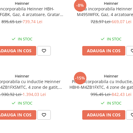
Heinner
Heinner
-8%
 incorporabila Heinner HBH-
Plita incorporabila Heinne
GBK, Gaz, 4 arzatoare, Gratar
M495IWFIX, Gaz, 4 arzatoare
 Aprindere, Duze GPL incluse,
Aprindere, Dispozitiv de sigur
895,65 Lei
739,74 Lei
723,97 Lei
669,07 Lei
iv de siguranta, 60 cm, Neagra
cm, Inox
IN STOC
IN STOC
ADAUGA IN COS
ADAUGA IN COS
Heinner
Heinner
-15%
corporabila cu inductie Heinner
Plita incorporabila cu Inductie
4ZB1FXSMTC, 4 zone de gatit,
HBHI-M4ZB1FXTC, 4 zone de gati
oost, Slim, Control touch, Timer,
Boost, Control touch, Timer, P
.930,92 Lei
1.394,03 Lei
995,45 Lei
842,43 Lei
 caldura reziduala, 60 cm, Negru
copii, Indicator caldura, 60 c
IN STOC
IN STOC
ADAUGA IN COS
ADAUGA IN COS