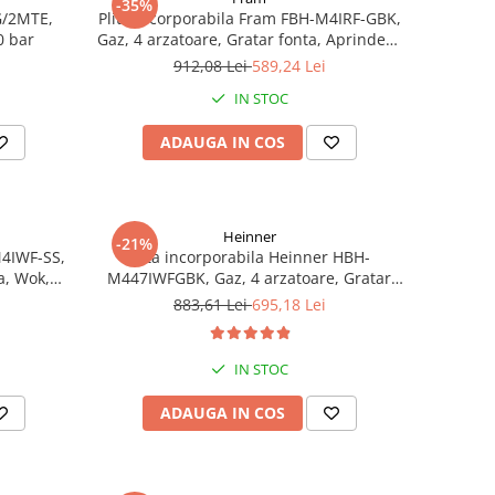
-35%
RG/2MTE,
Plita incorporabila Fram FBH-M4IRF-GBK,
60 bar
Gaz, 4 arzatoare, Gratar fonta, Aprindere
electrica, Dispozitiv de siguranta, 60 cm,
912,08 Lei
589,24 Lei
Neagra
IN STOC
ADAUGA IN COS
Heinner
-21%
M4IWF-SS,
Plita incorporabila Heinner HBH-
a, Wok,
M447IWFGBK, Gaz, 4 arzatoare, Gratar
tiv de
fonta, Wok, Aprindere electrica,
883,61 Lei
695,18 Lei
Dispozitiv de siguranta, 60 cm, Duze GPL
incluse, Sticla neagra
IN STOC
ADAUGA IN COS