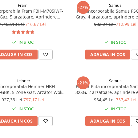
Fram
Samus
-27%
corporabila Fram FBH-M705IWF-
Plita incorporabila Samus PSG-64SG5
Gaz, 5 arzatoare, Aprindere
Gray, 4 arzatoare, aprindere e
, Dispozitiv de siguranta, 75 cm,
dispozitiv siguranta arzatoare
1.463,18 Lei
716,67 Lei
982,24 Lei
712,99 Lei
Neagra
din fonta, Gri
IN STOC
IN STOC
ADAUGA IN COS
ADAUGA IN COS
Heinner
Samus
-21%
 Încorporabilă Heinner HBH-
Pachet Plita incorporabila Sa
GBK, 5 Zone Gaz, Arzător Wok,
32SG, 2 arzatoare, aprindere e
eagră, Grătare Fontă, Siguranță
dispozitiv siguranta arzatoare 
927,33 Lei
797,17 Lei
934,45 Lei
737,42 Lei
Avansată
GPL 26L, Ceas Regulator, Furt
IN STOC
IN STOC
Coliere
ADAUGA IN COS
ADAUGA IN COS