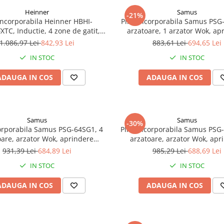
Heinner
Samus
-21%
 incorporabila Heinner HBHI-
Plita incorporabila Samus PSG
TC, Inductie, 4 zone de gatit,
arzatoare, 1 arzator Wok, ap
, Boost, Control touch, Timer,
electrica, sistem siguranta la 
1.086,97 Lei
842,93 Lei
883,61 Lei
694,65 Lei
ctie copii, Indicator caldura
butoane din inox, gratar fonta,
IN STOC
IN STOC
reziduala, 60 cm, Negru
ADAUGA IN COS
ADAUGA IN COS
Samus
Samus
-30%
corporabila Samus PSG-64SG1, 4
Plita incorporabila Samus PSG
oare, arzator Wok, aprindere
arzatoare, arzator Wok, apr
, dispozitiv siguranta arzatoare,
electrica, dispozitiv siguranta 
931,39 Lei
684,89 Lei
985,29 Lei
688,69 Lei
Neagra
suport sticla, Neagra
IN STOC
IN STOC
ADAUGA IN COS
ADAUGA IN COS