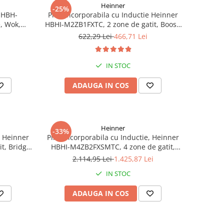
Heinner
-25%
r HBH-
Plita incorporabila cu Inductie Heinner
, Wok,
HBHI-M2ZB1FXTC, 2 zone de gatit, Boost,
anta, 60
Control touch, Timer, Protectie copii, 30
622,29 Lei
466,71 Lei
cm, Negru
IN STOC
ADAUGA IN COS
Heinner
-33%
, Heinner
Plita incorporabila cu Inductie, Heinner
t, Bridge,
HBHI-M4ZB2FXSMTC, 4 zone de gatit,
rotectie
Bridge, Boost, Slim, Control touch, Timer,
2.114,95 Lei
1.425,87 Lei
m, Negru
Protectie copii, Indicator caldura
IN STOC
reziduala, 60 cm, Negru
ADAUGA IN COS