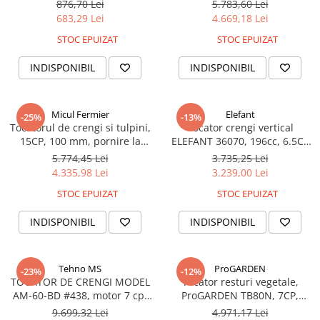
DZ-SE213
Fermier GF-2206
876,70 Lei
5.783,60 Lei
683,29 Lei
4.669,18 Lei
STOC EPUIZAT
STOC EPUIZAT
INDISPONIBIL
INDISPONIBIL
Micul Fermier
Elefant
-25%
-13%
Tocatorul de crengi si tulpini,
Tocator crengi vertical
15CP, 100 mm, pornire la
ELEFANT 36070, 196cc, 6.5CP
cheie, vertical, Micul Fermier
4 timpi OHV , diametru taiere
5.774,45 Lei
3.735,25 Lei
GF-2205
lemn 70 mm
4.335,98 Lei
3.239,00 Lei
STOC EPUIZAT
STOC EPUIZAT
INDISPONIBIL
INDISPONIBIL
Tehno MS
ProGARDEN
-23%
-12%
TOCATOR DE CRENGI MODEL
Tocator resturi vegetale,
AM-60-BD #438, motor 7 cp,
ProGARDEN TB80N, 7CP,
3600 RPM
benzina, 100mm, pornire la
9.699,32 Lei
4.971,17 Lei