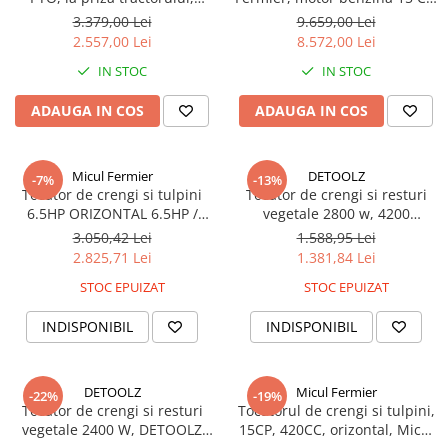
capacitate 1500 kg/h,
cu carlig de remorcare, 120
3.379,00 Lei
9.659,00 Lei
multifunctional, cutite +
mm diametru maxim de
2.557,00 Lei
8.572,00 Lei
ciocanele,
taiere, pentru rumegus
IN STOC
IN STOC
ADAUGA IN COS
ADAUGA IN COS
Micul Fermier
DETOOLZ
-7%
-13%
Tocator de crengi si tulpini
Tocator de crengi si resturi
6.5HP ORIZONTAL 6.5HP /
vegetale 2800 w, 4200
3600rpm
rot/min, diametru lemn 45
3.050,42 Lei
1.588,95 Lei
mm, detoolz DZ-SE214
2.825,71 Lei
1.381,84 Lei
STOC EPUIZAT
STOC EPUIZAT
INDISPONIBIL
INDISPONIBIL
DETOOLZ
Micul Fermier
-22%
-19%
Tocator de crengi si resturi
Tocatorul de crengi si tulpini,
vegetale 2400 W, DETOOLZ
15CP, 420CC, orizontal, Micul