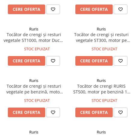
maxim de tăiere 45 mm,
diametru de tăiere 100 mm,
viteză de mărunțire 42 rpm,
capacitate de tocare până la
CERE OFERTA
CERE OFERTA
coș colector 60 L, 2 roți pentru
1000 kg/h, evacuare rotativă
transport, greutate 24,5 kg
360°
Ruris
Ruris
Tocător de crengi și resturi
Tocător de crengi și resturi
vegetale ST1000, motor Ducar
vegetale ST300, motor pe
DH402 15 CP, 420 cmc,
benzină 7 CP, diametru
STOC EPUIZAT
STOC EPUIZAT
pornire electrică, diametru de
maxim de tăiere 60 mm,
tăiere 120 mm, 2 cuțite din
turație 3600 rpm, capacitate
CERE OFERTA
CERE OFERTA
oțel aliat 300 x 55 mm,
de tocare până la 1000 kg/oră,
evacuare rotativă 360°
rezervor combustibil 3,6 L, 2
roți
Ruris
Ruris
Tocător de crengi și resturi
Tocător de crengi RURIS
vegetale pe benzină, motor
ST500, motor pe benzină 15
Ducar DH212, 7 CP, 212 cmc, 4
CP, diametru maxim de tăiere
STOC EPUIZAT
STOC EPUIZAT
timpi, diametru tăiere 80 mm,
100 mm, capacitate de tocare
2 cuțite din oțel aliat,
lemn verde până la 1000
CERE OFERTA
CERE OFERTA
evacuare rotativă 360°,
kg/oră, turație 3600 rpm,
rezervor 3,6 L, 3750 rpm
rezervor combustibil 6,5 L, 2
roți
Ruris
Ruris