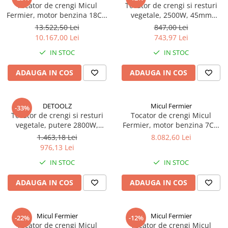
Tocator de crengi Micul
Tocator de crengi si resturi
Truse de scule
Masini de spalat rufe cu uscator
Fermier, motor benzina 18CP,
vegetale, 2500W, 45mm
Truse de lipit PPR
diametru maxim de taiere
diametru maxim de taiere,
Uscatoare de rufe
13.522,50 Lei
847,00 Lei
Ø120mm, cu carlig de
sac colector 45L
10.167,00 Lei
743,97 Lei
Ventuze cu brate pentru transport
Masini de facut paine
remorcare, pentru brichete
IN STOC
IN STOC
Vibratoare beton
Pachete electrocasnice
incorporabile
ADAUGA IN COS
ADAUGA IN COS
Seturi oale
SANDWICH MAKER
DETOOLZ
Micul Fermier
-33%
Storcatoare de fructe
Tocator de crengi si resturi
Tocator de crengi Micul
vegetale, putere 2800W,
Fermier, motor benzina 7CP,
Televizoare
diametru maxim de taiere
80mm diametru maxim de
1.463,18 Lei
8.082,60 Lei
45mm, container 50L
taiere, pentru brichete
976,13 Lei
IN STOC
IN STOC
ADAUGA IN COS
ADAUGA IN COS
Micul Fermier
Micul Fermier
-22%
-12%
Tocator de crengi Micul
Tocator de crengi Micul