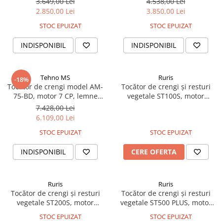
3.649,00 Lei
4.538,00 Lei
motor)
kg/h
2.850,00 Lei
3.850,00 Lei
STOC EPUIZAT
STOC EPUIZAT
INDISPONIBIL
INDISPONIBIL
Tehno MS
Ruris
-18%
​​​​​​​Tocator de crengi model AM-
Tocător de crengi și resturi
75-BD, motor 7 CP, lemne
vegetale ST100S, motor
pana la 80 mm grosime
electric 2400 W, 4500 rpm,
7.428,00 Lei
diametru maxim de tăiere 40
6.109,00 Lei
mm, coș colector 50 L, 2 roți
STOC EPUIZAT
STOC EPUIZAT
pentru transport, greutate
10,7 kg
INDISPONIBIL
CERE OFERTA
Ruris
Ruris
Tocător de crengi și resturi
Tocător de crengi și resturi
vegetale ST200S, motor
vegetale ST500 PLUS, motor
electric 2800 W, diametru
pe benzină 15 CP, 459 cmc,
STOC EPUIZAT
STOC EPUIZAT