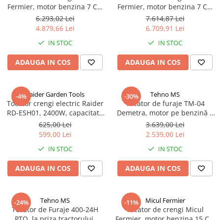
Fermier, motor benzina 7 CP,
Fermier, motor benzina 7 CP,
100 mm diametru maxim de
60 mm diametru maxim de
6.293,02 Lei
7.614,87 Lei
taiere, pentru rumegus
taiere, pentru brichete
4.879,66 Lei
6.709,91 Lei
IN STOC
IN STOC
ADAUGA IN COS
ADAUGA IN COS
Raider Garden Tools
Tehno MS
-4%
-30%
Tocator crengi electric Raider
Tocator de furaje TM-04
RD-ESH01, 2400W, capacitate
Demetra, motor pe benzină 7
tăiere 40 mm
CP, 4 lame, 4 timpi, 212 cc,
625,00 Lei
3.639,00 Lei
2900 rpm, productivitate 1200
599,00 Lei
2.539,00 Lei
kg/h
IN STOC
IN STOC
ADAUGA IN COS
ADAUGA IN COS
Tehno MS
Micul Fermier
-24%
-11%
Tocator de Furaje 400-24H
Tocator de crengi Micul
PTO, la priza tractorului,
Fermier, motor benzina 15 CP,