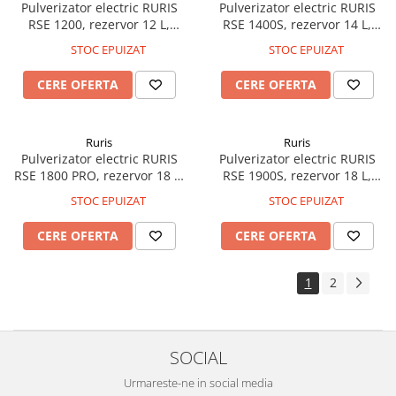
Pulverizator electric RURIS
Pulverizator electric RURIS
RSE 1200, rezervor 12 L,
RSE 1400S, rezervor 14 L,
baterie 12V 8Ah, autonomie
baterie 12V 8Ah, autonomie
STOC EPUIZAT
STOC EPUIZAT
până la 4 ore, presiune de
până la 4 ore, debit 4,5 L/min,
lucru 0,15-0,4 MPa, lance
presiune 87 PSI (6 bari), lance
CERE OFERTA
CERE OFERTA
metalică, display și
telescopică metalică, display
manometru, 4 tipuri de duze
LED, furtun de înaltă pre
incluse
Ruris
Ruris
Pulverizator electric RURIS
Pulverizator electric RURIS
RSE 1800 PRO, rezervor 18 L,
RSE 1900S, rezervor 18 L,
baterie Li-Ion 20V 4Ah,
baterie 12V 8Ah, autonomie
STOC EPUIZAT
STOC EPUIZAT
autonomie până la 2,5 ore,
până la 4 ore, debit 4,5 L/min,
debit 4,5 L/min, presiune 87
presiune 87 PSI (6 bari), lance
CERE OFERTA
CERE OFERTA
PSI (6 bari), lance telescopică
telescopică metalică, display
metalică, display LED
LED, furtun de înaltă pre
1
2
SOCIAL
Urmareste-ne in social media