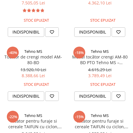
sfoara
7.505,05 Lei
4.362,10 Lei
STOC EPUIZAT
STOC EPUIZAT
INDISPONIBIL
INDISPONIBIL
Tehno MS
Tehno MS
-40%
-18%
Tocator de crengi model AM-
Modul tocător crengi AM-80
80-BD
BD PTO Tehno MS –
echipament robust cu 6 cuțite
13.920,10 Lei
4.615,29 Lei
din oțel, pentru prelucrarea
8.388,66 Lei
3.789,49 Lei
ramurilor și resturilor
STOC EPUIZAT
STOC EPUIZAT
lemnoase
INDISPONIBIL
INDISPONIBIL
Tehno MS
Tehno MS
-22%
-15%
Tocator pentru furaje si
Tocator pentru furaje si
cereale TAIFUN cu ciclon,
cereale TAIFUN cu ciclon,
productie 700 kg/h (fara
motor 3 kw, productie 700