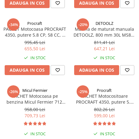
ADAUGA IN COS
ADAUGA IN COS
Procraft
DETOOLZ
-34%
-20%
PACHET Motocoasa PROCRAFT
Masina de maturat manuala
4350, putere 5.8 CP, 58 CC, 5
DETOOLZ, 800 mm 30L MS80-
accesorii, 4 moduri de taiere +
A, DZ-CI101
995,45 Lei
811,41 Lei
Dispozitiv cap de drujba, de
655,50 Lei
647,21 Lei
taiat crengile la inaltime
IN STOC
IN STOC
ADAUGA IN COS
ADAUGA IN COS
Micul Fermier
Procraft
-26%
-25%
PACHET Motocoasa pe
PACHET Motocositoare
benzina Micul Fermier 712,
PROCRAFT 4350, putere 5.8
putere 4.7 CP - 3.5 kW, 9000
CP, 9000 rot/min, 58CC, 5
958,00 Lei
802,26 Lei
rpm, 8 accesorii, 4 moduri de
accesorii, 4 moduri de taiere,
709,73 Lei
599,00 Lei
taiere + Dispozitiv cap de
Motocoasa Profesionala +
drujba, de taiat crengile la
Tambur cu lant, GF-1679
inaltime
IN STOC
IN STOC