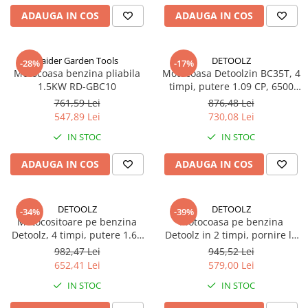
ADAUGA IN COS
ADAUGA IN COS
Raider Garden Tools
DETOOLZ
-28%
-17%
Motocoasa benzina pliabila
Motocoasa Detoolzin BC35T, 4
1.5KW RD-GBC10
timpi, putere 1.09 CP, 6500
rpm, 0.8 KW, 31 CC, 3
761,59 Lei
876,48 Lei
accesorii, DZ-M103
547,89 Lei
730,08 Lei
IN STOC
IN STOC
ADAUGA IN COS
ADAUGA IN COS
DETOOLZ
DETOOLZ
-34%
-39%
Motocositoare pe benzina
Motocoasa pe benzina
Detoolz, 4 timpi, putere 1.63
Detoolz in 2 timpi, pornire la
CP, 7000 rpm, 1.2 KW, 38.9
sfoara si la buton, putere 1.9
982,47 Lei
945,52 Lei
CC, euro V, DZ-M102
CP, 6500 rpm, 1.4 Kw, 51.7 CC,
652,41 Lei
579,00 Lei
euro V, 6 accesorii, DZ-M101
IN STOC
IN STOC