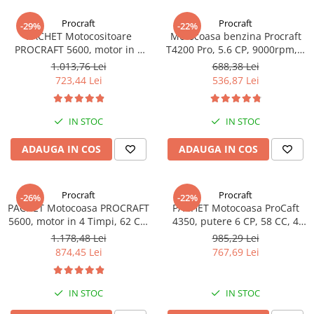
Truse de scule
Masini de spalat rufe cu uscator
Procraft
Procraft
-29%
-22%
Truse de lipit PPR
Uscatoare de rufe
PACHET Motocositoare
Motocoasa benzina Procraft
PROCRAFT 5600, motor in 4
T4200 Pro, 5.6 CP, 9000rpm, 3
Ventuze cu brate pentru transport
Masini de facut paine
Timpi, 62 CC, putere 7,5 CP,
sisteme de taiere
1.013,76 Lei
688,38 Lei
Vibratoare beton
9000 rpm, 4 sisteme taiere, 5
Pachete electrocasnice
723,44 Lei
536,87 Lei
accesorii + 1 Litru de ulei in 4
incorporabile
Timpi
Seturi oale
IN STOC
IN STOC
SANDWICH MAKER
ADAUGA IN COS
ADAUGA IN COS
Storcatoare de fructe
Televizoare
Procraft
Procraft
-26%
-22%
PACHET Motocoasa PROCRAFT
PACHET Motocoasa ProCaft
5600, motor in 4 Timpi, 62 CC,
4350, putere 6 CP, 58 CC, 4
putere 7.5 CP + 4 moduri de
sisteme de taiere, 5 accesorii
1.178,48 Lei
985,29 Lei
taiere, 5 accesorii + Cultivator
+ Cultivator 28mm / 9
874,45 Lei
767,69 Lei
pentru motocoasa, 28 mm*9
caneluri, pentru motocoasa
caneluri
IN STOC
IN STOC