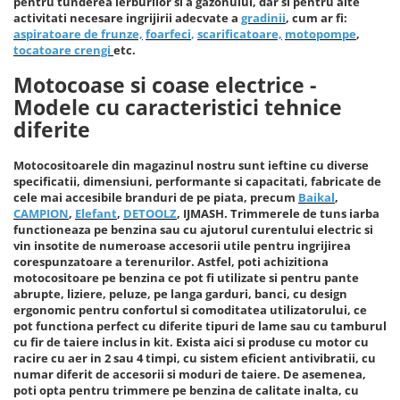
Echipamente procesare
pentru tunderea ierburilor si a gazonului, dar si pentru alte
Compresoare
activitati necesare ingrijirii adecvate a
gradinii
, cum ar fi:
Masini de tuns iarba
Racitoare de vin
Procesare Blendere stick &
aspiratoare de frunze,
foarfeci
,
scarificatoare,
motopompe
,
Side-By-Side
Cricuri hidraulice
procesatoare alimente
Masini batut stalpi si accesorii
tocatoare crengi
etc.
Vitrine frigorifice
Echipamente si accesorii bar
Carucioare pentru transportat-
Motocoase: Motocositoare pe
Motocoase si coase electrice -
Aspiratoare uscat, umed si cenusa
Lize
benzina si electrice
Grill-uri si lampi de incalzire
Modele cu caracteristici tehnice
Butelie camping
Chei pentru conducte
Motopompe
diferite
Masini de spalat vase si igiena
Blendere mixere
Ciocane rotopercutoare si
Motocultoare
Chiuvete, robinete si filtre
demolatoare
Motocositoarele din magazinul nostru sunt ieftine cu diverse
Butelie camping
Motoburghie si Accesorii
Mobilier de inox
specificatii, dimensiuni, performante si capacitati, fabricate de
Capsatoare pneumatice
cele mai accesibile branduri de pe piata, precum
Baikal
,
Cuptoare
Burghiu (FREZA) pentru pamant
Oale & tigai
CAMPION
,
Elefant
,
DETOOLZ
, IJMASH. Trimmerele de tuns iarba
Despicatoare de busteni si
Motoburgie
Cuptoare incorporabile
functioneaza pe benzina sau cu ajutorul curentului electric si
Pizza, paste si kebab
topoare
vin insotite de numeroase accesorii utile pentru ingrijirea
Pompe de stropit atomizoare
Cuptoare cu microunde
Portelan, tacamuri si articole
corespunzatoare a terenurilor. Astfel, poti achizitiona
Disc taiat metal
Cuptoare electrice
pentru masa
Pompe de apa murdara
motocositoare pe benzina ce pot fi utilizate si pentru pante
Disc cu vidia pentru lemn
abrupte, liziere, peluze, pe langa garduri, banci, cu design
Friteuze
Tavi gastronorm/Accesorii
Pompe de suprafata
ergonomic pentru confortul si comoditatea utilizatorului, ce
Echipamente de protectie
Climatizare si sisteme de incalzire
pot functiona perfect cu diferite tipuri de lame sau cu tamburul
Pompe submersibile
cu fir de taiere inclus in kit. Exista aici si produse cu motor cu
Echipamente cu Acumulatori 18V
Aeroterme
racire cu aer in 2 sau 4 timpi, cu sistem eficient antivibratii, cu
Piese si consumabile pentru
Detoolz
Aer conditionat
numar diferit de accesorii si moduri de taiere. De asemenea,
DRUJBE
poti opta pentru trimmere pe benzina de calitate inalta, cu
Electrozi
Calorifere electrice