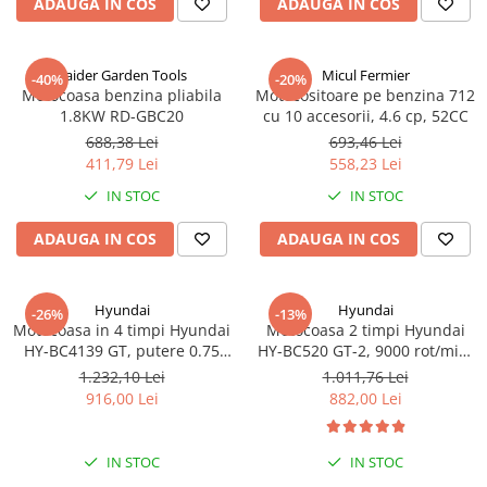
ADAUGA IN COS
ADAUGA IN COS
Raider Garden Tools
Micul Fermier
-40%
-20%
Motocoasa benzina pliabila
Motocositoare pe benzina 712
1.8KW RD-GBC20
cu 10 accesorii, 4.6 cp, 52CC
688,38 Lei
693,46 Lei
411,79 Lei
558,23 Lei
IN STOC
IN STOC
ADAUGA IN COS
ADAUGA IN COS
Hyundai
Hyundai
-26%
-13%
Motocoasa in 4 timpi Hyundai
Motocoasa 2 timpi Hyundai
HY-BC4139 GT, putere 0.75
HY-BC520 GT-2, 9000 rot/min,
kW, 1CP
1.5 kW 2.0 CP
1.232,10 Lei
1.011,76 Lei
916,00 Lei
882,00 Lei
IN STOC
IN STOC