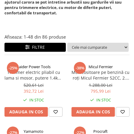
Piese si consumabile pentru
ajutorul carora se pot intretine arbustii sau gardurile vii sau
Convectoare
Fierastraie electrice
pentru trimmere electrice, cu motor de diferite puteri,
MOTOCOSITORI
confortabil de transportat.
Purificatoare aer
Freze de zapada
Plantatoare + Semanatori
Radiatoare
Freze si carote
Scarificatoare
Sobe pe gaz
Generatoare
Sere si solarii
Afiseaza:
1-
48
din
86
produse
Tunuri de caldura
Lampi solare
Tocatoare fan, crengi, tulpini
Ventilatoare
FILTRE
Ventilatoare Industriale
Masini de slefuit
Chiuvete bucatarie
Malaxoare
Raider Power Tools
Micul Fermier
-25%
-38%
Deshidratoare
Macarale si electopalane
Trimmer electric pliabil cu
Motocositoare pe benzină cu
lama si mosor, putere 1.4kW,
roți Micul Fermier 52CC, 2.5
Dozatoare de apa
Masini de tencuit
turatie 7500 rpm, RD-EBC10
CP, tija 28 mm, pornire Easy
520,61 Lei
1.288,00 Lei
Espressoare, cafetiere si rasnite
Start, diametru tăiere 255 mm
Masini de taiat placi ceramice /
392,72 Lei
795,99 Lei
gresie / faianta / parchet
Fiare de calcat / Mese pentru
IN STOC
IN STOC
calcat
Masini de canelat
ADAUGA IN COS
ADAUGA IN COS
Forme de prajituri
Menghine
Hote
Motoare termice
Hote Decorative
Yamamoto
Procraft
-27%
-22%
Motoare electrice