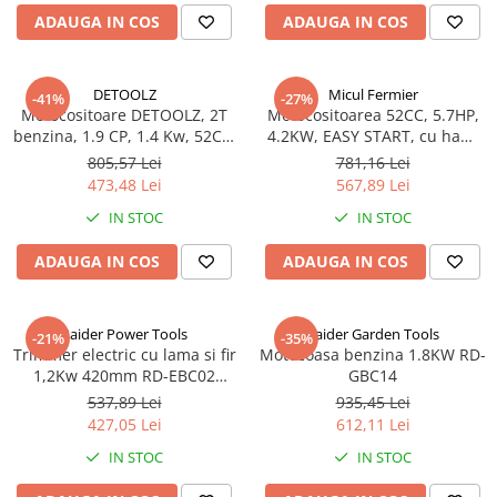
ADAUGA IN COS
ADAUGA IN COS
DETOOLZ
Micul Fermier
-41%
-27%
Motocositoare DETOOLZ, 2T
Motocositoarea 52CC, 5.7HP,
benzina, 1.9 CP, 1.4 Kw, 52CC,
4.2KW, EASY START, cu ham,
4 accesorii, 6500 rpm, Detoolz
10000 rpm, Micul Fermier GF-
805,57 Lei
781,16 Lei
DZ-M121
2292
473,48 Lei
567,89 Lei
IN STOC
IN STOC
ADAUGA IN COS
ADAUGA IN COS
Raider Power Tools
Raider Garden Tools
-21%
-35%
Trimmer electric cu lama si fir
Motocoasa benzina 1.8KW RD-
1,2Kw 420mm RD-EBC02
GBC14
Raider Power Tools
537,89 Lei
935,45 Lei
427,05 Lei
612,11 Lei
IN STOC
IN STOC