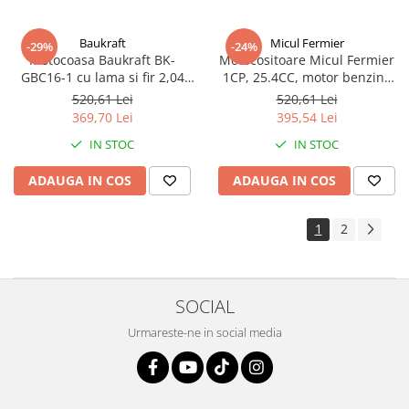
Baukraft
Micul Fermier
-29%
-24%
Motocoasa Baukraft BK-
Motocositoare Micul Fermier
GBC16-1 cu lama si fir 2,04
1CP, 25.4CC, motor benzina
CP/1.5 kw, 42.7 cm³, 44 cm
2T, pornire rapida, 3 accesorii
520,61 Lei
520,61 Lei
lațime tăiere, benzina
369,70 Lei
395,54 Lei
IN STOC
IN STOC
ADAUGA IN COS
ADAUGA IN COS
1
2
SOCIAL
Urmareste-ne in social media