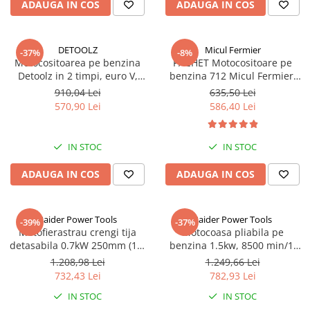
ADAUGA IN COS
ADAUGA IN COS
DETOOLZ
Micul Fermier
-37%
-8%
Motocositoarea pe benzina
PACHET Motocositoare pe
Detoolz in 2 timpi, euro V,
benzina 712 Micul Fermier,
putere 1.9 CP, 6500 rpm, 1.4
putere 4.76 CP - 3.5 kW, 8
910,04 Lei
635,50 Lei
Kw, 51.7 CC, 9 accesorii, DZ-
accesorii, 4 moduri de taiere +
570,90 Lei
586,40 Lei
M100rii, DZ-M100
Tambur cu lant GF-0915+GF-
1679
IN STOC
IN STOC
ADAUGA IN COS
ADAUGA IN COS
Raider Power Tools
Raider Power Tools
-39%
-37%
Motofierastrau crengi tija
Motocoasa pliabila pe
detasabila 0.7kW 250mm (10)
benzina 1.5kw, 8500 min/1,
3/8".050" (1.3mm) extensie 1m
4in1, RD-GBC23, cap trimmer
1.208,98 Lei
1.249,66 Lei
RD-GPS01"
gard viu cap drujba
732,43 Lei
782,93 Lei
IN STOC
IN STOC