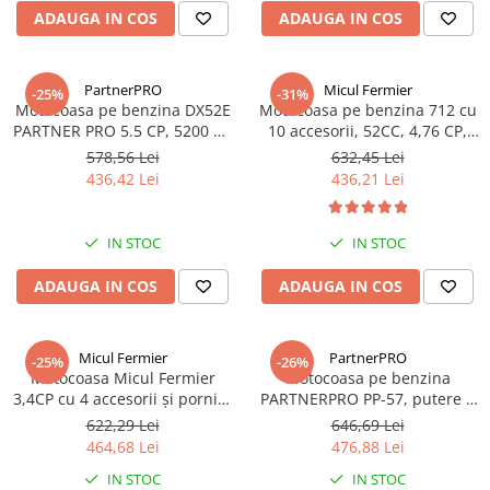
ADAUGA IN COS
ADAUGA IN COS
PartnerPRO
Micul Fermier
-25%
-31%
Motocoasa pe benzina DX52E
Motocoasa pe benzina 712 cu
PARTNER PRO 5.5 CP, 5200 W,
10 accesorii, 52CC, 4,76 CP,
4 moduri de taiere
9500 rpm, Micul Fermier GF-
578,56 Lei
632,45 Lei
0915-S001-G03 Verde
436,42 Lei
436,21 Lei
IN STOC
IN STOC
ADAUGA IN COS
ADAUGA IN COS
Micul Fermier
PartnerPRO
-25%
-26%
Motocoasa Micul Fermier
Motocoasa pe benzina
3,4CP cu 4 accesorii și pornire
PARTNERPRO PP-57, putere 6
rapidă GF-1311-S001-G02
Cp, 52 cm³, 10000 rot / min
622,29 Lei
646,69 Lei
464,68 Lei
476,88 Lei
IN STOC
IN STOC