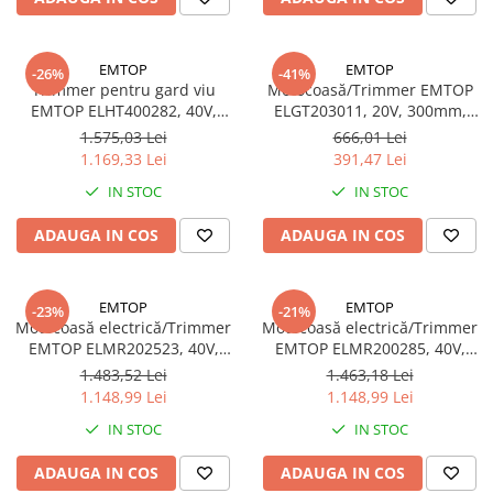
EMTOP
EMTOP
-26%
-41%
Trimmer pentru gard viu
Motocoasă/Trimmer EMTOP
EMTOP ELHT400282, 40V,
ELGT203011, 20V, 300mm,
motor fără perii, 650mm, 2
maner reglabil, 1 acumulator
1.575,03 Lei
666,01 Lei
acumulatori 4.0Ah, accesorii
2.0Ah, accesorii incluse
1.169,33 Lei
391,47 Lei
incluse
IN STOC
IN STOC
ADAUGA IN COS
ADAUGA IN COS
EMTOP
EMTOP
-23%
-21%
Motocoasă electrică/Trimmer
Motocoasă electrică/Trimmer
EMTOP ELMR202523, 40V,
EMTOP ELMR200285, 40V,
motor fără perii,
motor fără perii, 2
1.483,52 Lei
1.463,18 Lei
330mm/255mm, 2
acumulatori 4.0Ah,
1.148,99 Lei
1.148,99 Lei
acumulatori 4.0Ah, accesorii
330mm/255mm, accesorii
IN STOC
IN STOC
incluse
incluse
ADAUGA IN COS
ADAUGA IN COS