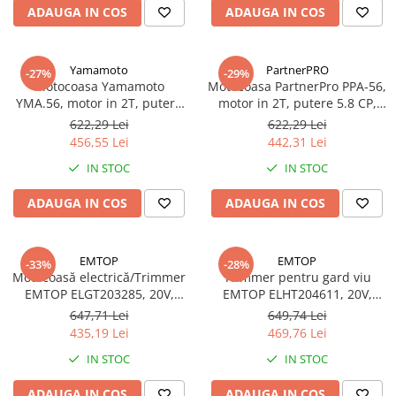
ADAUGA IN COS
ADAUGA IN COS
Yamamoto
PartnerPRO
-27%
-29%
Motocoasa Yamamoto
Motocoasa PartnerPro PPA-56,
YMA.56, motor in 2T, putere
motor in 2T, putere 5.8 CP,
5.8 CP, rotatii 10000 rpm, 7
rotatii 10000 rpm, 6 accesorii
622,29 Lei
622,29 Lei
accesorii
456,55 Lei
442,31 Lei
IN STOC
IN STOC
ADAUGA IN COS
ADAUGA IN COS
EMTOP
EMTOP
-33%
-28%
Motocoasă electrică/Trimmer
Trimmer pentru gard viu
EMTOP ELGT203285, 20V,
EMTOP ELHT204611, 20V,
maner reglabil, 300mm, 1
460mm, 1 acumulator 2.0Ah,
647,71 Lei
649,74 Lei
acumulator 2.0Ah
accesorii incluse
435,19 Lei
469,76 Lei
IN STOC
IN STOC
ADAUGA IN COS
ADAUGA IN COS