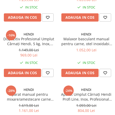
Truse de scule
Masini de spalat rufe cu uscator
IN STOC
IN STOC
Truse de lipit PPR
Uscatoare de rufe
ADAUGA IN COS
ADAUGA IN COS
Ventuze cu brate pentru transport
Masini de facut paine
Vibratoare beton
Pachete electrocasnice
incorporabile
HENDI
HENDI
-16%
Dispozitiv Profesional Umplut
Malaxor basculant manual
Seturi oale
Cârnați Hendi, 5 kg, Inox,
pentru carne, otel inoxidabil,
Sistem 2 Viteze, 4 Pâlnii
11L
SANDWICH MAKER
1.149,00 Lei
1.052,00 Lei
969,00 Lei
Storcatoare de fructe
IN STOC
IN STOC
Televizoare
ADAUGA IN COS
ADAUGA IN COS
HENDI
HENDI
-28%
-24%
Aparat manual pentru
Aparat Umplut Cârnați Hendi
mixare/amestecare carne
Profi Line, Inox, Profesional,
pentru carnati, capacitate 18
3L, Manual, 3 Pâlnii Incluse
1.619,00 Lei
1.059,00 Lei
L, 7kg, inox AISI
1.161,00 Lei
804,00 Lei