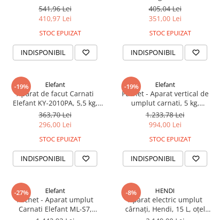
palnii, Elefant KY2010
541,96 Lei
405,04 Lei
410,97 Lei
351,00 Lei
STOC EPUIZAT
STOC EPUIZAT
INDISPONIBIL
INDISPONIBIL
Elefant
Elefant
-19%
-19%
Aparat de facut Carnati
Pachet - Aparat vertical de
Elefant KY-2010PA, 5,5 kg,
umplut carnati, 5 kg,
metal/inox,
metal/inox, 6 palnii, Elefant
363,70 Lei
1.233,78 Lei
Orizontal/Rabatabil 4 palnii
KY2010 + Masina electrica de
296,00 Lei
994,00 Lei
tocat carne, reductor, 850W,
STOC EPUIZAT
STOC EPUIZAT
150 Kg/H, ELEFANT MK-12
INDISPONIBIL
INDISPONIBIL
Elefant
HENDI
-27%
-8%
Pachet - Aparat umplut
Aparat electric umplut
Carnati Elefant ML-S7,
cârnați, Hendi, 15 L, oțel
Mecanic, Inox Integral, 7 Kg 6
inoxidabil, 230V/60W, 4 pâlnii