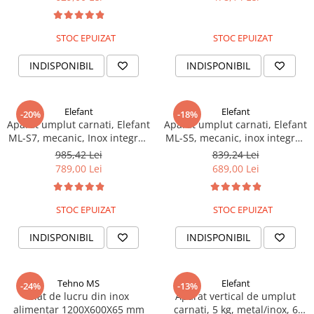
STOC EPUIZAT
STOC EPUIZAT
INDISPONIBIL
INDISPONIBIL
Elefant
Elefant
-20%
-18%
Aparat umplut carnati, Elefant
Aparat umplut carnati, Elefant
ML-S7, mecanic, Inox integral,
ML-S5, mecanic, inox integral,
7 Kg + 6 palnii
5 Kg + 6 Palnii
985,42 Lei
839,24 Lei
789,00 Lei
689,00 Lei
STOC EPUIZAT
STOC EPUIZAT
INDISPONIBIL
INDISPONIBIL
Tehno MS
Elefant
-24%
-13%
Blat de lucru din inox
Aparat vertical de umplut
alimentar 1200X600X65 mm
carnati, 5 kg, metal/inox, 6