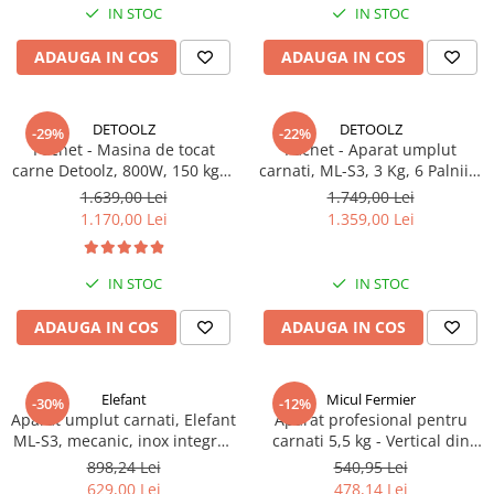
IN STOC
IN STOC
ADAUGA IN COS
ADAUGA IN COS
DETOOLZ
DETOOLZ
-29%
-22%
Pachet - Masina de tocat
Pachet - Aparat umplut
carne Detoolz, 800W, 150 kg/h
carnati, ML-S3, 3 Kg, 6 Palnii +
+ Aparat umplut carnati, 3 Kg
Masina tocat carne Detoolz,
1.639,00 Lei
1.749,00 Lei
6 Palnii
800W, 150 kg/h Inox cu 2 site
1.170,00 Lei
1.359,00 Lei
IN STOC
IN STOC
ADAUGA IN COS
ADAUGA IN COS
Elefant
Micul Fermier
-30%
-12%
Aparat umplut carnati, Elefant
Aparat profesional pentru
ML-S3, mecanic, inox integral,
carnati 5,5 kg - Vertical din
3 Kg + 6 Palnii
INOX cu 6 palnii incluse
898,24 Lei
540,95 Lei
629,00 Lei
478,14 Lei