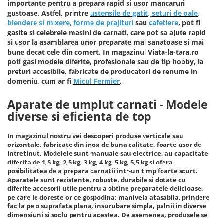
Echipamente procesare
importante pentru a prepara rapid si usor mancaruri
Compresoare
Masini de tuns iarba
Racitoare de vin
gustoase. Astfel, printre
ustensile de gatit
,
seturi de oale
,
Procesare Blendere stick &
blendere si mixere
,
forme de
prajituri
sau
cafetiere
, pot fi
Side-By-Side
Cricuri hidraulice
procesatoare alimente
Masini batut stalpi si accesorii
gasite si celebrele masini de carnati, care pot sa ajute rapid
Vitrine frigorifice
Echipamente si accesorii bar
Carucioare pentru transportat-
Motocoase: Motocositoare pe
si usor la asamblarea unor preparate mai sanatoase si mai
Aspiratoare uscat, umed si cenusa
Lize
benzina si electrice
bune decat cele din comert. In magazinul Viata-la-tara.ro
Grill-uri si lampi de incalzire
poti gasi modele diferite, profesionale sau de tip hobby, la
Butelie camping
Chei pentru conducte
Motopompe
Masini de spalat vase si igiena
preturi accesibile, fabricate de producatori de renume in
Blendere mixere
Ciocane rotopercutoare si
Motocultoare
domeniu, cum ar fi
Micul Fermier
.
Chiuvete, robinete si filtre
demolatoare
Butelie camping
Motoburghie si Accesorii
Mobilier de inox
Aparate de umplut carnati - Modele
Capsatoare pneumatice
Cuptoare
Burghiu (FREZA) pentru pamant
Oale & tigai
diverse si eficienta de top
Despicatoare de busteni si
Motoburgie
Cuptoare incorporabile
Pizza, paste si kebab
topoare
Pompe de stropit atomizoare
In magazinul nostru vei descoperi produse verticale sau
Cuptoare cu microunde
Portelan, tacamuri si articole
Disc taiat metal
orizontale, fabricate din inox de buna calitate, foarte usor de
Cuptoare electrice
pentru masa
Pompe de apa murdara
intretinut. Modelele sunt manuale sau electrice, au capacitate
Disc cu vidia pentru lemn
Friteuze
diferita de 1,5 kg, 2,5 kg, 3 kg, 4 kg, 5 kg, 5,5 kg si ofera
Tavi gastronorm/Accesorii
Pompe de suprafata
posibilitatea de a prepara carnatii intr-un timp foarte scurt.
Echipamente de protectie
Climatizare si sisteme de incalzire
Aparatele sunt rezistente, robuste, durabile si dotate cu
Pompe submersibile
diferite accesorii utile pentru a obtine preparatele delicioase,
Echipamente cu Acumulatori 18V
Aeroterme
Piese si consumabile pentru
pe care le doreste orice gospodina: manivela atasabila, prindere
Detoolz
Aer conditionat
DRUJBE
facila pe o suprafata plana, insurubare simpla, palnii in diverse
Electrozi
dimensiuni si soclu pentru acestea. De asemenea, produsele se
Calorifere electrice