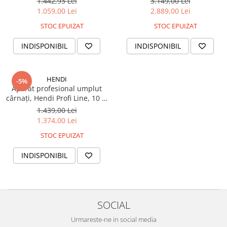
1.442,93 Lei
3.149,00 Lei
Palnii + Masina de tocat carne
incluse
1.059,00 Lei
2.889,00 Lei
electrica BÖHM MG6050R, 1,7
STOC EPUIZAT
STOC EPUIZAT
Kg/min, 500-1600 W
INDISPONIBIL
INDISPONIBIL
HENDI
-5%
Aparat profesional umplut
cârnați, Hendi Profi Line, 10 L,
oțel inoxidabil, 2 viteze, ușor
1.439,00 Lei
de curățat
1.374,00 Lei
STOC EPUIZAT
INDISPONIBIL
SOCIAL
Urmareste-ne in social media