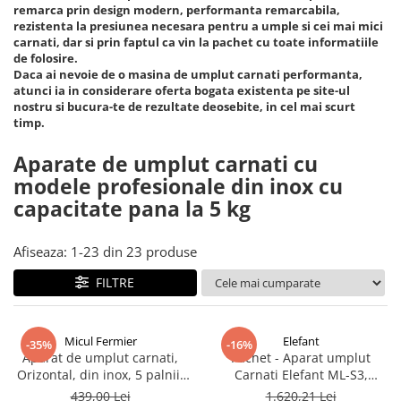
Piese si consumabile pentru
remarca prin design modern, performanta remarcabila,
Convectoare
Fierastraie electrice
MOTOCOSITORI
rezistenta la presiunea necesara pentru a umple si cei mai mici
Purificatoare aer
carnati, dar si prin faptul ca vin la pachet cu toate informatiile
Freze de zapada
Plantatoare + Semanatori
de folosire.
Radiatoare
Daca ai nevoie de o masina de umplut carnati performanta,
Freze si carote
Scarificatoare
Sobe pe gaz
atunci ia in considerare oferta bogata existenta pe site-ul
Generatoare
Sere si solarii
nostru si bucura-te de rezultate deosebite, in cel mai scurt
Tunuri de caldura
timp.
Lampi solare
Tocatoare fan, crengi, tulpini
Ventilatoare
Ventilatoare Industriale
Aparate de umplut carnati cu
Masini de slefuit
modele profesionale din inox cu
Chiuvete bucatarie
Malaxoare
capacitate pana la 5 kg
Deshidratoare
Macarale si electopalane
Dozatoare de apa
Masini de tencuit
Afiseaza:
1-
23
din
23
produse
Espressoare, cafetiere si rasnite
Masini de taiat placi ceramice /
FILTRE
gresie / faianta / parchet
Fiare de calcat / Mese pentru
calcat
Masini de canelat
Forme de prajituri
Micul Fermier
Elefant
Menghine
-35%
-16%
Aparat de umplut carnati,
Pachet - Aparat umplut
Hote
Motoare termice
Orizontal, din inox, 5 palnii,
Carnati Elefant ML-S3,
Micul Fermier, 5,5 kg,
Mecanic, Inox Integral, 3 Kg 6
Hote Decorative
439,00 Lei
1.620,21 Lei
Motoare electrice