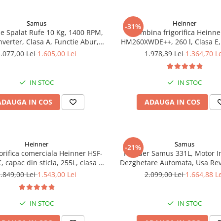
Samus
Heinner
-31%
e Spalat Rufe 10 Kg, 1400 RPM,
Combina frigorifica Heinne
nverter, Clasa A, Functie Abur,
HM260XWDE++, 260 l, Clasa E,
isplay LED, 16 Programe
apa, Control electronic, Ilumi
.077,00 Lei
1.605,00 Lei
1.978,39 Lei
1.364,70 L
Usi reversibile, H 180 cm, A
IN STOC
IN STOC
ADAUGA IN COS
ADAUGA IN COS
Heinner
Samus
-21%
gorifica comerciala Heinner HSF-
Frigider Samus 331L, Motor I
capac din sticla, 255L, clasa C,
Dezghetare Automata, Usa Rev
functionare convertibila
Alb
.849,00 Lei
1.543,00 Lei
2.099,00 Lei
1.664,88 L
gider/congelator), 1 cos, alb
IN STOC
IN STOC