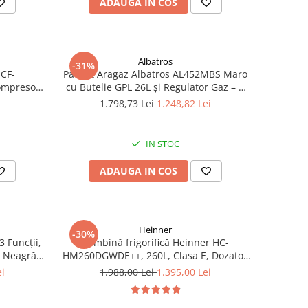
ADAUGA IN COS
Albatros
-31%
HCF-
Pachet Aragaz Albatros AL452MBS Maro
Compresor
cu Butelie GPL 26L și Regulator Gaz – 4
, Negru
Arzătoare pe Gaz, Cuptor pe Gaz,
i
1.798,73 Lei
1.248,82 Lei
Siguranță Plită + Cuptor, Geam Dublu la
Cuptor, Tava și Grătar Cuptor
IN STOC
ADAUGA IN COS
Heinner
-30%
3 Funcții,
Combină frigorifică Heinner HC-
ă Neagră –
HM260DGWDE++, 260L, Clasa E, Dozator
rățare
Apă, Control Electronic, LED, 180 cm, Gri
ei
1.988,00 Lei
1.395,00 Lei
luse
Antracit Texturat