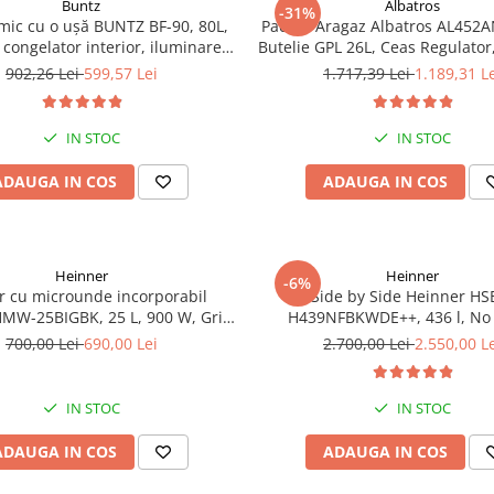
Buntz
Albatros
-31%
 mic cu o ușă BUNTZ BF-90, 80L,
Pachet Aragaz Albatros AL452A
 congelator interior, iluminare
Butelie GPL 26L, Ceas Regulator,
LED, 83 cm, Alb
2 Coliere – 4 Arzătoare pe Gaz,
902,26 Lei
599,57 Lei
1.717,39 Lei
1.189,31 L
Gaz, Siguranță Plită + Cupto
Dublu la Cuptor, Tava și Grăt
IN STOC
IN STOC
ADAUGA IN COS
ADAUGA IN COS
Heinner
Heinner
-6%
r cu microunde incorporabil
Side by Side Heinner HS
MW-25BIGBK, 25 L, 900 W, Grill,
H439NFBKWDE++, 436 l, No 
splay LCD, Sticla Neagra
Display, Dozator de apa, Funct
700,00 Lei
690,00 Lei
2.700,00 Lei
2.550,00 L
Functie congelare si racire rap
E, H 177, Negru
IN STOC
IN STOC
ADAUGA IN COS
ADAUGA IN COS