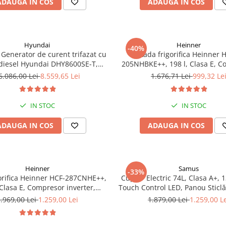
ADAUGA IN COS
ADAUGA IN COS
Hyundai
Heinner
-40%
Generator de curent trifazat cu
Lada frigorifica Heinner 
diesel Hyundai DHY8600SE-T,
205NHBKE++, 198 l, Clasa E, 
otor 12 CP, Putere maxima 7.9
inverter, Display waterproof
6.086,00 Lei
8.559,65 Lei
1.676,71 Lei
999,32 Le
iune 380 / 220 V + Automatizare
trifazata ATS12-3P
IN STOC
IN STOC
ADAUGA IN COS
ADAUGA IN COS
Heinner
Samus
-33%
orifica Heinner HCF-287CNHE++,
Cuptor Electric 74L, Clasa A+, 1
 Clasa E, Compresor inverter,
Touch Control LED, Panou Sticl
e LED, Functionalitate frigider,
Grill, Convectie 3D, Autocu
.969,00 Lei
1.259,00 Lei
1.879,00 Lei
1.259,00 L
Alb
Catalitică + Accesorii Inc