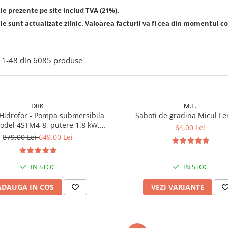
le prezente pe site includ TVA (21%).
le sunt actualizate zilnic. Valoarea facturii va fi cea din momentul co
1-
48
din
6085
produse
DRK
M.F.
Hidrofor - Pompa submersibila
Saboti de gradina Micul Fe
odel 4STM4-8, putere 1.8 kW,
64,00 Lei
5m3/h, 8 turbine + Presostat
879,00 Lei
649,00 Lei
c DRK, Model PC-58, 1kW, 220 V,
10 Bar
IN STOC
IN STOC
ADAUGA IN COS
VEZI VARIANTE