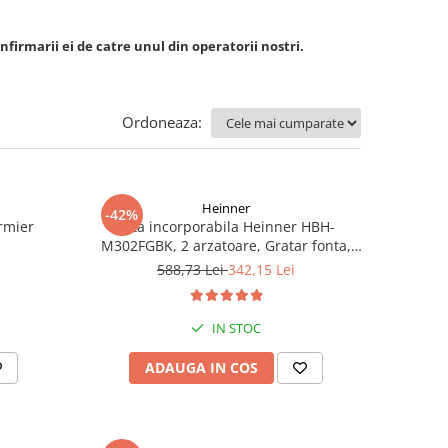
nfirmarii ei de catre unul din operatorii nostri.
Ordoneaza:
Heinner
-42%
rmier
Plita incorporabila Heinner HBH-
M302FGBK, 2 arzatoare, Gratar fonta,
Aprindere electrica, Dispozitiv de
588,73 Lei
342,15 Lei
siguranta, 30 cm, Neagra
IN STOC
ADAUGA IN COS