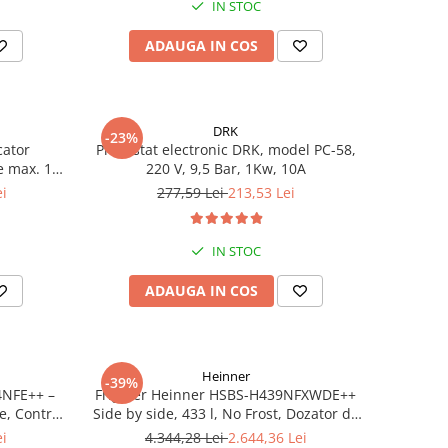
IN STOC
ADAUGA IN COS
DRK
-23%
cator
Presostat electronic DRK, model PC-58,
e max. 10
220 V, 9,5 Bar, 1Kw, 10A
00 l/h,
ei
277,59 Lei
213,53 Lei
 m
IN STOC
ADAUGA IN COS
Heinner
-39%
4NFE++ –
Frigider Heinner HSBS-H439NFXWDE++
e, Control
Side by side, 433 l, No Frost, Dozator de
apa, Functie smart, Functie congelare si
ei
4.344,28 Lei
2.644,36 Lei