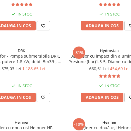
IN STOC
IN STOC
ADAUGA IN COS
ADAUGA IN COS
DRK
Hydrostab
-31%
ofor - Pompa submersibila DRK,
Aspersor cu impact din alumin
 putere 1.8 kW, debit 5m3/h, 8
Presiune (bar)1.5-5, Diametru d
e + Vas de expansiune 100 L,
(m)32-58
.575,03 Lei
1.188,65 Lei
660,61 Lei
454,69 Lei
 cai, supapa de sens, presostat,
manometru
IN STOC
IN STOC
ADAUGA IN COS
ADAUGA IN COS
Heinner
Heinner
-10%
der cu doua usi Heinner HF-
Frigider cu două uși Heinn