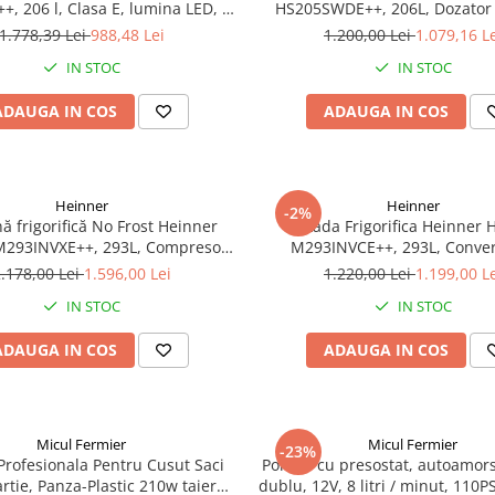
, 206 l, Clasa E, lumina LED, 3
HS205SWDE++, 206L, Dozator 
uri de sticla, H 143 cm, Inox
Clasa E, Argintiu
1.778,39 Lei
988,48 Lei
1.200,00 Lei
1.079,16 L
IN STOC
IN STOC
ADAUGA IN COS
ADAUGA IN COS
Heinner
Heinner
-2%
rifică No Frost Heinner
Lada Frigorifica Heinner 
293INVXE++, 293L, Compresor
M293INVCE++, 293L, Conver
 Clasa E, Uși Reversibile, Aspect
Frigider/Congelator, Compresor
.178,00 Lei
1.596,00 Lei
1.220,00 Lei
1.199,00 L
Inox
Clasa Energetica E, 2 Cosuri, L
IN STOC
IN STOC
Alb
ADAUGA IN COS
ADAUGA IN COS
Micul Fermier
Micul Fermier
-23%
Profesionala Pentru Cusut Saci
Pompa cu presostat, autoamors
artie, Panza-Plastic 210w taiere
dublu, 12V, 8 litri / minut, 110PS