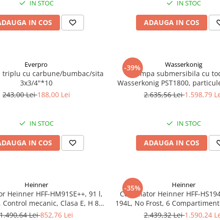
IN STOC
IN STOC
ADAUGA IN COS
ADAUGA IN COS
Everpro
Wasserkonig
-39%
a triplu cu carbune/bumbac/sita
Pompa submersibila cu to
3x3/4"*10
Wasserkonig PST1800, particul
mm, putere 1800 W, debit 175
243,00 Lei
188,00 Lei
2.635,56 Lei
1.598,79 L
inaltime refulare 11.5
IN STOC
IN STOC
ADAUGA IN COS
ADAUGA IN COS
Heinner
Heinner
-35%
or Heinner HFF-HM91SE++, 91 l,
Congelator Heinner HFF-HS19
, Control mecanic, Clasa E, H 85
194L, No Frost, 6 Compartiment
cm, Argintiu
Electronic
1.490,64 Lei
852,76 Lei
2.439,32 Lei
1.590,24 L