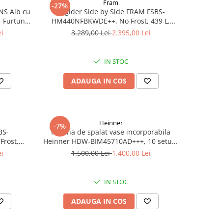
Fram
-27%
NS Alb cu
Frigider Side by Side FRAM FSBS-
 Furtun și
HM440NFBKWDE++, No Frost, 439 L,
 Cuptor pe
Dozator apă, Display Touch, Inverter,
ei
3.289,00 Lei
2.395,00 Lei
r, Geam
Clasa E, Negru
ar Cupto
IN STOC
ADAUGA IN COS
Heinner
-7%
BS-
Masina de spalat vase incorporabila
Frost,
Heinner HDW-BIM45710AD+++, 10 seturi,
ie smart,
Display LED, Auto-door opening,
ei
1.500,00 Lei
1.400,00 Lei
ida, Clasa
Aquastop, Clasa D, 45 cm
IN STOC
ADAUGA IN COS