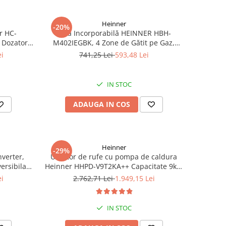
Heinner
-20%
r HC-
Plită Incorporabilă HEINNER HBH-
 Dozator
M402IEGBK, 4 Zone de Gătit pe Gaz,
nare LED,
Sticlă Neagră, Protecție împotriva
ei
741,25 Lei
593,48 Lei
rgintiu
Scurgerilor de Gaze, Panou de Control
Lateral
IN STOC
ADAUGA IN COS
Heinner
-29%
nverter,
Uscator de rufe cu pompa de caldura
ersibila,
Heinner HHPD-V9T2KA++ Capacitate 9kg,
Clasa A++, 15 programe, Display LED,
ei
2.762,71 Lei
1.949,15 Lei
Program Baby Care, Functie anti-sifonare
IN STOC