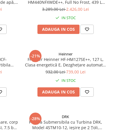
de apă,
HM440NFXWDE++, Full No Frost, 439 L,
Inverter, Dozator apă, Display Touch,
ei
3.289,00 Lei
2.426,00 Lei
Clasa E, Aspect Inox
IN STOC
ADAUGA IN COS
Heinner
-21%
HCF-
Frigider Heinner HF-HM127SE++, 127 L,
tibila
Clasa energetică E, Dezghețare automată,
 Inverter,
Control mecanic cu termostat ajustabil,
ei
932,00 Lei
739,00 Lei
umina LED,
Ușă reversibilă, LED, Argintiu
IN STOC
ADAUGA IN COS
DRK
-28%
are, corp
Pompa Submersibila cu Turbina DRK,
I, 7.5 bari
Model 4STM10-12, ieșire pe 2 Țoli,