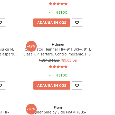
racire rapida, Clasa E, H 176.5 cm, inox
IN STOC
ADAUGA IN COS
Heinner
-42%
iu cu FI,
Congelator Heinner HFF-91HBKF+, 91 l,
e aspersie
Clasa F, 4 sertare, Control mecanic, H 85
cm, Negru
1.351,34 Lei
789,03 Lei
IN STOC
ADAUGA IN COS
Fram
-26%
er HF-
Frigider Side by Side FRAM FSBS-