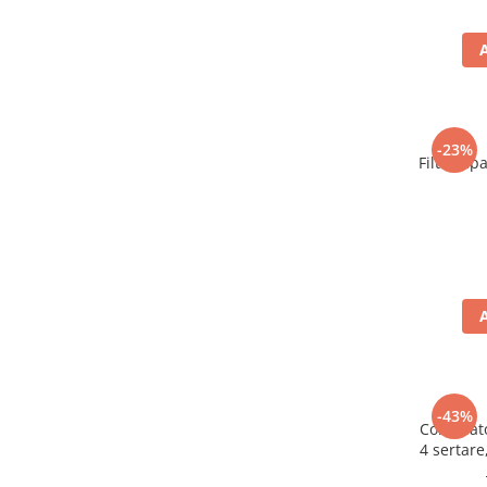
-23%
Filtru ap
-43%
Congelat
4 sertare