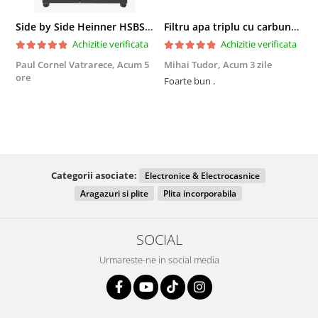
Side by Side Heinner HSBS-HM439NFINVDGWDE++, Total No Frost, Compresor Inverter, Dozator Apa, Display Touch LED, 439 L, Clasa E, Gri Antracit Texturat
Filtru apa triplu cu carbune/bumbac/sita 3x3/4"*10
Achizitie verificata
Achizitie verificata
Paul Cornel Vatrarece,
Acum 5
Mihai Tudor,
Acum 3 zile
V
ore
Foarte bun .
Fo
R
Categorii asociate:
Electronice & Electrocasnice
Aragazuri si plite
Plita incorporabila
SOCIAL
Urmareste-ne in social media