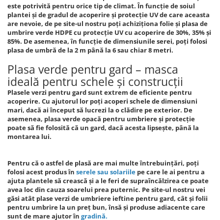
Echipamente procesare
este potrivită pentru orice tip de climat. În funcție de soiul
Compresoare
Masini de tuns iarba
Racitoare de vin
plantei și de gradul de acoperire și protecție UV de care aceasta
Procesare Blendere stick &
Side-By-Side
are nevoie, de pe site-ul nostru poți achiziționa folie și plasa de
Cricuri hidraulice
procesatoare alimente
Masini batut stalpi si accesorii
umbrire verde HDPE cu protecție UV cu acoperire de 30%, 35% și
Vitrine frigorifice
Echipamente si accesorii bar
Carucioare pentru transportat-
Motocoase: Motocositoare pe
85%. De asemenea, în funcție de dimensiunile serei, poți folosi
Aspiratoare uscat, umed si cenusa
Lize
plasa de umbră de la 2 m până la 6 sau chiar 8 metri.
benzina si electrice
Grill-uri si lampi de incalzire
Butelie camping
Chei pentru conducte
Motopompe
Plasa verde pentru gard – masca
Masini de spalat vase si igiena
ideală pentru schele și construcții
Blendere mixere
Ciocane rotopercutoare si
Motocultoare
Chiuvete, robinete si filtre
demolatoare
Plasele verzi pentru gard sunt extrem de eficiente pentru
Butelie camping
Motoburghie si Accesorii
Mobilier de inox
acoperire. Cu ajutorul lor poți acoperi schele de dimensiuni
Capsatoare pneumatice
Cuptoare
mari, dacă ai început să lucrezi la o clădire pe exterior. De
Burghiu (FREZA) pentru pamant
Oale & tigai
asemenea, plasa verde opacă pentru umbriere și protecție
Despicatoare de busteni si
Motoburgie
Cuptoare incorporabile
Pizza, paste si kebab
poate să fie folosită că un gard, dacă acesta lipsește, până la
topoare
montarea lui.
Pompe de stropit atomizoare
Cuptoare cu microunde
Portelan, tacamuri si articole
Disc taiat metal
Cuptoare electrice
pentru masa
Pompe de apa murdara
Disc cu vidia pentru lemn
Pentru că o astfel de plasă are mai multe întrebuințări, poți
Friteuze
Tavi gastronorm/Accesorii
Pompe de suprafata
folosi acest produs în
serele sau solariile
pe care le ai pentru a
Echipamente de protectie
Climatizare si sisteme de incalzire
ajuta plantele să crească și a le feri de supraîncălzirea ce poate
Pompe submersibile
avea loc din cauza soarelui prea puternic. Pe site-ul nostru vei
Echipamente cu Acumulatori 18V
Aeroterme
Piese si consumabile pentru
găsi atât plase verzi de umbriere ieftine pentru gard, cât și folii
Detoolz
Aer conditionat
pentru umbrire la un preț bun, însă și produse adiacente care
DRUJBE
Electrozi
sunt de mare ajutor în
gradină
.
Calorifere electrice