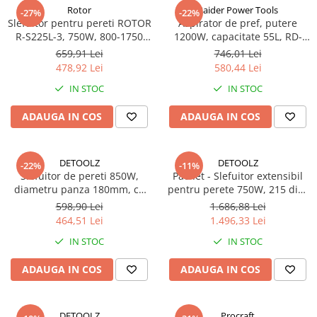
Rotor
Raider Power Tools
-27%
-22%
Slefuitor pentru pereti ROTOR
Aspirator de pref, putere
R-S225L-3, 750W, 800-1750
1200W, capacitate 55L, RD-
rot/min, disc de 225mm
DC02 Raider Power
659,91 Lei
746,01 Lei
478,92 Lei
580,44 Lei
IN STOC
IN STOC
ADAUGA IN COS
ADAUGA IN COS
DETOOLZ
DETOOLZ
-22%
-11%
Slefuitor de pereti 850W,
Pachet - Slefuitor extensibil
diametru panza 180mm, cu
pentru perete 750W, 215 disc
variator de turatie si banda
+ Aspirator pentru praf si
598,90 Lei
1.686,88 Lei
LED
rumegus 1100W, debit 183
464,51 Lei
1.496,33 Lei
mc/h, 50 L
IN STOC
IN STOC
ADAUGA IN COS
ADAUGA IN COS
DETOOLZ
Procraft