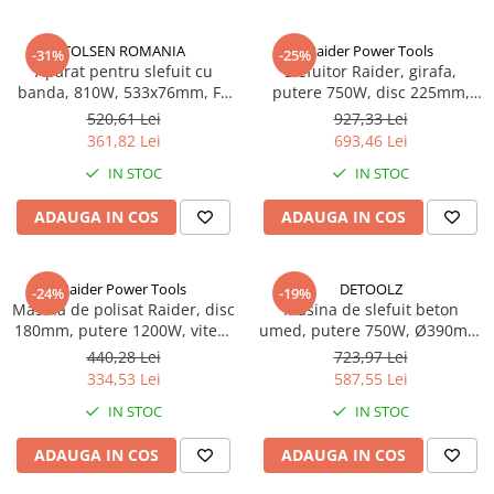
TOLSEN ROMANIA
Raider Power Tools
-31%
-25%
Aparat pentru slefuit cu
Slefuitor Raider, girafa,
banda, 810W, 533x76mm, FX
putere 750W, disc 225mm,
Force Xpress - Tolsen
doua functii rotunde și
520,61 Lei
927,33 Lei
triunghiular RD-DS07
361,82 Lei
693,46 Lei
IN STOC
IN STOC
ADAUGA IN COS
ADAUGA IN COS
Raider Power Tools
DETOOLZ
-24%
-19%
Masina de polisat Raider, disc
Masina de slefuit beton
180mm, putere 1200W, viteza
umed, putere 750W, Ø390mm
variabila 300 3000 rpm, RD-
G01, Detoolz DZ-C337
440,28 Lei
723,97 Lei
PC04T
334,53 Lei
587,55 Lei
IN STOC
IN STOC
ADAUGA IN COS
ADAUGA IN COS