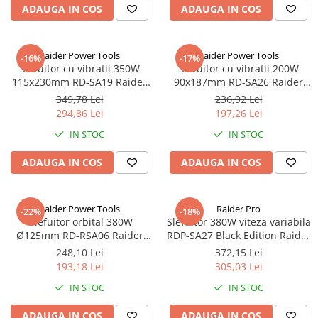
ADAUGA IN COS
ADAUGA IN COS
Raider Power Tools
Raider Power Tools
-16%
-17%
Slefuitor cu vibratii 350W
Slefuitor cu vibratii 200W
115х230mm RD-SA19 Raider
90x187mm RD-SA26 Raider
Power Tools
Power Tools
349,78 Lei
236,92 Lei
294,86 Lei
197,26 Lei
IN STOC
IN STOC
ADAUGA IN COS
ADAUGA IN COS
Raider Power Tools
Raider Pro
-22%
-18%
Slefuitor orbital 380W
Slefuitor 380W viteza variabila
Ø125mm RD-RSA06 Raider
RDP-SA27 Black Edition Raider
Power Tools
Pro
248,10 Lei
372,15 Lei
193,18 Lei
305,03 Lei
IN STOC
IN STOC
ADAUGA IN COS
ADAUGA IN COS