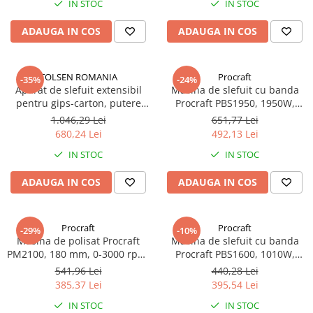
IN STOC
IN STOC
ADAUGA IN COS
ADAUGA IN COS
TOLSEN ROMANIA
Procraft
-35%
-24%
Aparat de slefuit extensibil
Masina de slefuit cu banda
pentru gips-carton, putere
Procraft PBS1950, 1950W,
880 w, viteza 2100 / min,
610x100, 480m/min
1.046,29 Lei
651,77 Lei
225mm, tolsen
680,24 Lei
492,13 Lei
IN STOC
IN STOC
ADAUGA IN COS
ADAUGA IN COS
Procraft
Procraft
-29%
-10%
Masina de polisat Procraft
Masina de slefuit cu banda
PM2100, 180 mm, 0-3000 rpm,
Procraft PBS1600, 1010W,
2.1 kW
533x75, 380m/min, Variator 6
541,96 Lei
440,28 Lei
trepte
385,37 Lei
395,54 Lei
IN STOC
IN STOC