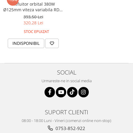
Slefuitor orbital 380W
Ø125mm viteza variabila RDP-
RSA04 Raider Pro
393,50 Lei
320,28 Lei
STOC EPUIZAT
INDISPONIBIL
SOCIAL
Urmareste-ne in social media
SUPORT CLIENTI
08:00 - 18:00 Luni - Vineri (comenzi online non-stop)
0753-852-922