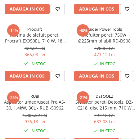
ADAUGA IN COS
ADAUGA IN COS
Procraft
Raider Power Tools
-14%
-40%
Masina de slefuit pereti
Slefuitor pereti 750W
Procraft EX950EL, 710 W, 180
Ø225mm pliabil RD-DS08
mm, 1200-2500 rot/min cu
424,01 Lei
778,87 Lei
aspirator + sac
365,03 Lei
471,12 Lei
IN STOC
IN STOC
ADAUGA IN COS
ADAUGA IN COS
RUBI
DETOOLZ
-25%
-21%
Aspirator umed/uscat Pro AS-
Slefuitor pereti Detoolz, DZ-
30, 1.4kW, 30L - RUBI-50962
C218, disc 215 mm, 710 W
1700 RPM, extensibil cu
1.305,32 Lei
797,18 Lei
aspirator si sac
976,13 Lei
633,08 Lei
IN STOC
IN STOC