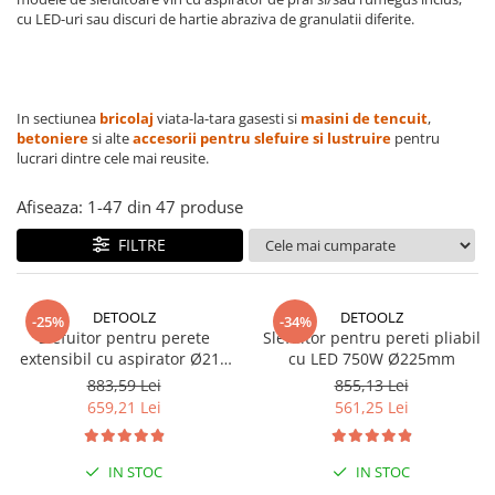
Piese si consumabile pentru
cu LED-uri sau discuri de hartie abraziva de granulatii diferite.
Convectoare
Fierastraie electrice
MOTOCOSITORI
Purificatoare aer
Freze de zapada
Plantatoare + Semanatori
Radiatoare
Freze si carote
Scarificatoare
Sobe pe gaz
In sectiunea
bricolaj
viata-la-tara gasesti si
masini
de
tencuit
,
Generatoare
Sere si solarii
Tunuri de caldura
betoniere
si alte
accesorii
pentru
slefuire
si
lustruire
pentru
lucrari dintre cele mai reusite.
Lampi solare
Tocatoare fan, crengi, tulpini
Ventilatoare
Ventilatoare Industriale
Masini de slefuit
Afiseaza:
1-
47
din
47
produse
Chiuvete bucatarie
Malaxoare
FILTRE
Deshidratoare
Macarale si electopalane
Dozatoare de apa
Masini de tencuit
DETOOLZ
DETOOLZ
-25%
-34%
Espressoare, cafetiere si rasnite
Masini de taiat placi ceramice /
Slefuitor pentru perete
Slefuitor pentru pereti pliabil
gresie / faianta / parchet
extensibil cu aspirator Ø215
cu LED 750W Ø225mm
Fiare de calcat / Mese pentru
750W, DETOOLZ DZ-C200
calcat
883,59 Lei
855,13 Lei
Masini de canelat
659,21 Lei
561,25 Lei
Forme de prajituri
Menghine
Hote
Motoare termice
IN STOC
IN STOC
Hote Decorative
Motoare electrice