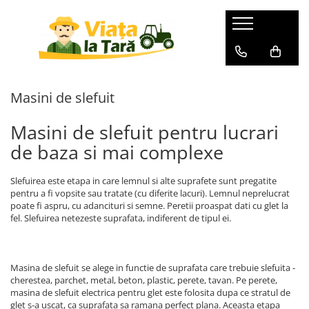
GRADINA
ZOOTEHNIE
BRICOLAJ
Electronice & Electrocasnice
Produse HORECA
Aspiratoare de frunze
Batoze Porumb - Moara de
Aparate de sudura
Afumatori
Accesorii bucatarie
Macinat
Masini de slefuit
Burghiu (FREZA) pentru pamant
Accesorii aparate de sudura
Aragazuri si plite
Aparate de vidat si
Batoze de curatat porumbul
accesorii/Ambalare vacuum
Aparate de sudura
Cabluri
Aragaz pe gaz ( GPL )
Masini de slefuit pentru lucrari
Mori pentru cereale
Cofetarie, patiserie si cafenea
Aparate de spalat cu presiune
Aragaz mixt ( gaz si electric )
Cauciucuri si roti
Incubatoare, oparitoare si
de baza si mai complexe
Inghetata
Aspiratoare uscat, umed si cenusa
Aragaz total electric
deplumatoare
Cantare de cantarit
Cuptoare profesionale
Plita incorporabila
Acumulatori scule electrice
Masini de cusut saci
Drujbe
Slefuirea este etapa in care lemnul si alte suprafete sunt pregatite
Aparate cuburi de gheata
Deshidratoare de alimente
pentru a fi vopsite sau tratate (cu diferite lacuri). Lemnul neprelucrat
Accesorii pentru slefuire si
Masini de tuns animale
Foarfeci
poate fi aspru, cu adancituri si semne. Peretii proaspat dati cu glet la
lustruire
Aparate de vidat
Echipamente bucatarie calda
fel. Slefuirea netezeste suprafata, indiferent de tipul ei.
Zdrobitoare-Teascuri-Razatori
Folie / plasa pentru umbrire
Bormasina de banc ( FIXA -
Aparate frigorifice
Cuptoare cu microunde
STATIONARA )
Furtune de irigat
Friteuze
Combine frigorifice
Bormasini de gaurit cu percutie si
Furtune cauciucate
Masina de slefuit se alege in functie de suprafata care trebuie slefuita -
Echipamente frigorifice
Congelatoare
rotopercutoare
cherestea, parchet, metal, beton, plastic, perete, tavan. Pe perete,
Accesorii pentru furtune
Frigidere
Vitrine frigorifice
masina de slefuit electrica pentru glet este folosita dupa ce stratul de
Betoniere
Hidrofoare
glet s-a uscat, ca suprafata sa ramana perfect plana. Aceasta etapa
Lazi frigorifice