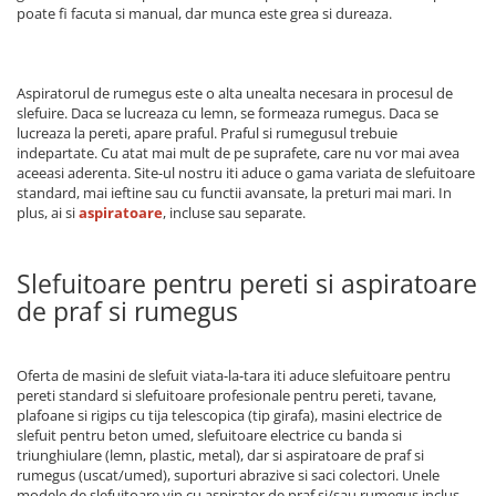
Echipamente procesare
poate fi facuta si manual, dar munca este grea si dureaza.
Compresoare
Masini de tuns iarba
Racitoare de vin
Procesare Blendere stick &
Side-By-Side
Cricuri hidraulice
procesatoare alimente
Masini batut stalpi si accesorii
Vitrine frigorifice
Echipamente si accesorii bar
Carucioare pentru transportat-
Motocoase: Motocositoare pe
Aspiratorul de rumegus este o alta unealta necesara in procesul de
Aspiratoare uscat, umed si cenusa
Lize
slefuire. Daca se lucreaza cu lemn, se formeaza rumegus. Daca se
benzina si electrice
Grill-uri si lampi de incalzire
lucreaza la pereti, apare praful. Praful si rumegusul trebuie
Butelie camping
Chei pentru conducte
Motopompe
indepartate. Cu atat mai mult de pe suprafete, care nu vor mai avea
Masini de spalat vase si igiena
aceeasi aderenta. Site-ul nostru iti aduce o gama variata de slefuitoare
Blendere mixere
Ciocane rotopercutoare si
Motocultoare
Chiuvete, robinete si filtre
standard, mai ieftine sau cu functii avansate, la preturi mai mari. In
demolatoare
plus, ai si
aspiratoare
, incluse sau separate.
Butelie camping
Motoburghie si Accesorii
Mobilier de inox
Capsatoare pneumatice
Cuptoare
Burghiu (FREZA) pentru pamant
Oale & tigai
Despicatoare de busteni si
Slefuitoare pentru pereti si aspiratoare
Motoburgie
Cuptoare incorporabile
Pizza, paste si kebab
topoare
de praf si rumegus
Pompe de stropit atomizoare
Cuptoare cu microunde
Portelan, tacamuri si articole
Disc taiat metal
Cuptoare electrice
pentru masa
Pompe de apa murdara
Disc cu vidia pentru lemn
Friteuze
Oferta de masini de slefuit viata-la-tara iti aduce slefuitoare pentru
Tavi gastronorm/Accesorii
Pompe de suprafata
pereti standard si slefuitoare profesionale pentru pereti, tavane,
Echipamente de protectie
Climatizare si sisteme de incalzire
Pompe submersibile
plafoane si rigips cu tija telescopica (tip girafa), masini electrice de
Echipamente cu Acumulatori 18V
Aeroterme
slefuit pentru beton umed, slefuitoare electrice cu banda si
Piese si consumabile pentru
Detoolz
triunghiulare (lemn, plastic, metal), dar si aspiratoare de praf si
Aer conditionat
DRUJBE
rumegus (uscat/umed), suporturi abrazive si saci colectori. Unele
Electrozi
Calorifere electrice
modele de slefuitoare vin cu aspirator de praf si/sau rumegus inclus,