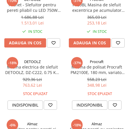
-10%
-31%
Pachet - Slefuitor pentru
PX20BL Masina de slefuit
pereti pliabil cu LED 750W
excentrica pe acumulator
Ø225mm + Aspirator pentru
(fara acumulator si incarcator)
1.686,88 Lei
365,03 Lei
praf si rumegus 1100W, cos
PROCRAFT Brushless , 6000 –
1.513,01 Lei
253,18 Lei
50 L, Debit 183 mc/h
13.000 rpm, Diametru disc de
IN STOC
IN STOC
șlefuire: 125 mm
ADAUGA IN COS
ADAUGA IN COS
DETOOLZ
Procraft
-18%
-37%
Masina electrica de slefuit
Masina de polisat Procraft
DETOOLZ, DZ-C222, 0.75 KW
PM2100E, 180 mm, variator
100 RPM disc 410 MM, pentru
3300 rpm, 2.1 kW, LCD display
929,36 Lei
558,23 Lei
beton umed
763,62 Lei
348,98 Lei
STOC EPUIZAT
STOC EPUIZAT
INDISPONIBIL
INDISPONIBIL
Almaz
Almaz
-6%
-18%