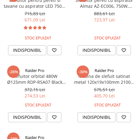
Slefuitor pentru pereti si
Slefuitor pereti cu aspirator
tavane cu aspirator LED 750W
Almaz AZ-EC006, 750W,
Ø225mm, Almaz AZ-EC001
1600RPM, pliabil si extensibil
715,83 Lei
883,61 Lei
671,09 Lei
723,97 Lei
STOC EPUIZAT
STOC EPUIZAT
INDISPONIBIL
INDISPONIBIL
Raider Pro
Raider Pro
-26%
-30%
Slefuitor orbital 480W
Masina de slefuit satinat
Ø125mm RDP-RSA07 Black
metal 120x19x100mm 2100W
Edition Raider Pro
700-3000min-1 RDP-BM01
372,15 Lei
575,51 Lei
Raider Pro
274,53 Lei
405,70 Lei
STOC EPUIZAT
STOC EPUIZAT
INDISPONIBIL
INDISPONIBIL
Raider Pro
-19%