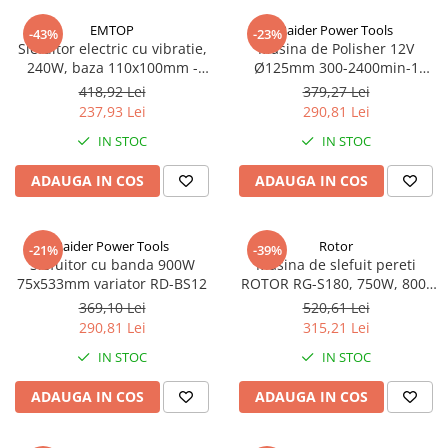
EMTOP
Raider Power Tools
-43%
-23%
Slefuitor electric cu vibratie,
Masina de Polisher 12V
240W, baza 110x100mm -
Ø125mm 300-2400min-1
EFSR24101, EMTOP
2x2Ah RD-CPC07
418,92 Lei
379,27 Lei
237,93 Lei
290,81 Lei
IN STOC
IN STOC
ADAUGA IN COS
ADAUGA IN COS
Raider Power Tools
Rotor
-21%
-39%
Slefuitor cu banda 900W
Masina de slefuit pereti
75x533mm variator RD-BS12
ROTOR RG-S180, 750W, 800-
1750 rot/min
369,10 Lei
520,61 Lei
290,81 Lei
315,21 Lei
IN STOC
IN STOC
ADAUGA IN COS
ADAUGA IN COS