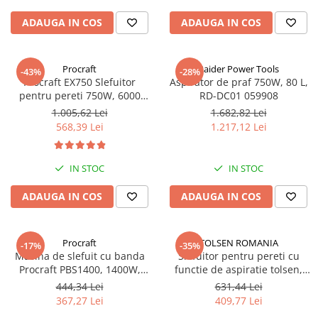
Truse de scule
Masini de spalat rufe cu uscator
ADAUGA IN COS
ADAUGA IN COS
Truse de lipit PPR
Uscatoare de rufe
Ventuze cu brate pentru transport
Masini de facut paine
Procraft
Raider Power Tools
-43%
-28%
Vibratoare beton
Pachete electrocasnice
Procraft EX750 Slefuitor
Aspirator de praf 750W, 80 L,
incorporabile
pentru pereti 750W, 6000
RD-DC01 059908
rotatii, Disc 225 mm
1.005,62 Lei
1.682,82 Lei
Seturi oale
568,39 Lei
1.217,12 Lei
SANDWICH MAKER
Storcatoare de fructe
IN STOC
IN STOC
Televizoare
ADAUGA IN COS
ADAUGA IN COS
Procraft
TOLSEN ROMANIA
-17%
-35%
Masina de slefuit cu banda
Slefuitor pentru pereti cu
Procraft PBS1400, 1400W,
functie de aspiratie tolsen,
457x76, 260m/min, Variator 6
900 w, 180 mm diametru disc,
444,34 Lei
631,44 Lei
trepte
2700 rpm
367,27 Lei
409,77 Lei