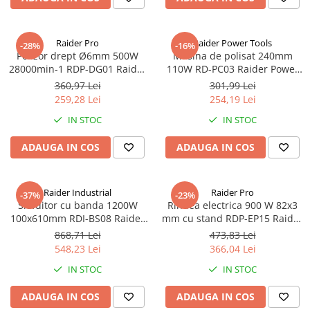
Raider Pro
Raider Power Tools
-28%
-16%
Polizor drept Ø6mm 500W
Masina de polisat 240mm
28000min-1 RDP-DG01 Raider
110W RD-PC03 Raider Power
Pro
Tools
360,97 Lei
301,99 Lei
259,28 Lei
254,19 Lei
IN STOC
IN STOC
ADAUGA IN COS
ADAUGA IN COS
Raider Industrial
Raider Pro
-37%
-23%
Slefuitor cu banda 1200W
Rindea electrica 900 W 82x3
100x610mm RDI-BS08 Raider
mm cu stand RDP-EP15 Raider
Industrial
Pro
868,71 Lei
473,83 Lei
548,23 Lei
366,04 Lei
IN STOC
IN STOC
ADAUGA IN COS
ADAUGA IN COS