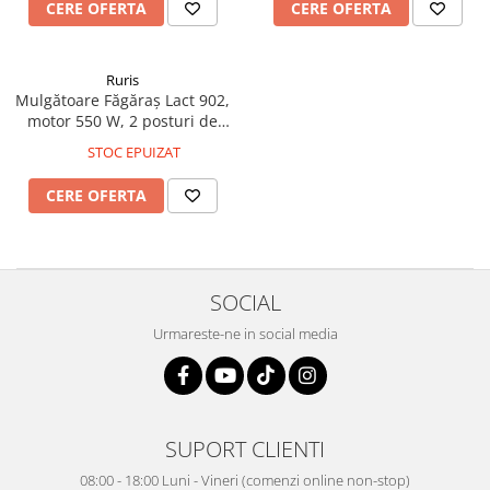
CERE OFERTA
CERE OFERTA
Truse de scule
Masini de spalat rufe cu uscator
Truse de lipit PPR
Uscatoare de rufe
Ruris
Ventuze cu brate pentru transport
Masini de facut paine
Mulgătoare Făgăraș Lact 902,
Vibratoare beton
Pachete electrocasnice
motor 550 W, 2 posturi de
incorporabile
mulgere, 2 bidoane inox 30 L,
STOC EPUIZAT
pompă vacuum 200 L/min,
Seturi oale
tanc vacuum 18 L, 220V
CERE OFERTA
SANDWICH MAKER
Storcatoare de fructe
Televizoare
SOCIAL
Urmareste-ne in social media
SUPORT CLIENTI
08:00 - 18:00 Luni - Vineri (comenzi online non-stop)