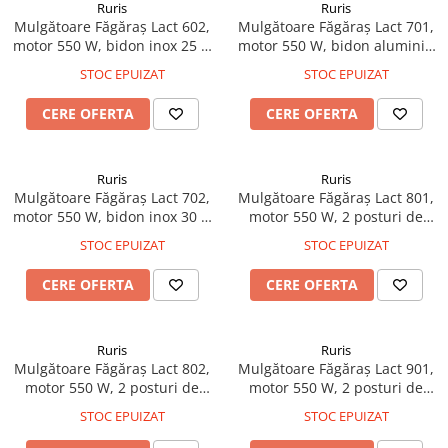
Ruris
Ruris
Hote Telescopice
Mulgătoare Făgăraș Lact 602,
Mulgătoare Făgăraș Lact 701,
Nivela de masurat
Hote Traditionale
motor 550 W, bidon inox 25 L,
motor 550 W, bidon aluminiu
Pistoale de impact electrice si
pompă vacuum 200 L/min, 1
30 L, pompă vacuum 200
Hote Incorporabile
STOC EPUIZAT
STOC EPUIZAT
pneumatice
post de mulgere, tanc vacuum
L/min, tanc vacuum 18 L, 1
Hote Country
4 L, 220V
post de mulgere, 220V
Pistoale de vopsit
CERE OFERTA
CERE OFERTA
Hote Insula
Prelungitoare
Hote Cupolare
Polizoare electrice de banc si
Accesorii, consumabile hote
Ruris
Ruris
unghiulare
Mulgătoare Făgăraș Lact 702,
Mulgătoare Făgăraș Lact 801,
Masini de tocat carne
motor 550 W, bidon inox 30 L,
motor 550 W, 2 posturi de
Rindele si freze pentru lemn
Masini de carnati ( CARNATARI )
pompă vacuum 200 L/min,
mulgere, bidon aluminiu 40 L,
STOC EPUIZAT
STOC EPUIZAT
tanc vacuum 18 L, 1 post de
pompă vacuum 200 L/min,
Redresoare auto - roboti de
Masini de spalat vase
mulgere, 220V
tanc vacuum 18 L, 220V
pornire
CERE OFERTA
CERE OFERTA
Masini de spalat vase incorporabile
Suflante cu aer cald
Masini de spalat vase
Scari metalice
independente
Ruris
Ruris
Masini de spalat rufe
Mulgătoare Făgăraș Lact 802,
Strungurii
Mulgătoare Făgăraș Lact 901,
motor 550 W, 2 posturi de
motor 550 W, 2 posturi de
Masini de spalat rufe frontale
Scule cu acumulator
mulgere, bidon inox 40 L,
mulgere, 2 bidoane aluminiu
STOC EPUIZAT
STOC EPUIZAT
Masini de spalat rufe verticale
pompă vacuum 200 L/min,
30 L, pompă vacuum 200
Scule pentru electricieni
tanc vacuum 18 L, 220V
L/min, tanc vacuum 18 L, 220V
Masini de spalat rufe incorporabile