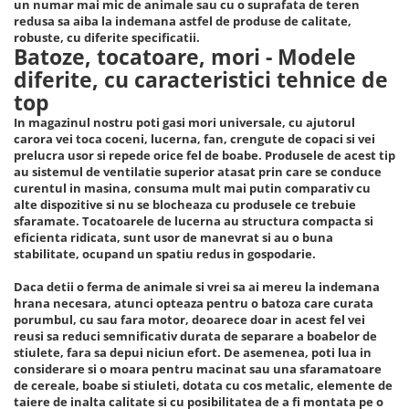
Echipamente procesare
un numar mai mic de animale sau cu o suprafata de teren
Compresoare
Masini de tuns iarba
Racitoare de vin
redusa sa aiba la indemana astfel de produse de calitate,
Procesare Blendere stick &
robuste, cu diferite specificatii.
Side-By-Side
Cricuri hidraulice
procesatoare alimente
Masini batut stalpi si accesorii
Batoze, tocatoare, mori - Modele
Vitrine frigorifice
Echipamente si accesorii bar
diferite, cu caracteristici tehnice de
Carucioare pentru transportat-
Motocoase: Motocositoare pe
Aspiratoare uscat, umed si cenusa
Lize
benzina si electrice
top
Grill-uri si lampi de incalzire
Butelie camping
Chei pentru conducte
Motopompe
In magazinul nostru poti gasi mori universale, cu ajutorul
Masini de spalat vase si igiena
carora vei toca coceni, lucerna, fan, crengute de copaci si vei
Blendere mixere
Ciocane rotopercutoare si
Motocultoare
Chiuvete, robinete si filtre
prelucra usor si repede orice fel de boabe. Produsele de acest tip
demolatoare
au sistemul de ventilatie superior atasat prin care se conduce
Butelie camping
Motoburghie si Accesorii
Mobilier de inox
curentul in masina, consuma mult mai putin comparativ cu
Capsatoare pneumatice
Cuptoare
alte dispozitive si nu se blocheaza cu produsele ce trebuie
Burghiu (FREZA) pentru pamant
Oale & tigai
sfaramate. Tocatoarele de lucerna au structura compacta si
Despicatoare de busteni si
Motoburgie
Cuptoare incorporabile
Pizza, paste si kebab
eficienta ridicata, sunt usor de manevrat si au o buna
topoare
stabilitate, ocupand un spatiu redus in gospodarie.
Pompe de stropit atomizoare
Cuptoare cu microunde
Portelan, tacamuri si articole
Disc taiat metal
Cuptoare electrice
pentru masa
Pompe de apa murdara
Daca detii o ferma de animale si vrei sa ai mereu la indemana
Disc cu vidia pentru lemn
hrana necesara, atunci opteaza pentru o batoza care curata
Friteuze
Tavi gastronorm/Accesorii
Pompe de suprafata
porumbul, cu sau fara motor, deoarece doar in acest fel vei
Echipamente de protectie
Climatizare si sisteme de incalzire
reusi sa reduci semnificativ durata de separare a boabelor de
Pompe submersibile
stiulete, fara sa depui niciun efort. De asemenea, poti lua in
Echipamente cu Acumulatori 18V
Aeroterme
Piese si consumabile pentru
considerare si o moara pentru macinat sau una sfaramatoare
Detoolz
Aer conditionat
de cereale, boabe si stiuleti, dotata cu cos metalic, elemente de
DRUJBE
Electrozi
taiere de inalta calitate si cu posibilitatea de a fi montata pe o
Calorifere electrice