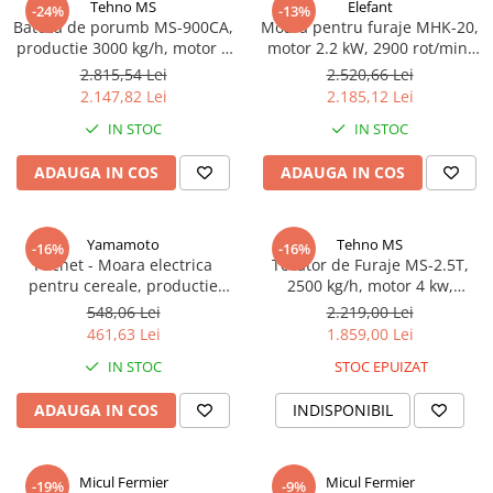
Tehno MS
Elefant
-24%
-13%
Batoza de porumb MS-900CA,
Moara pentru furaje MHK-20,
productie 3000 kg/h, motor 3
motor 2.2 kW, 2900 rot/min,
KW, #45802
productie 600 kg/h, ELEFANT
2.815,54 Lei
2.520,66 Lei
2.147,82 Lei
2.185,12 Lei
IN STOC
IN STOC
ADAUGA IN COS
ADAUGA IN COS
Yamamoto
Tehno MS
-16%
-16%
Pachet - Moara electrica
Tocator de Furaje MS-2.5T,
pentru cereale, productie
2500 kg/h, motor 4 kw,
240kg/h, 3.9 kW, YAMAMOTO
Alimentare 220V
548,06 Lei
2.219,00 Lei
YM3900 + 12 site
461,63 Lei
1.859,00 Lei
IN STOC
STOC EPUIZAT
ADAUGA IN COS
INDISPONIBIL
Micul Fermier
Micul Fermier
-19%
-9%