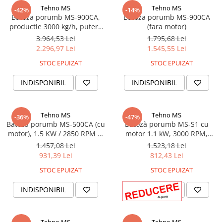
Tehno MS
Tehno MS
-42%
-14%
Batoza porumb MS-900CA,
Batoza porumb MS-900CA
productie 3000 kg/h, putere
(fara motor)
motor 2.2 kw
3.964,53 Lei
1.795,68 Lei
2.296,97 Lei
1.545,55 Lei
STOC EPUIZAT
STOC EPUIZAT
INDISPONIBIL
INDISPONIBIL
Tehno MS
Tehno MS
-36%
-47%
Batoza porumb MS-500CA (cu
Batoză porumb MS-S1 cu
motor), 1.5 KW / 2850 RPM si
motor 1.1 kW, 3000 RPM,
tensiune de 220V, 2000 kg/h
tensiune 220V, capacitate
1.457,08 Lei
1.523,18 Lei
1000-1200 kg/h – echipament
931,39 Lei
812,43 Lei
profesional pentru treierat
STOC EPUIZAT
STOC EPUIZAT
porumb
INDISPONIBIL
INDISPONIBIL