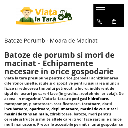
GRADINA
ZOOTEHNIE
BRICOLAJ
Electronice & Electrocasnice
Produse HORECA
Aspiratoare de frunze
Batoze Porumb - Moara de
Aparate de sudura
Afumatori
Accesorii bucatarie
Macinat
Batoze Porumb - Moara de Macinat
Burghiu (FREZA) pentru pamant
Accesorii aparate de sudura
Aragazuri si plite
Aparate de vidat si
Batoze de curatat porumbul
accesorii/Ambalare vacuum
Aparate de sudura
Cabluri
Aragaz pe gaz ( GPL )
Batoze de porumb si mori de
Mori pentru cereale
Cofetarie, patiserie si cafenea
Aparate de spalat cu presiune
Aragaz mixt ( gaz si electric )
Cauciucuri si roti
Incubatoare, oparitoare si
macinat - Echipamente
Inghetata
Aspiratoare uscat, umed si cenusa
Aragaz total electric
deplumatoare
Cantare de cantarit
necesare in orice gospodarie
Cuptoare profesionale
Plita incorporabila
Acumulatori scule electrice
Masini de cusut saci
Drujbe
Aparate cuburi de gheata
Viata la tara presupune pentru orice gospodar achizitionarea
Deshidratoare de alimente
Accesorii pentru slefuire si
diferitelor unelte, scule si dispozitive pentru usurarea muncii
Masini de tuns animale
Foarfeci
lustruire
Aparate de vidat
Echipamente bucatarie calda
fizice si reducerea timpului petrecut la lucru, indiferent de
Zdrobitoare-Teascuri-Razatori
Folie / plasa pentru umbrire
tipul de lucrari pe care-l face (in gradina, zootehnie, bricolaj). De
Bormasina de banc ( FIXA -
Aparate frigorifice
Cuptoare cu microunde
aceea, in magazinul Viata-la-tara.ro poti gasi
hidrofoare
,
STATIONARA )
Furtune de irigat
motopompe, plantatoare, scarificatoare, tocatoare, dar si
Friteuze
Combine frigorifice
incubatoare, oparitoare, deplumatoare
,
masini de cusut saci
,
Bormasini de gaurit cu percutie si
Furtune cauciucate
Echipamente frigorifice
Congelatoare
masini de tuns animale
, zdrobitoare, batoze, mori pentru
rotopercutoare
Accesorii pentru furtune
cereale si fructe si multe altele care iti vor face sarcinile zilnice
Frigidere
Vitrine frigorifice
mult mai usoare. Preturile accesibile permit si unui gospodar cu
Betoniere
Hidrofoare
Lazi frigorifice