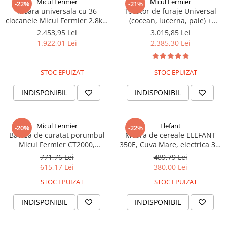
Micul Fermier
Micul Fermier
-22%
-21%
Moara universala cu 36
Tocator de furaje Universal
ciocanele Micul Fermier 2.8kw
(cocean, lucerna, paie) +
300kg/h, GF-0892
Moara de cereale Micul
2.453,95 Lei
3.015,85 Lei
Fermier F500, motor 4 Kw,,
1.922,01 Lei
2.385,30 Lei
GF-0907
STOC EPUIZAT
STOC EPUIZAT
INDISPONIBIL
INDISPONIBIL
Micul Fermier
Elefant
-20%
-22%
Batoza de curatat porumbul
Moara de cereale ELEFANT
Micul Fermier CT2000,
350E, Cuva Mare, electrica 3.9
productie 1500-2000kg/h, fara
kW, 3000 rpm cu carlige
771,76 Lei
489,79 Lei
motor, GF-1140-S01-G2
615,17 Lei
380,00 Lei
STOC EPUIZAT
STOC EPUIZAT
INDISPONIBIL
INDISPONIBIL