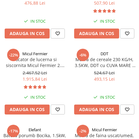
2800 rpm, Micul Fermier GF-
476,88 Lei
507,90 Lei
Truse de scule
0295
Masini de spalat rufe cu uscator
Truse de lipit PPR
Uscatoare de rufe
IN STOC
IN STOC
Ventuze cu brate pentru transport
Masini de facut paine
Vibratoare beton
ADAUGA IN COS
ADAUGA IN COS
Pachete electrocasnice
incorporabile
Seturi oale
Micul Fermier
DDT
-22%
-6%
SANDWICH MAKER
Tocator de lucerna si
Moara de cereale 230 KG/H,
siscornita Micul Fermier 2.8
3.5KW, DDT cu CUVA MARE -
Storcatoare de fructe
KW, 400 KG/H, GF-1336
Suport solid
2.467,52 Lei
524,67 Lei
Televizoare
1.915,84 Lei
493,15 Lei
IN STOC
IN STOC
ADAUGA IN COS
ADAUGA IN COS
Elefant
Micul Fermier
-17%
-2%
Batoza porumb Bocika, 1.5kW,
Moara de faina uscat/umed,