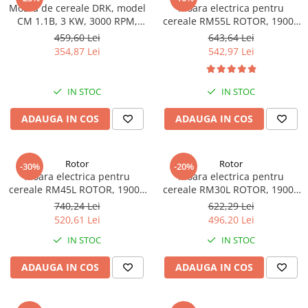
Moara de cereale DRK, model
Moara electrica pentru
CM 1.1B, 3 KW, 3000 RPM,
cereale RM55L ROTOR, 19000
300Kg/h
rot/min, putere 1500 W,
459,60 Lei
643,64 Lei
capacitate 55 L
354,87 Lei
542,97 Lei
IN STOC
IN STOC
ADAUGA IN COS
ADAUGA IN COS
Rotor
Rotor
-30%
-20%
Moara electrica pentru
Moara electrica pentru
cereale RM45L ROTOR, 19000
cereale RM30L ROTOR, 19000
rot/min, putere 1300 W, 45L
rot/min, putere 1200 W, 30 L
740,24 Lei
622,29 Lei
520,61 Lei
496,20 Lei
IN STOC
IN STOC
ADAUGA IN COS
ADAUGA IN COS