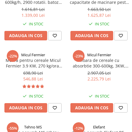
600kg/h, 2900 rotatii. batoza
capacitate de macinare peste
rapida, 45 litri Ucraina
250kg, 2.2KW, 9FZ-21, Micul
1.616,81 Lei
1.663,50 Lei
Fermier GF-2149
1.339,00 Lei
1.625,87 Lei
IN STOC
IN STOC
ADAUGA IN COS
ADAUGA IN COS
Micul Fermier
Micul Fermier
-22%
-23%
Moara pentru cereale Micul
Moara de cereale cu
Fermier 3.9 KW, 270 kg/ora,
absorbtie 300-600kg, 3KW,
cuva mare 10 kg, sac, GF-
A9FZ-21, Micul Fermier GF-
698,90 Lei
2.907,05 Lei
0063-S001- G02
2148
546,88 Lei
2.225,79 Lei
IN STOC
IN STOC
ADAUGA IN COS
ADAUGA IN COS
Tehno MS
Elefant
-55%
-12%