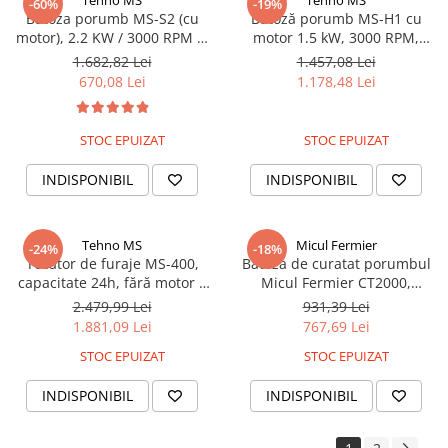
Tehno MS
Tehno MS
-60%
-19%
Batoza porumb MS-S2 (cu
Batoză porumb MS-H1 cu
motor), 2.2 KW / 3000 RPM si
motor 1.5 kW, 3000 RPM,
tensiune de 220V, 3500 kg/h
tensiune 220V – capacitate
1.682,82 Lei
1.457,08 Lei
1800 kg/h, echipament
670,08 Lei
1.178,48 Lei
profesional
STOC EPUIZAT
STOC EPUIZAT
INDISPONIBIL
INDISPONIBIL
Tehno MS
Micul Fermier
-24%
-18%
Tocator de furaje MS-400,
Batoza de curatat porumbul
capacitate 24h, fără motor –
Micul Fermier CT2000,
pentru tocat rapid și eficient
productie 1500-2000kg/h, 2.2
2.479,99 Lei
931,39 Lei
kw, 3000 rpm, GF-1140-S01-G2
1.881,09 Lei
767,69 Lei
STOC EPUIZAT
STOC EPUIZAT
INDISPONIBIL
INDISPONIBIL