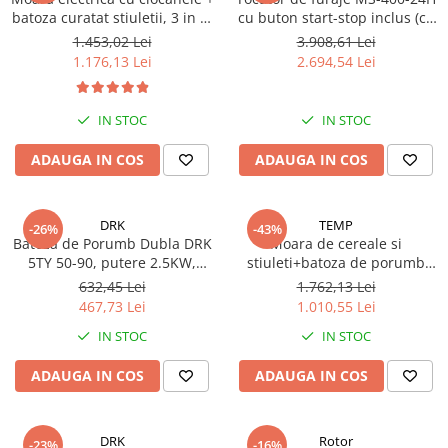
batoza curatat stiuletii, 3 in 1,
cu buton start-stop inclus (cu
Micul Fermier GF-0891-S001-
motor)
1.453,02 Lei
3.908,61 Lei
G01
1.176,13 Lei
2.694,54 Lei
IN STOC
IN STOC
ADAUGA IN COS
ADAUGA IN COS
DRK
TEMP
-26%
-43%
Batoza de Porumb Dubla DRK
Moara de cereale si
5TY 50-90, putere 2.5KW,
stiuleti+batoza de porumb
productie 500kg/h
TEMP-8, 2500 W, 500 Kg/H
632,45 Lei
1.762,13 Lei
467,73 Lei
1.010,55 Lei
IN STOC
IN STOC
ADAUGA IN COS
ADAUGA IN COS
DRK
Rotor
-23%
-16%