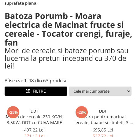
Piese si consumabile pentru
suprafata plana.
Convectoare
Fierastraie electrice
MOTOCOSITORI
Batoza Porumb - Moara
Purificatoare aer
Freze de zapada
Plantatoare + Semanatori
electrica de Macinat fructe si
Radiatoare
Freze si carote
Scarificatoare
Sobe pe gaz
cereale - Tocator crengi, furaje,
Generatoare
Sere si solarii
Tunuri de caldura
fan
Lampi solare
Tocatoare fan, crengi, tulpini
Ventilatoare
Mori de cereale si batoze porumb sau
Ventilatoare Industriale
Masini de slefuit
lucerna la preturi incepand cu 370 de
Chiuvete bucatarie
lei!
Malaxoare
Deshidratoare
Macarale si electopalane
Afiseaza:
1-
48
din
63
produse
Dozatoare de apa
Masini de tencuit
Espressoare, cafetiere si rasnite
FILTRE
Masini de taiat placi ceramice /
gresie / faianta / parchet
Fiare de calcat / Mese pentru
calcat
Masini de canelat
DDT
DDT
-25%
-23%
Forme de prajituri
Moara de cereale 230 KG/H,
Moara pentru macinat
Menghine
3.5KW, DDT cu CUVA MARE
cereale, boabe si stiuleti, 3.5
Hote
Motoare termice
kw, 230 kg/h cu SUPORT
497,22 Lei
695,85 Lei
Hote Decorative
371,13 Lei
537,72 Lei
Motoare electrice