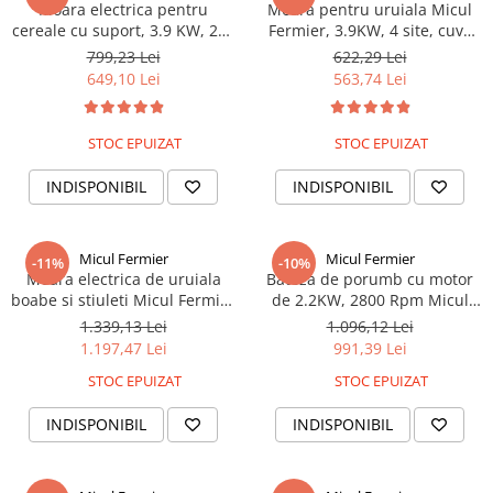
Moara electrica pentru
Moara pentru uruiala Micul
cereale cu suport, 3.9 KW, 270
Fermier, 3.9KW, 4 site, cuva
kg/ora, cuva mare 10 kg, sac,
mare 10 kg, suport metalic
799,23 Lei
622,29 Lei
20 ciocanele, buton, GF-0063-
GF-0063-S001-G03
649,10 Lei
563,74 Lei
S001- G02
STOC EPUIZAT
STOC EPUIZAT
INDISPONIBIL
INDISPONIBIL
Micul Fermier
Micul Fermier
-11%
-10%
Moara electrica de uruiala
Batoza de porumb cu motor
boabe si stiuleti Micul Fermier
de 2.2KW, 2800 Rpm Micul
Nr. 5 - 3KW 500-600Kg/ora,
Fermier 1500-2000kg/h, GF-
1.339,13 Lei
1.096,12 Lei
GF-0890
1140 + GF-1157
1.197,47 Lei
991,39 Lei
STOC EPUIZAT
STOC EPUIZAT
INDISPONIBIL
INDISPONIBIL