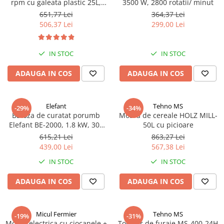
rpm cu galeata plastic 25L,
3500 W, 2800 rotatii/ minut
Micul Fermier GF-2451
651,77 Lei
364,37 Lei
506,37 Lei
299,00 Lei
IN STOC
IN STOC
ADAUGA IN COS
ADAUGA IN COS
Elefant
Tehno MS
-29%
-34%
Batoza de curatat porumb
Moara de cereale HOLZ MILL-
Elefant BE-2000, 1.8 kW, 300
50L cu picioare
kg/h, 2850rpm, transmisie
615,21 Lei
863,27 Lei
curea
439,00 Lei
567,38 Lei
IN STOC
IN STOC
ADAUGA IN COS
ADAUGA IN COS
Micul Fermier
Tehno MS
-19%
-31%
Moara electrica cu ciocanele +
Tocator de furaje MS-400-24H