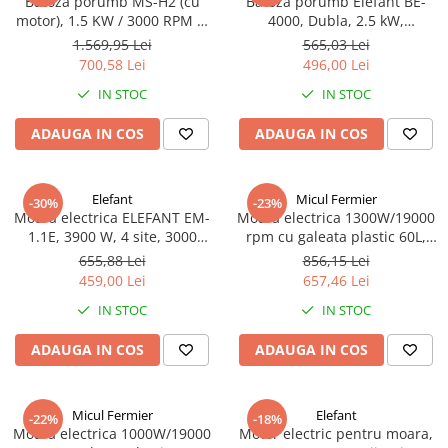
Batoza porumb MS-H2 (cu
Batoza porumb Elefant BE-
motor), 1.5 KW / 3000 RPM si
4000, Dubla, 2.5 kW,
tensiune de 220V, productie
productie 300 kg/h, 2900rpm,
1.569,95 Lei
565,03 Lei
2500 kg/h
transmisie curea
700,58 Lei
496,00 Lei
IN STOC
IN STOC
ADAUGA IN COS
ADAUGA IN COS
Elefant
Micul Fermier
-30%
-23%
Moara electrica ELEFANT EM-
Moara electrica 1300W/19000
1.1E, 3900 W, 4 site, 3000
rpm cu galeata plastic 60L,
rot/min
Micul Fermier GF-2453
655,88 Lei
856,15 Lei
459,00 Lei
657,46 Lei
IN STOC
IN STOC
ADAUGA IN COS
ADAUGA IN COS
Micul Fermier
Elefant
-22%
-18%
Moara electrica 1000W/19000
Motor electric pentru moara,