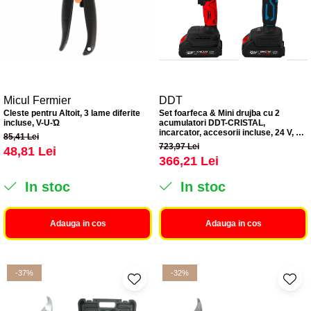
Micul Fermier
DDT
Cleste pentru Altoit, 3 lame diferite
Set foarfeca & Mini drujba cu 2
incluse, V-U-Ώ
acumulatori DDT-CRISTAL,
incarcator, accesorii incluse, 24 V, 2
85,41 Lei
Ah
723,97 Lei
48,81 Lei
366,21 Lei
In stoc
In stoc
Adauga in cos
Adauga in cos
-37%
-32%