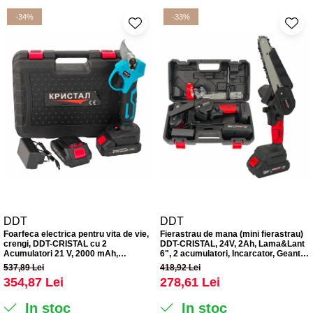
-34%
-33%
DDT
DDT
Foarfeca electrica pentru vita de vie,
Fierastrau de mana (mini fierastrau)
crengi, DDT-CRISTAL cu 2
DDT-CRISTAL, 24V, 2Ah, Lama&Lant
Acumulatori 21 V, 2000 mAh,
6", 2 acumulatori, Incarcator, Geanta
Albastru
de transport
537,89 Lei
418,92 Lei
354,87 Lei
278,61 Lei
In stoc
In stoc