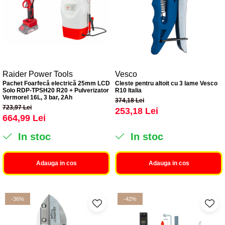
Raider Power Tools
Vesco
Pachet Foarfecă electrică 25mm LCD
Cleste pentru altoit cu 3 lame Vesco
Solo RDP-TPSH20 R20 + Pulverizator
R10 Italia
Vermorel 16L, 3 bar, 2Ah
374,18 Lei
723,97 Lei
253,18 Lei
664,99 Lei
In stoc
In stoc
Adauga in cos
Adauga in cos
-36%
-42%