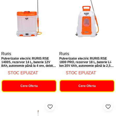
Ruris
Ruris
Pulverizator electric RURIS RSE
Pulverizator electric RURIS RSE
1400S, rezervor 14 L, baterie 12V
1800 PRO, rezervor 18 L, baterie Li-
8Ah, autonomie până la 4 ore, debit
Ion 20V 4Ah, autonomie până la 2,5
4,5 L/min, presiune 87 PSI (6 bari),
ore, debit 4,5 L/min, presiune 87 PSI
STOC EPUIZAT
STOC EPUIZAT
lance telescopică metalică, display
(6 bari), lance telescopică metalică,
LED, furtun de înaltă pre
display LED
Cere Oferta
Cere Oferta