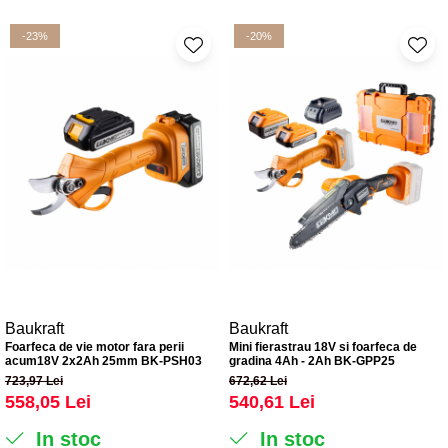
Truse de lipit PPR
Masini de spalat rufe cu uscator
Uscatoare de rufe
Ventuze cu brate pentru transport
-23%
-20%
Masini de facut paine
Vibratoare beton
Pachete electrocasnice
incorporabile
Seturi oale
SANDWICH MAKER
Storcatoare de fructe
Televizoare
Baukraft
Baukraft
Foarfeca de vie motor fara perii
Mini fierastrau 18V si foarfeca de
acum18V 2x2Ah 25mm BK-PSH03
gradina 4Ah - 2Ah BK-GPP25
723,97 Lei
672,62 Lei
558,05 Lei
540,61 Lei
In stoc
In stoc