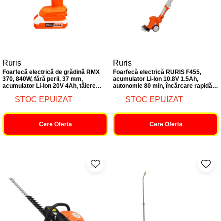
Ruris
Ruris
Foarfecă electrică de grădină RMX
Foarfecă electrică RURIS F455,
370, 840W, fără perii, 37 mm,
acumulator Li-Ion 10.8V 1.5Ah,
acumulator Li-Ion 20V 4Ah, tăiere
autonomie 80 min, încărcare rapidă
rapidă, set complet cu accesorii,
4h
STOC EPUIZAT
STOC EPUIZAT
puternică și eficientă
Cere Oferta
Cere Oferta