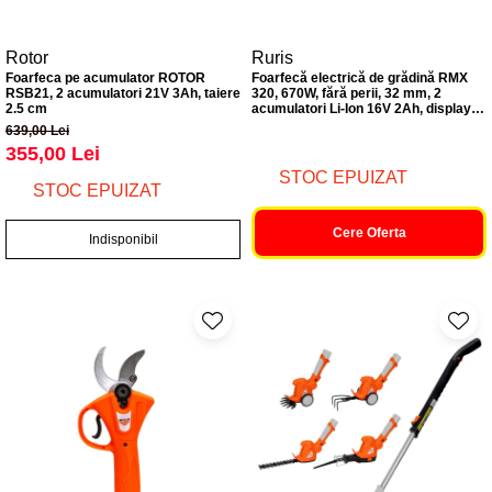
Rotor
Ruris
Foarfeca pe acumulator ROTOR
Foarfecă electrică de grădină RMX
RSB21, 2 acumulatori 21V 3Ah, taiere
320, 670W, fără perii, 32 mm, 2
2.5 cm
acumulatori Li-Ion 16V 2Ah, display
digital, tăiere rapidă, set complet cu
639,00 Lei
accesorii, ușoară și eficientă
355,00 Lei
STOC EPUIZAT
STOC EPUIZAT
Cere Oferta
Indisponibil