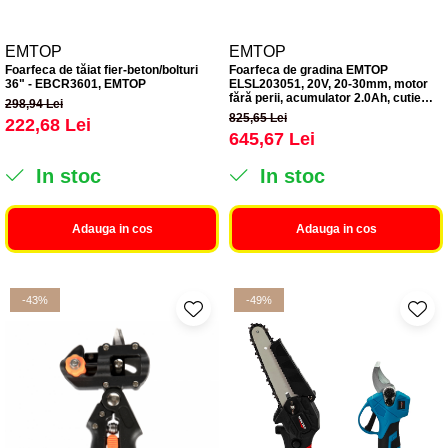
EMTOP
EMTOP
Foarfeca de tăiat fier-beton/bolturi
Foarfeca de gradina EMTOP
36" - EBCR3601, EMTOP
ELSL203051, 20V, 20-30mm, motor
fără perii, acumulator 2.0Ah, cutie
298,94 Lei
transport
825,65 Lei
222,68 Lei
645,67 Lei
In stoc
In stoc
Adauga in cos
Adauga in cos
-43%
-49%