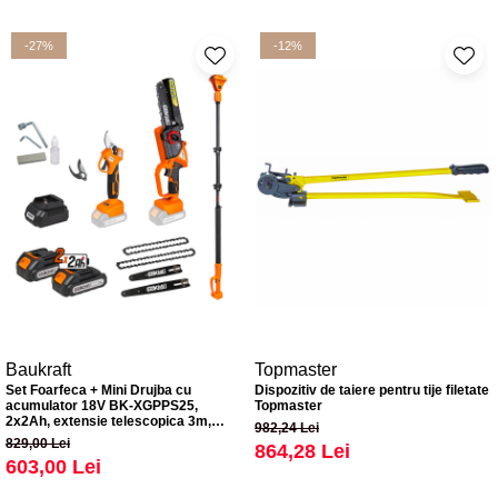
-27%
-12%
Baukraft
Topmaster
Set Foarfeca + Mini Drujba cu
Dispozitiv de taiere pentru tije filetate
acumulator 18V BK-XGPPS25,
Topmaster
2x2Ah, extensie telescopica 3m,
982,24 Lei
lama 20 cm, 6.5 m/s
829,00 Lei
864,28 Lei
603,00 Lei