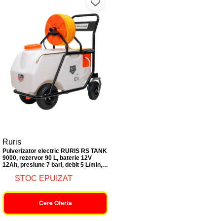
Ruris
Pulverizator electric RURIS RS TANK
9000, rezervor 90 L, baterie 12V
12Ah, presiune 7 bari, debit 5 L/min,
furtun 50 m, lance telescopică
STOC EPUIZAT
metalică, autonomie 4 ore
Cere Oferta