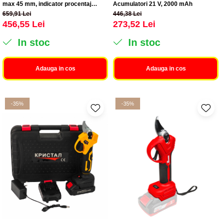
max 45 mm, indicator procentaj
Acumulatori 21 V, 2000 mAh
baterie
659,91 Lei
446,38 Lei
456,55 Lei
273,52 Lei
In stoc
In stoc
Adauga in cos
Adauga in cos
-35%
-35%