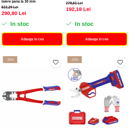
taiere pana la 30 mm
278,61 Lei
622,29 Lei
192,18 Lei
290,80 Lei
In stoc
In stoc
Adauga in cos
Adauga in cos
-26%
-22%