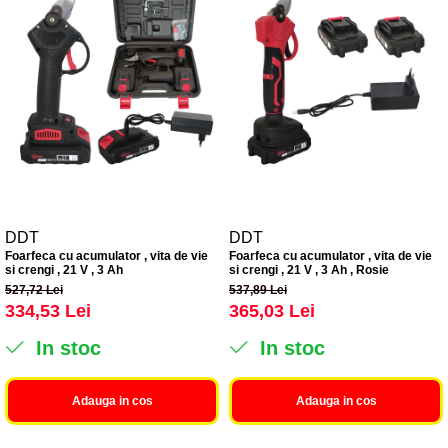
DDT
DDT
Foarfeca cu acumulator , vita de vie
Foarfeca cu acumulator , vita de vie
si crengi , 21 V , 3 Ah
si crengi , 21 V , 3 Ah , Rosie
527,72 Lei
537,89 Lei
334,53 Lei
365,03 Lei
In stoc
In stoc
Adauga in cos
Adauga in cos