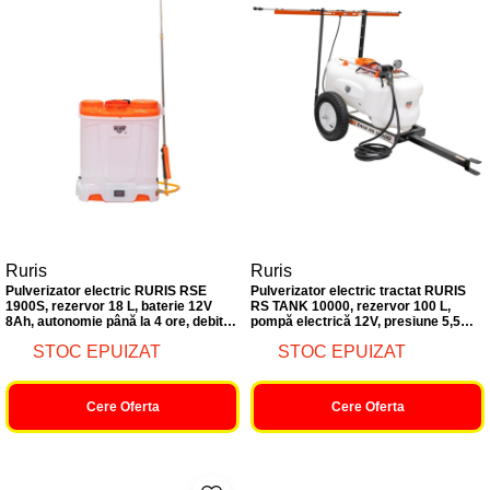
Ruris
Ruris
Pulverizator electric RURIS RSE
Pulverizator electric tractat RURIS
1900S, rezervor 18 L, baterie 12V
RS TANK 10000, rezervor 100 L,
8Ah, autonomie până la 4 ore, debit
pompă electrică 12V, presiune 5,5
4,5 L/min, presiune 87 PSI (6 bari),
bari, debit 3,1 L/min, furtun 5 m, lance
STOC EPUIZAT
STOC EPUIZAT
lance telescopică metalică, display
metalică, 4 duze de pulverizare
LED, furtun de înaltă pre
Cere Oferta
Cere Oferta