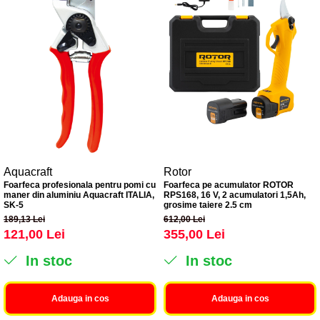
Aquacraft
Rotor
Foarfeca profesionala pentru pomi cu
Foarfeca pe acumulator ROTOR
maner din aluminiu Aquacraft ITALIA,
RPS168, 16 V, 2 acumulatori 1,5Ah,
SK-5
grosime taiere 2.5 cm
189,13 Lei
612,00 Lei
121,00 Lei
355,00 Lei
In stoc
In stoc
Adauga in cos
Adauga in cos