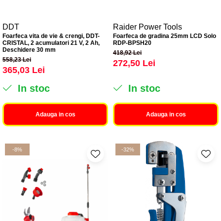
DDT
Raider Power Tools
Foarfeca vita de vie & crengi, DDT-
Foarfeca de gradina 25mm LCD Solo
CRISTAL, 2 acumulatori 21 V, 2 Ah,
RDP-BPSH20
Deschidere 30 mm
418,92 Lei
558,23 Lei
272,50 Lei
365,03 Lei
In stoc
In stoc
Adauga in cos
Adauga in cos
-8%
-32%