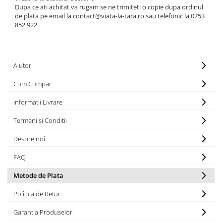
Dupa ce ati achitat va rugam se ne trimiteti o copie dupa ordinul
Hote Telescopice
Nivela de masurat
de plata pe email la contact@viata-la-tara.ro sau telefonic la 0753
Hote Traditionale
852 922
Pistoale de impact electrice si
Hote Incorporabile
pneumatice
Hote Country
Pistoale de vopsit
Hote Insula
Ajutor
Prelungitoare
Hote Cupolare
Cum Cumpar
Polizoare electrice de banc si
Accesorii, consumabile hote
unghiulare
Masini de tocat carne
Informatii Livrare
Rindele si freze pentru lemn
Masini de carnati ( CARNATARI )
Termeni si Conditii
Redresoare auto - roboti de
Masini de spalat vase
pornire
Despre noi
Masini de spalat vase incorporabile
Suflante cu aer cald
FAQ
Masini de spalat vase
Scari metalice
independente
Metode de Plata
Masini de spalat rufe
Strungurii
Politica de Retur
Masini de spalat rufe frontale
Scule cu acumulator
Masini de spalat rufe verticale
Garantia Produselor
Scule pentru electricieni
Masini de spalat rufe incorporabile