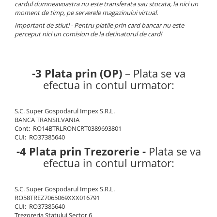
Piese si consumabile pentru
cardul dumneavoastra nu este transferata sau stocata,
la nici un
Convectoare
Fierastraie electrice
MOTOCOSITORI
moment de timp, pe serverele magazinului virtual.
Purificatoare aer
Important de stiut! - Pentru platile prin card bancar nu este
Freze de zapada
Plantatoare + Semanatori
perceput nici un comision de la detinatorul de card!
Radiatoare
Freze si carote
Scarificatoare
Sobe pe gaz
Generatoare
Sere si solarii
Tunuri de caldura
-3 Plata prin (OP)
– Plata se va
Lampi solare
Tocatoare fan, crengi, tulpini
Ventilatoare
efectua in contul urmator:
Ventilatoare Industriale
Masini de slefuit
Chiuvete bucatarie
Malaxoare
S.C. Super Gospodarul Impex S.R.L.
Deshidratoare
Macarale si electopalane
BANCA TRANSILVANIA
Dozatoare de apa
Cont: RO14BTRLRONCRT0389693801
Masini de tencuit
CUI: RO37385640
Espressoare, cafetiere si rasnite
Masini de taiat placi ceramice /
-4 Plata prin Trezorerie -
Plata se va
gresie / faianta / parchet
Fiare de calcat / Mese pentru
efectua in contul urmator:
calcat
Masini de canelat
Forme de prajituri
Menghine
S.C. Super Gospodarul Impex S.R.L.
Hote
RO58TREZ7065069XXX016791
Motoare termice
CUI: RO37385640
Hote Decorative
Trezoreria Statului Sector 6
Motoare electrice