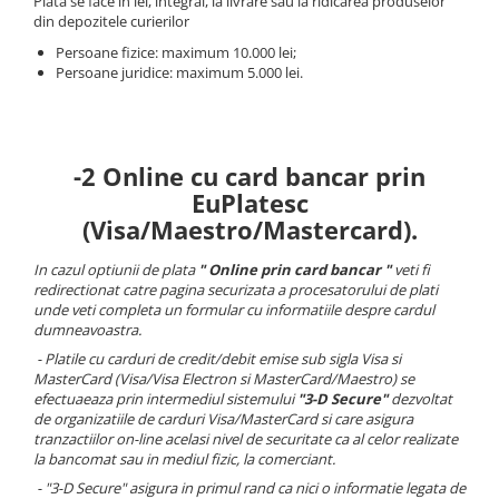
Echipamente procesare
Plata se face în lei, integral, la livrare sau la ridicarea produselor
Compresoare
din depozitele curierilor
Masini de tuns iarba
Racitoare de vin
Procesare Blendere stick &
Persoane fizice: maximum 10.000 lei;
Side-By-Side
Cricuri hidraulice
procesatoare alimente
Masini batut stalpi si accesorii
Persoane juridice: maximum 5.000 lei.
Vitrine frigorifice
Echipamente si accesorii bar
Carucioare pentru transportat-
Motocoase: Motocositoare pe
Aspiratoare uscat, umed si cenusa
Lize
benzina si electrice
Grill-uri si lampi de incalzire
Butelie camping
Chei pentru conducte
Motopompe
Masini de spalat vase si igiena
-2 Online cu card bancar prin
Blendere mixere
Ciocane rotopercutoare si
Motocultoare
Chiuvete, robinete si filtre
EuPlatesc
demolatoare
Butelie camping
Motoburghie si Accesorii
Mobilier de inox
(Visa/Maestro/Mastercard).
Capsatoare pneumatice
Cuptoare
Burghiu (FREZA) pentru pamant
Oale & tigai
In cazul optiunii de plata
" Online prin card bancar "
veti fi
Despicatoare de busteni si
Motoburgie
Cuptoare incorporabile
Pizza, paste si kebab
redirectionat catre pagina securizata a procesatorului de plati
topoare
unde veti completa un formular cu informatiile despre cardul
Pompe de stropit atomizoare
Cuptoare cu microunde
Portelan, tacamuri si articole
Disc taiat metal
dumneavoastra.
Cuptoare electrice
pentru masa
Pompe de apa murdara
- Platile cu carduri de credit/debit emise sub sigla Visa si
Disc cu vidia pentru lemn
Friteuze
Tavi gastronorm/Accesorii
MasterCard (Visa/Visa Electron si MasterCard/Maestro)
se
Pompe de suprafata
Echipamente de protectie
efectuaeaza prin intermediul sistemului
"3-D Secure"
dezvoltat
Climatizare si sisteme de incalzire
Pompe submersibile
de organizatiile de carduri Visa/MasterCard si care asigura
Echipamente cu Acumulatori 18V
Aeroterme
tranzactiilor on-line acelasi nivel de securitate ca al celor realizate
Piese si consumabile pentru
Detoolz
la bancomat sau in mediul fizic, la comerciant.
Aer conditionat
DRUJBE
- "3-D Secure" asigura in primul rand ca nici o informatie legata de
Electrozi
Calorifere electrice