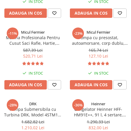
IN STOC
IN STOC
ADAUGA IN COS
ADAUGA IN COS
Micul Fermier
Micul Fermier
-11%
-23%
Masina Profesionala Pentru
Pompa cu presostat,
Cusut Saci Rafie, Hartie,
autoamorsare, corp dublu,
Panza-Plastic 210w taiere
12V, 8 litri / minut, 110PSI, 7.5
587,39 Lei
165,74 Lei
automata, Micul Fermier GF-
bari Pandora
520,71 Lei
127,10 Lei
1681
IN STOC
IN STOC
ADAUGA IN COS
ADAUGA IN COS
DRK
Heinner
-28%
-36%
Pompa Submersibila cu
Congelator Heinner HFF-
Turbina DRK, Model 4STM10-
HM91E++, 91 l, 4 sertare,
12, ieșire pe 2 Țoli, refulare la
Clasa E, Control mecanic, H 85
1.682,82 Lei
1.290,33 Lei
74 m, putere 1.8kW 2.5cp, 12
cm, Alb
1.210,02 Lei
832,00 Lei