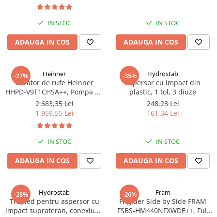
turbine, debit 14400 m/h
IN STOC
IN STOC
ADAUGA IN COS
ADAUGA IN COS
Heinner
Hydrostab
-27%
-35%
Uscator de rufe Heinner
Aspersor cu impact din
HHPD-V9T1CHSA++, Pompa de
plastic, 1 tol, 3 diuze
caldura, 9 kg, Clasa A++,
2.683,35 Lei
248,28 Lei
Functie Anti-sifonare, Argintiu
1.959,55 Lei
161,34 Lei
IN STOC
IN STOC
ADAUGA IN COS
ADAUGA IN COS
Hydrostab
Fram
-28%
-26%
Trepied pentru aspersor cu
Frigider Side by Side FRAM
impact suprateran, conexiune
FSBS-HM440NFXWDE++, Full