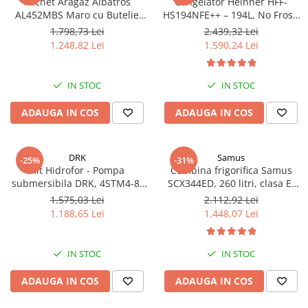
Pachet Aragaz Albatros
Congelator Heinner HFF-
AL452MBS Maro cu Butelie
HS194NFE++ – 194L, No Frost,
GPL 26L și Regulator Gaz – 4
6 Compartimente, Control
1.798,73 Lei
2.439,32 Lei
Arzătoare pe Gaz, Cuptor pe
Electronic
1.248,82 Lei
1.590,24 Lei
Gaz, Siguranță Plită + Cuptor,
Geam Dublu la Cuptor, Tava și
Grătar Cuptor
IN STOC
IN STOC
ADAUGA IN COS
ADAUGA IN COS
DRK
Samus
-25%
-31%
Kit Hidrofor - Pompa
Combina frigorifica Samus
submersibila DRK, 4STM4-8,
SCX344ED, 260 litri, clasa E,
putere 1.8 kW, debit 5m3/h, 8
inaltime 180 cm, dozator de
1.575,03 Lei
2.112,92 Lei
turbine + Vas de expansiune
apa, termostat reglabil, usi
1.188,65 Lei
1.448,07 Lei
100 L, racord 5 cai, supapa de
reversibile, lumina interioara
sens, presostat, manometru
tip LED, picioare reglabile,
argintie
IN STOC
IN STOC
ADAUGA IN COS
ADAUGA IN COS