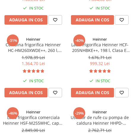
Truse de scule
Masini de spalat rufe cu uscator
IN STOC
IN STOC
Truse de lipit PPR
Uscatoare de rufe
ADAUGA IN COS
ADAUGA IN COS
Ventuze cu brate pentru transport
Masini de facut paine
Vibratoare beton
Pachete electrocasnice
incorporabile
Heinner
Heinner
-31%
-40%
Combina frigorifica Heinner
Lada frigorifica Heinner HCF-
Seturi oale
HC-HM260XWDE++, 260 l,
205NHBKE++, 198 l, Clasa E,
Clasa E, Dozator apa, Control
Compresor inverter, Display
SANDWICH MAKER
1.978,39 Lei
1.676,71 Lei
electronic, Iluminare LED, Usi
waterproof, Negru
1.364,70 Lei
999,32 Lei
Storcatoare de fructe
reversibile, H 180 cm, Argintiu
Televizoare
IN STOC
IN STOC
ADAUGA IN COS
ADAUGA IN COS
Heinner
Heinner
-46%
-29%
Lada frigorifica comerciala
Uscator de rufe cu pompa de
Heinner HSF-M255WHC, capac
caldura Heinner HHPD-
din sticla, 255L, clasa C,
V9T2KA++ Capacitate 9kg,
2.849,00 Lei
2.762,71 Lei