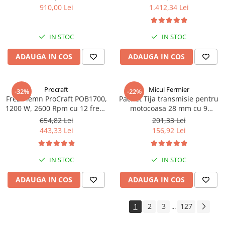
de siguranță plită și cuptor,
m³/h, putere 2500 W, 20
910,00 Lei
1.412,34 Lei
Capac metalic, Argintiu
turbine, Inox, 30 m cablu
IN STOC
IN STOC
ADAUGA IN COS
ADAUGA IN COS
Procraft
Micul Fermier
-32%
-22%
Freza lemn ProCraft POB1700,
Pachet Tija transmisie pentru
1200 W, 2600 Rpm cu 12 freze
motocoasa 28 mm cu 9
pentru lemn incluse in pachet
caneluri+Angrenaj unghiular,
654,82 Lei
201,33 Lei
9 caneluri cu 28 mm+Cap
443,33 Lei
156,92 Lei
superior
IN STOC
IN STOC
ADAUGA IN COS
ADAUGA IN COS
1
2
3
127
...