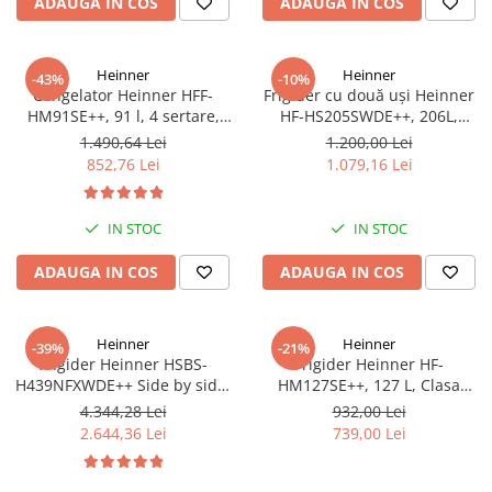
ADAUGA IN COS
ADAUGA IN COS
Heinner
Heinner
-43%
-10%
Congelator Heinner HFF-
Frigider cu două uși Heinner
HM91SE++, 91 l, 4 sertare,
HF-HS205SWDE++, 206L,
Control mecanic, Clasa E, H 85
Dozator de apă, Clasa E,
1.490,64 Lei
1.200,00 Lei
cm, Argintiu
Argintiu
852,76 Lei
1.079,16 Lei
IN STOC
IN STOC
ADAUGA IN COS
ADAUGA IN COS
Heinner
Heinner
-39%
-21%
Frigider Heinner HSBS-
Frigider Heinner HF-
H439NFXWDE++ Side by side,
HM127SE++, 127 L, Clasa
433 l, No Frost, Dozator de
energetică E, Dezghețare
4.344,28 Lei
932,00 Lei
apa, Functie smart, Functie
automată, Control mecanic cu
2.644,36 Lei
739,00 Lei
congelare si racire rapida,
termostat ajustabil, Ușă
Clasa E, H 176.5 cm, inox
reversibilă, LED, Argintiu