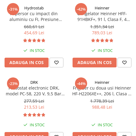
Hydrostab
Heinner
-31%
-42%
Aspersor cu impact din
Congelator Heinner HFF-
aluminiu cu FI, Presiune
91HBKF+, 91 l, Clasa F, 4
(bar)1.5-5, Diametru de
sertare, Control mecanic, H 85
660,61 Lei
1.351,34 Lei
aspersie (m)32-58
cm, Negru
454,69 Lei
789,03 Lei
IN STOC
IN STOC
ADAUGA IN COS
ADAUGA IN COS
DRK
Heinner
-23%
-44%
Presostat electronic DRK,
Frigider cu doua usi Heinner
model PC-58, 220 V, 9,5 Bar,
HF-H2206XE++, 206 l, Clasa E,
1Kw, 10A
lumina LED, 3 rafturi de sticla,
277,59 Lei
1.778,39 Lei
H 143 cm, Inox
213,53 Lei
988,48 Lei
IN STOC
IN STOC