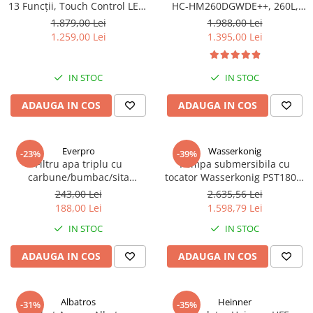
13 Funcții, Touch Control LED,
HC-HM260DGWDE++, 260L,
Panou Sticlă Neagră – Grill,
Clasa E, Dozator Apă, Control
1.879,00 Lei
1.988,00 Lei
Convectie 3D, Autocurățare
Electronic, LED, 180 cm, Gri
1.259,00 Lei
1.395,00 Lei
Catalitică + Accesorii Incluse
Antracit Texturat
IN STOC
IN STOC
ADAUGA IN COS
ADAUGA IN COS
Everpro
Wasserkonig
-23%
-39%
Filtru apa triplu cu
Pompa submersibila cu
carbune/bumbac/sita
tocator Wasserkonig PST1800,
3x3/4"*10
particule max. 10 mm, putere
243,00 Lei
2.635,56 Lei
1800 W, debit 17500 l/h,
188,00 Lei
1.598,79 Lei
inaltime refulare 11.5 m
IN STOC
IN STOC
ADAUGA IN COS
ADAUGA IN COS
Albatros
Heinner
-31%
-35%