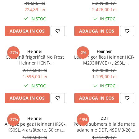
1 tol filet exterior, inaltime 60
No Frost, 439 L, Inverter,
313,86 Lei
3.289,00 Lei
cm
Dozator apă, Display Touch,
224,89 Lei
2.426,00 Lei
Clasa E, Aspect Inox
IN STOC
IN STOC
ADAUGA IN COS
ADAUGA IN COS
Heinner
Heinner
-27%
-2%
Combină frigorifică No Frost
Lada Frigorifica Heinner HCF-
Heinner HCNF-
M293INVCE++, 293L,
HM293INVXE++, 293L,
Convertibila
2.178,00 Lei
1.220,00 Lei
Compresor Inverter, Clasa E,
Frigider/Congelator,
1.596,00 Lei
1.199,00 Lei
Uși Reversibile, Aspect Inox
Compresor Inverter, Clasa
IN STOC
IN STOC
Energetica E, 2 Cosuri, Lumina
LED, Alb
ADAUGA IN COS
ADAUGA IN COS
Heinner
DDT
-37%
-19%
Aragaz pe gaz Heinner HFSC-
Pompa submersibila de mare
K50SL, 4 arzătoare, 50 cm,
adancime DDT, 4SDM3-20,
Duze GPL incluse​​​​​​​, Dispozitiv
refulare la 250 m, debit 12
1.439,00 Lei
1.747,89 Lei