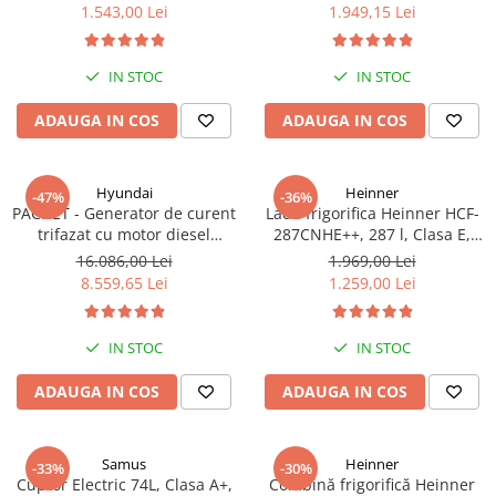
functionare convertibila
Clasa A++, 15 programe,
1.543,00 Lei
1.949,15 Lei
(frigider/congelator), 1 cos,
Display LED, Program Baby
alb
Care, Functie anti-sifonare
IN STOC
IN STOC
ADAUGA IN COS
ADAUGA IN COS
Hyundai
Heinner
-47%
-36%
PACHET - Generator de curent
Lada frigorifica Heinner HCF-
trifazat cu motor diesel
287CNHE++, 287 l, Clasa E,
Hyundai DHY8600SE-T, putere
Compresor inverter, Iluminare
16.086,00 Lei
1.969,00 Lei
motor 12 CP, Putere maxima
LED, Functionalitate frigider,
8.559,65 Lei
1.259,00 Lei
7.9 kVA, tensiune 380 / 220 V +
Alb
Automatizare trifazata ATS12-
3P
IN STOC
IN STOC
ADAUGA IN COS
ADAUGA IN COS
Samus
Heinner
-33%
-30%
Cuptor Electric 74L, Clasa A+,
Combină frigorifică Heinner