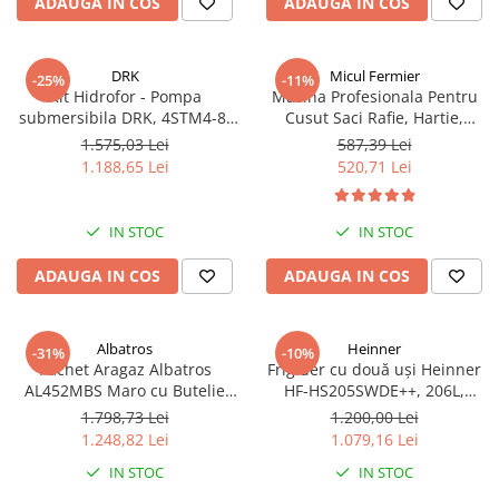
ADAUGA IN COS
ADAUGA IN COS
DRK
Micul Fermier
-25%
-11%
Kit Hidrofor - Pompa
Masina Profesionala Pentru
submersibila DRK, 4STM4-8,
Cusut Saci Rafie, Hartie,
putere 1.8 kW, debit 5m3/h, 8
Panza-Plastic 210w taiere
1.575,03 Lei
587,39 Lei
turbine + Vas de expansiune
automata, Micul Fermier GF-
1.188,65 Lei
520,71 Lei
100 L, racord 5 cai, supapa de
1681
sens, presostat, manometru
IN STOC
IN STOC
ADAUGA IN COS
ADAUGA IN COS
Albatros
Heinner
-31%
-10%
Pachet Aragaz Albatros
Frigider cu două uși Heinner
AL452MBS Maro cu Butelie
HF-HS205SWDE++, 206L,
GPL 26L și Regulator Gaz – 4
Dozator de apă, Clasa E,
1.798,73 Lei
1.200,00 Lei
Arzătoare pe Gaz, Cuptor pe
Argintiu
1.248,82 Lei
1.079,16 Lei
Gaz, Siguranță Plită + Cuptor,
IN STOC
IN STOC
Geam Dublu la Cuptor, Tava și
Grătar Cuptor