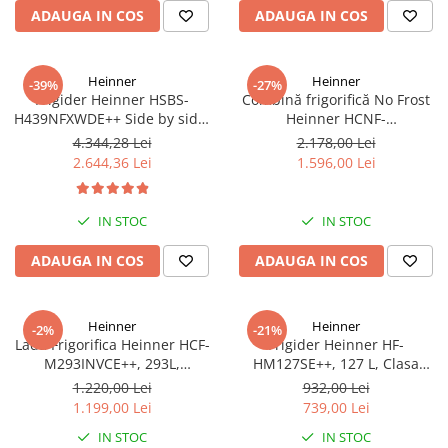
ADAUGA IN COS
ADAUGA IN COS
Heinner
Heinner
-39%
-27%
Frigider Heinner HSBS-
Combină frigorifică No Frost
H439NFXWDE++ Side by side,
Heinner HCNF-
433 l, No Frost, Dozator de
HM293INVXE++, 293L,
4.344,28 Lei
2.178,00 Lei
apa, Functie smart, Functie
Compresor Inverter, Clasa E,
2.644,36 Lei
1.596,00 Lei
congelare si racire rapida,
Uși Reversibile, Aspect Inox
Clasa E, H 176.5 cm, inox
IN STOC
IN STOC
ADAUGA IN COS
ADAUGA IN COS
Heinner
Heinner
-2%
-21%
Lada Frigorifica Heinner HCF-
Frigider Heinner HF-
M293INVCE++, 293L,
HM127SE++, 127 L, Clasa
Convertibila
energetică E, Dezghețare
1.220,00 Lei
932,00 Lei
Frigider/Congelator,
automată, Control mecanic cu
1.199,00 Lei
739,00 Lei
Compresor Inverter, Clasa
termostat ajustabil, Ușă
IN STOC
IN STOC
Energetica E, 2 Cosuri, Lumina
reversibilă, LED, Argintiu