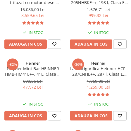
trifazat cu motor diesel
205NHBKE++, 198 l, Clasa E,
Hyundai DHY8600SE-T, putere
Compresor inverter, Display
16.086,00 Lei
1.676,71 Lei
motor 12 CP, Putere maxima
waterproof, Negru
8.559,65 Lei
999,32 Lei
7.9 kVA, tensiune 380 / 220 V +
Automatizare trifazata ATS12-
3P
IN STOC
IN STOC
ADAUGA IN COS
ADAUGA IN COS
Heinner
Heinner
-32%
-36%
Frigider Mini-Bar HEINNER
Lada frigorifica Heinner HCF-
HMB-HM41E++, 41L, Clasa E,
287CNHE++, 287 l, Clasa E,
Alb, Răcire Statică
Compresor inverter, Iluminare
699,56 Lei
1.969,00 Lei
LED, Functionalitate frigider,
477,72 Lei
1.259,00 Lei
Alb
IN STOC
IN STOC
ADAUGA IN COS
ADAUGA IN COS