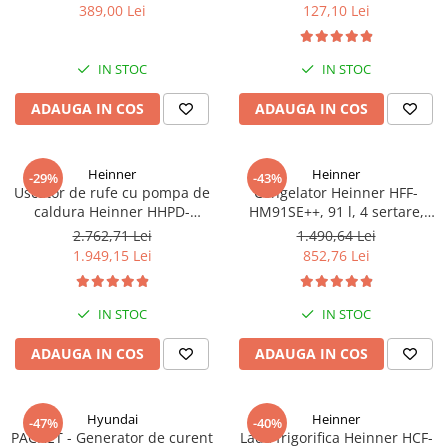
bari Pandora
389,00 Lei
127,10 Lei
IN STOC
IN STOC
ADAUGA IN COS
ADAUGA IN COS
Heinner
Heinner
-29%
-43%
Uscator de rufe cu pompa de
Congelator Heinner HFF-
caldura Heinner HHPD-
HM91SE++, 91 l, 4 sertare,
V9T2KA++ Capacitate 9kg,
Control mecanic, Clasa E, H 85
2.762,71 Lei
1.490,64 Lei
Clasa A++, 15 programe,
cm, Argintiu
1.949,15 Lei
852,76 Lei
Display LED, Program Baby
Care, Functie anti-sifonare
IN STOC
IN STOC
ADAUGA IN COS
ADAUGA IN COS
Hyundai
Heinner
-47%
-40%
PACHET - Generator de curent
Lada frigorifica Heinner HCF-