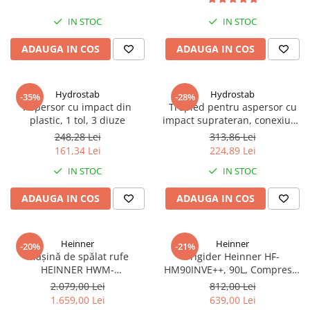
IN STOC
IN STOC
ADAUGA IN COS
ADAUGA IN COS
Hydrostab
Hydrostab
-35%
-28%
Aspersor cu impact din
Trepied pentru aspersor cu
plastic, 1 tol, 3 diuze
impact suprateran, conexiune
1 tol filet exterior, inaltime 60
248,28 Lei
313,86 Lei
cm
161,34 Lei
224,89 Lei
IN STOC
IN STOC
ADAUGA IN COS
ADAUGA IN COS
Heinner
Heinner
-20%
-21%
Mașină de spălat rufe
Frigider Heinner HF-
HEINNER HWM-
HM90INVE++, 90L, Compresor
HME1014IVA10+++, 10 kg,
Inverter, Clasa E, Ușă
2.079,00 Lei
812,00 Lei
1400 rpm, Motor Inverter, 15
Reversibilă, Termostat
1.659,00 Lei
639,00 Lei
programe, Panou Digital,
Reglabil, Alb