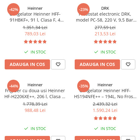
Heinner
DRK
-42%
-23%
Congelator Heinner HFF-
Presostat electronic DRK,
91HBKF+, 91 l, Clasa F, 4
model PC-58, 220 V, 9,5 Bar,
sertare, Control mecanic, H 85
1Kw, 10A
1.351,34 Lei
277,59 Lei
cm, Negru
789,03 Lei
213,53 Lei
IN STOC
IN STOC
ADAUGA IN COS
ADAUGA IN COS
Heinner
Heinner
-44%
-35%
Frigider cu doua usi Heinner
Congelator Heinner HFF-
HF-H2206XE++, 206 l, Clasa E,
HS194NFE++ – 194L, No Frost,
lumina LED, 3 rafturi de sticla,
6 Compartimente, Control
1.778,39 Lei
2.439,32 Lei
H 143 cm, Inox
Electronic
988,48 Lei
1.590,24 Lei
IN STOC
IN STOC