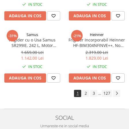
IN STOC
IN STOC
Funcție Adăugare haine, Alb
ADAUGA IN COS
ADAUGA IN COS
Samus
Heinner
-31%
-21%
Frigider cu o Usa Samus
Frigider Incorporabil Heinner
SR299IE, 242 L, Motor
HF-BIM304NFINVE++, No
Inverter, Clasa E, Dezghetare
Frost, Compresor Inverter, 304
1.659,00 Lei
2.319,00 Lei
Automata, 5 Rafturi din Sticla,
L, Clasa E, Control Electronic,
1.142,00 Lei
1.829,00 Lei
Alb
Super Racire
IN STOC
IN STOC
ADAUGA IN COS
ADAUGA IN COS
1
2
3
127
...
SOCIAL
Urmareste-ne in social media