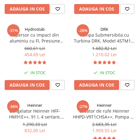
LED, Alb
ADAUGA IN COS
ADAUGA IN COS
Hydrostab
DRK
-31%
-28%
Aspersor cu impact din
Pompa Submersibila cu
aluminiu cu FI, Presiune
Turbina DRK, Model 4STM10-
(bar)1.5-5, Diametru de
12, ieșire pe 2 Țoli, refulare la
660,61 Lei
1.682,82 Lei
aspersie (m)32-58
74 m, putere 1.8kW 2.5cp, 12
454,69 Lei
1.210,02 Lei
turbine, debit 14400 m/h
IN STOC
IN STOC
ADAUGA IN COS
ADAUGA IN COS
Heinner
Heinner
-36%
-27%
Congelator Heinner HFF-
Uscator de rufe Heinner
HM91E++, 91 l, 4 sertare,
HHPD-V9T1CHSA++, Pompa de
Clasa E, Control mecanic, H 85
caldura, 9 kg, Clasa A++,
1.290,33 Lei
2.683,35 Lei
cm, Alb
Functie Anti-sifonare, Argintiu
832,00 Lei
1.959,55 Lei