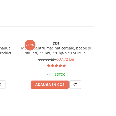
DDT
-23%
-41%
 manual
Moara pentru macinat cereale, boabe si
Batoză po
roductie
stiuleti, 3.5 kw, 230 kg/h cu SUPORT
kW, 2
cap
695,85 Lei
537,72 Lei
1
IN STOC
ADAUGA IN COS
AD