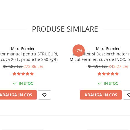
PRODUSE SIMILARE
Micul Fermier
Micul Fermier
-7%
itor manual pentru STRUGURI,
Zdrobitor si Desciorchinator
cuva 20 L, productie 350 kg/h
Micul Fermier, cuva de INOX, p
300 KG/H, GF-1437
354,87 Lei
273,86 Lei
904,96 Lei
843,27 Lei
IN STOC
IN STOC
ADAUGA IN COS
ADAUGA IN COS