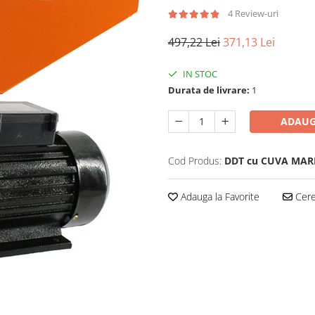
4 Review-uri
497,22 Lei
371,13 Lei
IN STOC
Durata de livrare:
1
ADAUG
Cod Produs:
DDT cu CUVA MAR
Adauga la Favorite
Cere 