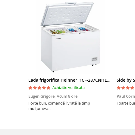
Lada frigorifica Heinner HCF-287CNHE++, 287 l, Clasa E, Compresor inverter, Iluminare LED, Functionalitate frigider, Alb
Achizitie verificata
Eugen Grigore,
Acum 8 ore
Paul Corn
Forte bun, comandă livrată la timp
Foarte bu
mulțumesc...