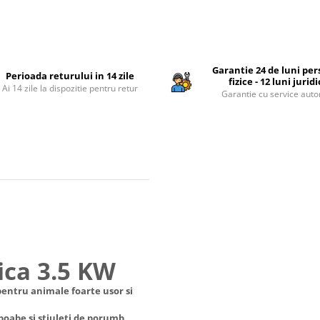
Garantie 24 de luni pe
Perioada returului in 14 zile
fizice - 12 luni jurid
Ai 14 zile la dispozitie pentru retur
Garantie cu service auto
ica 3.5 KW
entru animale foarte usor si
boabe si stiuleti de porumb