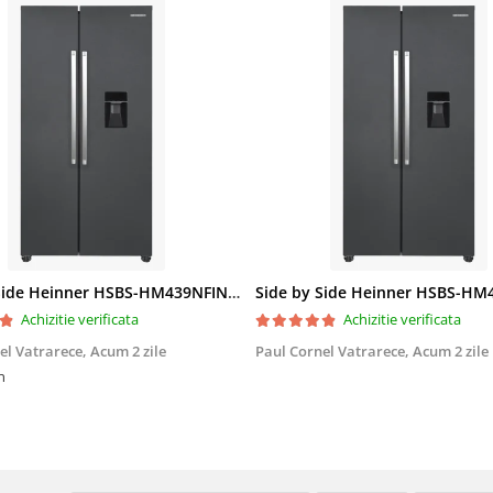
Side by Side Heinner HSBS-HM439NFINVDGWDE++, Total No Frost, Compresor Inverter, Dozator Apa, Display Touch LED, 439 L, Clasa E, Gri Antracit Texturat
Achizitie verificata
Achizitie verificata
el Vatrarece,
Acum 2 zile
Paul Cornel Vatrarece,
Acum 2 zile
n