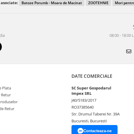
 asociate:
Batoze Porumb - Moara de Macinat
ZOOTEHNIE
Mori pentr
dia
08:00 - 18:00 
DATE COMERCIALE
 Plata
SC Super Gospodarul
Impex SRL
e Retur
J40/5183/2017
Produselor
RO37385640
de Retur
Str. Drumul Taberei Nr. 39A
Bucuresti, Bucuresti
Contacteaza-ne