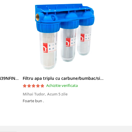
Side by Side Heinner HSBS-HM439NFINVDGWDE++, Total No Frost, Compresor Inverter, Dozator Apa, Display Touch LED, 439 L, Clasa E, Gri Antracit Texturat
Filtru apa triplu cu carbune/bumbac/sita 3x3/4"*10
Achizitie verificata
Mihai Tudor,
Acum 5 zile
Viorel Stăne
Foarte bun .
Foarte mulțumit, își face treaba Rap
preț ,super