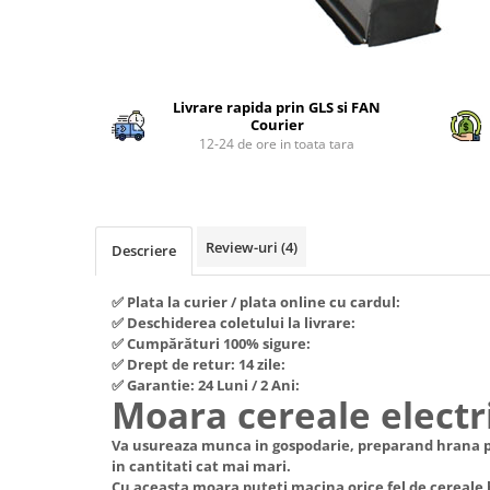
Piese si consumabile pentru
Convectoare
Fierastraie electrice
MOTOCOSITORI
Purificatoare aer
Freze de zapada
Plantatoare + Semanatori
Distribuie
Radiatoare
pe
Freze si carote
Scarificatoare
Sobe pe gaz
Livrare rapida prin GLS si FAN
Facebook
Courier
Generatoare
Sere si solarii
Tunuri de caldura
12-24 de ore in toata tara
Lampi solare
Tocatoare fan, crengi, tulpini
Ventilatoare
Ventilatoare Industriale
Masini de slefuit
Chiuvete bucatarie
Malaxoare
Review-uri
(4)
Descriere
Deshidratoare
Macarale si electopalane
Dozatoare de apa
Masini de tencuit
✅ Plata la curier / plata online cu cardul:
Espressoare, cafetiere si rasnite
✅ Deschiderea coletului la livrare:
Masini de taiat placi ceramice /
✅ Cumpărături 100% sigure:
gresie / faianta / parchet
Fiare de calcat / Mese pentru
✅ Drept de retur: 14 zile:
calcat
✅ Garantie: 24 Luni / 2 Ani:
Masini de canelat
Moara cereale electr
Forme de prajituri
Menghine
Va usureaza munca in gospodarie, preparand hrana p
Hote
Motoare termice
in cantitati cat mai mari.
Hote Decorative
Cu aceasta moara puteti macina orice fel de cereale 
Motoare electrice