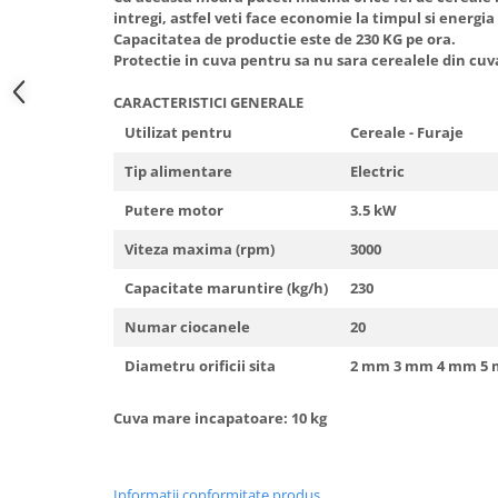
intregi, astfel veti face economie la timpul si energia
Hote Telescopice
Nivela de masurat
Capacitatea de productie este de 230 KG pe ora.
Hote Traditionale
Protectie in cuva pentru sa nu sara cerealele din cuv
Pistoale de impact electrice si
Hote Incorporabile
pneumatice
CARACTERISTICI GENERALE
Hote Country
Pistoale de vopsit
Utilizat pentru
Cereale - Furaje
Hote Insula
Prelungitoare
Hote Cupolare
Tip alimentare
Electric
Polizoare electrice de banc si
Accesorii, consumabile hote
Putere motor
3.5 kW
unghiulare
Masini de tocat carne
Rindele si freze pentru lemn
Viteza maxima (rpm)
3000
Masini de carnati ( CARNATARI )
Redresoare auto - roboti de
Capacitate maruntire (kg/h)
230
Masini de spalat vase
pornire
Masini de spalat vase incorporabile
Numar ciocanele
20
Suflante cu aer cald
Masini de spalat vase
Diametru orificii sita
2 mm 3 mm 4 mm 5
Scari metalice
independente
Masini de spalat rufe
Strungurii
Cuva mare incapatoare: 10 kg
Masini de spalat rufe frontale
Scule cu acumulator
Masini de spalat rufe verticale
Scule pentru electricieni
Informatii conformitate produs
Masini de spalat rufe incorporabile