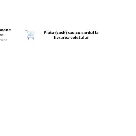
rsoane
Plata (cash) sau cu cardul la
ice
livrarea coletului
rizat