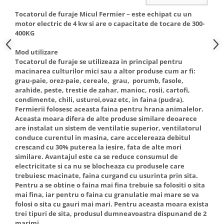
Tocatorul de furaje Micul Fermier – este echipat cu un
motor electric de 4 kw si are o capacitate de tocare de 300-
400KG
Mod utilizare
Tocatorul de furaje se utilizeaza in principal pentru
macinarea culturilor mici sau a altor produse cum ar fi:
grau-paie, orez-paie, cereale, grau, porumb, fasole,
arahide, peste, trestie de zahar, manioc, rosii, cartofi,
condimente, chili, usturoi,ovaz etc, in faina (pudra).
Fermierii folosesc aceasta faina pentru hrana animalelor.
Aceasta moara difera de alte produse similare deoarece
are instalat un sistem de ventilatie superior, ventilatorul
conduce curentul in masina, care accelereaza debitul
crescand cu 30% puterea la iesire, fata de alte mori
similare. Avantajul este ca se reduce consumul de
electricitate si ca nu se blocheaza cu produsele care
trebuiesc macinate, faina curgand cu usurinta prin sita.
Pentru a se obtine o faina mai fina trebuie sa folositi o sita
mai fina, iar pentru o faina cu granulatie mai mare se va
folosi o sita cu gauri mai mari. Pentru aceasta moara exista
trei tipuri de sita, produsul dumneavoastra dispunand de 2
marimi.