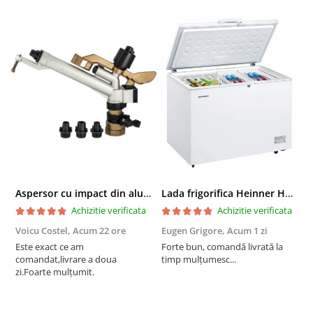
Aspersor cu impact din aluminiu cu FI, Presiune (bar)1.5-5, Diametru de aspersie (m)32-58
Lada frigorifica Heinner HCF-287CNHE++, 287 l, Clasa E, Compresor inverter, Iluminare LED, Functionalitate frigider, Alb
Achizitie verificata
Achizitie verificata
Voicu Costel,
Acum 22 ore
Eugen Grigore,
Acum 1 zi
P
z
Este exact ce am
Forte bun, comandă livrată la
comandat,livrare a doua
timp mulțumesc...
F
zi.Foarte mulțumit.