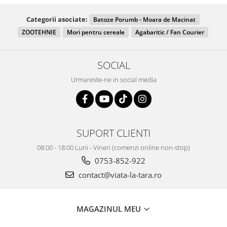
Categorii asociate:
Batoze Porumb - Moara de Macinat
ZOOTEHNIE
Mori pentru cereale
Agabaritic / Fan Courier
SOCIAL
Urmareste-ne in social media
SUPORT CLIENTI
08:00 - 18:00 Luni - Vineri (comenzi online non-stop)
0753-852-922
contact@viata-la-tara.ro
MAGAZINUL MEU