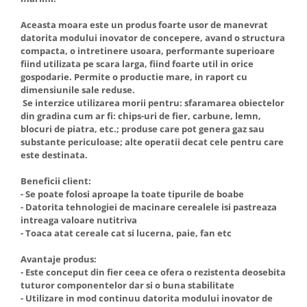
Aceasta moara este un produs foarte usor de manevrat
datorita modului inovator de concepere, avand o structura
compacta, o intretinere usoara, performante superioare
fiind utilizata pe scara larga, fiind foarte util in orice
gospodarie. Permite o productie mare, in raport cu
dimensiunile sale reduse.
Se interzice utilizarea morii pentru: sfaramarea obiectelor
din gradina cum ar fi: chips-uri de fier, carbune, lemn,
blocuri de piatra, etc.; produse care pot genera gaz sau
substante periculoase; alte operatii decat cele pentru care
este destinata.
Beneficii client:
- Se poate folosi aproape la toate tipurile de boabe
- Datorita tehnologiei de macinare cerealele isi pastreaza
intreaga valoare nutitriva
- Toaca atat cereale cat si lucerna, paie, fan etc
Avantaje produs:
- Este conceput din fier ceea ce ofera o rezistenta deosebita
tuturor componentelor dar si o buna stabilitate
- Utilizare in mod continuu datorita modului inovator de