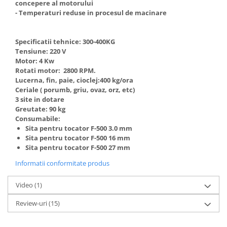
concepere al motorului
- Temperaturi reduse in procesul de macinare
Specificatii tehnice: 300-400KG
Tensiune: 220 V
Motor: 4 Kw
Rotati motor: 2800 RPM.
Lucerna, fin, paie, cioclej:400 kg/ora
Ceriale ( porumb, griu, ovaz, orz, etc)
3 site in dotare
Greutate: 90 kg
Consumabile:
Sita pentru tocator F-500 3.0 mm
Sita pentru tocator F-500 16 mm
Sita pentru tocator F-500 27 mm
Informatii conformitate produs
Video
(1)
Review-uri
(15)