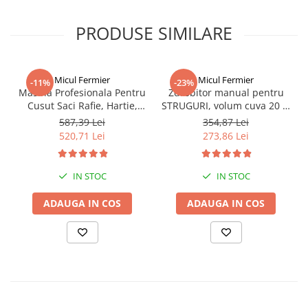
PRODUSE SIMILARE
Micul Fermier
Micul Fermier
-11%
-23%
Masina Profesionala Pentru
Zdrobitor manual pentru
Cusut Saci Rafie, Hartie,
STRUGURI, volum cuva 20 L,
Panza-Plastic 210w taiere
productie 350 kg/h
587,39 Lei
354,87 Lei
automata, Micul Fermier
520,71 Lei
273,86 Lei
GF-1681
IN STOC
IN STOC
ADAUGA IN COS
ADAUGA IN COS