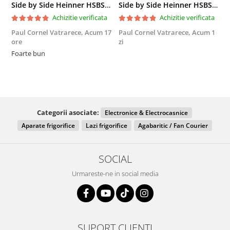
Side by Side Heinner HSBS-HM439NFINVDGWDE++, Total No Frost, Compresor Inverter, Dozator Apa, Display Touch LED, 439 L, Clasa E, Gri Antracit Texturat
Side by Side Heinner HSBS-HM439NFINVDGWDE++, Total No Frost, Compresor Inverter, Dozator Apa, Display Touch LED, 439 L, Clasa E, Gri Antracit Texturat
Achizitie verificata
Achizitie verificata
Paul Cornel Vatrarece,
Acum 17
Paul Cornel Vatrarece,
Acum 1
M
ore
zi
F
Foarte bun
Categorii asociate:
Electronice & Electrocasnice
Aparate frigorifice
Lazi frigorifice
Agabaritic / Fan Courier
SOCIAL
Urmareste-ne in social media
SUPORT CLIENTI