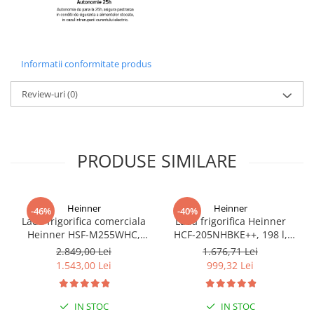
Informatii conformitate produs
Review-uri
(0)
PRODUSE SIMILARE
Heinner
Heinner
-46%
-40%
Lada frigorifica comerciala
Lada frigorifica Heinner
Heinner HSF-M255WHC,
HCF-205NHBKE++, 198 l,
capac din sticla, 255L, clasa
Clasa E, Compresor
2.849,00 Lei
1.676,71 Lei
C, functionare convertibila
inverter, Display
1.543,00 Lei
999,32 Lei
(frigider/congelator), 1 cos,
waterproof, Negru
alb
IN STOC
IN STOC