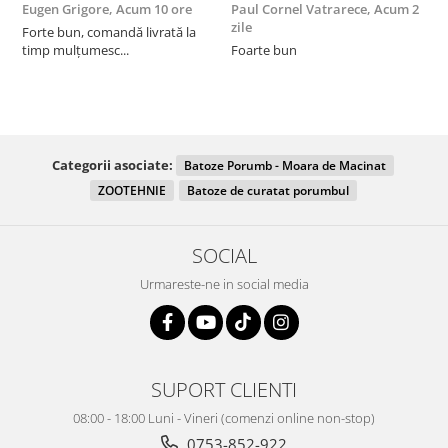
Eugen Grigore,
Acum 10 ore
Paul Cornel Vatrarece,
Acum 2
P
zile
z
Forte bun, comandă livrată la
timp mulțumesc...
Foarte bun
Categorii asociate:
Batoze Porumb - Moara de Macinat
ZOOTEHNIE
Batoze de curatat porumbul
SOCIAL
Urmareste-ne in social media
SUPORT CLIENTI
08:00 - 18:00 Luni - Vineri (comenzi online non-stop)
0753-852-922