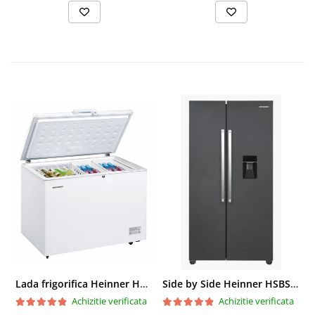
Lada frigorifica Heinner HCF-287CNHE++, 287 l, Clasa E, Compresor inverter, Iluminare LED, Functionalitate frigider, Alb
Side by Side Heinner HSBS-HM439NFINVDGWDE++, Total No Frost, Compresor Inverter, Dozator Apa, Display Touch LED, 439 L, Clasa E, Gri Antracit Texturat
Achizitie verificata
Achizitie verificata