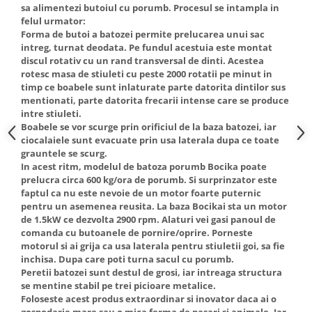
sa alimentezi butoiul cu porumb. Procesul se intampla in
Truse de scule
Masini de spalat rufe cu uscator
felul urmator:
Truse de lipit PPR
Forma de butoi a batozei permite prelucarea unui sac
Uscatoare de rufe
intreg, turnat deodata. Pe fundul acestuia este montat
Ventuze cu brate pentru transport
Masini de facut paine
discul rotativ cu un rand transversal de dinti. Acestea
Vibratoare beton
rotesc masa de stiuleti cu peste 2000 rotatii pe minut in
Pachete electrocasnice
timp ce boabele sunt inlaturate parte datorita dintilor sus
incorporabile
mentionati, parte datorita frecarii intense care se produce
Seturi oale
intre stiuleti.
Boabele se vor scurge prin orificiul de la baza batozei, iar
SANDWICH MAKER
ciocalaiele sunt evacuate prin usa laterala dupa ce toate
grauntele se scurg.
Storcatoare de fructe
In acest ritm, modelul de batoza porumb Bocika poate
Televizoare
prelucra circa 600 kg/ora de porumb. Si surprinzator este
faptul ca nu este nevoie de un motor foarte puternic
pentru un asemenea reusita. La baza Bocikai sta un motor
de 1.5kW ce dezvolta 2900 rpm. Alaturi vei gasi panoul de
comanda cu butoanele de pornire/oprire. Porneste
motorul si ai grija ca usa laterala pentru stiuletii goi, sa fie
inchisa. Dupa care poti turna sacul cu porumb.
Peretii batozei sunt destul de grosi, iar intreaga structura
se mentine stabil pe trei picioare metalice.
Foloseste acest produs extraordinar si inovator daca ai o