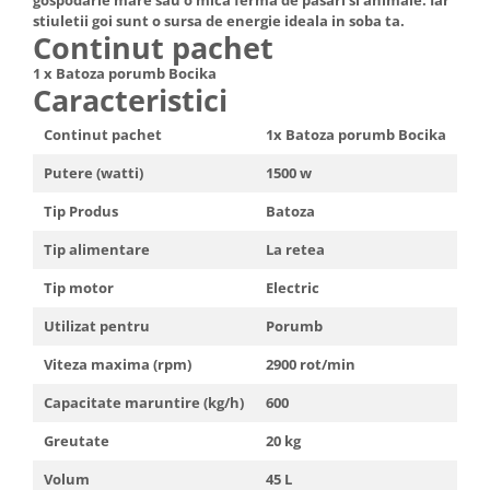
gospodarie mare sau o mica ferma de pasari si animale. Iar
stiuletii goi sunt o sursa de energie ideala in soba ta.
Continut pachet
1 x Batoza porumb Bocika
Caracteristici
Continut pachet
1x Batoza porumb Bocika
Putere (watti)
1500 w
Tip Produs
Batoza
Tip alimentare
La retea
Tip motor
Electric
Utilizat pentru
Porumb
Viteza maxima (rpm)
2900 rot/min
Capacitate maruntire (kg/h)
600
Greutate
20 kg
Volum
45 L