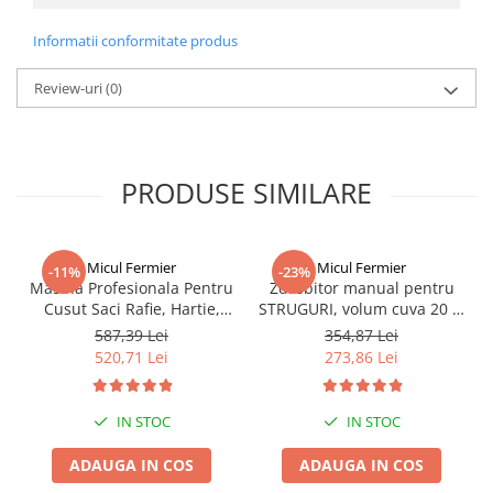
Informatii conformitate produs
Review-uri
(0)
PRODUSE SIMILARE
Micul Fermier
Micul Fermier
-11%
-23%
Masina Profesionala Pentru
Zdrobitor manual pentru
Cusut Saci Rafie, Hartie,
STRUGURI, volum cuva 20 L,
Panza-Plastic 210w taiere
productie 350 kg/h
587,39 Lei
354,87 Lei
automata, Micul Fermier
520,71 Lei
273,86 Lei
GF-1681
IN STOC
IN STOC
ADAUGA IN COS
ADAUGA IN COS