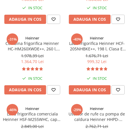
Truse de scule
Masini de spalat rufe cu uscator
IN STOC
IN STOC
Truse de lipit PPR
Uscatoare de rufe
ADAUGA IN COS
ADAUGA IN COS
Ventuze cu brate pentru transport
Masini de facut paine
Vibratoare beton
Pachete electrocasnice
incorporabile
Heinner
Heinner
-31%
-40%
Combina frigorifica Heinner
Lada frigorifica Heinner HCF-
Seturi oale
HC-HM260XWDE++, 260 l,
205NHBKE++, 198 l, Clasa E,
Clasa E, Dozator apa, Control
Compresor inverter, Display
SANDWICH MAKER
1.978,39 Lei
1.676,71 Lei
electronic, Iluminare LED, Usi
waterproof, Negru
1.364,70 Lei
999,32 Lei
Storcatoare de fructe
reversibile, H 180 cm, Argintiu
Televizoare
IN STOC
IN STOC
ADAUGA IN COS
ADAUGA IN COS
Heinner
Heinner
-46%
-29%
Lada frigorifica comerciala
Uscator de rufe cu pompa de
Heinner HSF-M255WHC, capac
caldura Heinner HHPD-
din sticla, 255L, clasa C,
V9T2KA++ Capacitate 9kg,
2.849,00 Lei
2.762,71 Lei