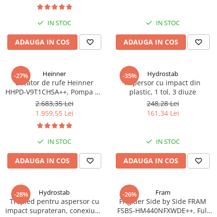
turbine, debit 14400 m/h
IN STOC
IN STOC
ADAUGA IN COS
ADAUGA IN COS
Heinner
Hydrostab
-27%
-35%
Uscator de rufe Heinner
Aspersor cu impact din
HHPD-V9T1CHSA++, Pompa de
plastic, 1 tol, 3 diuze
caldura, 9 kg, Clasa A++,
2.683,35 Lei
248,28 Lei
Functie Anti-sifonare, Argintiu
1.959,55 Lei
161,34 Lei
IN STOC
IN STOC
ADAUGA IN COS
ADAUGA IN COS
Hydrostab
Fram
-28%
-26%
Trepied pentru aspersor cu
Frigider Side by Side FRAM
impact suprateran, conexiune
FSBS-HM440NFXWDE++, Full