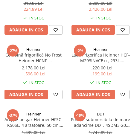
1 tol filet exterior, inaltime 60
No Frost, 439 L, Inverter,
313,86 Lei
3.289,00 Lei
cm
Dozator apă, Display Touch,
224,89 Lei
2.426,00 Lei
Clasa E, Aspect Inox
IN STOC
IN STOC
ADAUGA IN COS
ADAUGA IN COS
Heinner
Heinner
-27%
-2%
Combină frigorifică No Frost
Lada Frigorifica Heinner HCF-
Heinner HCNF-
M293INVCE++, 293L,
HM293INVXE++, 293L,
Convertibila
2.178,00 Lei
1.220,00 Lei
Compresor Inverter, Clasa E,
Frigider/Congelator,
1.596,00 Lei
1.199,00 Lei
Uși Reversibile, Aspect Inox
Compresor Inverter, Clasa
IN STOC
IN STOC
Energetica E, 2 Cosuri, Lumina
LED, Alb
ADAUGA IN COS
ADAUGA IN COS
Heinner
DDT
-37%
-19%
Aragaz pe gaz Heinner HFSC-
Pompa submersibila de mare
K50SL, 4 arzătoare, 50 cm,
adancime DDT, 4SDM3-20,
Duze GPL incluse​​​​​​​, Dispozitiv
refulare la 250 m, debit 12
1.439,00 Lei
1.747,89 Lei