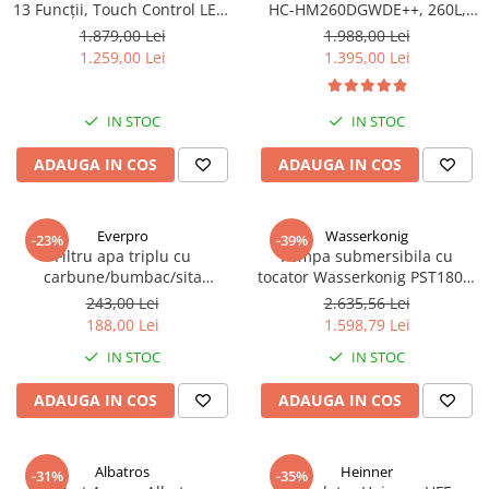
13 Funcții, Touch Control LED,
HC-HM260DGWDE++, 260L,
Panou Sticlă Neagră – Grill,
Clasa E, Dozator Apă, Control
1.879,00 Lei
1.988,00 Lei
Convectie 3D, Autocurățare
Electronic, LED, 180 cm, Gri
1.259,00 Lei
1.395,00 Lei
Catalitică + Accesorii Incluse
Antracit Texturat
IN STOC
IN STOC
ADAUGA IN COS
ADAUGA IN COS
Everpro
Wasserkonig
-23%
-39%
Filtru apa triplu cu
Pompa submersibila cu
carbune/bumbac/sita
tocator Wasserkonig PST1800,
3x3/4"*10
particule max. 10 mm, putere
243,00 Lei
2.635,56 Lei
1800 W, debit 17500 l/h,
188,00 Lei
1.598,79 Lei
inaltime refulare 11.5 m
IN STOC
IN STOC
ADAUGA IN COS
ADAUGA IN COS
Albatros
Heinner
-31%
-35%