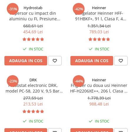
Hydrostab
Heinner
-31%
-42%
Aspersor cu impact din
Congelator Heinner HFF-
aluminiu cu FI, Presiune
91HBKF+, 91 l, Clasa F, 4
(bar)1.5-5, Diametru de
sertare, Control mecanic, H 85
660,61 Lei
1.351,34 Lei
aspersie (m)32-58
cm, Negru
454,69 Lei
789,03 Lei
IN STOC
IN STOC
ADAUGA IN COS
ADAUGA IN COS
DRK
Heinner
-23%
-44%
Presostat electronic DRK,
Frigider cu doua usi Heinner
model PC-58, 220 V, 9,5 Bar,
HF-H2206XE++, 206 l, Clasa E,
1Kw, 10A
lumina LED, 3 rafturi de sticla,
277,59 Lei
1.778,39 Lei
H 143 cm, Inox
213,53 Lei
988,48 Lei
IN STOC
IN STOC