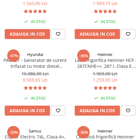
functionare convertibila
Clasa A++, 15 programe,
1.543,00 Lei
1.949,15 Lei
(frigider/congelator), 1 cos,
Display LED, Program Baby
alb
Care, Functie anti-sifonare
IN STOC
IN STOC
ADAUGA IN COS
ADAUGA IN COS
Hyundai
Heinner
-47%
-36%
PACHET - Generator de curent
Lada frigorifica Heinner HCF-
trifazat cu motor diesel
287CNHE++, 287 l, Clasa E,
Hyundai DHY8600SE-T, putere
Compresor inverter, Iluminare
16.086,00 Lei
1.969,00 Lei
motor 12 CP, Putere maxima
LED, Functionalitate frigider,
8.559,65 Lei
1.259,00 Lei
7.9 kVA, tensiune 380 / 220 V +
Alb
Automatizare trifazata ATS12-
3P
IN STOC
IN STOC
ADAUGA IN COS
ADAUGA IN COS
Samus
Heinner
-33%
-30%
Cuptor Electric 74L, Clasa A+,
Combină frigorifică Heinner