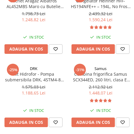
Pachet Aragaz Albatros
Congelator Heinner HFF-
AL452MBS Maro cu Butelie
HS194NFE++ – 194L, No Frost,
GPL 26L și Regulator Gaz – 4
6 Compartimente, Control
1.798,73 Lei
2.439,32 Lei
Arzătoare pe Gaz, Cuptor pe
Electronic
1.248,82 Lei
1.590,24 Lei
Gaz, Siguranță Plită + Cuptor,
Geam Dublu la Cuptor, Tava și
Grătar Cuptor
IN STOC
IN STOC
ADAUGA IN COS
ADAUGA IN COS
DRK
Samus
-25%
-31%
Kit Hidrofor - Pompa
Combina frigorifica Samus
submersibila DRK, 4STM4-8,
SCX344ED, 260 litri, clasa E,
putere 1.8 kW, debit 5m3/h, 8
inaltime 180 cm, dozator de
1.575,03 Lei
2.112,92 Lei
turbine + Vas de expansiune
apa, termostat reglabil, usi
1.188,65 Lei
1.448,07 Lei
100 L, racord 5 cai, supapa de
reversibile, lumina interioara
sens, presostat, manometru
tip LED, picioare reglabile,
argintie
IN STOC
IN STOC
ADAUGA IN COS
ADAUGA IN COS