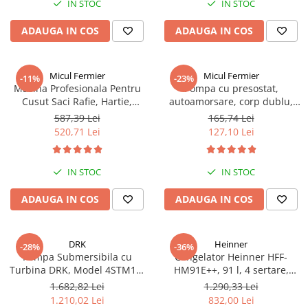
IN STOC
IN STOC
ADAUGA IN COS
ADAUGA IN COS
Micul Fermier
Micul Fermier
-11%
-23%
Masina Profesionala Pentru
Pompa cu presostat,
Cusut Saci Rafie, Hartie,
autoamorsare, corp dublu,
Panza-Plastic 210w taiere
12V, 8 litri / minut, 110PSI, 7.5
587,39 Lei
165,74 Lei
automata, Micul Fermier GF-
bari Pandora
520,71 Lei
127,10 Lei
1681
IN STOC
IN STOC
ADAUGA IN COS
ADAUGA IN COS
DRK
Heinner
-28%
-36%
Pompa Submersibila cu
Congelator Heinner HFF-
Turbina DRK, Model 4STM10-
HM91E++, 91 l, 4 sertare,
12, ieșire pe 2 Țoli, refulare la
Clasa E, Control mecanic, H 85
1.682,82 Lei
1.290,33 Lei
74 m, putere 1.8kW 2.5cp, 12
cm, Alb
1.210,02 Lei
832,00 Lei