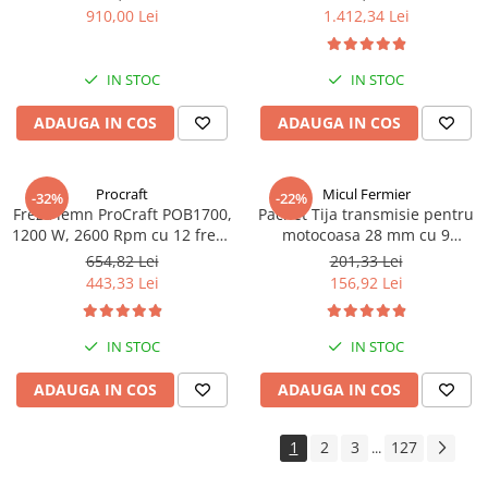
de siguranță plită și cuptor,
m³/h, putere 2500 W, 20
910,00 Lei
1.412,34 Lei
Capac metalic, Argintiu
turbine, Inox, 30 m cablu
IN STOC
IN STOC
ADAUGA IN COS
ADAUGA IN COS
Procraft
Micul Fermier
-32%
-22%
Freza lemn ProCraft POB1700,
Pachet Tija transmisie pentru
1200 W, 2600 Rpm cu 12 freze
motocoasa 28 mm cu 9
pentru lemn incluse in pachet
caneluri+Angrenaj unghiular,
654,82 Lei
201,33 Lei
9 caneluri cu 28 mm+Cap
443,33 Lei
156,92 Lei
superior
IN STOC
IN STOC
ADAUGA IN COS
ADAUGA IN COS
1
2
3
127
...