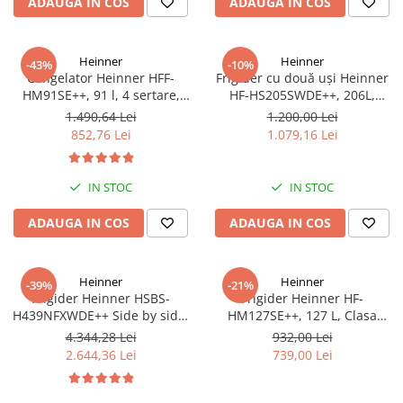
ADAUGA IN COS
ADAUGA IN COS
Heinner
Heinner
-43%
-10%
Congelator Heinner HFF-
Frigider cu două uși Heinner
HM91SE++, 91 l, 4 sertare,
HF-HS205SWDE++, 206L,
Control mecanic, Clasa E, H 85
Dozator de apă, Clasa E,
1.490,64 Lei
1.200,00 Lei
cm, Argintiu
Argintiu
852,76 Lei
1.079,16 Lei
IN STOC
IN STOC
ADAUGA IN COS
ADAUGA IN COS
Heinner
Heinner
-39%
-21%
Frigider Heinner HSBS-
Frigider Heinner HF-
H439NFXWDE++ Side by side,
HM127SE++, 127 L, Clasa
433 l, No Frost, Dozator de
energetică E, Dezghețare
4.344,28 Lei
932,00 Lei
apa, Functie smart, Functie
automată, Control mecanic cu
2.644,36 Lei
739,00 Lei
congelare si racire rapida,
termostat ajustabil, Ușă
Clasa E, H 176.5 cm, inox
reversibilă, LED, Argintiu