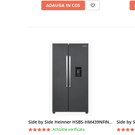
ADAUGA IN COS
Side by Side Heinner HSBS-HM439NFINVDGWDE++, Total No Frost, Compresor Inverter, Dozator Apa, Display Touch LED, 439 L, Clasa E, Gri Antracit Texturat
Achizitie verificata