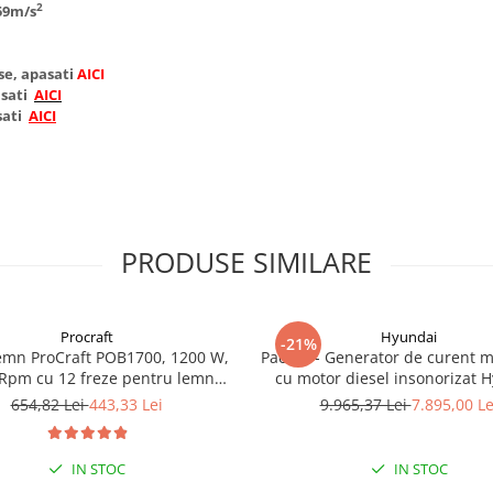
2
59m/s
se, apasati
AICI
asati
AICI
sati
AICI
PRODUSE SIMILARE
Procraft
Hyundai
-21%
emn ProCraft POB1700, 1200 W,
Pachet - Generator de curent 
Rpm cu 12 freze pentru lemn
cu motor diesel insonorizat 
incluse in pachet
DHY-8600SE, putere maxima 6
654,82 Lei
443,33 Lei
9.965,37 Lei
7.895,00 Le
putere motor 12 CP + Automa
ATS12-P
IN STOC
IN STOC