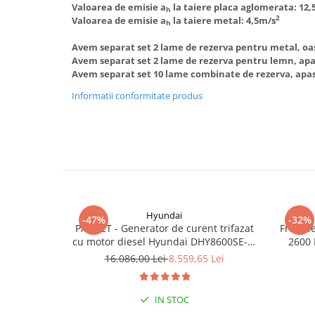
Valoarea de emisie a
la taiere placa aglomerata: 12,
Truse de scule
h
Masini de spalat rufe cu uscator
2
Valoarea de emisie a
la taiere metal: 4,5m/s
h
Truse de lipit PPR
Uscatoare de rufe
Avem separat set 2 lame de rezerva pentru metal, oa
Ventuze cu brate pentru transport
Masini de facut paine
Avem separat set 2 lame de rezerva pentru lemn, ap
Avem separat set 10 lame combinate de rezerva, apa
Vibratoare beton
Pachete electrocasnice
incorporabile
Informatii conformitate produs
Seturi oale
SANDWICH MAKER
Storcatoare de fructe
Televizoare
Hyundai
-47%
-32%
PACHET - Generator de curent trifazat
Freza l
cu motor diesel Hyundai DHY8600SE-T,
2600 
putere motor 12 CP, Putere maxima 7.9
16.086,00 Lei
8.559,65 Lei
kVA, tensiune 380 / 220 V +
Automatizare trifazata ATS12-3P
IN STOC