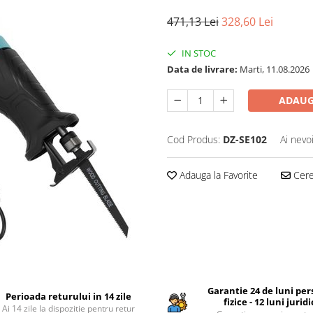
471,13 Lei
328,60 Lei
IN STOC
Data de livrare:
Marti, 11.08.2026
ADAUG
Cod Produs:
DZ-SE102
Ai nevo
Adauga la Favorite
Cere 
Garantie 24 de luni pe
Perioada returului in 14 zile
fizice - 12 luni jurid
Ai 14 zile la dispozitie pentru retur