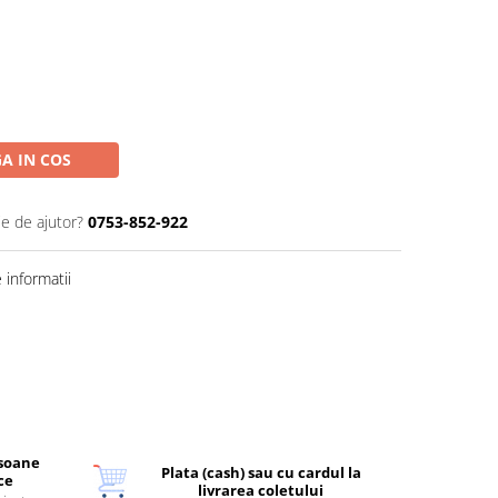
A IN COS
ie de ajutor?
0753-852-922
informatii
rsoane
Plata (cash) sau cu cardul la
ice
livrarea coletului