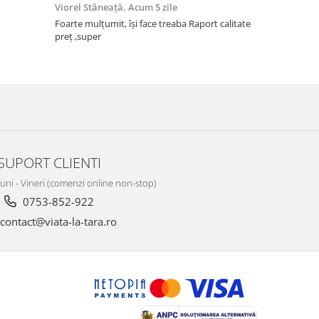
Viorel Stăneață,
Acum 5 zile
Acneza Colo
Foarte mulțumit, își face treaba Raport calitate
Foarte mulț
preț ,super
SUPORT CLIENTI
Luni - Vineri (comenzi online non-stop)
0753-852-922
contact@viata-la-tara.ro