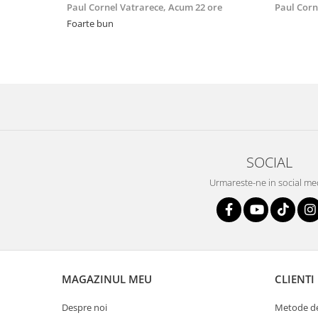
Paul Cornel Vatrarece,
Acum 22 ore
Paul Corn
Foarte bun
SOCIAL
Urmareste-ne in social me
MAGAZINUL MEU
CLIENTI
Despre noi
Metode de