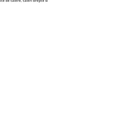
te de taiere, taieri drepte si