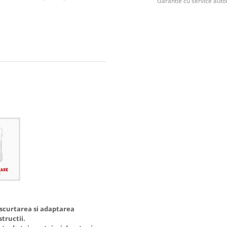
Garantie cu service auto
 scurtarea si adaptarea
tructii.