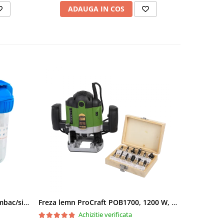
ADAUGA IN COS
AD
Filtru apa triplu cu carbune/bumbac/sita 3x3/4"*10
Freza lemn ProCraft POB1700, 1200 W, 2600 Rpm cu 12 freze pentru lemn incluse in pachet
Achizitie verificata