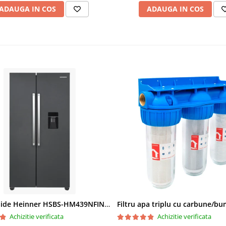
ADAUGA IN COS
ADAUGA IN COS
Side by Side Heinner HSBS-HM439NFINVDGWDE++, Total No Frost, Compresor Inverter, Dozator Apa, Display Touch LED, 439 L, Clasa E, Gri Antracit Texturat
Achizitie verificata
Achizitie verificata