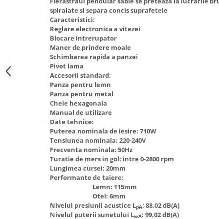
Fierastraul pendular sabie se preteaza la lucrarile bru
Hote Telescopice
spiralate si separa concis suprafetele
Nivela de masurat
Caracteristici:
Hote Traditionale
Reglare electronica a vitezei
Pistoale de impact electrice si
Hote Incorporabile
Blocare intrerupator
pneumatice
Hote Country
Maner de prindere moale
Pistoale de vopsit
Schimbarea rapida a panzei
Hote Insula
Pivot lama
Prelungitoare
Hote Cupolare
Accesorii standard:
Polizoare electrice de banc si
Accesorii, consumabile hote
Panza pentru lemn
Panza pentru metal
unghiulare
Masini de tocat carne
Cheie hexagonala
Rindele si freze pentru lemn
Masini de carnati ( CARNATARI )
Manual de utilizare
Date tehnice:
Redresoare auto - roboti de
Masini de spalat vase
Puterea nominala de iesire: 710W
pornire
Tensiunea nominala: 220-240V
Masini de spalat vase incorporabile
Suflante cu aer cald
Frecventa nominala: 50Hz
Masini de spalat vase
Turatie de mers in gol: intre 0-2800 rpm
Scari metalice
independente
Lungimea cursei: 20mm
Performante de taiere:
Masini de spalat rufe
Strungurii
Lemn: 115mm
Masini de spalat rufe frontale
Scule cu acumulator
Otel: 6mm
Nivelul presiunii acustice L
: 88,02 dB(A)
Masini de spalat rufe verticale
pA
Scule pentru electricieni
Nivelul puterii sunetului L
: 99,02 dB(A)
wA
Masini de spalat rufe incorporabile