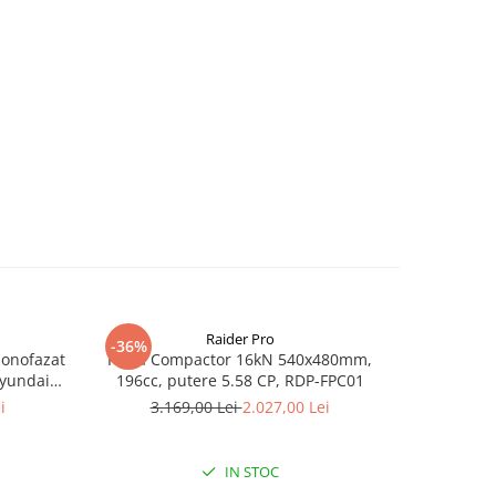
Raider Pro
-36%
-25%
monofazat
Placa Compactor 16kN 540x480mm,
Slefuitor
Hyundai
196cc, putere 5.58 CP, RDP-FPC01
aspirator
.5 kVA,
i
3.169,00 Lei
2.027,00 Lei
8
tizare
IN STOC