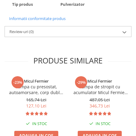
Tip produs
Pulverizator
Informatii conformitate produs
Review-uri
(0)
PRODUSE SIMILARE
Micul Fermier
Micul Fermier
-23%
-29%
Pompa cu presostat,
Pompa de stropit cu
autoamorsare, corp dublu,
acumulator Micul Fermier
12V, 8 litri / minut, 110PSI,
12L, 5.5 Bari, lance 80 cm,
165,74 Lei
487,05 Lei
7.5 bari Pandora
debit 2.6 L/min, acumulator
127,10 Lei
346,73 Lei
12 V, 8 Ah,MF-PA1005-S001-
G01 + Atomizor electric
portabil 80W
IN STOC
IN STOC
ADAUGA IN COS
ADAUGA IN COS