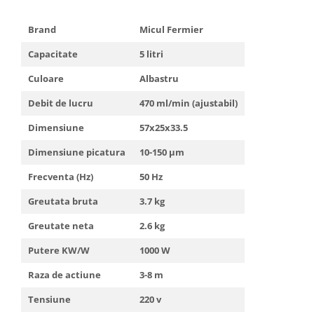
Brand
Micul Fermier
Capacitate
5 litri
Culoare
Albastru
Debit de lucru
470 ml/min (ajustabil)
Dimensiune
57x25x33.5
Dimensiune picatura
10-150 μm
Frecventa (Hz)
50 Hz
Greutata bruta
3.7 kg
Greutate neta
2.6 kg
Putere KW/W
1000 W
Raza de actiune
3-8 m
Tensiune
220 v