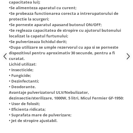
capacitatea lui);
Truse de scule
Masini de spalat rufe cu uscator
•Se alimenteza aparatul cu curent;
Truse de lipit PPR
•Se probeaza functionarea corecta a intrerupatorului de
Uscatoare de rufe
protectie la scurgeri;
Ventuze cu brate pentru transport
Masini de facut paine
•Se porneste aparatul apasand butonul ON/OFF;
•Se regleaza capacitatea de stropire cu ajutorul butonului
Vibratoare beton
Pachete electrocasnice
localizat la capatul furtunului;
incorporabile
•Se pulverizeaza lichidul dorit;
Seturi oale
•Dupa utilizare se umple rezervorul cu apa si se porneste
dispozitivul pentru aproximativ 30 secunde, pentru a fi
SANDWICH MAKER
curatat.
Lichid utilizat:
Storcatoare de fructe
• Insecticide;
Televizoare
• Fungicide;
• Dezinfectanti;
• Deodorante.
Avantaje pulverizatorul ULV/Nebulizator,
dezinsectie/sterilizare, 1000W, 5 litri, Micul Fermier GF-1950:
• Usor de folosit;
• Eficienta ridicata;
• Suprafata mare de pulverizare;
• Jet de stropire ajustabil.