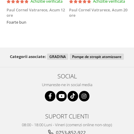
Achizitie verificata
Achizitie verificata
Paul Cornel Vatrarece,
Acum 12
Paul Cornel Vatrarece,
Acum 20
M
ore
ore
F
Foarte bun
Categorii asociate:
GRADINA
Pompe de stropit atomizoare
SOCIAL
Urmareste-ne in social media
SUPORT CLIENTI
08:00 - 18:00 Luni - Vineri (comenzi online non-stop)
0753-852-922