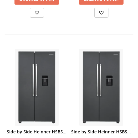
Side by Side Heinner HSBS-HM439NFINVDGWDE++, Total No Frost, Compresor Inverter, Dozator Apa, Display Touch LED, 439 L, Clasa E, Gri Antracit Texturat
Side by Side Heinner HSBS-HM439NFINVDGWDE++, Total No Frost, Compresor Inverter, Dozator Apa, Display Touch LED, 439 L, Clasa E, Gri Antracit Texturat