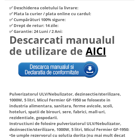
Hote Telescopice
✅ Deschiderea coletului la livrare:
Nivela de masurat
Hote Traditionale
✅ Plata la curier / plata online cu cardul:
Pistoale de impact electrice si
✅ Cumpărături 100% sigure:
Hote Incorporabile
pneumatice
✅ Drept de retur: 14 zile:
Hote Country
✅ Garantie: 24 Luni / 2 Ani:
Pistoale de vopsit
Descarcati manualul
Hote Insula
Prelungitoare
Hote Cupolare
de utilizare de
AICI
Polizoare electrice de banc si
Accesorii, consumabile hote
unghiulare
Masini de tocat carne
Rindele si freze pentru lemn
Masini de carnati ( CARNATARI )
Redresoare auto - roboti de
Masini de spalat vase
pornire
Masini de spalat vase incorporabile
Pulverizatorul ULV/Nebulizator, dezinsectie/sterilizare,
Suflante cu aer cald
Masini de spalat vase
1000W, 5 litri, Micul Fermier GF-1950 se foloseste in
Scari metalice
independente
industria alimentara, sanitara, ferme avicole, scoli,
hoteluri, spatii de birouri, sere, fabrici, mall-uri,
Masini de spalat rufe
Strungurii
rezidentiale, gospodarii.
Masini de spalat rufe frontale
Instructiuni de folosire pulverizatorul ULV/Nebulizator,
Scule cu acumulator
dezinsectie/sterilizare, 1000W, 5 litri, Micul Fermier GF-1950:
Masini de spalat rufe verticale
Scule pentru electricieni
•Se umple rezervorul cu solutia dorita (nu mai mult decat
Masini de spalat rufe incorporabile