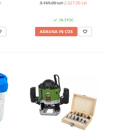
.5 kVA,
i
3.169,00 Lei
2.027,00 Lei
8
tizare
IN STOC
ADAUGA IN COS
AD