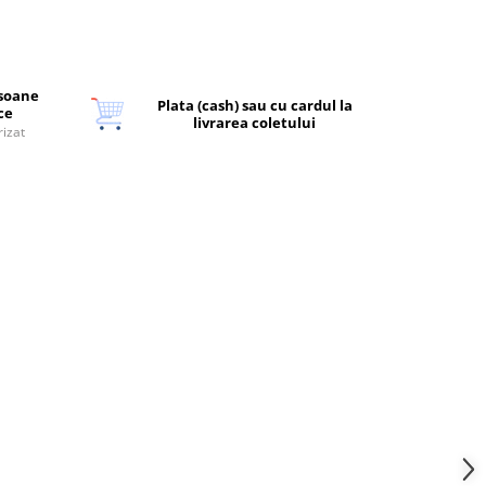
rsoane
Plata (cash) sau cu cardul la
ice
livrarea coletului
rizat