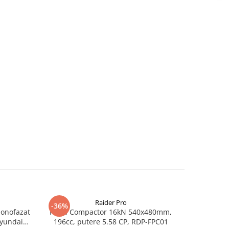
Raider Pro
-36%
-25%
monofazat
Placa Compactor 16kN 540x480mm,
Slefuitor
Hyundai
196cc, putere 5.58 CP, RDP-FPC01
aspirator