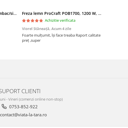
Filtru apa triplu cu carbune/bumbac/sita 3x3/4"*10
Freza lemn ProCraft POB1700, 1200 W, 2600 Rpm cu 12 freze pentru lemn incluse in pachet
Achizitie verificata
Viorel Stăneață,
Acum 4 zile
Acneza Colo
Foarte mulțumit, își face treaba Raport calitate
Foarte mulț
preț ,super
SUPORT CLIENTI
Luni - Vineri (comenzi online non-stop)
0753-852-922
contact@viata-la-tara.ro