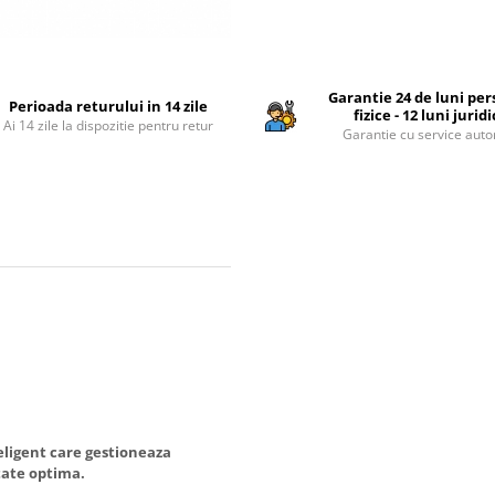
Garantie 24 de luni pe
Perioada returului in 14 zile
fizice - 12 luni jurid
Ai 14 zile la dispozitie pentru retur
Garantie cu service auto
eligent care gestioneaza
itate optima.