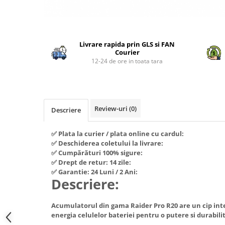
Piese si consumabile pentru
Convectoare
Fierastraie electrice
MOTOCOSITORI
Purificatoare aer
Distribuie
Freze de zapada
Plantatoare + Semanatori
pe
Radiatoare
Freze si carote
Scarificatoare
Livrare rapida prin GLS si FAN
Facebook
Sobe pe gaz
Courier
Generatoare
Sere si solarii
12-24 de ore in toata tara
Tunuri de caldura
Lampi solare
Tocatoare fan, crengi, tulpini
Ventilatoare
Ventilatoare Industriale
Masini de slefuit
Chiuvete bucatarie
Malaxoare
Review-uri
(0)
Descriere
Deshidratoare
Macarale si electopalane
Dozatoare de apa
✅ Plata la curier / plata online cu cardul:
Masini de tencuit
✅ Deschiderea coletului la livrare:
Espressoare, cafetiere si rasnite
Masini de taiat placi ceramice /
✅ Cumpărături 100% sigure:
gresie / faianta / parchet
✅ Drept de retur: 14 zile:
Fiare de calcat / Mese pentru
✅ Garantie: 24 Luni / 2 Ani:
calcat
Masini de canelat
Descriere:
Forme de prajituri
Menghine
Hote
Acumulatorul din gama Raider Pro R20 are un cip int
Motoare termice
energia celulelor bateriei pentru o putere si durabil
Hote Decorative
Motoare electrice