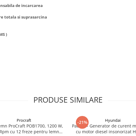
onsabila de incarcarea
e totala si suprasarcina
MS )
PRODUSE SIMILARE
Procraft
Hyundai
-21%
emn ProCraft POB1700, 1200 W,
Pachet - Generator de curent 
Rpm cu 12 freze pentru lemn
cu motor diesel insonorizat 