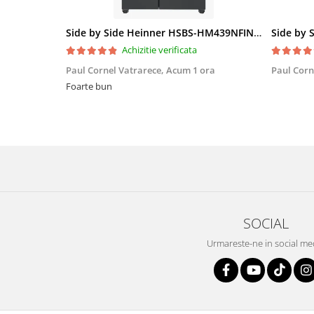
Side by Side Heinner HSBS-HM439NFINVDGWDE++, Total No Frost, Compresor Inverter, Dozator Apa, Display Touch LED, 439 L, Clasa E, Gri Antracit Texturat
Achizitie verificata
Paul Cornel Vatrarece,
Acum 1 ora
Paul Corn
Foarte bun
SOCIAL
Urmareste-ne in social me