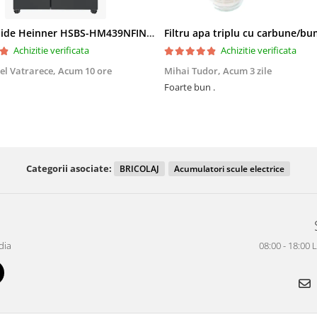
Side by Side Heinner HSBS-HM439NFINVDGWDE++, Total No Frost, Compresor Inverter, Dozator Apa, Display Touch LED, 439 L, Clasa E, Gri Antracit Texturat
Achizitie verificata
Achizitie verificata
el Vatrarece,
Acum 10 ore
Mihai Tudor,
Acum 3 zile
Foarte bun .
Categorii asociate:
BRICOLAJ
Acumulatori scule electrice
dia
08:00 - 18:00 