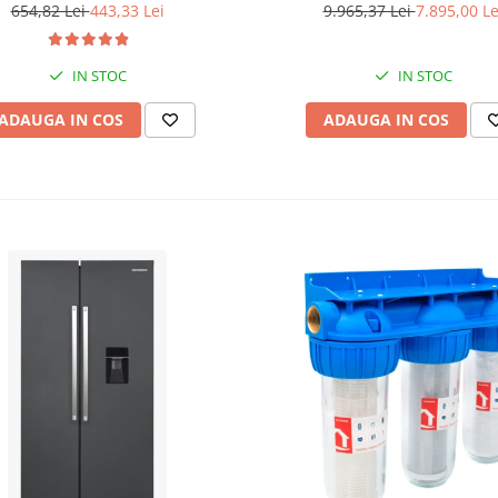
incluse in pachet
DHY-8600SE, putere maxima 6
654,82 Lei
443,33 Lei
9.965,37 Lei
7.895,00 Le
putere motor 12 CP + Automa
ATS12-P
IN STOC
IN STOC
ADAUGA IN COS
ADAUGA IN COS