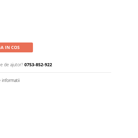
A IN COS
ie de ajutor?
0753-852-922
informatii