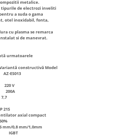
 compozitii metalice.
ipurile de electrozi inveliti
.) pentru a suda o gama
t, otel inoxidabil, fonta,
udura cu plasma se remarca
instalat si de manevrat.
intă urmatoarele
structivă Model
13
20 V
200A
,7
21S
xial compact
0%
0,8 mm/1,0mm
ui IGBT