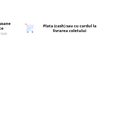
rsoane
Plata (cash) sau cu cardul la
ice
livrarea coletului
rizat