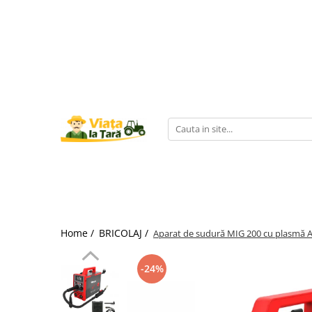
GRADINA
ZOOTEHNIE
BRICOLAJ
Electronice & Electrocasnice
Produse HORECA
Aspiratoare de frunze
Batoze Porumb - Moara de
Aparate de sudura
Afumatori
Accesorii bucatarie
Macinat
Burghiu (FREZA) pentru pamant
Accesorii aparate de sudura
Aragazuri si plite
Aparate de vidat si
Batoze de curatat porumbul
accesorii/Ambalare vacuum
Aparate de sudura
Cabluri
Aragaz pe gaz ( GPL )
Mori pentru cereale
Cofetarie, patiserie si cafenea
Aparate de spalat cu presiune
Aragaz mixt ( gaz si electric )
Cauciucuri si roti
Incubatoare, oparitoare si
Inghetata
Aspiratoare uscat, umed si cenusa
Aragaz total electric
deplumatoare
Cantare de cantarit
Cuptoare profesionale
Plita incorporabila
Acumulatori scule electrice
Masini de cusut saci
Drujbe
Aparate cuburi de gheata
Deshidratoare de alimente
Accesorii pentru slefuire si
Masini de tuns animale
Foarfeci
lustruire
Aparate de vidat
Echipamente bucatarie calda
Zdrobitoare-Teascuri-Razatori
Folie / plasa pentru umbrire
Bormasina de banc ( FIXA -
Home /
BRICOLAJ /
Aparate frigorifice
Aparat de sudură MIG 200 cu plasmă 
Cuptoare cu microunde
STATIONARA )
Furtune de irigat
Friteuze
Combine frigorifice
Bormasini de gaurit cu percutie si
-24%
Furtune cauciucate
Echipamente frigorifice
Congelatoare
rotopercutoare
Accesorii pentru furtune
Frigidere
Vitrine frigorifice
Betoniere
Hidrofoare
Lazi frigorifice