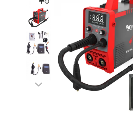
Echipamente procesare
Compresoare
Masini de tuns iarba
Racitoare de vin
Procesare Blendere stick &
Side-By-Side
Cricuri hidraulice
procesatoare alimente
Masini batut stalpi si accesorii
Vitrine frigorifice
Echipamente si accesorii bar
Carucioare pentru transportat-
Motocoase: Motocositoare pe
Aspiratoare uscat, umed si cenusa
Lize
benzina si electrice
Grill-uri si lampi de incalzire
Butelie camping
Chei pentru conducte
Motopompe
Masini de spalat vase si igiena
Blendere mixere
Ciocane rotopercutoare si
Motocultoare
Chiuvete, robinete si filtre
demolatoare
Butelie camping
Motoburghie si Accesorii
Mobilier de inox
Capsatoare pneumatice
Cuptoare
Burghiu (FREZA) pentru pamant
Oale & tigai
Despicatoare de busteni si
Motoburgie
Cuptoare incorporabile
Pizza, paste si kebab
topoare
Pompe de stropit atomizoare
Cuptoare cu microunde
Portelan, tacamuri si articole
Disc taiat metal
Cuptoare electrice
pentru masa
Pompe de apa murdara
Disc cu vidia pentru lemn
Friteuze
Tavi gastronorm/Accesorii
Pompe de suprafata
Echipamente de protectie
Climatizare si sisteme de incalzire
Pompe submersibile
Echipamente cu Acumulatori 18V
Aeroterme
Piese si consumabile pentru
Detoolz
Aer conditionat
DRUJBE
Electrozi
Calorifere electrice