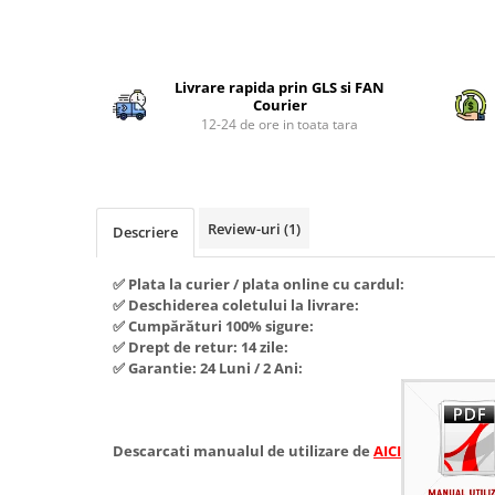
Piese si consumabile pentru
Convectoare
Fierastraie electrice
MOTOCOSITORI
Distribuie
Purificatoare aer
Freze de zapada
Plantatoare + Semanatori
pe
Radiatoare
Livrare rapida prin GLS si FAN
Facebook
Freze si carote
Scarificatoare
Courier
Sobe pe gaz
12-24 de ore in toata tara
Generatoare
Sere si solarii
Tunuri de caldura
Lampi solare
Tocatoare fan, crengi, tulpini
Ventilatoare
Ventilatoare Industriale
Masini de slefuit
Chiuvete bucatarie
Review-uri
(1)
Malaxoare
Descriere
Deshidratoare
Macarale si electopalane
✅ Plata la curier / plata online cu cardul:
Dozatoare de apa
Masini de tencuit
✅ Deschiderea coletului la livrare:
✅ Cumpărături 100% sigure:
Espressoare, cafetiere si rasnite
Masini de taiat placi ceramice /
✅ Drept de retur: 14 zile:
gresie / faianta / parchet
Fiare de calcat / Mese pentru
✅ Garantie: 24 Luni / 2 Ani:
calcat
Masini de canelat
Forme de prajituri
Menghine
Descarcati manualul de utilizare de
AICI
Hote
Motoare termice
Hote Decorative
Motoare electrice