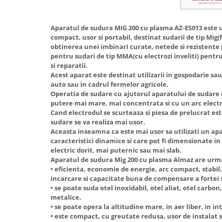
Hote Telescopice
Nivela de masurat
Hote Traditionale
Aparatul de sudura MIG 200 cu plasma AZ-ES013 este
Pistoale de impact electrice si
Hote Incorporabile
compact, usor si portabil, destinat sudarii de tip Mig(
pneumatice
obtinerea unei imbinari curate, netede si rezistente
Hote Country
Pistoale de vopsit
pentru sudari de tip MMA(cu electrozi inveliti) pentr
Hote Insula
si reparatii.
Prelungitoare
Hote Cupolare
Acest aparat este destinat utilizarii in gospodarie sa
auto sau in cadrul fermelor agricole.
Polizoare electrice de banc si
Accesorii, consumabile hote
Operatia de sudare cu ajutorul aparatului de sudare 
unghiulare
Masini de tocat carne
putere mai mare, mai concentrata si cu un arc electr
Rindele si freze pentru lemn
Cand electrodul se scurteaza si piesa de prelucrat es
Masini de carnati ( CARNATARI )
sudare se va realiza mai usor.
Redresoare auto - roboti de
Masini de spalat vase
Aceasta inseamna ca este mai usor sa utilizati un ap
pornire
caracteristici dinamice si care pot fi dimensionate in 
Masini de spalat vase incorporabile
electric dorit, mai puternic sau mai slab.
Suflante cu aer cald
Masini de spalat vase
Aparatul de sudura Mig 200 cu plasma Almaz are urma
Scari metalice
independente
• eficienta, economie de energie, arc compact, stabil,
incarcare si capacitate buna de compensare a fortei s
Masini de spalat rufe
Strungurii
• se poate suda otel inoxidabil, otel aliat, otel carbon
Masini de spalat rufe frontale
metalice.
Scule cu acumulator
• se poate opera la altitudine mare, in aer liber, in int
Masini de spalat rufe verticale
Scule pentru electricieni
• este compact, cu greutate redusa, usor de instalat s
Masini de spalat rufe incorporabile