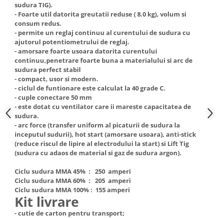
sudura TIG).
Truse de scule
Masini de spalat rufe cu uscator
- Foarte util datorita greutatii reduse ( 8.0 kg), volum si
Truse de lipit PPR
consum redus.
Uscatoare de rufe
- permite un reglaj continuu al curentului de sudura cu
Ventuze cu brate pentru transport
Masini de facut paine
ajutorul potentiometrului de reglaj.
- amorsare foarte usoara datorita curentului
Vibratoare beton
Pachete electrocasnice
continuu,penetrare foarte buna a materialului si arc de
incorporabile
sudura perfect stabil
Seturi oale
- compact, usor si modern.
- ciclul de funtionare este calculat la 40 grade C.
SANDWICH MAKER
- cuple conectare 50 mm
- este dotat cu ventilator care ii mareste capacitatea de
Storcatoare de fructe
sudura.
Televizoare
- arc force (transfer uniform al picaturii de sudura la
inceputul sudurii), hot start (amorsare usoara), anti-stick
(reduce riscul de lipire al electrodului la start) si Lift Tig
(sudura cu adaos de material si gaz de sudura argon).
Ciclu sudura MMA 45% : 250 amperi
Ciclu sudura MMA 60% : 205 amperi
Ciclu sudura MMA 100% : 155 amperi
Kit livrare
- cutie de carton pentru transport;