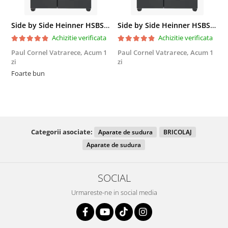
Side by Side Heinner HSBS-HM439NFINVDGWDE++, Total No Frost, Compresor Inverter, Dozator Apa, Display Touch LED, 439 L, Clasa E, Gri Antracit Texturat
Side by Side Heinner HSBS-HM439NFINVDGWDE++, Total No Frost, Compresor Inverter, Dozator Apa, Display Touch LED, 439 L, Clasa E, Gri Antracit Texturat
Achizitie verificata
Achizitie verificata
Paul Cornel Vatrarece,
Acum 1
Paul Cornel Vatrarece,
Acum 1
M
zi
zi
F
Foarte bun
Categorii asociate:
Aparate de sudura
BRICOLAJ
Aparate de sudura
SOCIAL
Urmareste-ne in social media