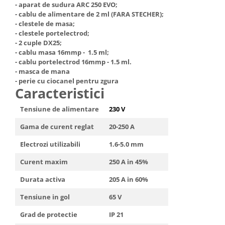
- aparat de sudura ARC 250 EVO;
- cablu de alimentare de 2 ml (FARA STECHER);
- clestele de masa;
- clestele portelectrod;
- 2 cuple DX25;
- cablu masa 16mmp - 1.5 ml;
- cablu portelectrod 16mmp - 1.5 ml.
- masca de mana
- perie cu ciocanel pentru zgura
Caracteristici
Tensiune de alimentare
230 V
Gama de curent reglat
20-250 A
Electrozi utilizabili
1.6-5.0 mm
Curent maxim
250 A in 45%
Durata activa
205 A in 60%
Tensiune in gol
65 V
Grad de protectie
IP 21