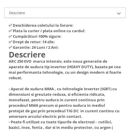
Hote Telescopice
Nivela de masurat
Hote Traditionale
Descriere
Pistoale de impact electrice si
Hote Incorporabile
pneumatice
✅ Deschiderea coletului la livrare:
Hote Country
✅ Plata la curier / plata online cu cardul:
Pistoale de vopsit
Hote Insula
✅ Cumpărături 100% sigure:
Prelungitoare
✅ Drept de retur: 14 zile:
Hote Cupolare
✅ Garantie: 24 Luni / 2 Ani:
Polizoare electrice de banc si
Accesorii, consumabile hote
Descriere
unghiulare
Masini de tocat carne
ARC 250 EVO marca Intensiv, este noua generatie de
Rindele si freze pentru lemn
Masini de carnati ( CARNATARI )
aparate de sudura tip invertor (HEAVY DUTY), bazata pe cea
mai performanta tehnologie, cu un design modern si foarte
Redresoare auto - roboti de
Masini de spalat vase
robust.
pornire
Masini de spalat vase incorporabile
Suflante cu aer cald
- Aparat de sudura MMA , cu tehnologie Inverter (IGBT) cu
Masini de spalat vase
dimensiuni si greutate redusa, si eficienta ridicata,
Scari metalice
independente
monofazat, pentru sudura in curent continuu prin
procedeul MMA precum si pentru sudura in mediul
Masini de spalat rufe
Strungurii
protejat de gaz prin procedeul TIG DC in curent continu cu
Masini de spalat rufe frontale
Scule cu acumulator
amorsare arcului electric prin contact.
- Poate fi utilizat cu toate tipurile de electrozi - rutilici,
Masini de spalat rufe verticale
Scule pentru electricieni
bazici, inox, fonta , dar si in mediu protector, cu argon (
Masini de spalat rufe incorporabile