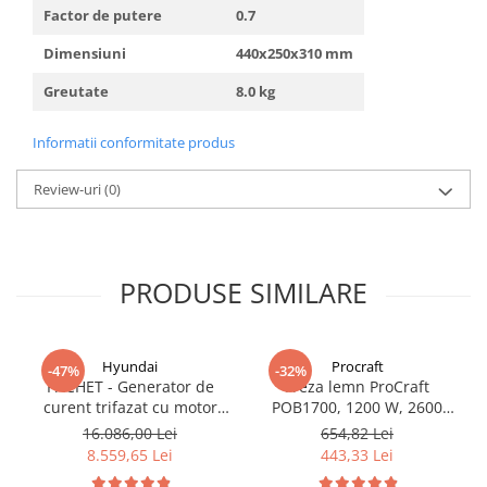
Factor de putere
0.7
Dimensiuni
440x250x310 mm
Greutate
8.0 kg
Informatii conformitate produs
Review-uri
(0)
PRODUSE SIMILARE
Hyundai
Procraft
-47%
-32%
PACHET - Generator de
Freza lemn ProCraft
curent trifazat cu motor
POB1700, 1200 W, 2600
diesel Hyundai DHY8600SE-
Rpm cu 12 freze pentru
16.086,00 Lei
654,82 Lei
T, putere motor 12 CP,
lemn incluse in pachet
8.559,65 Lei
443,33 Lei
Putere maxima 7.9 kVA,