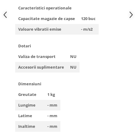
Truse de scule
Masini de spalat rufe cu uscator
Caracteristici operationale
Truse de lipit PPR
Uscatoare de rufe
Capacitate magazie de capse
120 buc
Ventuze cu brate pentru transport
Masini de facut paine
Valoare vibratii emise
- m/s2
Vibratoare beton
Pachete electrocasnice
incorporabile
Dotari
Seturi oale
Valiza de transport
NU
SANDWICH MAKER
Accesorii suplimentare
NU
Storcatoare de fructe
Televizoare
Dimensiuni
Greutate
1 kg
Lungime
- mm
Latime
- mm
Inaltime
- mm