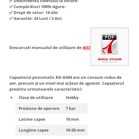
✅ Deschiderea coletului la livrare:
Hote Telescopice
✅ Cumpărături 100% sigure:
Nivela de masurat
✅ Drept de retur: 14 zile:
Hote Traditionale
✅ Garantie: 24 Luni / 2 Ani:
Pistoale de impact electrice si
Hote Incorporabile
pneumatice
Hote Country
Pistoale de vopsit
Hote Insula
Prelungitoare
Hote Cupolare
Descarcati manualul de utilizare de
AICI
Polizoare electrice de banc si
Accesorii, consumabile hote
unghiulare
Masini de tocat carne
Rindele si freze pentru lemn
Masini de carnati ( CARNATARI )
Capsatorul pneumatic RD-AS04 are un consum redus de
Redresoare auto - roboti de
Masini de spalat vase
aer, precum și un nivel mai scăzut de zgomot. Capsatorul
pornire
prezinta urmatoarele caracteristici:
Masini de spalat vase incorporabile
Suflante cu aer cald
Clasa de utilizare
Hobby
Masini de spalat vase
Scari metalice
independente
Presiune de operare
7 bar
Masini de spalat rufe
Strungurii
Latime capse
10 mm
Masini de spalat rufe frontale
Scule cu acumulator
Lungime capse
10-20 mm
Masini de spalat rufe verticale
Scule pentru electricieni
Masini de spalat rufe incorporabile