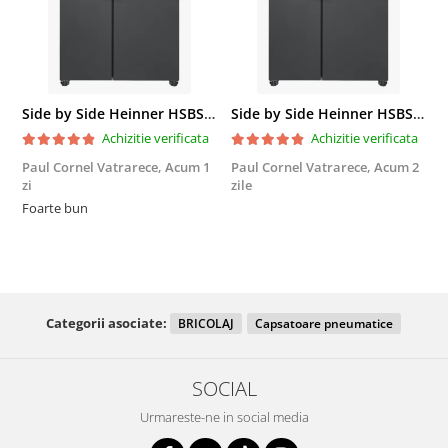
Side by Side Heinner HSBS-HM439NFINVDGWDE++, Total No Frost, Compresor Inverter, Dozator Apa, Display Touch LED, 439 L, Clasa E, Gri Antracit Texturat
Side by Side Heinner HSBS-HM439NFINVDGWDE++, Total No Frost, Compresor Inverter, Dozator Apa, Display Touch LED, 439 L, Clasa E, Gri Antracit Texturat
Achizitie verificata
Achizitie verificata
Paul Cornel Vatrarece,
Acum 1
Paul Cornel Vatrarece,
Acum 2
M
zi
zile
F
Foarte bun
Categorii asociate:
BRICOLAJ
Capsatoare pneumatice
SOCIAL
Urmareste-ne in social media