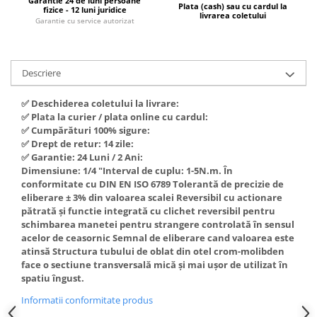
Garantie 24 de luni persoane
Piese si consumabile pentru
Plata (cash) sau cu cardul la
fizice - 12 luni juridice
Convectoare
livrarea coletului
Fierastraie electrice
MOTOCOSITORI
Garantie cu service autorizat
Purificatoare aer
Freze de zapada
Plantatoare + Semanatori
Radiatoare
Freze si carote
Scarificatoare
Sobe pe gaz
Descriere
Generatoare
Sere si solarii
Tunuri de caldura
✅ Deschiderea coletului la livrare:
Lampi solare
Tocatoare fan, crengi, tulpini
Ventilatoare
✅ Plata la curier / plata online cu cardul:
Ventilatoare Industriale
Masini de slefuit
✅ Cumpărături 100% sigure:
Chiuvete bucatarie
✅ Drept de retur: 14 zile:
Malaxoare
✅ Garantie: 24 Luni / 2 Ani:
Deshidratoare
Macarale si electopalane
Dimensiune: 1/4 "Interval de cuplu: 1-5N.m. În
conformitate cu DIN EN ISO 6789 Tolerantă de precizie de
Dozatoare de apa
Masini de tencuit
eliberare ± 3% din valoarea scalei Reversibil cu actionare
Espressoare, cafetiere si rasnite
pătrată și functie integrată cu clichet reversibil pentru
Masini de taiat placi ceramice /
schimbarea manetei pentru strangere controlată în sensul
gresie / faianta / parchet
Fiare de calcat / Mese pentru
acelor de ceasornic Semnal de eliberare cand valoarea este
calcat
Masini de canelat
atinsă Structura tubului de oblat din otel crom-molibden
face o sectiune transversală mică și mai ușor de utilizat în
Forme de prajituri
Menghine
spatiu îngust.
Hote
Motoare termice
Informatii conformitate produs
Hote Decorative
Motoare electrice