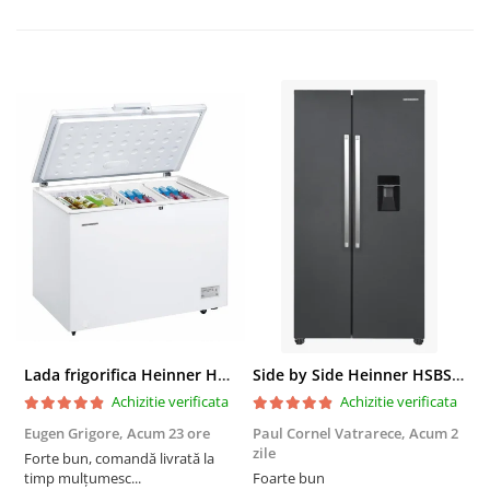
Truse de scule
Masini de spalat rufe cu uscator
Truse de lipit PPR
Uscatoare de rufe
Ventuze cu brate pentru transport
Masini de facut paine
Vibratoare beton
Pachete electrocasnice
incorporabile
Seturi oale
SANDWICH MAKER
Storcatoare de fructe
Televizoare
Lada frigorifica Heinner HCF-287CNHE++, 287 l, Clasa E, Compresor inverter, Iluminare LED, Functionalitate frigider, Alb
Side by Side Heinner HSBS-HM439NFINVDGWDE++, Total No Frost, Compresor Inverter, Dozator Apa, Display Touch LED, 439 L, Clasa E, Gri Antracit Texturat
Achizitie verificata
Achizitie verificata
Eugen Grigore,
Acum 23 ore
Paul Cornel Vatrarece,
Acum 2
P
zile
z
Forte bun, comandă livrată la
timp mulțumesc...
Foarte bun