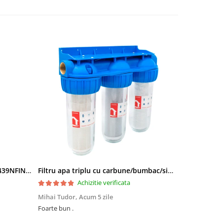
Side by Side Heinner HSBS-HM439NFINVDGWDE++, Total No Frost, Compresor Inverter, Dozator Apa, Display Touch LED, 439 L, Clasa E, Gri Antracit Texturat
Filtru apa triplu cu carbune/bumbac/sita 3x3/4"*10
Achizitie verificata
Mihai Tudor,
Acum 5 zile
Viorel Stăne
Foarte bun .
Foarte mulțumit, își face treaba Rap
preț ,super