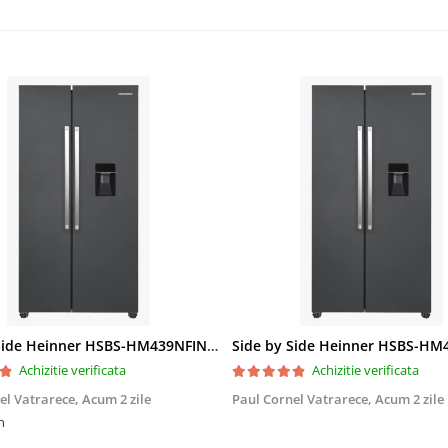
Side by Side Heinner HSBS-HM439NFINVDGWDE++, Total No Frost, Compresor Inverter, Dozator Apa, Display Touch LED, 439 L, Clasa E, Gri Antracit Texturat
Achizitie verificata
Achizitie verificata
el Vatrarece,
Acum 2 zile
Paul Cornel Vatrarece,
Acum 2 zile
n