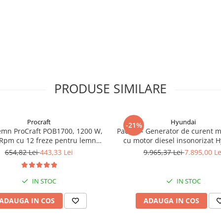
PRODUSE SIMILARE
Procraft
Hyundai
-21%
emn ProCraft POB1700, 1200 W,
Pachet - Generator de curent 
Rpm cu 12 freze pentru lemn
cu motor diesel insonorizat 
incluse in pachet
DHY-8600SE, putere maxima 6
654,82 Lei
443,33 Lei
9.965,37 Lei
7.895,00 Le
putere motor 12 CP + Automa
ATS12-P
IN STOC
IN STOC
ADAUGA IN COS
ADAUGA IN COS