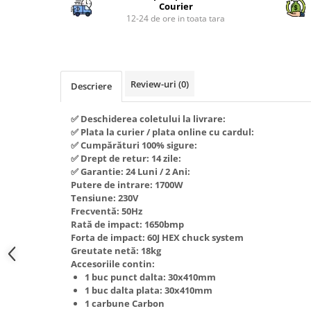
Piese si consumabile pentru
Courier
Convectoare
Fierastraie electrice
MOTOCOSITORI
12-24 de ore in toata tara
Purificatoare aer
Freze de zapada
Plantatoare + Semanatori
Radiatoare
Freze si carote
Scarificatoare
Sobe pe gaz
Generatoare
Sere si solarii
Review-uri
(0)
Tunuri de caldura
Descriere
Lampi solare
Tocatoare fan, crengi, tulpini
Ventilatoare
✅ Deschiderea coletului la livrare:
Ventilatoare Industriale
Masini de slefuit
✅ Plata la curier / plata online cu cardul:
Chiuvete bucatarie
Malaxoare
✅ Cumpărături 100% sigure:
✅ Drept de retur: 14 zile:
Deshidratoare
Macarale si electopalane
✅ Garantie: 24 Luni / 2 Ani:
Dozatoare de apa
Putere de intrare: 1700W
Masini de tencuit
Tensiune: 230V
Espressoare, cafetiere si rasnite
Masini de taiat placi ceramice /
Frecventă: 50Hz
gresie / faianta / parchet
Rată de impact: 1650bmp
Fiare de calcat / Mese pentru
Forta de impact: 60J HEX chuck system
calcat
Masini de canelat
Greutate netă: 18kg
Forme de prajituri
Accesoriile contin:
Menghine
1 buc punct dalta: 30x410mm
Hote
Motoare termice
1 buc dalta plata: 30x410mm
1 carbune Carbon
Hote Decorative
Motoare electrice