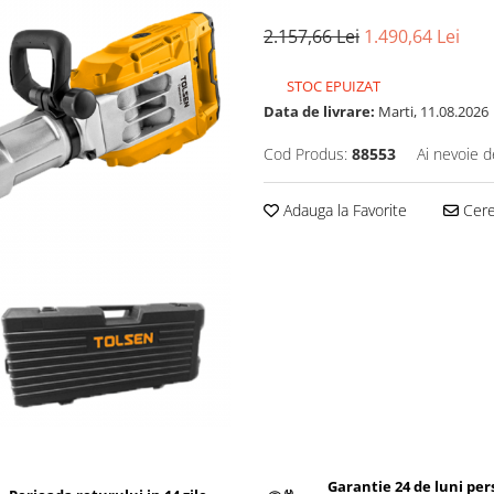
2.157,66 Lei
1.490,64 Lei
STOC EPUIZAT
Data de livrare:
Marti, 11.08.2026
Cod Produs:
88553
Ai nevoie d
Adauga la Favorite
Cere 
Garantie 24 de luni pe