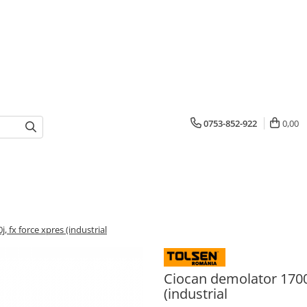
0753-852-922
0,00
 fx force xpres (industrial
Ciocan demolator 1700
(industrial