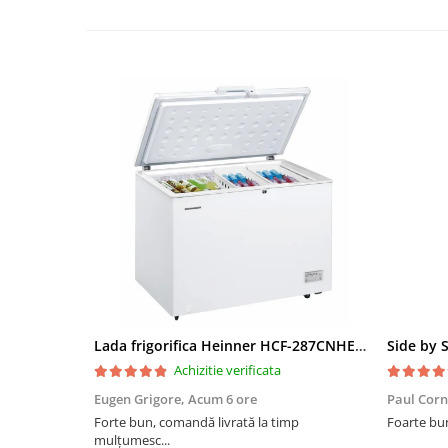
Truse de scule
Masini de spalat rufe cu uscator
Truse de lipit PPR
Uscatoare de rufe
Ventuze cu brate pentru transport
Masini de facut paine
Vibratoare beton
Pachete electrocasnice
incorporabile
Seturi oale
SANDWICH MAKER
Storcatoare de fructe
Televizoare
Lada frigorifica Heinner HCF-287CNHE++, 287 l, Clasa E, Compresor inverter, Iluminare LED, Functionalitate frigider, Alb
Achizitie verificata
Eugen Grigore,
Acum 6 ore
Paul Corn
Forte bun, comandă livrată la timp
Foarte bu
mulțumesc...