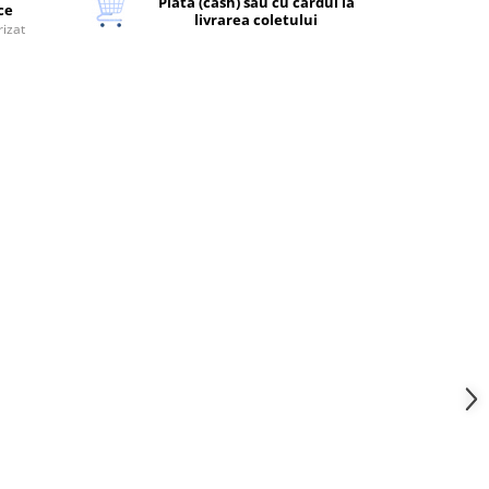
Plata (cash) sau cu cardul la
ice
livrarea coletului
rizat