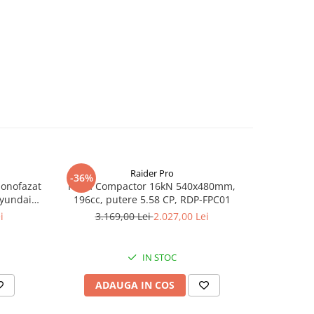
Raider Pro
-36%
-25%
monofazat
Placa Compactor 16kN 540x480mm,
Slefuitor
Hyundai
196cc, putere 5.58 CP, RDP-FPC01
aspirator
.5 kVA,
i
3.169,00 Lei
2.027,00 Lei
8
tizare
IN STOC
ADAUGA IN COS
AD