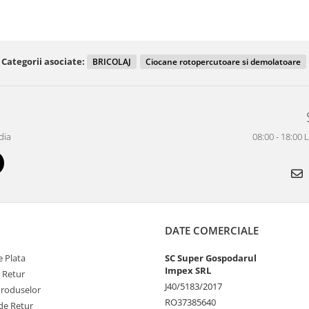
Categorii asociate:
BRICOLAJ
Ciocane rotopercutoare si demolatoare
dia
08:00 - 18:00 
DATE COMERCIALE
 Plata
SC Super Gospodarul
Impex SRL
e Retur
J40/5183/2017
Produselor
RO37385640
de Retur