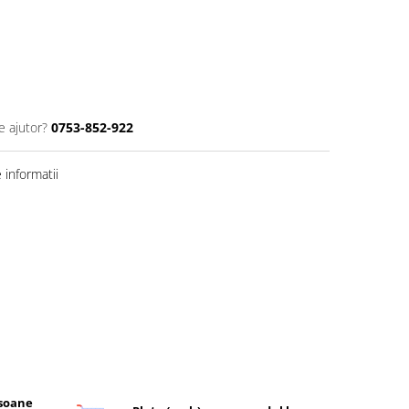
e ajutor?
0753-852-922
informatii
rsoane