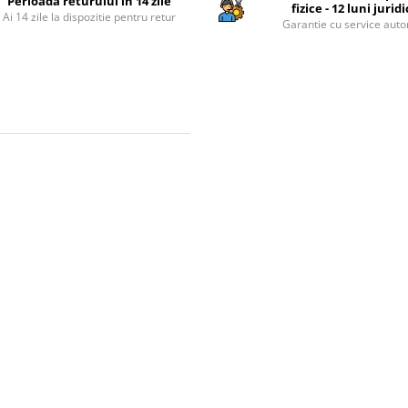
Perioada returului in 14 zile
fizice - 12 luni jurid
Ai 14 zile la dispozitie pentru retur
Garantie cu service auto