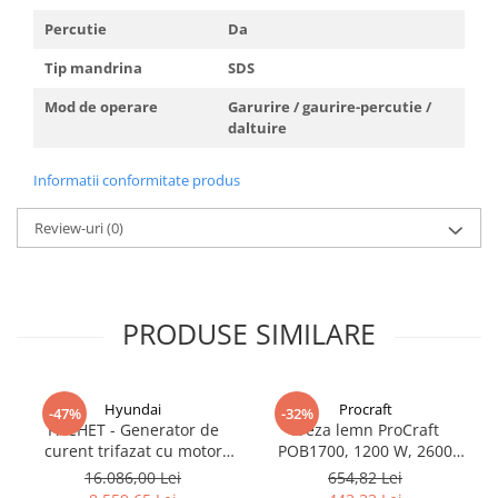
Percutie
Da
Tip mandrina
SDS
Mod de operare
Garurire / gaurire-percutie /
daltuire
Informatii conformitate produs
Review-uri
(0)
PRODUSE SIMILARE
Hyundai
Procraft
-47%
-32%
PACHET - Generator de
Freza lemn ProCraft
curent trifazat cu motor
POB1700, 1200 W, 2600
diesel Hyundai DHY8600SE-
Rpm cu 12 freze pentru
16.086,00 Lei
654,82 Lei
T, putere motor 12 CP,
lemn incluse in pachet