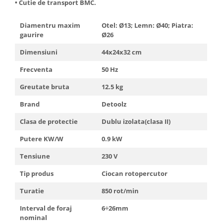
• Cutie de transport BMC.
Diamentru maxim
Otel: Ø13; Lemn: Ø40; Piatra:
gaurire
Ø26
Dimensiuni
44x24x32 cm
Frecventa
50 Hz
Greutate bruta
12.5 kg
Brand
Detoolz
Clasa de protectie
Dublu izolata(clasa II)
Putere KW/W
0.9 kW
Tensiune
230 V
Tip produs
Ciocan rotopercutor
Turatie
850 rot/min
Interval de foraj
6÷26mm
nominal