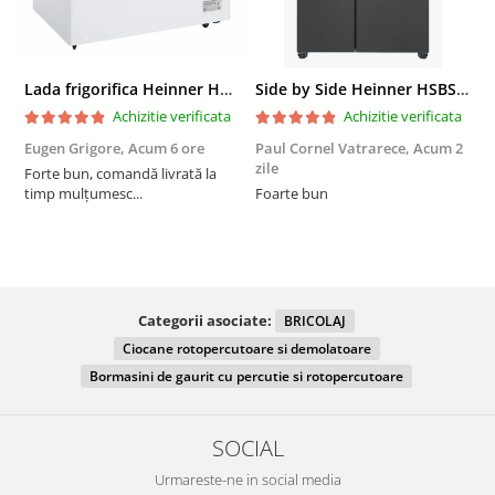
Lada frigorifica Heinner HCF-287CNHE++, 287 l, Clasa E, Compresor inverter, Iluminare LED, Functionalitate frigider, Alb
Side by Side Heinner HSBS-HM439NFINVDGWDE++, Total No Frost, Compresor Inverter, Dozator Apa, Display Touch LED, 439 L, Clasa E, Gri Antracit Texturat
Achizitie verificata
Achizitie verificata
Eugen Grigore,
Acum 6 ore
Paul Cornel Vatrarece,
Acum 2
P
zile
z
Forte bun, comandă livrată la
timp mulțumesc...
Foarte bun
Categorii asociate:
BRICOLAJ
Ciocane rotopercutoare si demolatoare
Bormasini de gaurit cu percutie si rotopercutoare
SOCIAL
Urmareste-ne in social media