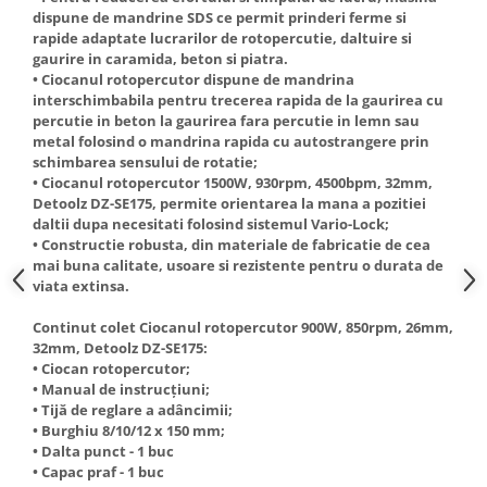
Truse de scule
dispune de mandrine SDS ce permit prinderi ferme si
Masini de spalat rufe cu uscator
rapide adaptate lucrarilor de rotopercutie, daltuire si
Truse de lipit PPR
Uscatoare de rufe
gaurire in caramida, beton si piatra.
• Ciocanul rotopercutor dispune de mandrina
Ventuze cu brate pentru transport
Masini de facut paine
interschimbabila pentru trecerea rapida de la gaurirea cu
Vibratoare beton
Pachete electrocasnice
percutie in beton la gaurirea fara percutie in lemn sau
incorporabile
metal folosind o mandrina rapida cu autostrangere prin
schimbarea sensului de rotatie;
Seturi oale
• Ciocanul rotopercutor 1500W, 930rpm, 4500bpm, 32mm,
Detoolz DZ-SE175, permite orientarea la mana a pozitiei
SANDWICH MAKER
daltii dupa necesitati folosind sistemul Vario-Lock;
Storcatoare de fructe
• Constructie robusta, din materiale de fabricatie de cea
mai buna calitate, usoare si rezistente pentru o durata de
Televizoare
viata extinsa.
Continut colet Ciocanul rotopercutor 900W, 850rpm, 26mm,
32mm, Detoolz DZ-SE175:
• Ciocan rotopercutor;
• Manual de instrucţiuni;
• Tijă de reglare a adâncimii;
• Burghiu 8/10/12 x 150 mm;
• Dalta punct - 1 buc
• Capac praf - 1 buc