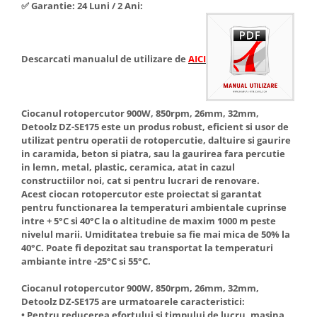
✅ Garantie: 24 Luni / 2 Ani:
Hote Telescopice
Nivela de masurat
Hote Traditionale
Pistoale de impact electrice si
Hote Incorporabile
pneumatice
Descarcati manualul de utilizare de
AICI
Hote Country
Pistoale de vopsit
Hote Insula
Prelungitoare
Hote Cupolare
Ciocanul rotopercutor 900W, 850rpm, 26mm, 32mm,
Polizoare electrice de banc si
Accesorii, consumabile hote
Detoolz DZ-SE175 este un produs robust, eficient si usor de
unghiulare
utilizat pentru operatii de rotopercutie, daltuire si gaurire
Masini de tocat carne
in caramida, beton si piatra, sau la gaurirea fara percutie
Rindele si freze pentru lemn
Masini de carnati ( CARNATARI )
in lemn, metal, plastic, ceramica, atat in cazul
Redresoare auto - roboti de
constructiilor noi, cat si pentru lucrari de renovare.
Masini de spalat vase
Acest ciocan rotopercutor este proiectat si garantat
pornire
Masini de spalat vase incorporabile
pentru functionarea la temperaturi ambientale cuprinse
Suflante cu aer cald
intre + 5°C si 40°C la o altitudine de maxim 1000 m peste
Masini de spalat vase
nivelul marii. Umiditatea trebuie sa fie mai mica de 50% la
Scari metalice
independente
40°C. Poate fi depozitat sau transportat la temperaturi
Masini de spalat rufe
Strungurii
ambiante intre -25°C si 55°C.
Masini de spalat rufe frontale
Scule cu acumulator
Ciocanul rotopercutor 900W, 850rpm, 26mm, 32mm,
Masini de spalat rufe verticale
Detoolz DZ-SE175 are urmatoarele caracteristici:
Scule pentru electricieni
• Pentru reducerea efortului si timpului de lucru, masina
Masini de spalat rufe incorporabile