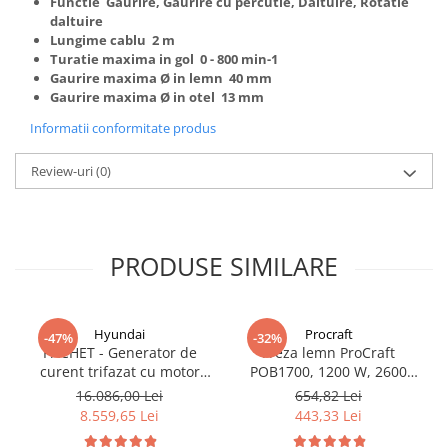
Functie Gaurire, Gaurire cu percutie, Daltuire, Rotatie
daltuire
Lungime cablu 2 m
Turatie maxima in gol 0 - 800 min-1
Gaurire maxima Ø in lemn 40 mm
Gaurire maxima Ø in otel 13 mm
Informatii conformitate produs
Review-uri
(0)
PRODUSE SIMILARE
Hyundai
Procraft
-47%
-32%
PACHET - Generator de
Freza lemn ProCraft
curent trifazat cu motor
POB1700, 1200 W, 2600
diesel Hyundai DHY8600SE-
Rpm cu 12 freze pentru
16.086,00 Lei
654,82 Lei
T, putere motor 12 CP,
lemn incluse in pachet
8.559,65 Lei
443,33 Lei
Putere maxima 7.9 kVA,
tensiune 380 / 220 V +