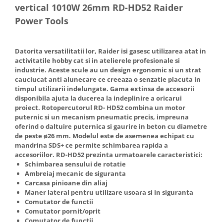
vertical 1010W 26mm RD-HD52 Raider
Hote Telescopice
Nivela de masurat
Power Tools
Hote Traditionale
Pistoale de impact electrice si
Hote Incorporabile
pneumatice
Hote Country
Datorita versatilitatii lor, Raider isi gasesc utilizarea atat in
Pistoale de vopsit
Hote Insula
activitatile hobby cat si in atelierele profesionale si
industrie. Aceste scule au un design ergonomic si un strat
Prelungitoare
Hote Cupolare
cauciucat anti alunecare ce creeaza o senzatie placuta in
Polizoare electrice de banc si
Accesorii, consumabile hote
timpul utilizarii indelungate. Gama extinsa de accesorii
unghiulare
disponibila ajuta la ducerea la indeplinire a oricarui
Masini de tocat carne
proiect. Rotopercutorul RD- HD52 combina un motor
Rindele si freze pentru lemn
Masini de carnati ( CARNATARI )
puternic si un mecanism pneumatic precis, impreuna
oferind o daltuire puternica si gaurire in beton cu diametre
Redresoare auto - roboti de
Masini de spalat vase
de peste ø26 mm. Modelul este de asemenea echipat cu
pornire
Masini de spalat vase incorporabile
mandrina SDS+ ce permite schimbarea rapida a
Suflante cu aer cald
accesoriilor. RD-HD52 prezinta urmatoarele caracteristici:
Masini de spalat vase
Schimbarea sensului de rotatie
Scari metalice
independente
Ambreiaj mecanic de siguranta
Masini de spalat rufe
Strungurii
Carcasa pinioane din aliaj
Maner lateral pentru utilizare usoara si in siguranta
Masini de spalat rufe frontale
Scule cu acumulator
Comutator de functii
Masini de spalat rufe verticale
Comutator pornit/oprit
Scule pentru electricieni
Comutator de functii
Masini de spalat rufe incorporabile