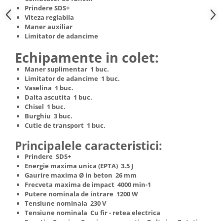
Truse de scule
Prindere SDS+
Masini de spalat rufe cu uscator
Viteza reglabila
Truse de lipit PPR
Uscatoare de rufe
Maner auxiliar
Limitator de adancime
Ventuze cu brate pentru transport
Masini de facut paine
Vibratoare beton
Echipamente in colet:
Pachete electrocasnice
incorporabile
Maner suplimentar 1 buc.
Limitator de adancime 1 buc.
Seturi oale
Vaselina 1 buc.
SANDWICH MAKER
Dalta ascutita 1 buc.
Chisel 1 buc.
Storcatoare de fructe
Burghiu 3 buc.
Televizoare
Cutie de transport 1 buc.
Principalele caracteristici:
Prindere SDS+
Energie maxima unica (EPTA) 3.5 J
Gaurire maxima Ø in beton 26 mm
Frecveta maxima de impact 4000 min-1
Putere nominala de intrare 1200 W
Tensiune nominala 230 V
Tensiune nominala Cu fir - retea electrica