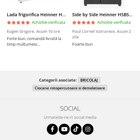
Lada frigorifica Heinner HCF-287CNHE++, 287 l, Clasa E, Compresor inverter, Iluminare LED, Functionalitate frigider, Alb
Side by Side Heinner HSBS-HM439NFINVDGWDE++, Total No Frost, Compresor Inverter, Dozator Apa, Display Touch LED, 439 L, Clasa E, Gri Antracit Texturat
Achizitie verificata
Achizitie verificata
Eugen Grigore,
Acum 10 ore
Paul Cornel Vatrarece,
Acum 2
P
zile
z
Forte bun, comandă livrată la
timp mulțumesc...
Foarte bun
Categorii asociate:
BRICOLAJ
Ciocane rotopercutoare si demolatoare
SOCIAL
Urmareste-ne in social media