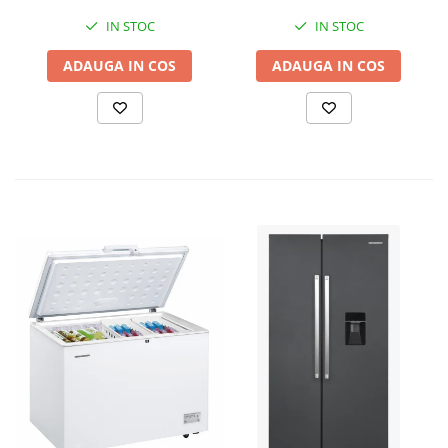
Automatizare trifazata
IN STOC
IN STOC
ATS12-3P
ADAUGA IN COS
ADAUGA IN COS