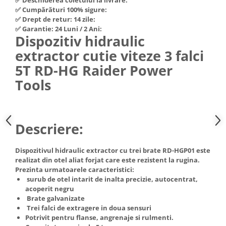
Hote Telescopice
✅ Cumpărături 100% sigure:
Nivela de masurat
✅ Drept de retur: 14 zile:
Hote Traditionale
✅ Garantie: 24 Luni / 2 Ani:
Pistoale de impact electrice si
Hote Incorporabile
Dispozitiv hidraulic
pneumatice
Hote Country
extractor cutie viteze 3 falci
Pistoale de vopsit
Hote Insula
5T RD-HG Raider Power
Prelungitoare
Hote Cupolare
Tools
Polizoare electrice de banc si
Accesorii, consumabile hote
unghiulare
Masini de tocat carne
Rindele si freze pentru lemn
Masini de carnati ( CARNATARI )
Descriere:
Redresoare auto - roboti de
Masini de spalat vase
pornire
Masini de spalat vase incorporabile
Dispozitivul hidraulic extractor cu trei brate RD-HGP01 este
Suflante cu aer cald
realizat din otel aliat forjat care este rezistent la rugina.
Masini de spalat vase
Prezinta urmatoarele caracteristici:
Scari metalice
independente
surub de otel intarit de inalta precizie, autocentrat,
Masini de spalat rufe
Strungurii
acoperit negru
Brate galvanizate
Masini de spalat rufe frontale
Scule cu acumulator
Trei falci de extragere in doua sensuri
Masini de spalat rufe verticale
Scule pentru electricieni
Potrivit pentru flanse, angrenaje si rulmenti.
Masini de spalat rufe incorporabile