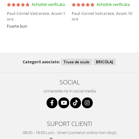
Achizitie verificata
Achizitie verificata
Paul Cornel Vatrarece,
Acum 1
Paul Cornel Vatrarece,
Acum 10
M
ora
ore
F
Foarte bun
Categorii asociate:
Truse de scule
BRICOLAJ
SOCIAL
Urmareste-ne in social media
SUPORT CLIENTI
08:00 - 18:00 Luni - Vineri (comenzi online non-stop)