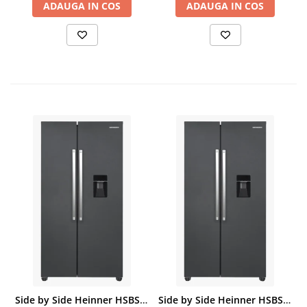
ADAUGA IN COS
ADAUGA IN COS
Side by Side Heinner HSBS-HM439NFINVDGWDE++, Total No Frost, Compresor Inverter, Dozator Apa, Display Touch LED, 439 L, Clasa E, Gri Antracit Texturat
Side by Side Heinner HSBS-HM439NFINVDGWDE++, Total No Frost, Compresor Inverter, Dozator Apa, Display Touch LED, 439 L, Clasa E, Gri Antracit Texturat