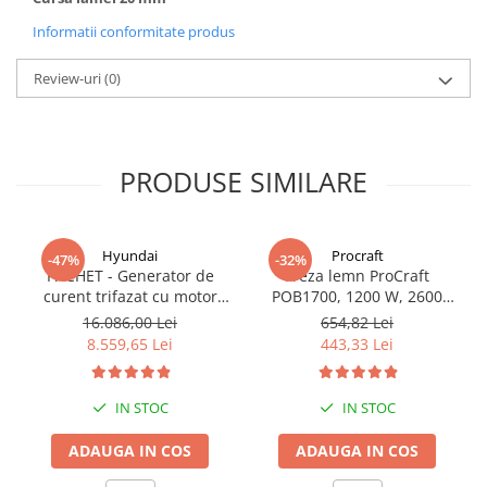
Informatii conformitate produs
Review-uri
(0)
PRODUSE SIMILARE
Hyundai
Procraft
-47%
-32%
PACHET - Generator de
Freza lemn ProCraft
curent trifazat cu motor
POB1700, 1200 W, 2600
diesel Hyundai DHY8600SE-
Rpm cu 12 freze pentru
16.086,00 Lei
654,82 Lei
T, putere motor 12 CP,
lemn incluse in pachet
8.559,65 Lei
443,33 Lei
Putere maxima 7.9 kVA,
tensiune 380 / 220 V +
Automatizare trifazata
IN STOC
IN STOC
ATS12-3P
ADAUGA IN COS
ADAUGA IN COS