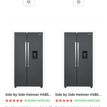
Side by Side Heinner HSBS-HM439NFINVDGWDE++, Total No Frost, Compresor Inverter, Dozator Apa, Display Touch LED, 439 L, Clasa E, Gri Antracit Texturat
Side by Side Heinner HSBS-HM439NFINVDGWDE++, Total No Frost, Compresor Inverter, Dozator Apa, Display Touch LED, 439 L, Clasa E, Gri Antracit Texturat
Achizitie verificata
Achizitie verificata