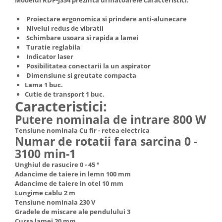
Truse de scule
Masini de spalat rufe cu uscator
Proiectare ergonomica si prindere anti-alunecare
Truse de lipit PPR
Uscatoare de rufe
Nivelul redus de vibratii
Ventuze cu brate pentru transport
Schimbare usoara si rapida a lamei
Masini de facut paine
Turatie reglabila
Vibratoare beton
Pachete electrocasnice
Indicator laser
incorporabile
Posibilitatea conectarii la un aspirator
Dimensiune si greutate compacta
Seturi oale
Lama 1 buc.
Cutie de transport 1 buc.
SANDWICH MAKER
Caracteristici:
Storcatoare de fructe
Putere nominala de intrare 800 W
Televizoare
Tensiune nominala Cu fir - retea electrica
Numar de rotatii fara sarcina 0 -
3100 min-1
Unghiul de rasucire 0 - 45 °
Adancime de taiere in lemn 100 mm
Adancime de taiere in otel 10 mm
Lungime cablu 2 m
Tensiune nominala 230 V
Gradele de miscare ale pendulului 3
Cursa lamei 20 mm