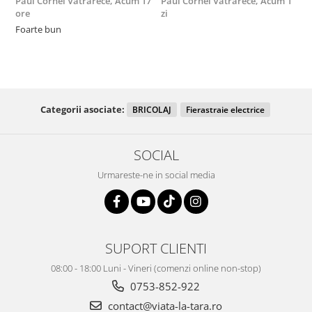
Paul Cornel Vatrarece,
Acum 17
Paul Cornel Vatrarece,
Acum 1
M
ore
zi
F
Foarte bun
Categorii asociate:
BRICOLAJ
Fierastraie electrice
SOCIAL
Urmareste-ne in social media
SUPORT CLIENTI
08:00 - 18:00 Luni - Vineri (comenzi online non-stop)
0753-852-922
contact@viata-la-tara.ro