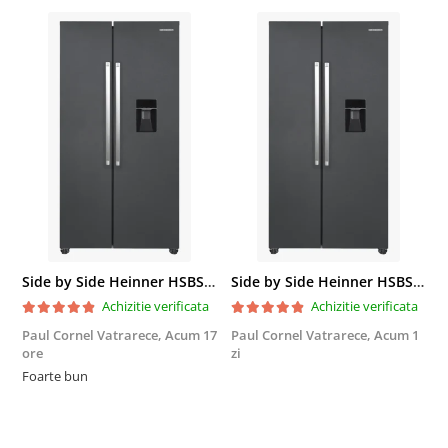
Side by Side Heinner HSBS-HM439NFINVDGWDE++, Total No Frost, Compresor Inverter, Dozator Apa, Display Touch LED, 439 L, Clasa E, Gri Antracit Texturat
Side by Side Heinner HSBS-HM439NFINVDGWDE++, Total No Frost, Compresor Inverter, Dozator Apa, Display Touch LED, 439 L, Clasa E, Gri Antracit Texturat
Achizitie verificata
Achizitie verificata
Paul Cornel Vatrarece,
Acum 17
Paul Cornel Vatrarece,
Acum 1
M
ore
zi
F
Foarte bun