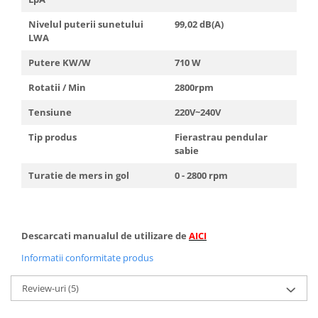
Nivelul puterii sunetului
99,02 dB(A)
LWA
Putere KW/W
710 W
Rotatii / Min
2800rpm
Tensiune
220V~240V
Tip produs
Fierastrau pendular
sabie
Turatie de mers in gol
0 - 2800 rpm
Descarcati manualul de utilizare de
AICI
Informatii conformitate produs
Review-uri
(5)