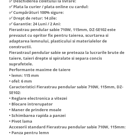
✅ Deschiderea coletului la livrare:
Hote Telescopice
✅ Plata la curier / plata online cu cardul:
Nivela de masurat
✅ Cumpărături 100% sigure:
Hote Traditionale
✅ Drept de retur: 14 zile:
Pistoale de impact electrice si
Hote Incorporabile
✅ Garantie: 24 Luni / 2 Ani:
pneumatice
Hote Country
Fierastrau pendular sabie 710W, 115mm, DZ-SE102 este
Pistoale de vopsit
prevazut cu opritor fix pentru taierea, scurtarea si
Hote Insula
adaptarea lemnului, plasticului si materialelor de
Prelungitoare
Hote Cupolare
constructii.
Polizoare electrice de banc si
Accesorii, consumabile hote
Fierastraul pendular sabie se preteaza la lucrarile brute de
taiere, taieri drepte si spiralate si separa concis
unghiulare
Masini de tocat carne
suprafetele.
Rindele si freze pentru lemn
Masini de carnati ( CARNATARI )
Performante maxime de taiere
• lemn: 115 mm
Redresoare auto - roboti de
Masini de spalat vase
• ofel: 6 mm
pornire
Caracteristici Fierastrau pendular sabie 710W, 115mm, DZ-
Masini de spalat vase incorporabile
Suflante cu aer cald
SE102:
Masini de spalat vase
• Reglare electronica a vitezei
Scari metalice
independente
• Blocare intrerupator
• Maner de prindere moale
Masini de spalat rufe
Strungurii
• Schimbarea rapida a panzei
Masini de spalat rufe frontale
Scule cu acumulator
• Pivot lama
Accesorii standard Fierastrau pendular sabie 710W, 115mm:
Masini de spalat rufe verticale
Scule pentru electricieni
• Panza pentru lemn
Masini de spalat rufe incorporabile