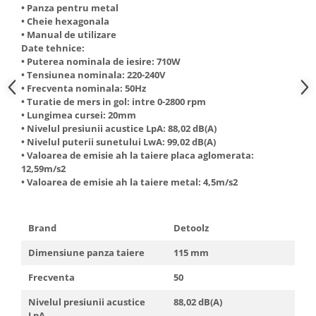
• Panza pentru metal
Truse de scule
Masini de spalat rufe cu uscator
• Cheie hexagonala
Truse de lipit PPR
• Manual de utilizare
Uscatoare de rufe
Date tehnice:
Ventuze cu brate pentru transport
Masini de facut paine
• Puterea nominala de iesire: 710W
• Tensiunea nominala: 220-240V
Vibratoare beton
Pachete electrocasnice
• Frecventa nominala: 50Hz
incorporabile
• Turatie de mers in gol: intre 0-2800 rpm
Seturi oale
• Lungimea cursei: 20mm
• Nivelul presiunii acustice LpA: 88,02 dB(A)
SANDWICH MAKER
• Nivelul puterii sunetului LwA: 99,02 dB(A)
• Valoarea de emisie ah la taiere placa aglomerata:
Storcatoare de fructe
12,59m/s2
Televizoare
• Valoarea de emisie ah la taiere metal: 4,5m/s2
Brand
Detoolz
Dimensiune panza taiere
115 mm
Frecventa
50
Nivelul presiunii acustice
88,02 dB(A)
LpA