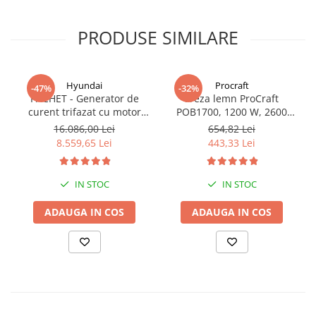
PRODUSE SIMILARE
Hyundai
Procraft
-47%
-32%
PACHET - Generator de
Freza lemn ProCraft
curent trifazat cu motor
POB1700, 1200 W, 2600
diesel Hyundai DHY8600SE-
Rpm cu 12 freze pentru
16.086,00 Lei
654,82 Lei
T, putere motor 12 CP,
lemn incluse in pachet
8.559,65 Lei
443,33 Lei
Putere maxima 7.9 kVA,
tensiune 380 / 220 V +
Automatizare trifazata
IN STOC
IN STOC
ATS12-3P
ADAUGA IN COS
ADAUGA IN COS