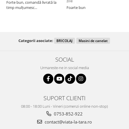
zile
z
Forte bun, comandă livrată la
timp mulțumesc...
Foarte bun
Categorii asociate:
BRICOLAJ
Masini de canelat
SOCIAL
Urmareste-ne in social media
SUPORT CLIENTI
08:00 - 18:00 Luni - Vineri (comenzi online non-stop)
0753-852-922
contact@viata-la-tara.ro