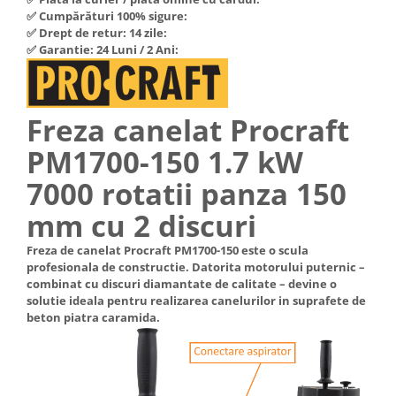
Hote Telescopice
✅ Cumpărături 100% sigure:
Nivela de masurat
✅ Drept de retur: 14 zile:
Hote Traditionale
✅ Garantie: 24 Luni / 2 Ani:
Pistoale de impact electrice si
Hote Incorporabile
pneumatice
Hote Country
Pistoale de vopsit
Hote Insula
Freza canelat Procraft
Prelungitoare
Hote Cupolare
PM1700-150 1.7 kW
Polizoare electrice de banc si
Accesorii, consumabile hote
unghiulare
Masini de tocat carne
7000 rotatii panza 150
Rindele si freze pentru lemn
Masini de carnati ( CARNATARI )
mm cu 2 discuri
Redresoare auto - roboti de
Masini de spalat vase
pornire
Freza de canelat Procraft PM1700-150 este o scula
Masini de spalat vase incorporabile
profesionala de constructie. Datorita motorului puternic –
Suflante cu aer cald
Masini de spalat vase
combinat cu discuri diamantate de calitate – devine o
Scari metalice
independente
solutie ideala pentru realizarea canelurilor in suprafete de
beton piatra caramida.
Masini de spalat rufe
Strungurii
Masini de spalat rufe frontale
Scule cu acumulator
Masini de spalat rufe verticale
Scule pentru electricieni
Masini de spalat rufe incorporabile