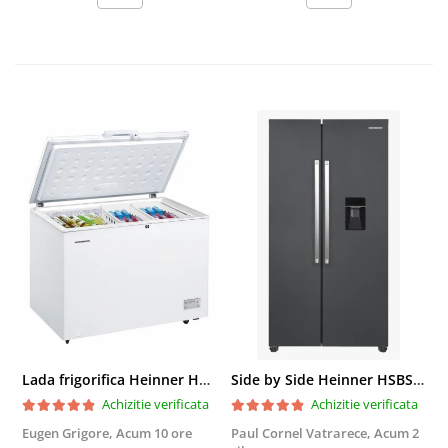
Lada frigorifica Heinner HCF-287CNHE++, 287 l, Clasa E, Compresor inverter, Iluminare LED, Functionalitate frigider, Alb
Side by Side Heinner HSBS-HM439NFINVDGWDE++, Total No Frost, Compresor Inverter, Dozator Apa, Display Touch LED, 439 L, Clasa E, Gri Antracit Texturat
Achizitie verificata
Achizitie verificata
Eugen Grigore,
Acum 10 ore
Paul Cornel Vatrarece,
Acum 2
P