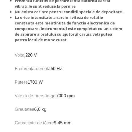
Prezenta functiei de pornire lenta datorita careia
vibratiile sunt reduse la pornire
Nu exista cerinte pentru conditii speciale de depozitare.
La orice intensitate a sarcinii viteza de rotatie
constanta este mentinuta de functia electronica de
compensare. Instrumentul este completat cu un sistem
de aspirare a prafului cu ajutorul caruia veti putea
pastra locul de munc curat.
Voltaj
220 V
Frecvența curentă
50 Hz
Putere
1700 W
Viteza de mers în gol
7000 rpm
Greutatea
6,0 kg
Capacitate de tăiere
9-45 mm