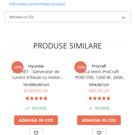
Informatii conformitate produs
Review-uri
(0)
PRODUSE SIMILARE
Hyundai
Procraft
-47%
-32%
PACHET - Generator de
Freza lemn ProCraft
curent trifazat cu motor
POB1700, 1200 W, 2600
diesel Hyundai DHY8600SE-
Rpm cu 12 freze pentru
16.086,00 Lei
654,82 Lei
T, putere motor 12 CP,
lemn incluse in pachet
8.559,65 Lei
443,33 Lei
Putere maxima 7.9 kVA,
tensiune 380 / 220 V +
Automatizare trifazata
IN STOC
IN STOC
ATS12-3P
ADAUGA IN COS
ADAUGA IN COS