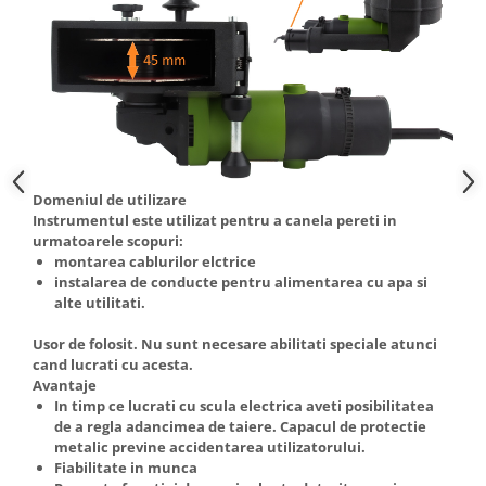
Truse de scule
Masini de spalat rufe cu uscator
Truse de lipit PPR
Uscatoare de rufe
Ventuze cu brate pentru transport
Masini de facut paine
Vibratoare beton
Pachete electrocasnice
incorporabile
Seturi oale
Domeniul de utilizare
SANDWICH MAKER
Instrumentul este utilizat pentru a canela pereti in
Storcatoare de fructe
urmatoarele scopuri:
montarea cablurilor elctrice
Televizoare
instalarea de conducte pentru alimentarea cu apa si
alte utilitati.
Usor de folosit. Nu sunt necesare abilitati speciale atunci
cand lucrati cu acesta.
Avantaje
In timp ce lucrati cu scula electrica aveti posibilitatea
de a regla adancimea de taiere. Capacul de protectie
metalic previne accidentarea utilizatorului.
Fiabilitate in munca