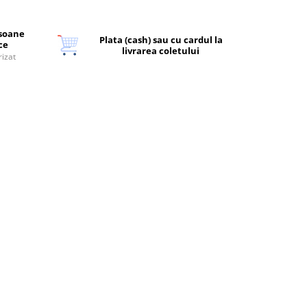
rsoane
Plata (cash) sau cu cardul la
ice
livrarea coletului
rizat