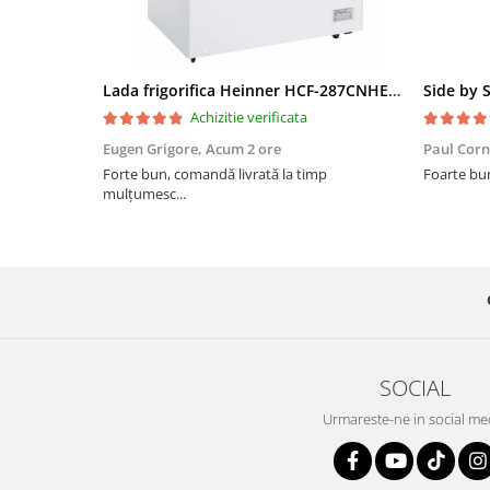
Lada frigorifica Heinner HCF-287CNHE++, 287 l, Clasa E, Compresor inverter, Iluminare LED, Functionalitate frigider, Alb
Achizitie verificata
Eugen Grigore,
Acum 2 ore
Paul Corn
Forte bun, comandă livrată la timp
Foarte bu
mulțumesc...
SOCIAL
Urmareste-ne in social me