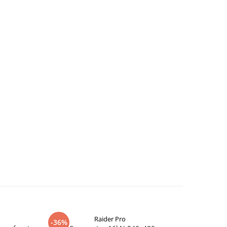
Raider Pro
-36%
-25%