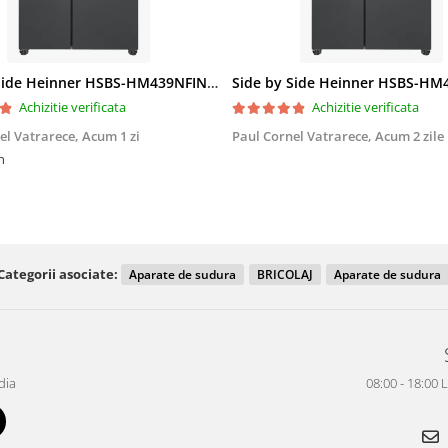
Side by Side Heinner HSBS-HM439NFINVDGWDE++, Total No Frost, Compresor Inverter, Dozator Apa, Display Touch LED, 439 L, Clasa E, Gri Antracit Texturat
Achizitie verificata
Achizitie verificata
el Vatrarece,
Acum 1 zi
Paul Cornel Vatrarece,
Acum 2 zile
n
Categorii asociate:
Aparate de sudura
BRICOLAJ
Aparate de sudura
dia
08:00 - 18:00 