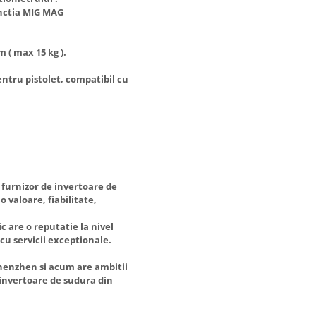
unctia MIG MAG
 ( max 15 kg ).
entru pistolet, compatibil cu
 furnizor de invertoare de
o valoare, fiabilitate,
ic are o reputatie la nivel
cu servicii exceptionale.
 Shenzhen si acum are ambitii
 invertoare de sudura din