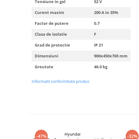
Tensiune in gol
52 V
Curent maxim
200 A in 35%
Factor de putere
0.7
Clasa de izolatie
F
Grad de protectie
IP 21
Dimensiuni
900x450x765 mm
Greutate
46.0 kg
Informatii conformitate produs
Hyundai
-47%
-32%