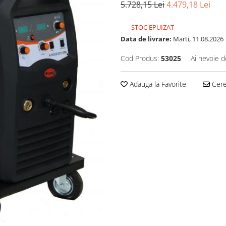
5.728,15 Lei
4.479,18 Lei
STOC EPUIZAT
Data de livrare:
Marti, 11.08.2026
Cod Produs:
53025
Ai nevoie d
Adauga la Favorite
Cere 