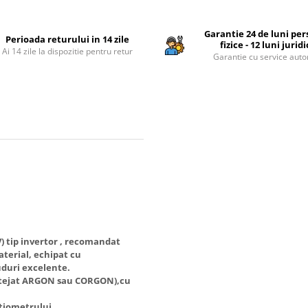
Garantie 24 de luni pe
Perioada returului in 14 zile
fizice - 12 luni jurid
Ai 14 zile la dispozitie pentru retur
Garantie cu service auto
) tip invertor , recomandat
aterial, echipat cu
duri excelente.
otejat ARGON sau CORGON),cu
tiometrului .