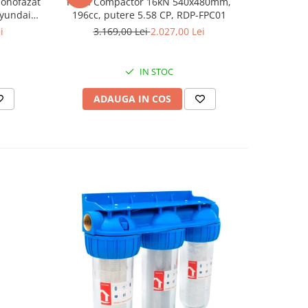
monofazat
Placa Compactor 16kN 540x480mm,
Slefuitor
Hyundai
196cc, putere 5.58 CP, RDP-FPC01
aspirator
.5 kVA,
i
3.169,00 Lei
2.027,00 Lei
8
tizare
IN STOC
ADAUGA IN COS
AD