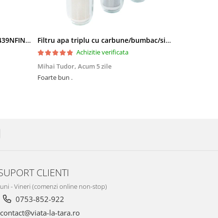
Side by Side Heinner HSBS-HM439NFINVDGWDE++, Total No Frost, Compresor Inverter, Dozator Apa, Display Touch LED, 439 L, Clasa E, Gri Antracit Texturat
Filtru apa triplu cu carbune/bumbac/sita 3x3/4"*10
Achizitie verificata
Mihai Tudor,
Acum 5 zile
Viorel Stăne
Foarte bun .
Foarte mulțumit, își face treaba Rap
preț ,super
SUPORT CLIENTI
Luni - Vineri (comenzi online non-stop)
0753-852-922
contact@viata-la-tara.ro