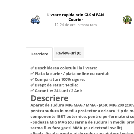
Piese si consumabile pentru
Distribuie
Convectoare
Fierastraie electrice
MOTOCOSITORI
pe
Purificatoare aer
Livrare rapida prin GLS si FAN
Facebook
Freze de zapada
Plantatoare + Semanatori
Courier
Radiatoare
12-24 de ore in toata tara
Freze si carote
Scarificatoare
Sobe pe gaz
Generatoare
Sere si solarii
Tunuri de caldura
Lampi solare
Tocatoare fan, crengi, tulpini
Ventilatoare
Ventilatoare Industriale
Review-uri
(0)
Masini de slefuit
Descriere
Chiuvete bucatarie
Malaxoare
✅ Deschiderea coletului la livrare:
Deshidratoare
Macarale si electopalane
✅ Plata la curier / plata online cu cardul:
Dozatoare de apa
✅ Cumpărături 100% sigure:
Masini de tencuit
✅ Drept de retur: 14 zile:
Espressoare, cafetiere si rasnite
Masini de taiat placi ceramice /
✅ Garantie: 24 Luni / 2 Ani:
Descriere
gresie / faianta / parchet
Fiare de calcat / Mese pentru
calcat
Aparat de sudura MIG MAG / MMA - JASIC MIG 200 (230V
Masini de canelat
pentru sudura in mediu protector a oricarui tip de m
Forme de prajituri
Menghine
componente IGBT puternice, pentru performate si su
Hote
- Sudeaza MIG MAG (cu sarma de sudura in mediu pr
Motoare termice
sarma flux fara gaz si MMA (cu electrod invelit)
Hote Decorative
Motoare electrice
- Reglaj fin al curentului de sudura au ajutorul poten