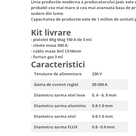
Linia productie moderna a producatorului Jasic este 
Truse de scule
Masini de spalat rufe cu uscator
probabil cea mai mare si cea mai avansata baza de pr
Truse de lipit PPR
sudare din lume.
Uscatoare de rufe
Capacitatea de productie este de 1 milion de unitati 
Ventuze cu brate pentru transport
Masini de facut paine
Kit livrare
Vibratoare beton
Pachete electrocasnice
incorporabile
- pistolet Mig Mag 150 A de 3 ml:
- cleste masa 300 A:
Seturi oale
- cablu masa 3ml CS16mm
- furtun gaz 3 ml
SANDWICH MAKER
Caracteristici
Storcatoare de fructe
Tensiune de alimentare
230 V
Televizoare
Gama de curent reglat
30-200 A
Diametru sarma otel inox
0, 6 - 0, 8 mm
Diametru sarma aluminiu
0.8-1.0 mm
Diametru sarma otel
0.6-1.0 mm
Diametru sarma FLUX
0.8 - 0.9 mm