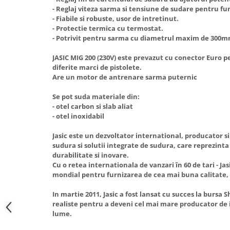
Hote Telescopice
- Reglaj viteza sarma si tensiune de sudare pentru f
Nivela de masurat
- Fiabile si robuste, usor de intretinut.
Hote Traditionale
- Protectie termica cu termostat.
Pistoale de impact electrice si
Hote Incorporabile
- Potrivit pentru sarma cu diametrul maxim de 300mm
pneumatice
Hote Country
Pistoale de vopsit
JASIC MIG 200 (230V) este prevazut cu conector Euro p
Hote Insula
diferite marci de pistolete.
Prelungitoare
Hote Cupolare
Are un motor de antrenare sarma puternic
Polizoare electrice de banc si
Accesorii, consumabile hote
Se pot suda materiale din:
unghiulare
Masini de tocat carne
- otel carbon si slab aliat
Rindele si freze pentru lemn
- otel inoxidabil
Masini de carnati ( CARNATARI )
Redresoare auto - roboti de
Masini de spalat vase
Jasic este un dezvoltator international, producator si
pornire
sudura si solutii integrate de sudura, care reprezinta 
Masini de spalat vase incorporabile
durabilitate si inovare.
Suflante cu aer cald
Masini de spalat vase
Cu o retea internationala de vanzari în 60 de tari - Jas
Scari metalice
independente
mondial pentru furnizarea de cea mai buna calitate, 
Masini de spalat rufe
Strungurii
In martie 2011, Jasic a fost lansat cu succes la bursa
Masini de spalat rufe frontale
realiste pentru a deveni cel mai mare producator de
Scule cu acumulator
lume.
Masini de spalat rufe verticale
Scule pentru electricieni
Masini de spalat rufe incorporabile