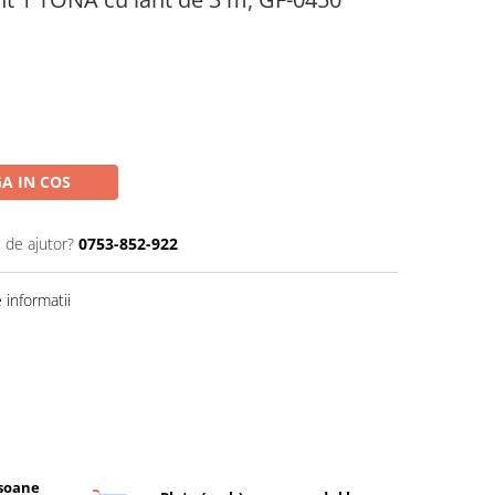
A IN COS
 de ajutor?
0753-852-922
informatii
rsoane