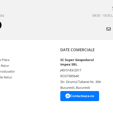
dia
08:00 - 18:00 
DATE COMERCIALE
 Plata
SC Super Gospodarul
Impex SRL
e Retur
J40/5183/2017
Produselor
RO37385640
de Retur
Str. Drumul Taberei Nr. 39A
Bucuresti, Bucuresti
Contacteaza-ne