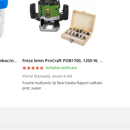
Filtru apa triplu cu carbune/bumbac/sita 3x3/4"*10
Freza lemn ProCraft POB1700, 1200 W, 2600 Rpm cu 12 freze pentru lemn incluse in pachet
Achizitie verificata
Viorel Stăneață,
Acum 4 zile
Acneza Colo
Foarte mulțumit, își face treaba Raport calitate
Foarte mulț
preț ,super