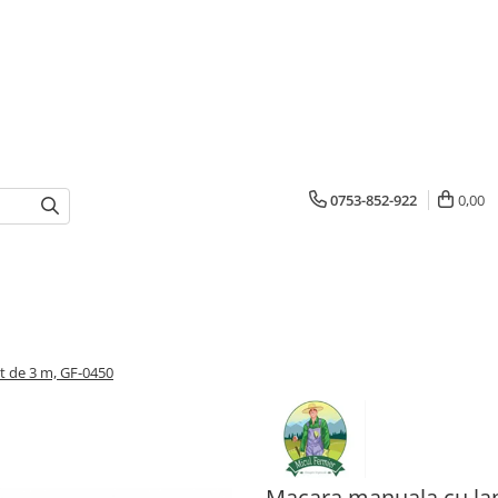
0753-852-922
0,00
t de 3 m, GF-0450
Macara manuala cu lan