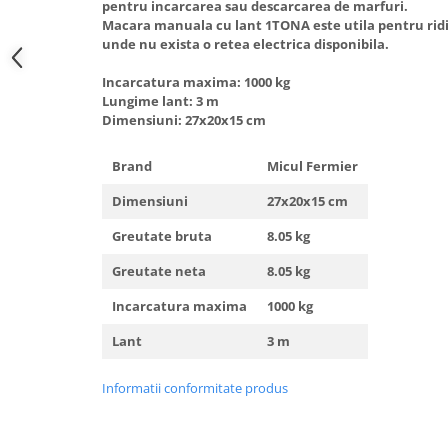
pentru incarcarea sau descarcarea de marfuri.
Hote Telescopice
Macara manuala cu lant 1TONA este utila pentru ridic
Nivela de masurat
Hote Traditionale
unde nu exista o retea electrica disponibila.
Pistoale de impact electrice si
Hote Incorporabile
pneumatice
Incarcatura maxima: 1000 kg
Hote Country
Lungime lant: 3 m
Pistoale de vopsit
Dimensiuni: 27x20x15 cm
Hote Insula
Prelungitoare
Hote Cupolare
Brand
Micul Fermier
Polizoare electrice de banc si
Accesorii, consumabile hote
unghiulare
Masini de tocat carne
Dimensiuni
27x20x15 cm
Rindele si freze pentru lemn
Masini de carnati ( CARNATARI )
Greutate bruta
8.05 kg
Redresoare auto - roboti de
Masini de spalat vase
Greutate neta
8.05 kg
pornire
Masini de spalat vase incorporabile
Incarcatura maxima
1000 kg
Suflante cu aer cald
Masini de spalat vase
Scari metalice
independente
Lant
3 m
Masini de spalat rufe
Strungurii
Informatii conformitate produs
Masini de spalat rufe frontale
Scule cu acumulator
Masini de spalat rufe verticale
Scule pentru electricieni
Masini de spalat rufe incorporabile