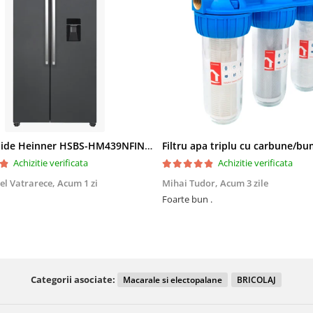
Side by Side Heinner HSBS-HM439NFINVDGWDE++, Total No Frost, Compresor Inverter, Dozator Apa, Display Touch LED, 439 L, Clasa E, Gri Antracit Texturat
Achizitie verificata
Achizitie verificata
el Vatrarece,
Acum 1 zi
Mihai Tudor,
Acum 3 zile
Foarte bun .
Categorii asociate:
Macarale si electopalane
BRICOLAJ