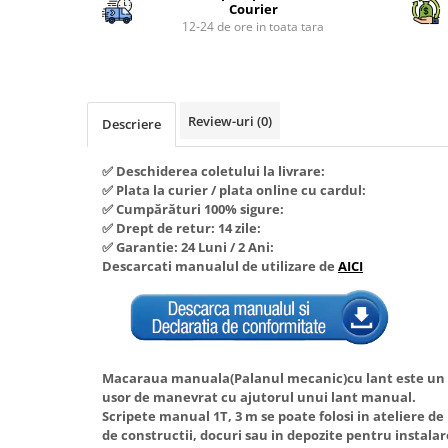
Piese si consumabile pentru
Courier
Convectoare
Fierastraie electrice
MOTOCOSITORI
12-24 de ore in toata tara
Purificatoare aer
Freze de zapada
Plantatoare + Semanatori
Radiatoare
Freze si carote
Scarificatoare
Sobe pe gaz
Generatoare
Sere si solarii
Review-uri
(0)
Tunuri de caldura
Descriere
Lampi solare
Tocatoare fan, crengi, tulpini
Ventilatoare
✅ Deschiderea coletului la livrare:
Ventilatoare Industriale
Masini de slefuit
✅ Plata la curier / plata online cu cardul:
Chiuvete bucatarie
Malaxoare
✅ Cumpărături 100% sigure:
✅ Drept de retur: 14 zile:
Deshidratoare
Macarale si electopalane
✅ Garantie: 24 Luni / 2 Ani:
Dozatoare de apa
Descarcati manualul de utilizare de
AICI
Masini de tencuit
Espressoare, cafetiere si rasnite
Masini de taiat placi ceramice /
gresie / faianta / parchet
Fiare de calcat / Mese pentru
calcat
Masini de canelat
Forme de prajituri
Macaraua manuala(Palanul mecanic)cu lant este un di
Menghine
usor de manevrat cu ajutorul unui lant manual.
Hote
Motoare termice
Scripete manual 1T, 3 m se poate folosi in ateliere de
de constructii, docuri sau in depozite pentru instala
Hote Decorative
Motoare electrice