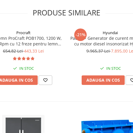
PRODUSE SIMILARE
Procraft
Hyundai
-21%
emn ProCraft POB1700, 1200 W,
Pachet - Generator de curent 
Rpm cu 12 freze pentru lemn
cu motor diesel insonorizat 
incluse in pachet
DHY-8600SE, putere maxima 6
654,82 Lei
443,33 Lei
9.965,37 Lei
7.895,00 Le
putere motor 12 CP + Automa
ATS12-P
IN STOC
IN STOC
ADAUGA IN COS
ADAUGA IN COS