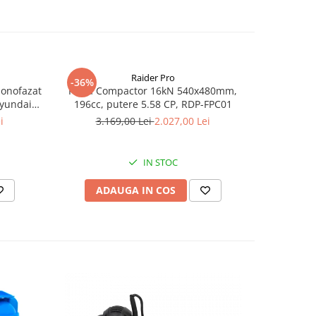
Raider Pro
-36%
-25%
monofazat
Placa Compactor 16kN 540x480mm,
Slefuitor
Hyundai
196cc, putere 5.58 CP, RDP-FPC01
aspirator
.5 kVA,
i
3.169,00 Lei
2.027,00 Lei
8
tizare
IN STOC
ADAUGA IN COS
AD