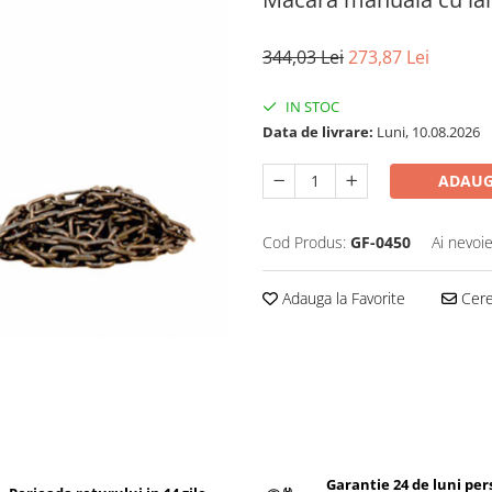
344,03 Lei
273,87 Lei
IN STOC
Data de livrare:
Luni, 10.08.2026
ADAUG
Cod Produs:
GF-0450
Ai nevoie
Adauga la Favorite
Cere 
Garantie 24 de luni pe