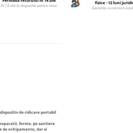
Perioada returului in 14 zile
fizice - 12 luni jurid
Ai 14 zile la dispozitie pentru retur
Garantie cu service auto
spozitiv de ridicare portabil
 reparatii, ferme, pe santiere
re de echipamente, dar si