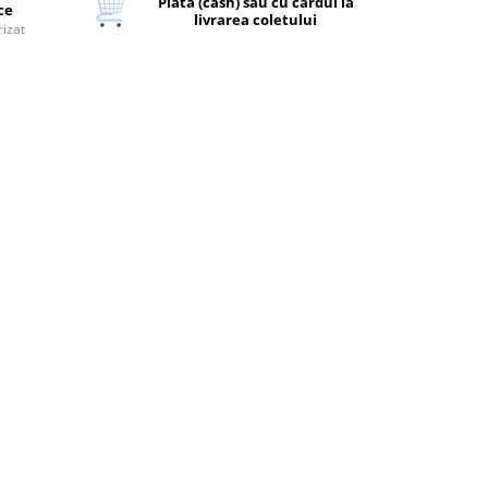
Plata (cash) sau cu cardul la
ice
livrarea coletului
rizat