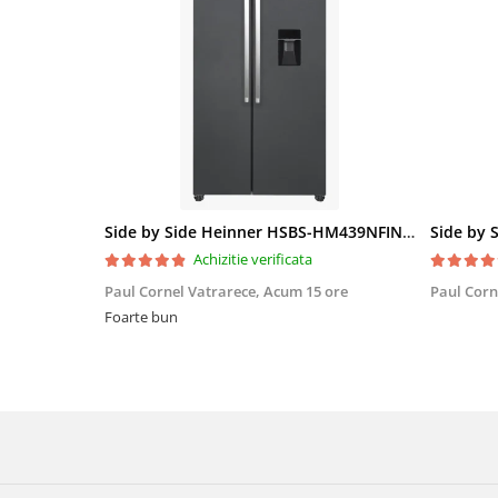
Side by Side Heinner HSBS-HM439NFINVDGWDE++, Total No Frost, Compresor Inverter, Dozator Apa, Display Touch LED, 439 L, Clasa E, Gri Antracit Texturat
Achizitie verificata
Paul Cornel Vatrarece,
Acum 15 ore
Paul Corn
Foarte bun