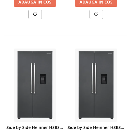
ADAUGA IN COS
ADAUGA IN COS
Side by Side Heinner HSBS-HM439NFINVDGWDE++, Total No Frost, Compresor Inverter, Dozator Apa, Display Touch LED, 439 L, Clasa E, Gri Antracit Texturat
Side by Side Heinner HSBS-HM439NFINVDGWDE++, Total No Frost, Compresor Inverter, Dozator Apa, Display Touch LED, 439 L, Clasa E, Gri Antracit Texturat