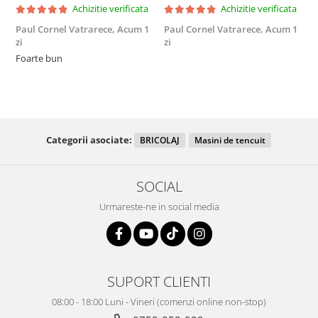
Achizitie verificata
Achizitie verificata
Paul Cornel Vatrarece,
Acum 1
Paul Cornel Vatrarece,
Acum 1
M
zi
zi
F
Foarte bun
Categorii asociate:
BRICOLAJ
Masini de tencuit
SOCIAL
Urmareste-ne in social media
SUPORT CLIENTI
08:00 - 18:00 Luni - Vineri (comenzi online non-stop)