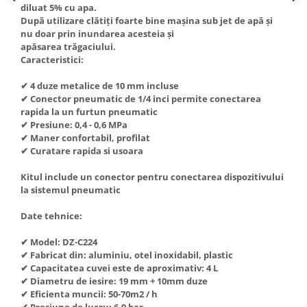
diluat 5% cu apa.
Truse de scule
Masini de spalat rufe cu uscator
După utilizare clătiți foarte bine mașina sub jet de apă și
Truse de lipit PPR
nu doar prin inundarea acesteia și
Uscatoare de rufe
apăsarea trăgaciului.
Ventuze cu brate pentru transport
Masini de facut paine
Caracteristici:
Vibratoare beton
Pachete electrocasnice
✔ 4 duze metalice de 10 mm incluse
incorporabile
✔ Conector pneumatic de 1/4 inci permite conectarea
Seturi oale
rapida la un furtun pneumatic
✔ Presiune: 0,4 - 0,6 MPa
SANDWICH MAKER
✔ Maner confortabil, profilat
✔ Curatare rapida si usoara
Storcatoare de fructe
Televizoare
Kitul include un conector pentru conectarea dispozitivului
la sistemul pneumatic
Date tehnice:
✔ Model: DZ-C224
✔ Fabricat din: aluminiu, otel inoxidabil, plastic
✔ Capacitatea cuvei este de aproximativ: 4 L
✔ Diametru de iesire: 19 mm + 10mm duze
✔ Eficienta muncii: 50-70m2 / h
✔ Presiune de lucru: 6-9 bar