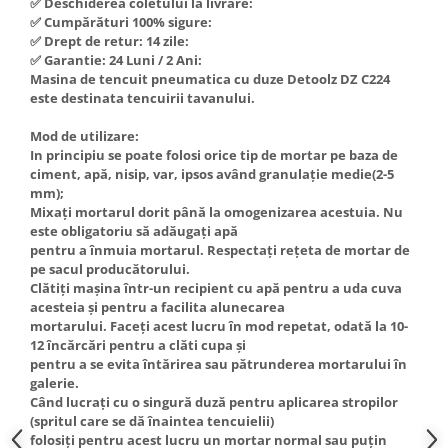
✅ Deschiderea coletului la livrare:
Hote Telescopice
✅ Cumpărături 100% sigure:
Nivela de masurat
✅ Drept de retur: 14 zile:
Hote Traditionale
✅ Garantie: 24 Luni / 2 Ani:
Pistoale de impact electrice si
Hote Incorporabile
Masina de tencuit pneumatica cu duze Detoolz DZ C224
pneumatice
Hote Country
este destinata tencuirii tavanului.
Pistoale de vopsit
Hote Insula
Mod de utilizare:
Prelungitoare
Hote Cupolare
In principiu se poate folosi orice tip de mortar pe baza de
Polizoare electrice de banc si
Accesorii, consumabile hote
ciment, apă, nisip, var, ipsos având granulație medie(2-5
mm);
unghiulare
Masini de tocat carne
Mixați mortarul dorit până la omogenizarea acestuia. Nu
Rindele si freze pentru lemn
Masini de carnati ( CARNATARI )
este obligatoriu să adăugați apă
pentru a înmuia mortarul. Respectați rețeta de mortar de
Redresoare auto - roboti de
Masini de spalat vase
pe sacul producătorului.
pornire
Clătiți mașina într-un recipient cu apă pentru a uda cuva
Masini de spalat vase incorporabile
Suflante cu aer cald
acesteia și pentru a facilita alunecarea
Masini de spalat vase
mortarului. Faceți acest lucru în mod repetat, odată la 10-
Scari metalice
independente
12 încărcări pentru a clăti cupa și
pentru a se evita întărirea sau pătrunderea mortarului în
Masini de spalat rufe
Strungurii
galerie.
Masini de spalat rufe frontale
Scule cu acumulator
Când lucrați cu o singură duză pentru aplicarea stropilor
(spritul care se dă înaintea tencuielii)
Masini de spalat rufe verticale
Scule pentru electricieni
folosiți pentru acest lucru un mortar normal sau puțin
Masini de spalat rufe incorporabile