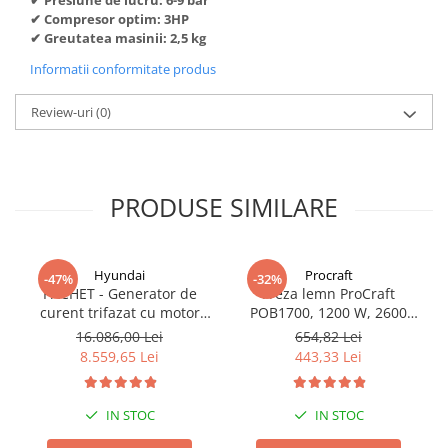
✔ Compresor optim: 3HP
✔ Greutatea masinii: 2,5 kg
Informatii conformitate produs
Review-uri
(0)
PRODUSE SIMILARE
Hyundai
Procraft
-47%
-32%
PACHET - Generator de
Freza lemn ProCraft
curent trifazat cu motor
POB1700, 1200 W, 2600
diesel Hyundai DHY8600SE-
Rpm cu 12 freze pentru
16.086,00 Lei
654,82 Lei
T, putere motor 12 CP,
lemn incluse in pachet
8.559,65 Lei
443,33 Lei
Putere maxima 7.9 kVA,
tensiune 380 / 220 V +
Automatizare trifazata
IN STOC
IN STOC
ATS12-3P