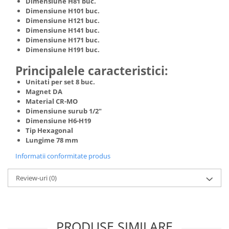
Dimensiune H81 buc.
Truse de scule
Dimensiune H101 buc.
Masini de spalat rufe cu uscator
Dimensiune H121 buc.
Truse de lipit PPR
Uscatoare de rufe
Dimensiune H141 buc.
Ventuze cu brate pentru transport
Masini de facut paine
Dimensiune H171 buc.
Dimensiune H191 buc.
Vibratoare beton
Pachete electrocasnice
incorporabile
Principalele caracteristici:
Seturi oale
Unitati per set 8 buc.
Magnet DA
SANDWICH MAKER
Material CR-MO
Dimensiune surub 1/2"
Storcatoare de fructe
Dimensiune H6-H19
Televizoare
Tip Hexagonal
Lungime 78 mm
Informatii conformitate produs
Review-uri
(0)
PRODUSE SIMILARE