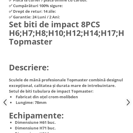
Hote Telescopice
✅ Cumpărături 100% sigure:
Nivela de masurat
✅ Drept de retur: 14 zile:
Hote Traditionale
✅ Garantie: 24 Luni / 2 Ani:
Pistoale de impact electrice si
Hote Incorporabile
Set biti de impact 8PCS
pneumatice
Hote Country
H6;H7;H8;H10;H12;H14;H17;H1
Pistoale de vopsit
Hote Insula
Topmaster
Prelungitoare
Hote Cupolare
Polizoare electrice de banc si
Accesorii, consumabile hote
unghiulare
Masini de tocat carne
Descriere:
Rindele si freze pentru lemn
Masini de carnati ( CARNATARI )
Redresoare auto - roboti de
Masini de spalat vase
Sculele de mână profesionale Topmaster combină designul
pornire
excepțional, calitatea și durata mare de intrebuintare.
Masini de spalat vase incorporabile
Suflante cu aer cald
Setul de biti tubulara de impact Topmaster:
Masini de spalat vase
Fabricat din oțel crom-molibden
Scari metalice
independente
Lungime: 78mm
Masini de spalat rufe
Strungurii
Echipamente:
Masini de spalat rufe frontale
Scule cu acumulator
Dimensiune H61 buc.
Masini de spalat rufe verticale
Scule pentru electricieni
Dimensiune H71 buc.
Masini de spalat rufe incorporabile