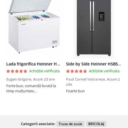
Lada frigorifica Heinner HCF-287CNHE++, 287 l, Clasa E, Compresor inverter, Iluminare LED, Functionalitate frigider, Alb
Side by Side Heinner HSBS-HM439NFINVDGWDE++, Total No Frost, Compresor Inverter, Dozator Apa, Display Touch LED, 439 L, Clasa E, Gri Antracit Texturat
Achizitie verificata
Achizitie verificata
Eugen Grigore,
Acum 23 ore
Paul Cornel Vatrarece,
Acum 2
P
zile
z
Forte bun, comandă livrată la
timp mulțumesc...
Foarte bun
Categorii asociate:
Truse de scule
BRICOLAJ