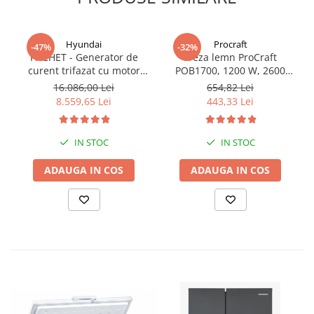
Hyundai
Procraft
-47%
-32%
PACHET - Generator de
Freza lemn ProCraft
curent trifazat cu motor
POB1700, 1200 W, 2600
diesel Hyundai DHY8600SE-
Rpm cu 12 freze pentru
16.086,00 Lei
654,82 Lei
T, putere motor 12 CP,
lemn incluse in pachet
8.559,65 Lei
443,33 Lei
Putere maxima 7.9 kVA,
tensiune 380 / 220 V +
Automatizare trifazata
IN STOC
IN STOC
ATS12-3P
ADAUGA IN COS
ADAUGA IN COS