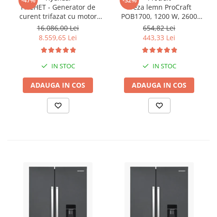
PACHET - Generator de
Freza lemn ProCraft
curent trifazat cu motor
POB1700, 1200 W, 2600
diesel Hyundai DHY8600SE-
Rpm cu 12 freze pentru
16.086,00 Lei
654,82 Lei
T, putere motor 12 CP,
lemn incluse in pachet
8.559,65 Lei
443,33 Lei
Putere maxima 7.9 kVA,
tensiune 380 / 220 V +
Automatizare trifazata
IN STOC
IN STOC
ATS12-3P
ADAUGA IN COS
ADAUGA IN COS