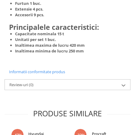
Furtun 1 buc.
Truse de scule
Masini de spalat rufe cu uscator
Extensie 4 pcs.
Truse de lipit PPR
Accesorii 9 pcs.
Uscatoare de rufe
Ventuze cu brate pentru transport
Masini de facut paine
Principalele caracteristici:
Vibratoare beton
Pachete electrocasnice
Capacitate nominala 15 t
incorporabile
Unitati per set 1 buc.
Inaltimea maxima de lucru 420 mm
Seturi oale
Inaltimea minima de lucru 250 mm
SANDWICH MAKER
Storcatoare de fructe
Informatii conformitate produs
Televizoare
Review-uri
(0)
PRODUSE SIMILARE
Hyundai
Procraft
-47%
-32%