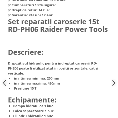
Hote Telescopice
✅ Cumpărături 100% sigure:
Nivela de masurat
✅ Drept de retur: 14 zile:
Hote Traditionale
✅ Garantie: 24 Luni / 2 Ani:
Pistoale de impact electrice si
Hote Incorporabile
Set reparatii caroserie 15t
pneumatice
Hote Country
RD-PH06 Raider Power Tools
Pistoale de vopsit
Hote Insula
Prelungitoare
Hote Cupolare
Polizoare electrice de banc si
Accesorii, consumabile hote
Descriere:
unghiulare
Masini de tocat carne
Rindele si freze pentru lemn
Masini de carnati ( CARNATARI )
Dispozitivul hidraulic pentru indreptat caroserii RD-
Redresoare auto - roboti de
PHE06 poate fi utilizat atat in pozitii orizontale, cat si
Masini de spalat vase
pornire
verticale.
Masini de spalat vase incorporabile
inaltimea minima: 250mm
Suflante cu aer cald
inaltimea maxima: 420mm
Masini de spalat vase
Presiune 15 T
Scari metalice
independente
Masini de spalat rufe
Strungurii
Echipamente:
Masini de spalat rufe frontale
Scule cu acumulator
Pompa hidraulica 1 buc.
Falca separatoare 1 buc.
Masini de spalat rufe verticale
Scule pentru electricieni
Cilindru hidraulic 1 buc.
Masini de spalat rufe incorporabile