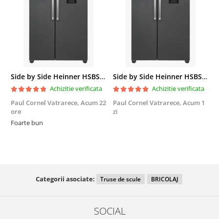
Side by Side Heinner HSBS-HM439NFINVDGWDE++, Total No Frost, Compresor Inverter, Dozator Apa, Display Touch LED, 439 L, Clasa E, Gri Antracit Texturat
Side by Side Heinner HSBS-HM439NFINVDGWDE++, Total No Frost, Compresor Inverter, Dozator Apa, Display Touch LED, 439 L, Clasa E, Gri Antracit Texturat
Achizitie verificata
Achizitie verificata
Paul Cornel Vatrarece,
Acum 22
Paul Cornel Vatrarece,
Acum 1
M
ore
zi
F
Foarte bun
Categorii asociate:
Truse de scule
BRICOLAJ
SOCIAL